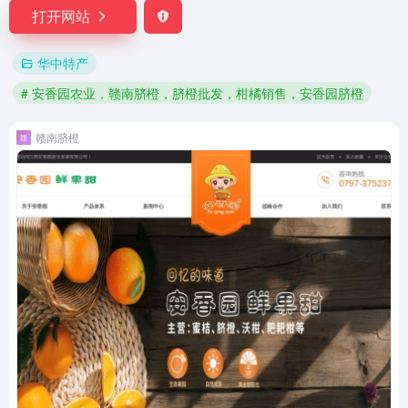
打开网站
华中特产
# 安香园农业，赣南脐橙，脐橙批发，柑橘销售，安香园脐橙
赣南脐橙