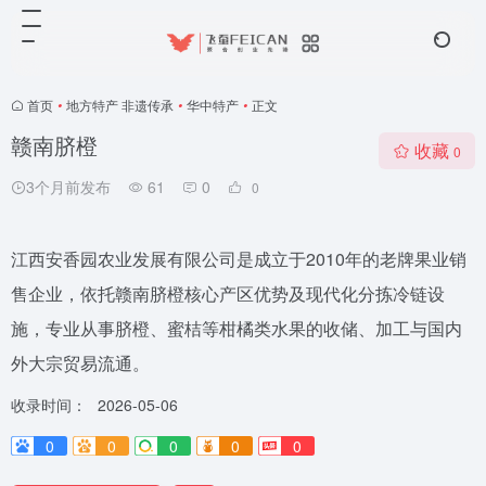
首页
•
地方特产 非遗传承
•
华中特产
•
正文
赣南脐橙
收藏
0
3个月前发布
61
0
0
江西安香园农业发展有限公司是成立于2010年的老牌果业销
售企业，依托赣南脐橙核心产区优势及现代化分拣冷链设
施，专业从事脐橙、蜜桔等柑橘类水果的收储、加工与国内
外大宗贸易流通。
收录时间：
2026-05-06
0
0
0
0
0