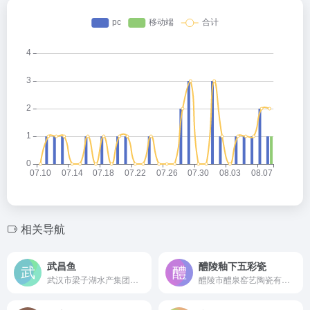
相关导航
武昌鱼
醴陵釉下五彩瓷
武汉市梁子湖水产集团有限公司是成立于1998年的国有大型水产龙头企业，依托天然水域资源，专注于正宗“梁子”牌武昌鱼及各类淡水水产品的养殖、加工与销售。
醴陵市醴泉窑艺陶瓷有限公司是由国家级非遗传承人黄小玲创办的釉下五彩瓷领军企业，集研发、设计、生产于一体，是“醴泉窑”湖南省著名商标持有者。