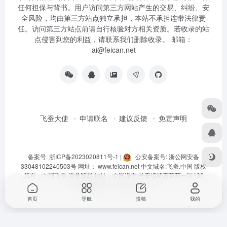
任何担保与背书。用户访问第三方网站产生的交易、纠纷、安
全风险，均由第三方站点独立承担，本站不承担连带法律责
任。访问第三方站点前请自行核验对方相关资质。若收录的站
点侵害到您的利益，请联系我们删除收录。 邮箱：
ai@feican.net
飞蚕大使
申请联名
建议反馈
免责声明
备案号: 浙ICP备2023020811号-1
|
公安备案号: 浙公网安备
33048102240503号
网址：
www.feican.net
中文域名:
飞蚕.中国
版权
所有：中国飞蚕-海桑贸易 地址：中国海宁·长安镇褚石花苑一区109
栋 客服热线：40080-92360
首页
导航
投稿
我的