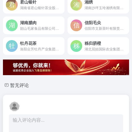
君山银针
湘绣
湖南省君山银针茶业股份有限公司是成立于2004年的国有控股茶企及省级农业产业化龙头企业，拥有君山岛茶场独家经营权，是“中国十大名茶”君山银针及非遗黄茶制作技艺的标杆性源头生产型企业。
湖南沙坪玉玲湘绣有限公司是位于中国湘绣之乡沙坪的现代化大型湘绣品牌企业，集研发、生产、销售于一体，是湖南省著名商标和湖南名牌产品持有者。
湖南腊肉
信阳毛尖
韶山毛家食品有限公司是成立于2009年的湖南省农业产业化龙头企业，传承毛氏菜系技艺，专注于湖南腊肉及特色腊味的源头生产。
信阳市文新茶叶有限责任公司是成立于1999年的国家级农业产业化重点龙头企业，坐落于信阳毛尖原产地，是专业从事信阳毛尖及红茶种植、加工与销售的源头生产型企业。
牡丹花茶
秭归脐橙
洛阳众芳牡丹产业集团有限公司是成立于2014年的牡丹产业源头生产型企业，作为“一朵牡丹”全花茶创始企业，专业从事牡丹全花茶、牡丹籽油及牡丹深加工产品的研发、生产与销售。
湖北屈姑国际农业集团桔颂脐橙开发有限公司是成立于2008年的科技型中小企业，依托屈姑集团全产业链优势，专业从事秭归脐橙等农产品的种植、深加工与全球贸易，年出口鲜果达3万吨。
暂无评论