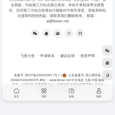
全风险，均由第三方站点独立承担，本站不承担连带法律责
任。访问第三方站点前请自行核验对方相关资质。若收录的站
点侵害到您的利益，请联系我们删除收录。 邮箱：
ai@feican.net
飞蚕大使
申请联名
建议反馈
免责声明
备案号: 浙ICP备2023020811号-1
|
公安备案号: 浙公网安备
33048102240503号
网址：
www.feican.net
中文域名:
飞蚕.中国
版权
所有：中国飞蚕-海桑贸易 地址：中国海宁·长安镇褚石花苑一区109
栋 客服热线：40080-92360
首页
导航
投稿
我的