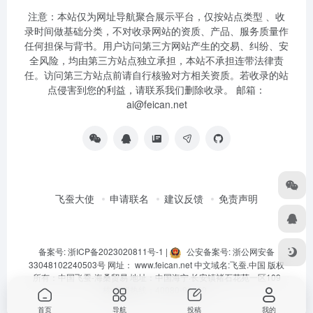
注意：本站仅为网址导航聚合展示平台，仅按站点类型 、收
录时间做基础分类，不对收录网站的资质、产品、服务质量作
任何担保与背书。用户访问第三方网站产生的交易、纠纷、安
全风险，均由第三方站点独立承担，本站不承担连带法律责
任。访问第三方站点前请自行核验对方相关资质。若收录的站
点侵害到您的利益，请联系我们删除收录。 邮箱：
ai@feican.net
飞蚕大使
申请联名
建议反馈
免责声明
备案号: 浙ICP备2023020811号-1
|
公安备案号: 浙公网安备
33048102240503号
网址：
www.feican.net
中文域名:
飞蚕.中国
版权
所有：中国飞蚕-海桑贸易 地址：中国海宁·长安镇褚石花苑一区109
栋 客服热线：40080-92360
首页
导航
投稿
我的