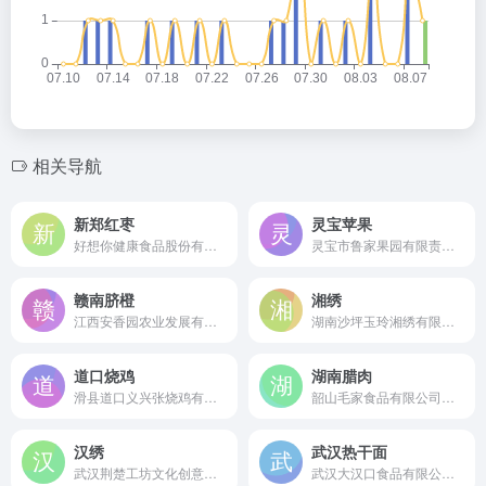
相关导航
新郑红枣
灵宝苹果
好想你健康食品股份有限公司是始于1992年的中国红枣行业领军企业及首家上市公司，作为农业产业化国家重点龙头企业，专业从事新郑红枣及健康食品的种植、深加工与品牌销售。
灵宝市鲁家果园有限责任公司是成立于2006年且获准使用“灵宝苹果”地理标志的源头生产型企业，拥有2000亩高山种植基地，专业从事优质灵宝苹果的种植、储藏与销售。
赣南脐橙
湘绣
江西安香园农业发展有限公司是成立于2010年的老牌果业销售企业，依托赣南脐橙核心产区优势及现代化分拣冷链设施，专业从事脐橙、蜜桔等柑橘类水果的收储、加工与国内外大宗贸易流通。
湖南沙坪玉玲湘绣有限公司是位于中国湘绣之乡沙坪的现代化大型湘绣品牌企业，集研发、生产、销售于一体，是湖南省著名商标和湖南名牌产品持有者。
道口烧鸡
湖南腊肉
滑县道口义兴张烧鸡有限公司是成立于1999年的中华老字号企业，专业生产、销售正宗“义兴张”道口烧鸡，传承八代制作技艺的现代化食品企业。
韶山毛家食品有限公司是成立于2009年的湖南省农业产业化龙头企业，传承毛氏菜系技艺，专注于湖南腊肉及特色腊味的源头生产。
汉绣
武汉热干面
武汉荆楚工坊文化创意有限公司是成立于2012年的湖北省博物馆文创产品供应商，专业从事汉绣等湖北特色文创礼品设计、开发与定制服务。
武汉大汉口食品有限公司是成立于1999年的湖北省高新技术企业，专业研发、生产“大汉口”牌非油炸方便热干面，是武汉热干面工业化生产的领军者。