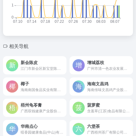
相关导航
新会陈皮
增城荔枝
江门市新会区新宝堂陈皮有限公司是始创于1908年的中华老字号，国家级非物质文化遗产新会陈皮炮制技艺代表性传承单位，集种植、加工、研发、销售于一体的大型新会陈皮全产业链企业。
广州市清一色农业发展有限公司是成立于1996年的增城老牌农业企业，年销售荔枝约3000吨，拥有“清一色食品旗舰店”天猫店铺，是增城荔枝地理标志使用企业。
椰子
海南文昌鸡
海南南国食品实业有限公司是成立于1999年的农业产业化国家重点龙头企业和中华老字号企业，专业从事椰子营养科技的研发、生产与销售，是中国椰味食品的创造者和引领者。
海南传味文昌鸡产业股份有限公司是成立于2005年的农业产业化国家重点龙头企业，国内首家文昌鸡行业新三板上市公司，集育种、养殖、加工、销售于一体的全产业链文昌鸡生产企业。
梧州龟苓膏
菠萝蜜
广西双钱健康产业股份有限公司是成立于1993年的中华老字号企业，国家级非物质文化遗产龟苓膏配制技艺保护单位，国内首家工业化生产龟苓膏的现代化食品制造企业。
含羞草(江苏)食品有限公司是创立于1995年的知名休闲食品企业，拥有全球4大生产基地和9大智能工厂，是中国芒果干全渠道销量第一和蜜饯通则标准制定者的行业领导者。
华南点心
六堡茶
咀香园健康食品(中山)有限公司是始创于1918年的中华老字号，广东省非物质文化遗产杏仁饼传统制作技艺传承企业，专业生产中山正宗特产杏仁饼、广式月饼等传统糕点的现代化食品制造商。
广西梧州茶厂有限公司是始建于1953年的中华老字号企业，中国最大的六堡茶精加工企业和国家农业产业化重点龙头企业，六堡茶现代工艺冷水渥堆技术的发源地。