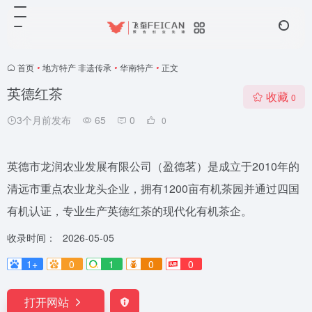
首页
•
地方特产 非遗传承
•
华南特产
•
正文
英德红茶
收藏
0
3个月前发布
65
0
0
英德市龙润农业发展有限公司（盈德茗）是成立于2010年的
清远市重点农业龙头企业，拥有1200亩有机茶园并通过四国
有机认证，专业生产英德红茶的现代化有机茶企。
收录时间：
2026-05-05
1+
0
1
0
0
打开网站