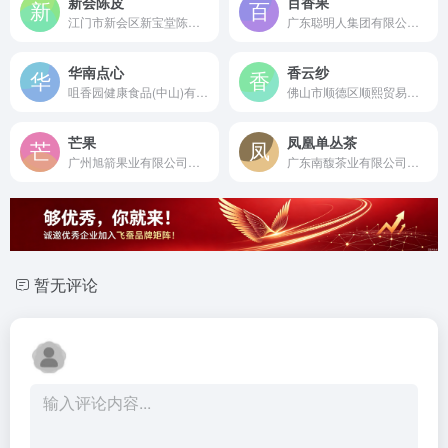
新会陈皮
百香果
江门市新会区新宝堂陈皮有限公司是始创于1908年的中华老字号，国家级非物质文化遗产新会陈皮炮制技艺代表性传承单位，集种植、加工、研发、销售于一体的大型新会陈皮全产业链企业。
广东聪明人集团有限公司是创立于1999年的农业产业化国家重点龙头企业，专业生产聪明人百香果果汁饮料，拥有1.1万亩有机种植基地和15万平米现代化产业园的综合性食品企业。
华南点心
香云纱
咀香园健康食品(中山)有限公司是始创于1918年的中华老字号，广东省非物质文化遗产杏仁饼传统制作技艺传承企业，专业生产中山正宗特产杏仁饼、广式月饼等传统糕点的现代化食品制造商。
佛山市顺德区顺熙贸易有限公司是成立于2002年的A级纳税人企业，拥有15万平方米以上晒场，香云纱年产量达200万米，是广东最大的香云纱面料生产商之一，产品远销海外。
芒果
凤凰单丛茶
广州旭箭果业有限公司是始创于2011年的水果进出口贸易企业，年进出口货柜量达800多柜，专业从事芒果等全球新鲜水果的进出口业务，渠道覆盖国内外多个市场的知名水果贸易公司。
广东南馥茶业有限公司是始于1936年的广东老字号，集种植、加工、销售、科研于一体的凤凰单丛茶省级农业龙头企业与非遗生产性保护示范基地。
暂无评论