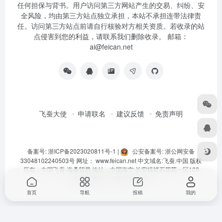
任何担保与背书。用户访问第三方网站产生的交易、纠纷、安
全风险，均由第三方站点独立承担，本站不承担连带法律责
任。访问第三方站点前请自行核验对方相关资质。若收录的站
点侵害到您的利益，请联系我们删除收录。 邮箱：
ai@feican.net
飞蚕大使
申请联名
建议反馈
免责声明
备案号: 浙ICP备2023020811号-1
|
公安备案号: 浙公网安备
33048102240503号
网址：
www.feican.net
中文域名:
飞蚕.中国
版权
所有：中国飞蚕-海桑贸易 地址：中国海宁·长安镇褚石花苑一区109
栋 客服热线：40080-92360
首页
导航
投稿
我的