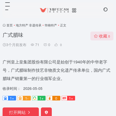
首页
•
地方特产 非遗传承
•
华南特产
•
正文
广式腊味
收藏
0
3个月前发布
71
0
0
广州皇上皇集团股份有限公司是始创于1940年的中华老字
号，广式腊味制作技艺非物质文化遗产传承单位，国内广式
腊味产销量第一的行业领军企业。
收录时间：
2026-05-05
1+
1-
1+
0
1+
打开网站