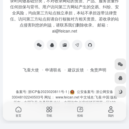
录时间做基础分类，不对收录网站的资质、产品、服务质量作
任何担保与背书。用户访问第三方网站产生的交易、纠纷、安
全风险，均由第三方站点独立承担，本站不承担连带法律责
任。访问第三方站点前请自行核验对方相关资质。若收录的站
点侵害到您的利益，请联系我们删除收录。 邮箱：
ai@feican.net
飞蚕大使
申请联名
建议反馈
免责声明
备案号: 浙ICP备2023020811号-1
|
公安备案号: 浙公网安备
33048102240503号
网址：
www.feican.net
中文域名:
飞蚕.中国
版权
所有：中国飞蚕-海桑贸易 地址：中国海宁·长安镇褚石花苑一区109
栋 客服热线：40080-92360
首页
导航
投稿
我的