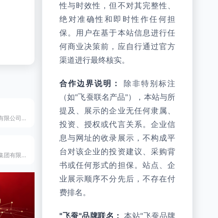
性与时效性，但不对其完整性、
绝对准确性和即时性作任何担
保。用户在基于本站信息进行任
何商业决策前，应自行通过官方
渠道进行最终核实。
合作边界说明：
除非特别标注
（如"飞蚕联名产品"），本站与所
提及、展示的企业无任何隶属、
浙江古月胡工贸有限公司是成立于2003年的国家高新技术企业，电动修枝剪行业国家标准起草单位，专业研发制造电动修枝剪等智能园林工具。
投资、授权或代言关系。企业信
息与网址的收录展示，不构成平
台对该企业的投资建议、采购背
湖南省农友机械集团有限公司是成立于1995年的国家技术创新示范企业，中国丘陵山区农机领军品牌，烘干机全国销量第一。
书或任何形式的担保。站点、企
业展示顺序不分先后，不存在付
费排名。
"飞蚕"品牌联名：
本站"飞蚕品牌