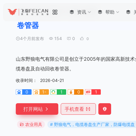
首页
•
农资产品 食品饮料
•
农业用具
资讯
•
卷管器
帮助
卷管器
4个月前发布
154
0
0
山东野狼电气有限公司是创立于2005年的国家高新技
缆卷盘及自动回收卷管器。
收录时间：
2026-04-21
0
1-
1
0
1
打开网站
手机查看
农业用具
# 野狼电气，电缆卷盘生产厂家，防爆电缆