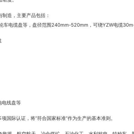
与制造，主要产品包括：
电缆盘等，盘径范围240mm-520mm，可绕YZW电缆30m-
盘
地电线盘等
多项国际认证，将”符合国家标准”作为生产的基本准则。
急救援、航空航天、冶金煤矿、石油化工、水利核电、特种车、