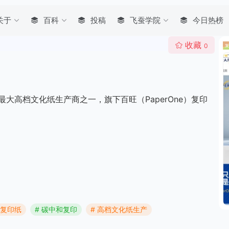
关于
百科
投稿
飞蚕学院
今日热榜
收藏
0
大高档文化纸生产商之一，旗下百旺（PaperOne）复印
旺复印纸
# 碳中和复印
# 高档文化纸生产