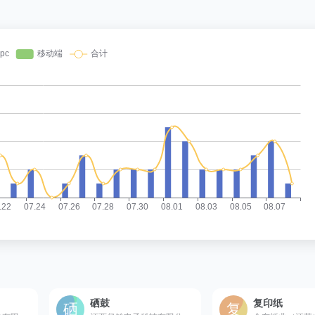
硒鼓
复印纸