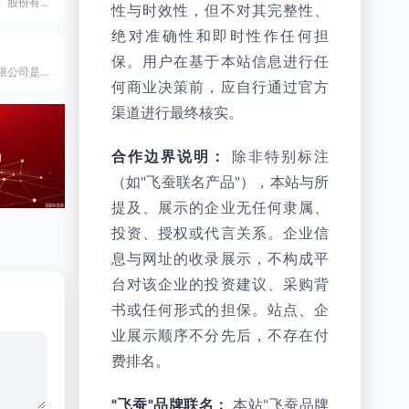
金东纸业（江苏）股份有限公司是成立于1997年的世界级大型文化用纸制造商，中国领先的静电复印纸及零碳复印纸生产企业。
性与时效性，但不对其完整性、
绝对准确性和即时性作任何担
保。用户在基于本站信息进行任
永光刀剪集团有限公司是始于1956年的专业刀剪制造企业，拥有近70年品牌历史，是中国剪刀中心和驰名商标获得者，年产销值超5亿元的行业龙头企业。
何商业决策前，应自行通过官方
渠道进行最终核实。
合作边界说明：
除非特别标注
（如"飞蚕联名产品"），本站与所
提及、展示的企业无任何隶属、
投资、授权或代言关系。企业信
息与网址的收录展示，不构成平
台对该企业的投资建议、采购背
书或任何形式的担保。站点、企
业展示顺序不分先后，不存在付
费排名。
"飞蚕"品牌联名：
本站"飞蚕品牌