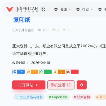
首页
•
企业办公 专项采购
•
办公用品与耗材
资讯
•
复印纸
帮助
复印纸
4个月前更新
238
0
0
亚太森博（广东）纸业有限公司是成立于2002年的中国最
纸市场份额行业领先。
收录时间：
2026-04-18
1+
1-
1
0
1
打开网站
手机查看
办公用品与耗材
# PaperOne
# 亚太森博
# 百