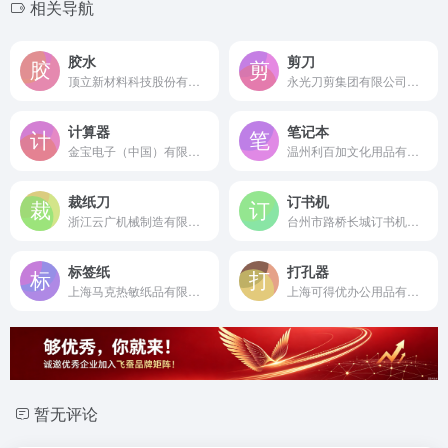
相关导航
胶水
剪刀
顶立新材料科技股份有限公司是成立于1998年的国家级高新技术企业，国内领先的环保胶粘剂研发制造商。
永光刀剪集团有限公司是始于1956年的专业刀剪制造企业，拥有近70年品牌历史，是中国剪刀中心和驰名商标获得者，年产销值超5亿元的行业龙头企业。
计算器
笔记本
金宝电子（中国）有限公司是成立于1998年的专业计算器制造商，金仁宝集团旗下拥有近50年电子制造经验的跨国企业。
温州利百加文化用品有限公司是成立于2008年的国家级高新技术企业，专注于高端记事本与笔记本研发生产的“中国笔记本之乡”领军企业。
裁纸刀
订书机
浙江云广机械制造有限公司是成立于2003年的华东地区知名办公机械生产厂家，专业研发制造切纸刀、装订机等办公设备。 网址标签：云广机械，切纸刀生产
台州市路桥长城订书机厂是成立于1991年的专业订书机制造企业，拥有30多年行业经验和70多个国家出口市场。
标签纸
打孔器
上海马克热敏纸品有限公司是成立于1995年的专业热敏纸和标签纸生产厂家，拥有自主涂布技术和配方，在国内同行业中处于领先地位。
上海可得优办公用品有限公司（可得优KW-triO）是成立于1976年的专业办公文具制造商，主打打孔器、订书机等产品，近50年行业经验，ISO9001认证，是打孔机十大品牌之一。
暂无评论