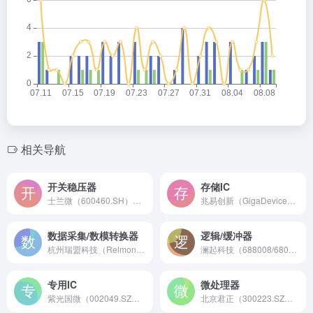
相关导航
开关稳压器
存储IC
士兰微（600460.SH）是成立于1997年的中国领先IDM半导体企业，专注于功率半导体、电源管理芯片（AC-DC/DC-DC）及智能传感器，为工业与消费电子提供核心芯片解决方案。
兆易创新（GigaDevice）是中国领先的全球化芯片设计公司，专注于存储（NOR Flash/DRAM）、控制（MCU）、传感及模拟芯片，为万物互联提供核心半导体解决方案。
数据采集/数模转换器
逻辑/缓冲器
杭州瑞盟科技（Relmon）是成立于2008年的国家级专精特新“小巨人”企业，专注于高性能模数转换器（ADC）、数模转换器（DAC）及全套数据采集芯片解决方案。
澜起科技（688008/6809）是成立于2004年的全球领先内存接口芯片及互连解决方案供应商，专注于DDR RCD/DB、PCIe Retimer等高性能逻辑缓冲器芯片。
专用IC
微处理器
紫光国微（002049.SZ）是成立于2001年的中国领先集成电路设计上市公司，专注于高可靠特种集成电路（ASIC）、智能安全芯片及FPGA的研发与提供定制化芯片解决方案。
北京君正（300223.SZ）是成立于2005年的国产嵌入式CPU芯片领先企业，提供基于XBurst/RISC-V内核的智能处理器与AI-MCU，广泛应用于AIoT、智能视觉及汽车电子领域。