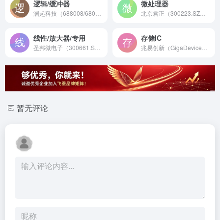
逻辑/缓冲器
微处理器
澜起科技（688008/6809）是成立于2004年的全球领先内存接口芯片及互连解决方案供应商，专注于DDR RCD/DB、PCIe Retimer等高性能逻辑缓冲器芯片。
北京君正（300223.SZ）是成立于2005年的国产嵌入式CPU芯片领先企业，提供基于XBurst/RISC-V内核的智能处理器与AI-MCU，广泛应用于AIoT、智能视觉及汽车电子领域。
线性/放大器/专用
存储IC
圣邦微电子（300661.SZ）是成立于2007年的中国模拟芯片龙头，提供全系列高性能运算放大器、电流检测放大器等信号链产品，为工业、汽车及消费电子提供核心模拟解决方案。
兆易创新（GigaDevice）是中国领先的全球化芯片设计公司，专注于存储（NOR Flash/DRAM）、控制（MCU）、传感及模拟芯片，为万物互联提供核心半导体解决方案。
暂无评论