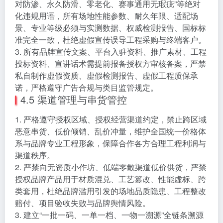
对防渗、永久防滑、零老化、赛事通用无瑕疵”等绝对
化违规用语，所有场地性能参数、耐久年限、适配场
景、专业等级必须与实测数据、权威检测报告、国标标
准完全一致，杜绝虚假宣传误导工程采购与终端客户。
3. 所有品牌宣传文案、平台入驻资料、推广素材、工程
投标资料、宣讲话术需提前报备授权方审核备案，严禁
私自制作虚假资质、虚假检测报告、虚假工程质保承
诺，严格遵守广告合规与类目监管规定。
4.5 渠道管理与串货管控
1. 严格遵守授权区域、授权经营渠道约定，禁止跨区域
恶意串货、低价倾销、乱价冲量，维护全国统一价格体
系与品牌专业工程形象，保障合作各方合理工程利润与
渠道秩序。
2. 严禁向无资质小作坊、低端零散渠道低价供货，严禁
授权品牌产品用于材质混兑、工艺篡改、性能虚标、跨
类套用，杜绝品牌滥用引发的场地品质隐患、工程整改
赔付、项目验收失败与品牌舆情风险。
3. 建立“一批一码、一单一档、一物一溯源”全链条溯源