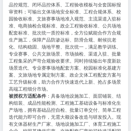
品控规范、闭环品控体系、工程验收模板与全套国标报
审资料；可输出文体场地安全标准、工程合规体系、校
园验收标准、文旅赛事场地准入规范、主流渠道入驻标
准、电商抽检合规标准、政企工程验收标准、公共场地
配套标准、批次统一质控标准，全方位赋能合作方合规
生产施工，保障产品防渗达标、防滑合规、耐候抗老
化、结构稳固、场地平整、批次统一，满足教学训练、
专业赛事、公共文旅场景、市场抽检、渠道入驻、批量
工程集采的严苛合规验收要求。同时持续输出年度新款
场景迭代、专业赛事场地配套方案、校园标准化基建方
案、文旅场地专属定制方案、政企文体工程配套方案与
工艺升级标准，助力合作方快速迭代上新、抢占多场景
高端工程细分市场。
被授权方适配条件
：具备场地设施加工、面层铺装、结
构组装、成品性能检测、工程施工基础设备与标准化生
产场地，拥有基础品控自检、批量订单交付、简单工程
迭代能力即可合作，无需大额设备改造与研发投入。现
有文体器材生产厂家、场地设施加工厂、体育工程施工
企业、校园基建供应商、文旅配套厂商均可快速适配国