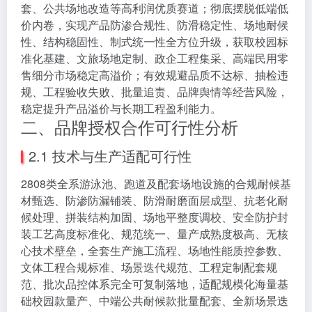
套、公共场地改造等高利润优质赛道；彻底摆脱低端低
价内卷，实现产品防渗合规性、防滑稳定性、场地耐候
性、结构稳固性、制式统一性全方位升级，获取校园标
准化基建、文旅场地定制、政企工程集采、高端民用零
售细分市场稳定高溢价；有效规避品质不达标、抽检违
规、工程验收失败、批量追责、品牌舆情等经营风险，
稳定提升产品溢价与长期工程盈利能力。
二、品牌授权合作可行性分析
2.1 技术与生产适配可行性
2808类全系游泳池、跑道及配套场地设施的合规耐候基
材甄选、防渗防漏铺装、防滑耐磨面层成型、抗老化耐
候处理、拼装结构加固、场地平整度调校、安全防护封
装工艺高度标准化、规范统一、量产成熟度极高、无核
心技术壁垒，全套生产施工流程、场地性能质控参数、
文体工程合规标准、场景迭代规范、工程定制配套规
范、批次品控体系完全可复制落地，适配规模化海量基
础校园款量产、中端公共耐候款批量配套、全新场景迭