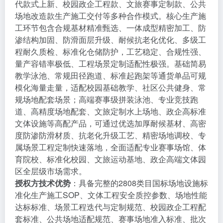
代款式上新、校园政企工程款、文旅赛事定制款、公共
场地改造款生产施工交付等多种合作模式。核心生产施
工环节包含合规基材精准甄选、一体成型精密加工、防
渗结构加固、防滑面层升级、耐候抗老化优化、多级工
程耐久质检、标准化仓储防护，工艺稳定、合规性强、
量产容错率极低、工程场景定制适配性极强。基础简易
教学泳池、常规田径跑道、标准起跑架等通货单品可规
模化海量走量，适配校园基础教学、社区公共健身、常
规场地配套场景；高端赛事级拼装泳池、专业竞技跑
道、高精度场地配套、文旅定制水上场地、政企高标准
文体设施等高配产品，可通过优选加厚耐候基材、高密
度防渗防滑材质、抗老化升级工艺、精密场地调校、专
属场景工程定制快速落地，全面适配专业赛事场馆、体
育院校、标准化校园、文旅运动基地、政企高端文体园
区全层级市场需求。
授权方技术优势
：具备完整的2808类目国标场地设施标
准化生产施工SOP、文体工程安全质控参数、场地性能
达标标准、场景工程迭代与定制规范、校园政企工程配
套标准、公共场地适配规范、赛事场地准入标准、批次