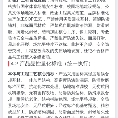
格执行国家体育场地安全标准、校园场地建设规范、公
共文体场地准入标准、政企工程集采规范、品牌标准化
生产施工SOP工艺，严禁使用劣质回收基材、简陋防渗
辅料、非标面层材质，严禁私自删减防渗防漏、防滑耐
磨、抗老化耐候、结构加固核心工序、偷工减料、降低
场地安全与品质标准。严禁生产防渗失效、面层打滑、
易老化开裂、场地平整度不达标、非标不合规、安全隐
患突出、工程整改高发的劣质场地设施，杜绝不合格产
品与工程流入各级市场。
4.2 产品品控量化标准（统一执行）
本体与工程工艺核心指标
：产品采用国标高强度耐候合
规基材、一体加固结构、高密度防渗防漏层、防滑耐磨
标准面层、抗老化防腐处理、场地精准调校，无劣质回
收料掺杂、无有害挥发物、防渗防漏达标、防滑系数合
规、耐候抗老化、结构拼装稳固、场地平整规整、全场
景场地安全、无品质瑕疵；经过标准化基材甄选、精密
成型加工、防渗结构加固、防滑面层升级、耐候耐久处
理、多级工程质检、标准化仓储防护，规格标准、性能