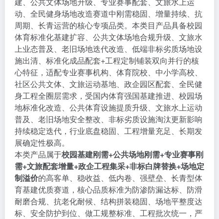
建、公共文体场地升级、专业赛事配套、文旅水上运
动、全民健身场地改造赛道中刚需稳固、增量持续、抗
周期、长青运营的核心专项品类。本类目产品具备校园
体育标准化基建扩容、公共文体场地合规升级、文旅水
上业态普及、老旧场地迭代改造、低端非标劣质场地设
施出清、标准化成品配套+工程定制铺装双向并行的核
心特征，适配专业赛事机构、体育院校、中小学高校、
社区公共文体、文旅运动基地、政企园区配套、全民健
身工程全圈层需求，受国内体育强国基建推进、校园场
地标准化改造、公共体育设施提质升级、文旅水上运动
普及、老旧场地安全整改、非标劣质设施淘汰更新影响
持续稳定迭代，行业底盘稳固、工程增量充足、长期发
展确定性极高。
本类产品属于
校园基建刚需+公共场地刚需+专业赛事刚
需+文旅配套增量+政企工程集采+非标白牌替换+场地定
制溢价
的高客单、稳收益、低内卷、强壁垒、长青型体
育基建优质赛道，核心品质标准为防渗防漏达标、防滑
耐磨合规、抗老化耐候、结构拼装稳固、场地平整度达
标、安全防护到位、做工规整标准、工程批次统一，严