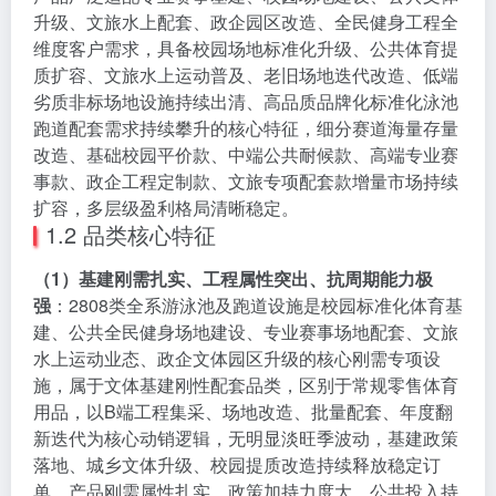
升级、文旅水上配套、政企园区改造、全民健身工程全
维度客户需求，具备校园场地标准化升级、公共体育提
质扩容、文旅水上运动普及、老旧场地迭代改造、低端
劣质非标场地设施持续出清、高品质品牌化标准化泳池
跑道配套需求持续攀升的核心特征，细分赛道海量存量
改造、基础校园平价款、中端公共耐候款、高端专业赛
事款、政企工程定制款、文旅专项配套款增量市场持续
扩容，多层级盈利格局清晰稳定。
1.2 品类核心特征
（1）基建刚需扎实、工程属性突出、抗周期能力极
强
：2808类全系游泳池及跑道设施是校园标准化体育基
建、公共全民健身场地建设、专业赛事场地配套、文旅
水上运动业态、政企文体园区升级的核心刚需专项设
施，属于文体基建刚性配套品类，区别于常规零售体育
用品，以B端工程集采、场地改造、批量配套、年度翻
新迭代为核心动销逻辑，无明显淡旺季波动，基建政策
落地、城乡文体升级、校园提质改造持续释放稳定订
单。产品刚需属性扎实、政策加持力度大、公共投入持