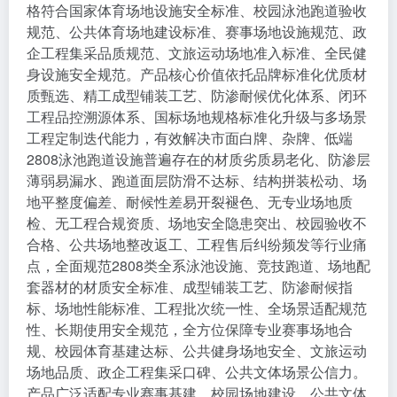
格符合国家体育场地设施安全标准、校园泳池跑道验收
规范、公共体育场地建设标准、赛事场地设施规范、政
企工程集采品质规范、文旅运动场地准入标准、全民健
身设施安全规范。产品核心价值依托品牌标准化优质材
质甄选、精工成型铺装工艺、防渗耐候优化体系、闭环
工程品控溯源体系、国标场地规格标准化升级与多场景
工程定制迭代能力，有效解决市面白牌、杂牌、低端
2808泳池跑道设施普遍存在的材质劣质易老化、防渗层
薄弱易漏水、跑道面层防滑不达标、结构拼装松动、场
地平整度偏差、耐候性差易开裂褪色、无专业场地质
检、无工程合规资质、场地安全隐患突出、校园验收不
合格、公共场地整改返工、工程售后纠纷频发等行业痛
点，全面规范2808类全系泳池设施、竞技跑道、场地配
套器材的材质安全标准、成型铺装工艺、防渗耐候指
标、场地性能标准、工程批次统一性、全场景适配规范
性、长期使用安全规范，全方位保障专业赛事场地合
规、校园体育基建达标、公共健身场地安全、文旅运动
场地品质、政企工程集采口碑、公共文体场景公信力。
产品广泛适配专业赛事基建、校园场地建设、公共文体