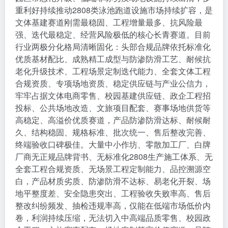
重利好持续推动2808类泳池跑道设施市场持续扩容，是
文体基建赛道刚需最稳固、工程增量最多、抗风险最
强、迭代最稳定、经营风险极低的核心长青赛道。目前
行业两极分化格局清晰固化：头部合规品牌依托标准化
优质基材配比、成熟精工成型与防渗防滑工艺、耐候抗
老化升级技术、工程场景定制迭代能力、全套文体工程
合规资质、专项场地资质、稳定供应链与产业公信力，
牢牢占据文体电商零售、校园基建供应链、政企工程招
投标、公共场地改造、文旅项目配套、赛事场地供货等
高稳定、高溢价优质赛道，产品防渗防滑达标、耐候耐
久、结构稳固、规格标准、批次统一、售后整改完善、
终端验收口碑极佳。大量中小作坊、零散加工厂、白牌
厂商无正规品牌背书、无标准化2808生产施工体系、无
全套工程合规资质、无场景工程定制能力、品控溯源空
白，产品材质劣质、防渗防滑不达标、易老化开裂、场
地平整度差、安全隐患突出、工程验收失败率高、售后
整改纠纷频发、抽检违规率高，仅能在低端市场低价内
卷，利润持续压缩，无法切入中高端品质零售、校园政