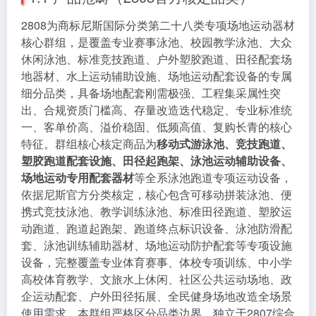
2808为商标尼斯国际分类第二十八类专项场地运动器材
核心群组，是覆盖专业赛事泳池、校园教学泳池、大众
休闲泳池、标准竞技跑道、户外塑胶跑道、田径配套场
地器材、水上运动辅助设施、场地运动配套设备的专属
细分品类，具备场地配套刚需极强、工程集采属性突
出、合规资质门槛高、存量改造迭代稳定、专业标准统
一、客单价高、溢价稳固、低频高值、复购长青的核心
特征。群组核心核定商品为
移动式游泳池、竞技跑道、
塑胶跑道配套设施、田径起跑架、泳池运动辅助设备、
场地运动专用配套器材
等全系泳池跑道专项运动设备，
依据尼斯官方分类核定，核心包含可移动拼装泳池、便
携式竞技泳池、教学训练泳池、标准田径跑道、塑胶运
动跑道、跑道起跑架、跑道终点标识设备、泳池防滑配
套、泳池训练辅助器材、场地运动防护配套等专项设施
设备，完整覆盖专业体育赛事、体校专项训练、中小学
高校体育教学、文旅水上休闲、社区公共运动场地、政
企运动配套、户外田径拓展、全民健身场地改造全场景
使用需求。本群组严格区分品类边界，独立于2807综合