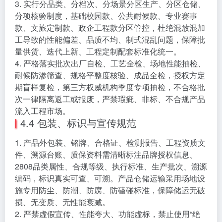
3. 实行分品类、分档次、分场景分区生产、分区仓储、
分项核验制度，基础校园款、公共耐候款、专业赛事
款、文旅定制款、政企工程款分区管控，杜绝混放混加
工导致的性能偏差、品质不均、制式混乱问题，保障批
量供货、迭代上新、工程定制配套标准化统一。
4. 严格落实批次出厂自检、工艺全检、场地性能抽检、
耐候防渗筛查、规格平整度核验、成品全检，授权方定
期盲样复检，第三方权威机构季度专项抽检，不合格批
次一律隔离返工或报废，严禁瑕疵、非标、不合规产品
流入工程市场。
4.4 包装、标识与宣传规范
1. 产品外包装、铭牌、合格证、检测报告、工程资质文
件、溯源台账、质保资料需清晰标注品牌授权信息、
2808品类属性、合规等级、执行标准、生产批次、溯源
编码，标识真实可查、可溯。产品仓储运输采用场地设
施专用防尘、防潮、防腐、防磕碰标准，保障储运无破
损、无变质、无性能衰减。
2. 严禁虚假宣传、性能夸大、功能虚标，禁止使用“绝