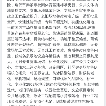
险，迭代节奏紧跟校园体育基建标准更新、公共文体场
地提质要求、赛事场地规范升级、文旅场景审美更新、
政企工程品质提升、老旧场地整改标准升级，适配批量
量产、快速性能升级、专属工程定制、功能优化落地。
当前国内市场存量海量低端白牌、杂牌2808场地设施，
普遍存在基材劣质易老化、防渗层简陋易渗漏、跑道面
层防滑不达标、拼装结构松动、场地平整度偏差、耐候
性差易开裂褪色、防护配件缺失、规格非标偏差、无专
业场地工程质检、无合规工程资质、售后整改频发等问
题，低端劣质场地设施存量替换、整改翻新空间极其庞
大。同时专业赛事场馆、标准化校园、城市公共文体中
心、文旅水上运动基地、政企园区、社区健身场地等B
端核心场景，对国标合规、防渗防滑达标、耐候抗老
化、结构稳固、场地规整、口碑优质的品牌化、标准
化、专业化2808场地设施迭代需求持续释放，新款性能
迭代、老旧场地替换、校园批量基建、文旅项目定制、
公共场地改造、政企工程配套需求持续落地，行业工程
现金流稳健、定制溢价充足、B端集采渠道粘性极强、