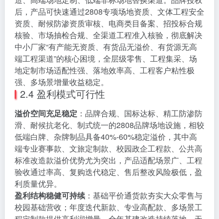
后，产品可快速通过2808专项场地资质、文体工程安全
资质、耐候防渗资质审核、电商类目备案、招投标合规
核验、市场抽检合规、全渠道工程准入核验，彻底解决
中小厂家“有产能无资质、有货品无溢价、有货源无高
端工程渠道”的核心困境，全层级零售、工程集采、场
地定制市场适配性强、落地效率高、工程客户粘性极
强、多场景增量收益稳定。
2.4 盈利模式可行性
溢价空间充足稳定
：品牌合规、国标达标、精工防渗防
滑、耐候抗老化、制式统一的2808品牌场地设施，相较
低端白牌、杂牌制品具备40%-60%稳定溢价，其中高
端专业赛事款、文旅定制款、校园政企工程款、公共高
标准改造款溢价优势尤为突出，产品适配场景广、工程
验收通过率高、复购迭代稳定、售后整改风险极低，盈
利质量优异。
盈利结构稳健可持续
：基础平价通货款夯实大众零售与
校园基础营收；年度迭代新款、专业高配款、多场景工
程定制款提供高利润增量，全年基建改造持续落地、无