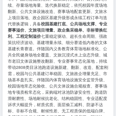
续、存量场地海量、迭代换新稳定，依托校园年度场地
翻新、公共文体设施改造、赛事场地配套更新、文旅水
上项目落地、政企园区基建升级形成永续工程订单与迭
代替换逻辑，具备
校园基建打底、公共场地支撑、专业
赛事溢价、文旅项目增量、政企集采稳单、非标替换红
利、工程定制溢价
七重稳定驱动、超长生命周期、强政
策抗经济波动、基建增量永续、细分赛道低内卷的文体
基建长青赛道。伴随国内义务教育体育场地标准化、公
共全民健身场地全覆盖、文旅沉浸式水上业态升级、城
市老旧文体设施整改翻新、专业赛事常态化落地，持续
带动2808类目泳池跑道设施新建、翻新、改造、配套刚
需，校园与公共基建订单稳固、文旅政企增量充足、市
场基本盘扎实。伴随国内体育场地设施安全监管升级、
校园场地常态化验收、公共文体设施合规核查、赛事场
地专项质检常态化，采购端对泳池防渗安全性、跑道防
滑耐磨性、场地耐候抗老化、结构稳固性、专业适配度
诉求大幅提升，材质劣质、面层偷工减料、防渗不达
标、非标不合规、耐候性差、无工程质保的低端白牌、