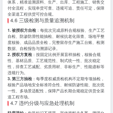
体系，精准追溯原料、生产、出库、工程施工、销售交
付全流程，实现串货可查、违规可追、责任可定，保障
全渠道工程供货可控合规。
4.6 三级检测与质量追溯机制
1. 被授权方自检
：每批次完成原料合规核验、生产工艺
自检、防渗防滑性能抽检、耐候抗老化筛查、场地平整
度核验、成品品质全检，完整留存生产施工台账、检测
数据、自检报告与溯源记录。
2. 授权方复检
：按固定比例开展盲样抽检，核验合规
性、基材品质、工艺规范性、制式统一性、批次稳定
性，排查工艺减配、劣质用材、非标生产、性能虚标等
违规行为。
3. 第三方抽检
：每季度权威质检机构不定期专项抽检，
核验产品场地安全标准符合性、耐候防渗性能、批次统
一性、多场景适配性，保障产品长期合规稳定供货全渠
道工程市场。
4.7 违约分级与应急处理机制
轻度违约
：包装标识不规范、宣传资料未备案、溯源台