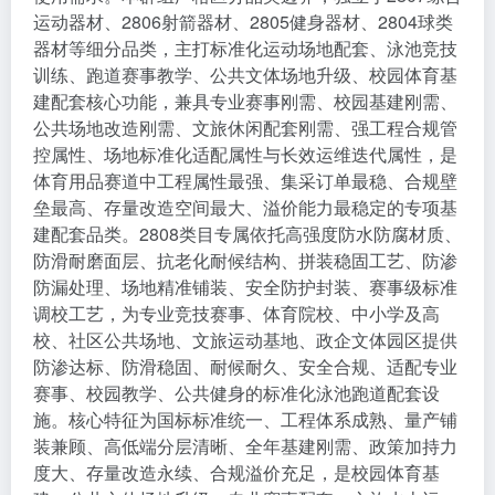
运动器材、2806射箭器材、2805健身器材、2804球类
器材等细分品类，主打标准化运动场地配套、泳池竞技
训练、跑道赛事教学、公共文体场地升级、校园体育基
建配套核心功能，兼具专业赛事刚需、校园基建刚需、
公共场地改造刚需、文旅休闲配套刚需、强工程合规管
控属性、场地标准化适配属性与长效运维迭代属性，是
体育用品赛道中工程属性最强、集采订单最稳、合规壁
垒最高、存量改造空间最大、溢价能力最稳定的专项基
建配套品类。2808类目专属依托高强度防水防腐材质、
防滑耐磨面层、抗老化耐候结构、拼装稳固工艺、防渗
防漏处理、场地精准铺装、安全防护封装、赛事级标准
调校工艺，为专业竞技赛事、体育院校、中小学及高
校、社区公共场地、文旅运动基地、政企文体园区提供
防渗达标、防滑稳固、耐候耐久、安全合规、适配专业
赛事、校园教学、公共健身的标准化泳池跑道配套设
施。核心特征为国标标准统一、工程体系成熟、量产铺
装兼顾、高低端分层清晰、全年基建刚需、政策加持力
度大、存量改造永续、合规溢价充足，是校园体育基