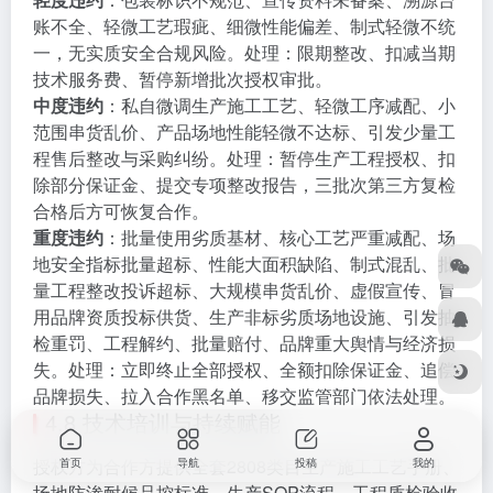
账不全、轻微工艺瑕疵、细微性能偏差、制式轻微不统
一，无实质安全合规风险。处理：限期整改、扣减当期
技术服务费、暂停新增批次授权审批。
中度违约
：私自微调生产施工工艺、轻微工序减配、小
范围串货乱价、产品场地性能轻微不达标、引发少量工
程售后整改与采购纠纷。处理：暂停生产工程授权、扣
除部分保证金、提交专项整改报告，三批次第三方复检
合格后方可恢复合作。
重度违约
：批量使用劣质基材、核心工艺严重减配、场
地安全指标批量超标、性能大面积缺陷、制式混乱、批
量工程整改投诉超标、大规模串货乱价、虚假宣传、冒
用品牌资质投标供货、生产非标劣质场地设施、引发抽
检重罚、工程解约、批量赔付、品牌重大舆情与经济损
失。处理：立即终止全部授权、全额扣除保证金、追偿
品牌损失、拉入合作黑名单、移交监管部门依法处理。
4.8 技术培训与持续赋能
授权方为合作方提供全套2808类目生产施工工艺手册、
首页
导航
投稿
我的
场地防渗耐候品控标准、生产SOP流程、工程质检验收