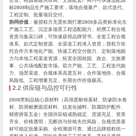
标2808制品生产施工要求，落地合规量产、款式迭代、
工程定制、批量项目交付。
协同价值
：被授权方无需长期打磨2808多品类标准化生
产施工工艺、沉淀多场景工程适配能力、积攒工程合规
资质与集采口碑，可快速获得品牌背书、全套工程合规
体系、款式定制资源、全渠道工程准入资质；授权方依
托合作方本地化产能、快速工程交付能力、定制落地能
力与本地工程渠道资源，拓宽全国校园、政企、文旅赛
事、公共场地配套市场。双方产能、工艺、工程迭代能
力、场景渠道、合规体系高度互补，合作落地快、合规
风险低、工程增量充足、长期合作价值极高。
2.2 供应链与品控可行性
2808类制品核心原材料（高强度耐候基材、防渗防水卷
材、防滑耐磨面层材料、抗老化辅料、防腐防护配件、
精密拼装五金）全国供应链成熟稳定、货源充足、资质
齐全、价格透明，无断供与价格失控风险，合规优质基
材可稳定批量采购、全程溯源可查。通过品牌授权统一
原料准入标准、国标生产施工工艺体系、基材品质规