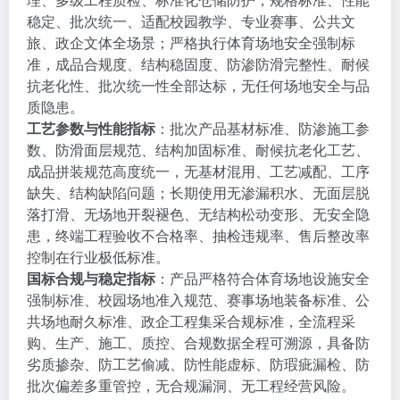
稳定、批次统一、适配校园教学、专业赛事、公共文
旅、政企文体全场景；严格执行体育场地安全强制标
准，成品合规度、结构稳固度、防渗防滑完整性、耐候
抗老化性、批次统一性全部达标，无任何场地安全与品
质隐患。
工艺参数与性能指标
：批次产品基材标准、防渗施工参
数、防滑面层规范、结构加固标准、耐候抗老化工艺、
成品拼装规范高度统一，无基材混用、工艺减配、工序
缺失、结构缺陷问题；长期使用无渗漏积水、无面层脱
落打滑、无场地开裂褪色、无结构松动变形、无安全隐
患，终端工程验收不合格率、抽检违规率、售后整改率
控制在行业极低标准。
国标合规与稳定指标
：产品严格符合体育场地设施安全
强制标准、校园场地准入规范、赛事场地装备标准、公
共场地耐久标准、政企工程集采合规标准，全流程采
购、生产、施工、质控、合规数据全程可溯源，具备防
劣质掺杂、防工艺偷减、防性能虚标、防瑕疵漏检、防
批次偏差多重管控，无合规漏洞、无工程经营风险。