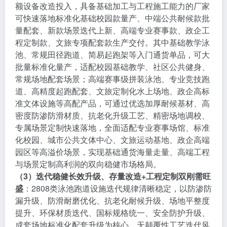
额设备改造投入，具备基础加工与工程施工能力的厂家
可快速落地标准化基础校园款量产、中端公共耐候款批
量配套、新款场景迭代上新、高端专业赛事款、政企工
程定制款、文旅专项配套款生产交付。其中基础教学泳
池、常规田径跑道、简易起跑架等入门通货单品，可大
批量标准化量产，适配校园基础教学、社区公共健身、
常规场地配套场景；高端赛事级拼装泳池、专业竞技跑
道、高精度起跑配套、文旅定制化水上场地、政企高标
准文体设施等高配产品，可通过优选加厚耐候基材、高
密度防渗防滑材质、抗老化升级工艺、精密场地调校、
专属场景定制快速落地，全面适配专业赛事场馆、标准
化校园、城市公共文体中心、文旅运动基地、政企高端
园区等高溢价场景，实现基础通货海量走量、高端工程
与场景定制高利润的双向稳健市场格局。
（3）迭代稳健长效升级、存量改造+工程定制双刚需旺
盛
：2808类泳池跑道设施迭代规律清晰稳定，以防渗防
漏升级、防滑耐磨优化、抗老化耐候升级、场地平整度
提升、环保材质迭代、国标规格统一、安全防护升级、
成套场地标准化配套升级为核心，无颠覆性工艺迭代风