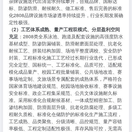
杂牌设施迭代出清需求持续攀升，合规品牌、国标达
标、防渗防滑、耐候耐久、做工标准、售后完善的标准
化2808品牌设施市场渗透率持续提升，行业长期发展确
定性极强。
（2）工艺体系成熟、量产工程双模式、分层盈利空间
充足
：2808类全系泳池、跑道及配套设施的高强度防水
基材成型、防渗防漏铺装、防滑耐磨面层处理、抗老化
耐候工艺、拼装结构加固、场地平整度调校、安全防护
封装、工程标准化施工工艺经过长期行业迭代，已形成
完全定型、国标统一、工艺标准化、品质可控、适配规
模化成品量产、校园工程批量铺装、公共场地改造、赛
事场地定制、文旅场景专属配套的成熟体系，严格符合
国家体育场地建设规范、校园场地验收标准、赛事设施
安全标准、政企工程集采规范、公共文体设施耐久标
准。采用标准化合规耐候基材、一体成型精密加工、防
渗结构加固、防滑面层升级、抗老化防腐处理、多级工
程耐久质检、标准化仓储防护的标准化生产施工流程，
工艺成熟、品类聚焦、分级清晰、品控规范、量产容错
率极低、工程定制适配性极强、库存风险可控，无需高