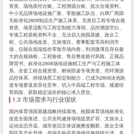
资质、场地质控台账、工程溯源台账、批次合规资料。
中小无品牌场地设施厂家、零散施工队伍、白牌厂商因
无标准化2808制品生产施工体系、无类目工程专项合规
资质、场景适配与工程定制能力薄弱、品控溯源空白、
专项工程质检资料不全，无法切入校园基建、政企工
程、公共场地改造、文旅项目、赛事配套等高利润市
场，仅能在低端低价零散市场内卷，利润微薄且存在极
大的合规抽检、工程验收、售后整改赔付风险。正规品
牌背书、标准化2808场地设施精工生产与工程施工体
系、全套工程合规资质、耐候防渗专项资质、闭环溯源
品控体系、持续场景工程定制能力，已成为2808泳池跑
道专项赛道差异化竞争、切入中高端工程市场、规避经
营风险、获取稳定溢价的核心准入壁垒。
1.3 市场需求与行业现状
国内体育强国基建战略持续落地、校园体育场地标准化
改造全面推进、公共全民健身场地提质扩容、文旅水上
运动业态升温、城市老旧文体设施整改翻新、政企文体
园区常态化升级、低端非标劣质场地设施持续出清，多