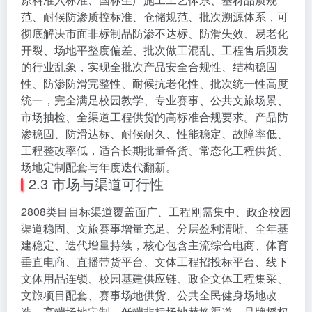
范、耐候防渗质控标准、仓储规范、批次溯源体系，可
彻底解决市面非标制品防渗不达标、防滑失效、易老化
开裂、场地平整度偏差、批次做工混乱、工程售后频发
的行业乱象，实现全批次产品安全合规性、结构稳固
性、防渗防滑完整性、耐候抗老化性、批次统一性高度
统一，完全满足校园教学、专业赛事、公共文旅场景、
市场抽检、全渠道工程供货的高标准合规要求。产品防
渗稳固、防滑达标、耐候耐久、性能稳定、故障率低、
工程整改率低，适合长期批量备货、常态化工程供货、
场地定制配套与年度迭代翻新。
2.3 市场与渠道可行性
2808类目目标渠道覆盖面广、工程刚需集中、政企校园
渠道稳固、文旅赛事增量充足、分层盈利清晰、全年基
建稳定、迭代增量持续，核心包含主流综合电商、体育
垂直电商、直播带货平台、文体工程招投标平台、线下
文体用品连锁、校园基建供应链、政企文体工程集采、
文旅项目配套、赛事场地供货、公共全民健身场地改
造、高端场地定制、低端非标场地替换渠道。品牌授权