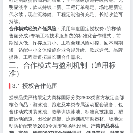
明显淡季，款式持续上新、工程订单稳定、场地翻新迭
代永续，现金流稳健、工程定制溢价充足、长期收益可
持续。
合作模式轻资产低风险
：采用年度固定授权费+阶梯销
售额分成+专项工程技术服务费的标准化合作模式，前
期投入低、库存压力小、工程合规风险可控、回本周期
短，适配中小文体设施企业合规升级、款式迭代、品牌
提质、工程渠道拓展长期合作需求。
三、合作模式与盈利机制（通用标
准）
3.1 授权合作范围
授权品类严格限定为商标国际分类2808类官方核定全部
核心商品：游泳池、跑道及本类专属运动配套设备，包
含移动式拼装泳池、教学训练泳池、标准竞技跑道、塑
胶运动跑道、田径起跑架、泳池训练辅助器材、场地运
动防护配套等2808全系专项场地设施。
严禁超品类生
产、宣传、销售2807综合运动器材、健身器材、射箭器