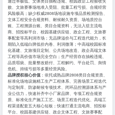
通过率极低、文体类目抽检违规、校园政企工程验收失
败、文旅赛事场地准入受阻、批量工程亏损、合规经营
风险极高；缺少权威2808场地设施专项品质检测报告、
文体工程安全合规资料、耐候耐久资质、场地质控台
账、工程溯源台账、类目合规资料，无法入驻主流电
商、招投标平台、校园基建供应链、政企工程、文旅赛
事配套等高利润市场；无品牌溢价与工程迭代能力，长
期陷入低端白牌低价内卷、利润微薄；中高端校园标准
化基建、文旅项目定制、公共场地改造、政企高端文体
工程等高价值市场完全空白；生产经营存在抽检违规、
品质瑕疵、批量整改赔付、工程解约、平台处罚、舆情
危机、持续亏损等多重经营风险。
品牌授权核心价值
：依托成熟品牌2808类目合规资质、
标准化场地设施精工生产工程体系、完善场景工程迭代
与定制库、防渗耐候专项技术、闭环品控溯源体系与产
业公信力，快速补齐中小厂家品牌、专项工程合规资
质、标准化生产施工工艺、场景工程迭代优化、高端工
程渠道配套五大核心短板；快速打通主流电商、招投标
平台、校园基建供应链、政企文体工程、文旅赛事配