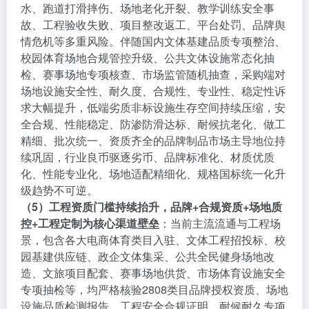
水、跑道打滑摔伤、场地老化开裂、教学训练安全事
故、工程验收失败、项目整改返工、平台处罚、品牌舆
情危机等多重风险。伴随国内文体基建品质专项整治、
校园体育场地合规管控升级、公共文体设施常态化抽
检、赛事场地专项核查、市场监管随机抽查，采购端对
场地设施安全性、耐久度、合规性、专业性、稳定性诉
求大幅提升，低端劣质非标设施生存空间持续压缩，安
全合规、性能稳定、防渗防滑达标、耐候抗老化、做工
精细、批次统一、资质齐全的品牌制品市场主导地位持
续巩固，行业良币驱逐劣币、品牌标准化、材质优质
化、性能专业化、场地适配精细化、规格国标统一化升
级趋势不可逆。
（5）工程资质门槛持续抬升，品牌+合规资质+场地质
控+工程定制为核心渠道壁垒
：当前主流流通与工程场
景，包含各大电商体育类目入驻、文体工程招投标、校
园基建供应链、政企文体集采、公共全民健身场地改
造、文旅项目配套、赛事场地供货、市场体育设施安全
专项抽检等，均严格核验2808类目品牌授权资质、场地
设施品质检测报告、工程安全合规证明、耐候耐久专项