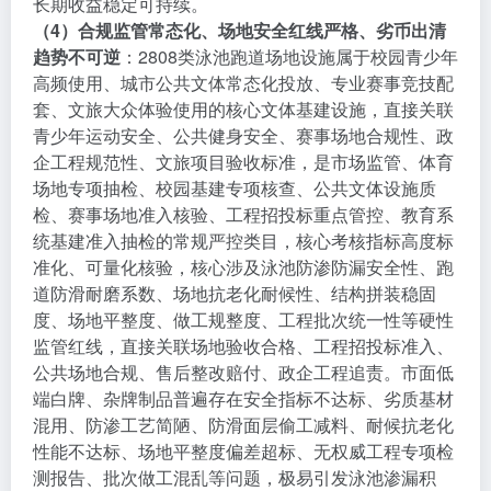
长期收益稳定可持续。
（4）合规监管常态化、场地安全红线严格、劣币出清
趋势不可逆
：2808类泳池跑道场地设施属于校园青少年
高频使用、城市公共文体常态化投放、专业赛事竞技配
套、文旅大众体验使用的核心文体基建设施，直接关联
青少年运动安全、公共健身安全、赛事场地合规性、政
企工程规范性、文旅项目验收标准，是市场监管、体育
场地专项抽检、校园基建专项核查、公共文体设施质
检、赛事场地准入核验、工程招投标重点管控、教育系
统基建准入抽检的常规严控类目，核心考核指标高度标
准化、可量化核验，核心涉及泳池防渗防漏安全性、跑
道防滑耐磨系数、场地抗老化耐候性、结构拼装稳固
度、场地平整度、做工规整度、工程批次统一性等硬性
监管红线，直接关联场地验收合格、工程招投标准入、
公共场地合规、售后整改赔付、政企工程追责。市面低
端白牌、杂牌制品普遍存在安全指标不达标、劣质基材
混用、防渗工艺简陋、防滑面层偷工减料、耐候抗老化
性能不达标、场地平整度偏差超标、无权威工程专项检
测报告、批次做工混乱等问题，极易引发泳池渗漏积