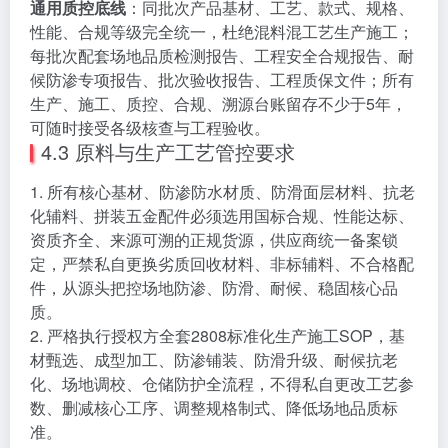
通用质控底线
：同批次产品基材、工艺、款式、规格、
性能、合规等级完全统一，杜绝混料混工艺生产施工；
每批次配套场地品质检测报告、工程安全合规报告、耐
候防渗专项报告、批次验收报告、工程质保文件；所有
生产、施工、质控、合规、溯源台账留存不少于5年，
可随时接受各级核查与工程验收。
4.3 原料与生产工艺管控要求
1. 所有核心基材、防渗防水材质、防滑面层材料、抗老
化辅料、拼装五金配件必须选用国标合规、性能达标、
资质齐全、来源可溯的正规货源，供应商统一备案锁
定，严禁私自更换劣质回收材料、非标辅料、不合格配
件，从源头把控场地防渗、防滑、耐候、稳固核心品
质。
2. 严格执行授权方全套2808标准化生产施工SOP，基
材甄选、成型加工、防渗铺装、防滑升级、耐候抗老
化、场地调校、仓储防护全流程，不得私自更改工艺参
数、删减核心工序、调整规格制式、降低场地品质标
准。