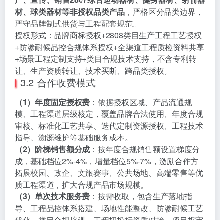
材、球类器材等非授权品类产品
，严格区分品类边界，
严守品牌制式供货与工程配套规范。
授权形式：品牌商标授权+2808类目生产工程工艺授权
+防渗耐候品控合规体系授权+全渠道工程质检资料共享
+场景工程定制支持+类目合规技术支持，不含专利转
让、生产资质转让、技术买断、跨品类授权。
3.2 合作收费模式
（1）年度固定授权费
：依据授权区域、产品流通规
模、工程渠道层级核定，覆盖品牌合法使用、年度合规
审核、标准化工艺共享、迭代定制资源授权、工程技术
指导、溯源维护等基础服务成本。
（2）阶梯销售额分成
：按年度合规销售额设置梯度分
成，基础档位2%-4%，增量档位5%-7%，激励合作方
拓展校园、政企、文旅赛事、公共场地、高端零售等优
质工程渠道，扩大合规产品市场规模。
（3）单次技术服务费
：按需收取，包含生产落地指
导、工程品控体系搭建、场地性能整改、防渗耐候工艺
优化、类目合规培训、工程招投标资质对接、项目报审