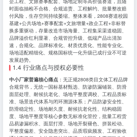
企工程、文旅赛事配套、场地定制等高价值赛道，且随
时面临抽检不合格、合规追责、工程解约、批量整改赔
付风险，生存空间持续萎缩。整体来看，2808赛道校园
基建+公共场地+赛事配套+文旅增量+政企工程+非标替
换多重驱动，存量改造市场海量、工程集采渠道稳固、
品牌溢价红利显著、合规管控升级、低端产品出清加
速，合规化、品牌标准化、材质优质化、性能专业化、
场地适配精细化、规格国标统一化升级已成行业不可逆
发展趋势。
1.4 行业痛点与授权必要性
中小厂家普遍核心痛点
：无正规2808类目文体工程品牌
合规背书，无统一国标基材甄选、防渗防漏铺装、防滑
面层处理、耐候抗老化、场地平整度调校、工程品质标
准、场景迭代体系与闭环溯源体系；产品防渗安全性、
防滑稳定性、场地耐久度、耐候抗老化性、结构稳固
度、场地平整度等核心参数无标准化管控，批量工程货
品易渗漏积水、面层打滑、场地开裂褪色、拼装松动、
平整度偏差、安全隐患突出、品质瑕疵频发、工程验收