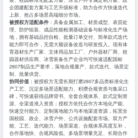
企团建配套方案与工艺升级标准，助力合作方快速迭代
上新、抢占多场景高端细分市场。
被授权方适配条件
：具备金属加工、材质成型、表层处
理、防护组装、成品性能检测基础设备与标准化生产场
地，拥有基础品控自检、批量订单交付、简单款式迭代
能力即可合作，无需大额设备改造与研发投入。现有体
育器材生产厂家、文体用品加工厂、户外器材厂商、校
园器材供应商、冰雪装备生产企业均可快速适配国标
2807制品生产要求，落地合规量产、款式迭代、场景定
制、批量供货。
协同价值
：被授权方无需长期打磨2807多品类标准化生
产工艺、沉淀多场景适配能力、积攒合规资质与集采口
碑，可快速获得品牌背书、全套合规体系、款式定制资
源、全渠道准入资质；授权方依托合作方本地化产能、
快速交付能力、定制落地能力与本地渠道资源，拓宽全
国校园、政企、冰雪户外、公共设施配套市场。双方产
能、工艺、迭代能力、场景渠道、合规体系高度互补，
合作落地快、合规风险低、多场景增量充足、长期合作