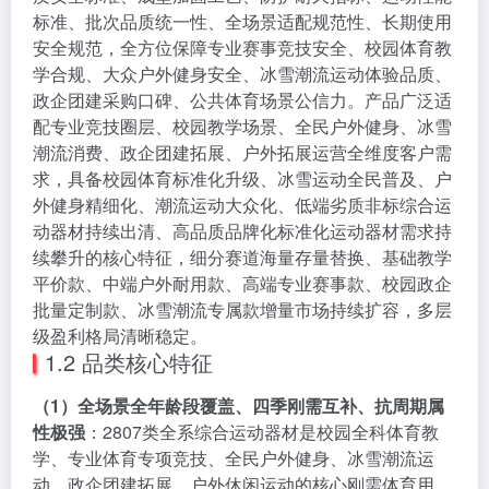
标准、批次品质统一性、全场景适配规范性、长期使用
安全规范，全方位保障专业赛事竞技安全、校园体育教
学合规、大众户外健身安全、冰雪潮流运动体验品质、
政企团建采购口碑、公共体育场景公信力。产品广泛适
配专业竞技圈层、校园教学场景、全民户外健身、冰雪
潮流消费、政企团建拓展、户外拓展运营全维度客户需
求，具备校园体育标准化升级、冰雪运动全民普及、户
外健身精细化、潮流运动大众化、低端劣质非标综合运
动器材持续出清、高品质品牌化标准化运动器材需求持
续攀升的核心特征，细分赛道海量存量替换、基础教学
平价款、中端户外耐用款、高端专业赛事款、校园政企
批量定制款、冰雪潮流专属款增量市场持续扩容，多层
级盈利格局清晰稳定。
1.2 品类核心特征
（1）全场景全年龄段覆盖、四季刚需互补、抗周期属
性极强
：2807类全系综合运动器材是校园全科体育教
学、专业体育专项竞技、全民户外健身、冰雪潮流运
动、政企团建拓展、户外休闲运动的核心刚需体育用