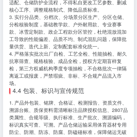
适配、仓储防护全流程，不得私自更改工艺参数、删减
核心工序、调整规格制式、降低品质标准。
3. 实行分品类、分档次、分场景分区生产、分区仓储、
分检核验制度，基础教学款、户外耐用款、专业赛事
款、冰雪定制款、政企工程款分区管控，杜绝混放混加
工导致的性能偏差、品质不均、制式混乱问题，保障批
量供货、迭代上新、定制配套标准化统一。
4. 严格落实批次出厂自检、工艺全检、性能抽检、耐久
抗寒筛查、规格核验、成品全检，授权方定期盲样复
检，第三方权威机构季度专项抽检，不合格批次一律隔
离返工或报废，严禁瑕疵、非标、不合规产品流入市
场。
4.4 包装、标识与宣传规范
1. 产品外包装、铭牌、合格证、检测报告、资质文件、
溯源台账、质保资料需清晰标注品牌授权信息、2807品
类属性、合规等级、执行标准、生产批次、溯源编码，
标识真实可查、可溯。产品仓储运输采用体育器材专用
防尘、防潮、防冻、防腐、防磕碰标准，保障储运无破