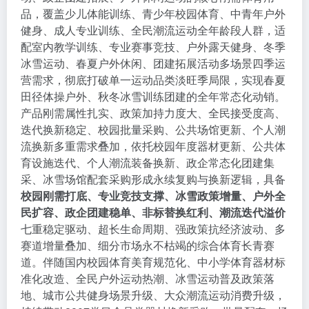
品，覆盖少儿体能训练、青少年校园体育、中青年户外
健身、成人专业训练、全民潮流运动全年龄段人群，适
配室内教学训练、专业赛事竞技、户外露天健身、冬季
冰雪运动、春夏户外休闲、团建拓展活动多场景四季运
营需求，彻底打破单一运动品类淡旺季局限，实现春夏
田径体操户外、秋冬冰雪训练团建的全年常态化动销。
产品刚需属性扎实、政策加持力度大、全民接受度高、
迭代换新稳定、校园批量采购、公共场馆更新、个人潮
流换新多重需求叠加，依托校园年度器材更新、公共体
育设施迭代、个人潮流装备换新、政企常态化团建集
采、冰雪场馆配套采购形成永续复购与换新逻辑，具备
校园刚需打底、专业竞技支撑、冰雪政策增量、户外全
民扩容、政企团建稳单、非标替换红利、潮流迭代溢价
七重稳定驱动、超长生命周期、强政策抗经济波动、多
赛道增量叠加、细分市场永不枯竭的综合体育长青赛
道。伴随国内校园体育美育规范化、中小学体育器材标
准化改造、全民户外运动热潮、冰雪运动普及政策落
地、城市公共健身场景升级、大众潮流运动消费升级，