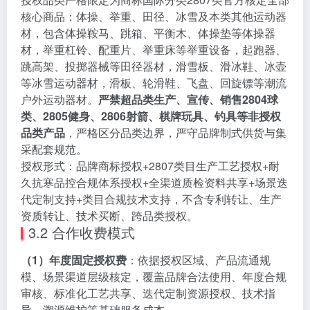
核心商品：体操、举重、田径、冰雪及本类其他运动器
材，包含体操鞍马、跳箱、平衡木、体操垫等体操器
材，举重杠铃、配重片、举重床等举重设备，起跑器、
跳高架、投掷器械等田径器材，滑雪板、滑冰鞋、冰壶
等冰雪运动器材，滑板、轮滑鞋、飞盘、回旋镖等潮流
户外运动器材。
严禁超品类生产、宣传、销售2804球
类、2805健身、2806射箭、棋牌玩具、钓具等非授权
品类产品
，严格区分品类边界，严守品牌制式供货与集
采配套规范。
授权形式：品牌商标授权+2807类目生产工艺授权+耐
久抗寒品控合规体系授权+全渠道质检资料共享+场景迭
代定制支持+类目合规技术支持，不含专利转让、生产
资质转让、技术买断、跨品类授权。
3.2 合作收费模式
（1）年度固定授权费
：依据授权区域、产品流通规
模、场景渠道层级核定，覆盖品牌合法使用、年度合规
审核、标准化工艺共享、迭代定制资源授权、技术指
导、溯源维护等基础服务成本。