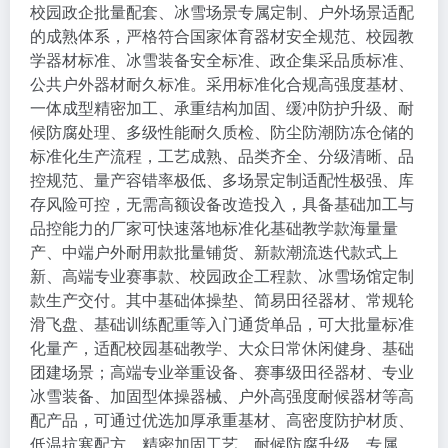
校园政企批量配套、冰雪场景专属定制、户外场景适配
的成熟体系，严格符合国家体育器材安全规范、校园教
学器材标准、冰雪装备安全标准、政企集采品质标准、
公共户外器材耐久标准。采用标准化合规高强度基材、
一体成型精密加工、承重结构加固、缓冲防护升级、耐
候防腐处理、多级性能耐久质检、防尘防潮防冻仓储的
标准化生产流程，工艺成熟、品类齐全、分级清晰、品
控规范、量产容错率极低、多场景定制适配性极强、库
存风险可控，无需高额设备改造投入，具备基础加工与
品控能力的厂家可快速落地标准化基础教学款海量量
产、中端户外耐用款批量铺货、新款潮流迭代款式上
新、高端专业赛事款、校园政企工程款、冰雪场馆定制
款生产交付。其中基础体操垫、简易田径器材、常规轮
滑飞盘、基础训练配重等入门通货单品，可大批量标准
化量产，适配校园基础教学、大众日常休闲健身、基础
团建场景；高端专业举重设备、赛事级田径器材、专业
冰雪装备、加固型体操器械、户外高强度耐候器材等高
配产品，可通过优选加厚承重基材、高密度防护材质、
低温抗寒配方、精密加固工艺、耐候防腐升级、专属