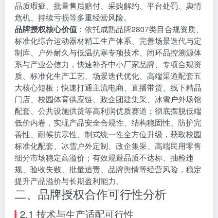
品质瑕疵、批量售后赔付、采购解约、平台处罚、舆情
危机、持续亏损等多重经营风险。
品牌授权核心价值
：依托成熟品牌2807类目合规资质、
标准化综合运动器材精工生产体系、完善场景迭代与定
制库、户外耐久与低温抗寒专项技术、闭环品控溯源体
系与产业公信力，快速补齐中小厂家品牌、专项合规资
质、标准化生产工艺、场景迭代优化、高端渠道配套五
大核心短板；快速打通主流电商、直播带货、线下精品
门店、校园体育供应链、政企团建集采、冰雪户外场馆
配套、公共设施供货等高利润优质赛道；彻底摆脱低端
低价内卷，实现产品安全合规性、结构稳固性、防护完
善性、耐候抗寒性、制式统一性全方位升级，获取校园
标准化配套、冰雪户外定制、政企集采、高端民用零售
细分市场稳定高溢价；有效规避品质不达标、抽检违
规、验收失败、批量追责、品牌舆情等经营风险，稳定
提升产品溢价与长期盈利能力。
二、品牌授权合作可行性分析
2.1 技术与生产适配可行性