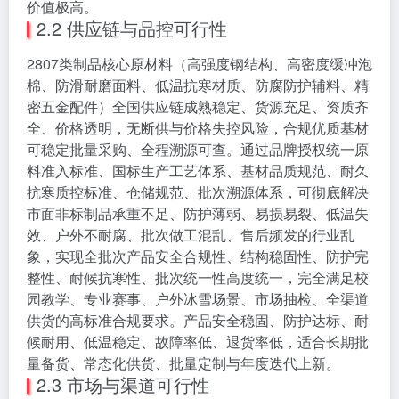
价值极高。
2.2 供应链与品控可行性
2807类制品核心原材料（高强度钢结构、高密度缓冲泡
棉、防滑耐磨面料、低温抗寒材质、防腐防护辅料、精
密五金配件）全国供应链成熟稳定、货源充足、资质齐
全、价格透明，无断供与价格失控风险，合规优质基材
可稳定批量采购、全程溯源可查。通过品牌授权统一原
料准入标准、国标生产工艺体系、基材品质规范、耐久
抗寒质控标准、仓储规范、批次溯源体系，可彻底解决
市面非标制品承重不足、防护薄弱、易损易裂、低温失
效、户外不耐腐、批次做工混乱、售后频发的行业乱
象，实现全批次产品安全合规性、结构稳固性、防护完
整性、耐候抗寒性、批次统一性高度统一，完全满足校
园教学、专业赛事、户外冰雪场景、市场抽检、全渠道
供货的高标准合规要求。产品安全稳固、防护达标、耐
候耐用、低温稳定、故障率低、退货率低，适合长期批
量备货、常态化供货、批量定制与年度迭代上新。
2.3 市场与渠道可行性