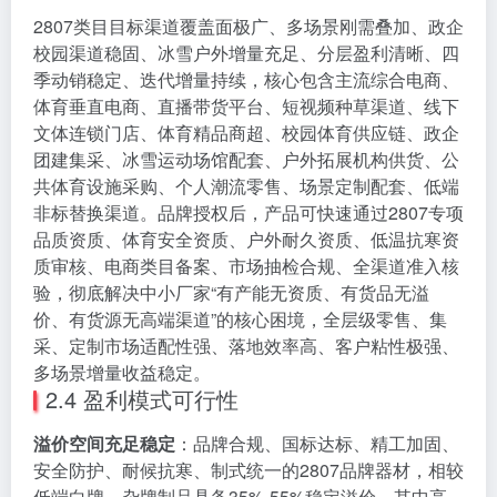
2807类目目标渠道覆盖面极广、多场景刚需叠加、政企
校园渠道稳固、冰雪户外增量充足、分层盈利清晰、四
季动销稳定、迭代增量持续，核心包含主流综合电商、
体育垂直电商、直播带货平台、短视频种草渠道、线下
文体连锁门店、体育精品商超、校园体育供应链、政企
团建集采、冰雪运动场馆配套、户外拓展机构供货、公
共体育设施采购、个人潮流零售、场景定制配套、低端
非标替换渠道。品牌授权后，产品可快速通过2807专项
品质资质、体育安全资质、户外耐久资质、低温抗寒资
质审核、电商类目备案、市场抽检合规、全渠道准入核
验，彻底解决中小厂家“有产能无资质、有货品无溢
价、有货源无高端渠道”的核心困境，全层级零售、集
采、定制市场适配性强、落地效率高、客户粘性极强、
多场景增量收益稳定。
2.4 盈利模式可行性
溢价空间充足稳定
：品牌合规、国标达标、精工加固、
安全防护、耐候抗寒、制式统一的2807品牌器材，相较
低端白牌、杂牌制品具备35%-55%稳定溢价，其中高