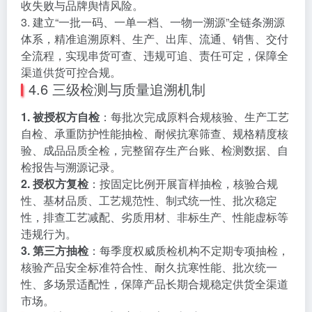
收失败与品牌舆情风险。
3. 建立“一批一码、一单一档、一物一溯源”全链条溯源
体系，精准追溯原料、生产、出库、流通、销售、交付
全流程，实现串货可查、违规可追、责任可定，保障全
渠道供货可控合规。
4.6 三级检测与质量追溯机制
1. 被授权方自检
：每批次完成原料合规核验、生产工艺
自检、承重防护性能抽检、耐候抗寒筛查、规格精度核
验、成品品质全检，完整留存生产台账、检测数据、自
检报告与溯源记录。
2. 授权方复检
：按固定比例开展盲样抽检，核验合规
性、基材品质、工艺规范性、制式统一性、批次稳定
性，排查工艺减配、劣质用材、非标生产、性能虚标等
违规行为。
3. 第三方抽检
：每季度权威质检机构不定期专项抽检，
核验产品安全标准符合性、耐久抗寒性能、批次统一
性、多场景适配性，保障产品长期合规稳定供货全渠道
市场。