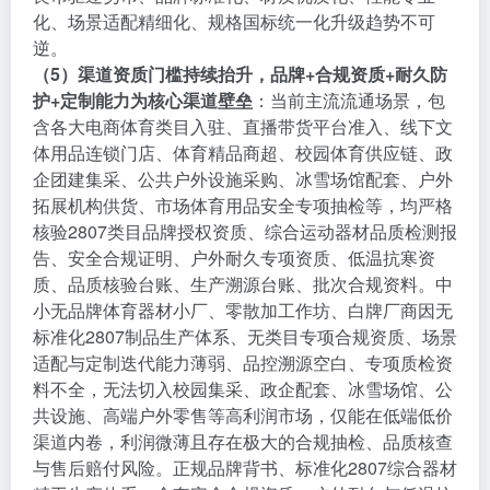
化、场景适配精细化、规格国标统一化升级趋势不可
逆。
（5）渠道资质门槛持续抬升，品牌+合规资质+耐久防
护+定制能力为核心渠道壁垒
：当前主流流通场景，包
含各大电商体育类目入驻、直播带货平台准入、线下文
体用品连锁门店、体育精品商超、校园体育供应链、政
企团建集采、公共户外设施采购、冰雪场馆配套、户外
拓展机构供货、市场体育用品安全专项抽检等，均严格
核验2807类目品牌授权资质、综合运动器材品质检测报
告、安全合规证明、户外耐久专项资质、低温抗寒资
质、品质核验台账、生产溯源台账、批次合规资料。中
小无品牌体育器材小厂、零散加工作坊、白牌厂商因无
标准化2807制品生产体系、无类目专项合规资质、场景
适配与定制迭代能力薄弱、品控溯源空白、专项质检资
料不全，无法切入校园集采、政企配套、冰雪场馆、公
共设施、高端户外零售等高利润市场，仅能在低端低价
渠道内卷，利润微薄且存在极大的合规抽检、品质核查
与售后赔付风险。正规品牌背书、标准化2807综合器材