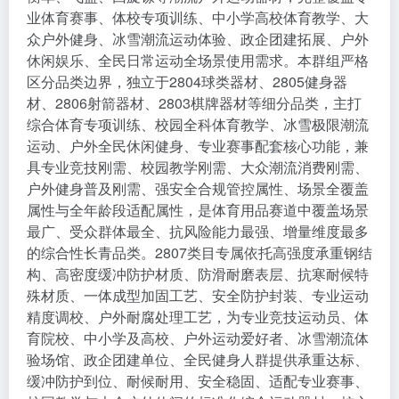
业体育赛事、体校专项训练、中小学高校体育教学、大
众户外健身、冰雪潮流运动体验、政企团建拓展、户外
休闲娱乐、全民日常运动全场景使用需求。本群组严格
区分品类边界，独立于2804球类器材、2805健身器
材、2806射箭器材、2803棋牌器材等细分品类，主打
综合体育专项训练、校园全科体育教学、冰雪极限潮流
运动、户外全民休闲健身、专业赛事配套核心功能，兼
具专业竞技刚需、校园教学刚需、大众潮流消费刚需、
户外健身普及刚需、强安全合规管控属性、场景全覆盖
属性与全年龄段适配属性，是体育用品赛道中覆盖场景
最广、受众群体最全、抗风险能力最强、增量维度最多
的综合性长青品类。2807类目专属依托高强度承重钢结
构、高密度缓冲防护材质、防滑耐磨表层、抗寒耐候特
殊材质、一体成型加固工艺、安全防护封装、专业运动
精度调校、户外耐腐处理工艺，为专业竞技运动员、体
育院校、中小学及高校、户外运动爱好者、冰雪潮流体
验场馆、政企团建单位、全民健身人群提供承重达标、
缓冲防护到位、耐候耐用、安全稳固、适配专业赛事、