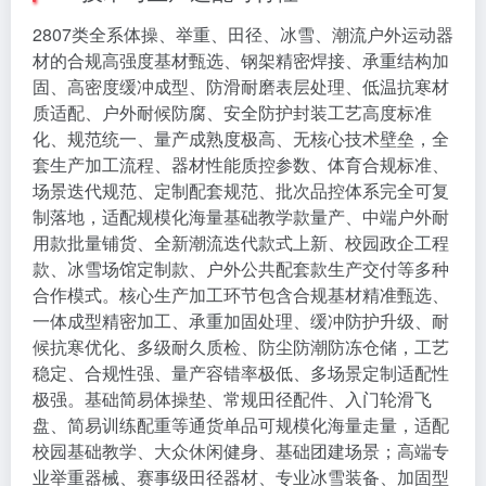
2807类全系体操、举重、田径、冰雪、潮流户外运动器
材的合规高强度基材甄选、钢架精密焊接、承重结构加
固、高密度缓冲成型、防滑耐磨表层处理、低温抗寒材
质适配、户外耐候防腐、安全防护封装工艺高度标准
化、规范统一、量产成熟度极高、无核心技术壁垒，全
套生产加工流程、器材性能质控参数、体育合规标准、
场景迭代规范、定制配套规范、批次品控体系完全可复
制落地，适配规模化海量基础教学款量产、中端户外耐
用款批量铺货、全新潮流迭代款式上新、校园政企工程
款、冰雪场馆定制款、户外公共配套款生产交付等多种
合作模式。核心生产加工环节包含合规基材精准甄选、
一体成型精密加工、承重加固处理、缓冲防护升级、耐
候抗寒优化、多级耐久质检、防尘防潮防冻仓储，工艺
稳定、合规性强、量产容错率极低、多场景定制适配性
极强。基础简易体操垫、常规田径配件、入门轮滑飞
盘、简易训练配重等通货单品可规模化海量走量，适配
校园基础教学、大众休闲健身、基础团建场景；高端专
业举重器械、赛事级田径器材、专业冰雪装备、加固型