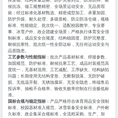
候抗冻、做工规整精密、全场景运动安全、无品质瑕
疵；经过标准化基材甄选、精密成型加工、承重加固、
防护升级、耐久处理、多级质检、防尘防冻仓储，规格
标准、性能稳定、批次统一、适配校园教学、专业赛
事、冰雪户外、政企团建全场景；严格执行体育安全强
制标准，成品安全合规度、结构稳固度、防护完整度、
耐候抗寒性、批次统一性全部达标，无任何运动安全与
品质隐患。
工艺参数与性能指标
：批次产品基材标准、焊接参数、
加固规范、防护标准、耐候抗寒工艺、成品封装规范高
度统一，无基材混用、工艺减配、工序缺失、结构缺陷
问题；长期使用无结构变形、无断裂脱落、无防护破
损、无低温开裂、无锈蚀腐坏、无安全隐患，终端售后
投诉率、抽检不合格率、验收失败率控制在行业极低标
准。
国标合规与稳定指标
：产品严格符合体育用品安全强制
标准、校园器材准入规范、冰雪装备安全标准、户外耐
久标准、政企集采合规标准，全流程采购、生产、加