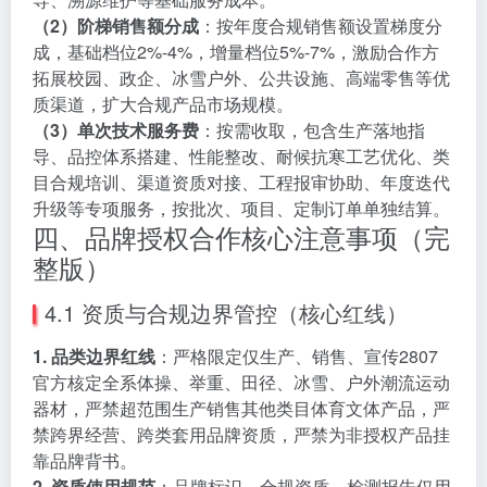
（2）阶梯销售额分成
：按年度合规销售额设置梯度分
成，基础档位2%-4%，增量档位5%-7%，激励合作方
拓展校园、政企、冰雪户外、公共设施、高端零售等优
质渠道，扩大合规产品市场规模。
（3）单次技术服务费
：按需收取，包含生产落地指
导、品控体系搭建、性能整改、耐候抗寒工艺优化、类
目合规培训、渠道资质对接、工程报审协助、年度迭代
升级等专项服务，按批次、项目、定制订单单独结算。
四、品牌授权合作核心注意事项（完
整版）
4.1 资质与合规边界管控（核心红线）
1. 品类边界红线
：严格限定仅生产、销售、宣传2807
官方核定全系体操、举重、田径、冰雪、户外潮流运动
器材，严禁超范围生产销售其他类目体育文体产品，严
禁跨界经营、跨类套用品牌资质，严禁为非授权产品挂
靠品牌背书。
2. 资质使用规范
：品牌标识、合规资质、检测报告仅用