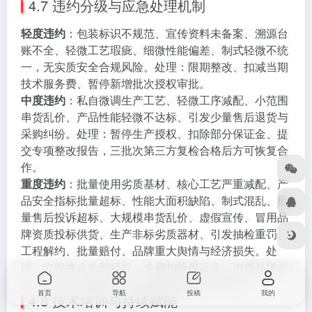
4.7 违约分级与应急处理机制
轻度违约
：包装标识不规范、宣传资料未备案、溯源台
账不全、轻微工艺瑕疵、细微性能偏差、制式轻微不统
一，无实质安全合规风险。处理：限期整改、扣减当期
技术服务费、暂停新增批次授权审批。
中度违约
：私自微调生产工艺、轻微工序减配、小范围
串货乱价、产品性能轻微不达标、引发少量售后退货与
采购纠纷。处理：暂停生产授权、扣除部分保证金、提
交专项整改报告，三批次第三方复检合格后方可恢复合
作。
重度违约
：批量使用劣质基材、核心工艺严重减配、产
品安全指标批量超标、性能大面积缺陷、制式混乱、批
量售后投诉超标、大规模串货乱价、虚假宣传、冒用品
牌资质投标供货、生产非标劣质器材、引发抽检重罚、
工程解约、批量赔付、品牌重大舆情与经济损失。处
理：立即终止全部授权、全额扣除保证金、追偿品牌损
失、拉入合作黑名单、移交监管部门依法处理。
首页
导航
投稿
我的
4.8 技术培训与持续赋能