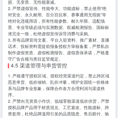
损、无变质、无性能衰减。
2. 严禁虚假宣传、性能夸大、功能虚标，禁止使用“绝
对安全、永久耐用、百分百抗寒、赛事通用无瑕疵”等
绝对化违规用语，所有性能参数、耐久年限、适配场
景、专业等级必须与实测数据、权威检测报告、国标标
准完全一致，杜绝虚假宣传误导消费与采购。
3. 所有品牌宣传文案、平台入驻资料、推广素材、直播
话术、投标资料需提前报备授权方审核备案，严禁私自
制作虚假资质、虚假检测报告、虚假质保承诺，严格遵
守广告合规与类目监管规定。
4.5 渠道管理与串货管控
1. 严格遵守授权区域、授权经营渠道约定，禁止跨区域
恶意串货、低价倾销、乱价冲量，维护全国统一价格体
系与品牌专业形象，保障合作各方合理利润与渠道秩
序。
2. 严禁向无资质小作坊、低端零散渠道低价供货，严禁
授权品牌产品用于材质混兑、工艺篡改、性能虚标、跨
类套用，杜绝品牌滥用引发的品质隐患、售后赔付、验