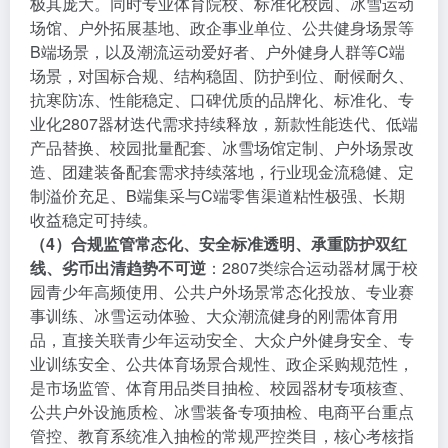
极其庞大。同时专业体育院校、标准化校园、冰雪运动
场馆、户外拓展基地、政企事业单位、公共健身场景等
B端场景，以及潮流运动爱好者、户外健身人群等C端
场景，对国标合规、结构稳固、防护到位、耐候耐久、
抗寒防冻、性能稳定、口碑优质的品牌化、标准化、专
业化2807器材迭代需求持续释放，新款性能迭代、低端
产品替换、校园批量配套、冰雪场馆定制、户外场景改
造、团建装备配套需求持续落地，行业现金流稳健、定
制溢价充足、B端集采与C端零售渠道粘性极强、长期
收益稳定可持续。
（4）合规监管常态化、安全标准透明、承重防护双红
线、劣币出清趋势不可逆
：2807类综合运动器材属于校
园青少年高频使用、公共户外场景常态化投放、专业赛
事训练、冰雪运动体验、大众潮流健身的刚需体育用
品，直接关联青少年运动安全、大众户外健身安全、专
业训练安全、公共体育场景合规性、政企采购规范性，
是市场监管、体育用品类目抽检、校园器材专项核查、
公共户外设施质检、冰雪装备专项抽检、电商平台重点
管控、教育系统准入抽检的常规严控类目，核心考核指