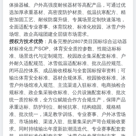
体操器械、户外高强度耐候器材等高配产品，可通过优
选加厚承重基材、高密度防护材质、低温抗寒配方、精
密加固工艺、耐候防腐升级、专属场景定制快速落地，
全面适配专业赛事、体育院校、标准化校园、冰雪户外
场馆、政企高端团建全层级市场需求。
授权方技术优势
：具备完整的2807类目国标综合运动器
材标准化生产SOP、体育安全质控参数、性能达标标
准、场景迭代与定制规范、校园政企集采配套标准、户
外耐久适配规范、冰雪低温适配标准、批次品控规范、
闭环品控体系、成品验收模板与全套国标报审资料；可
输出体育安全标准、器材合规体系、校园验收标准、冰
雪户外场馆准入规范、主流渠道入驻标准、电商抽检合
规标准、政企集采验收标准、公共设施配套标准、批次
统一质控标准，全方位赋能合作方合规生产，保障产品
承重达标、防护到位、耐候抗寒、结构稳固、规格精
准、批次统一，满足教学训练、专业赛事、户外冰雪场
景、市场抽检、渠道入驻、批量集采的严苛合规验收要
求。同时持续输出年度新款潮流迭代、专业赛事配套套
装、校园标准化配套方案、冰雪户外专属定制方案、政