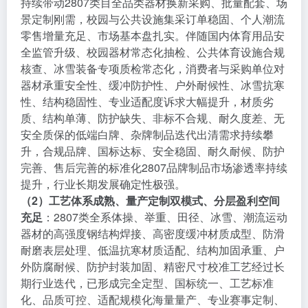
持续带动2807类目全品类器材换新采购、批量配套、场
景定制刚需，校园与公共设施集采订单稳固、个人潮流
零售增量充足、市场基本盘扎实。伴随国内体育用品安
全监管升级、校园器材常态化抽检、公共体育设施合规
核查、冰雪装备专项质检常态化，消费者与采购单位对
器材承重安全性、缓冲防护性、户外耐候性、冰雪抗寒
性、结构稳固性、专业适配度诉求大幅提升，材质劣
质、结构单薄、防护缺失、非标不合规、耐久度差、无
安全质保的低端白牌、杂牌制品迭代出清需求持续攀
升，合规品牌、国标达标、安全稳固、耐久耐候、防护
完善、售后完善的标准化2807品牌制品市场渗透率持续
提升，行业长期发展确定性极强。
（2）工艺体系成熟、量产定制双模式、分层盈利空间
充足
：2807类全系体操、举重、田径、冰雪、潮流运动
器材的高强度钢结构焊接、高密度缓冲材质成型、防滑
耐磨表层处理、低温抗寒材质适配、结构加固承重、户
外防腐耐候、防护封装加固、精密尺寸校准工艺经过长
期行业迭代，已形成完全定型、国标统一、工艺标准
化、品质可控、适配规模化海量量产、专业赛事定制、