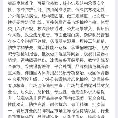
标高度标准化、可量化核验，核心涉及结构承重安全
性、缓冲防护性能、防滑耐磨系数、低温抗寒稳定性、
户外耐候防腐性、结构稳固度、做工规整度、批次统一
性等硬性监管红线，直接关联产品市场抽检合格、体育
类目入驻合规、校园验收通过、公共场景准入、售后赔
付风险、政企集采追责。市面低端白牌、杂牌制品普遍
存在安全指标不达标、劣质基材混用、焊接工艺粗糙、
防护结构缺失、抗寒性能不达标、承重偏差超标、无权
威专项检测报告、批次做工混乱等问题，极易引发器材
坍塌、运动磕碰摔伤、冰雪装备开裂受损、教学训练安
全事故、采购退货差评、平台处罚、品牌舆情危机等多
重风险。伴随国内体育用品品质专项整治、校园体育器
材合规管控升级、户外公共设施常态化抽检、冰雪装备
专项核查、市场监管随机抽查，市场与采购端对器材安
全性、耐久度、防护性、专业性、合规性诉求大幅提
升，低端劣质非标产品生存空间持续压缩，安全合规、
性能稳定、防护完善、耐候抗寒、做工精细、批次统
一、资质齐全的品牌制品市场主导地位持续巩固，行业
良币驱逐劣币、品牌标准化、材质优质化、性能专业