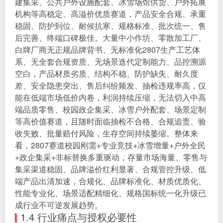
建集采、公共户外设施配套、冰雪场馆供货、户外拓展
机构等高稳定、高溢价优质赛道，产品安全合规、承重
稳固、防护到位、耐候抗寒、规格标准、批次统一、售
后完善、终端口碑极佳。大量中小作坊、零散加工厂、
白牌厂商无正规品牌背书、无标准化2807生产工艺体
系、无全套合规资质、无场景迭代定制能力、品控溯源
空白，产品材质劣质、结构不稳、防护缺失、耐久度
差、安全隐患突出、售后纠纷频发、抽检违规率高，仅
能在低端市场低价内卷，利润持续压缩，无法切入中高
端品质零售、校园政企集采、冰雪户外配套、场景定制
等高价值赛道，且随时面临抽检不合格、合规追责、验
收失败、批量赔付风险，生存空间持续萎缩。整体来
看，2807赛道校园刚需+专业竞技+冰雪增量+户外全民
+政企集采+非标替换多重驱动，存量市场海量、零售与
集采渠道稳固、品牌溢价红利显著、合规管控升级、低
端产品出清加速，合规化、品牌标准化、材质优质化、
性能专业化、场景适配精细化、规格国标统一化升级已
成行业不可逆发展趋势。
1.4 行业痛点与授权必要性