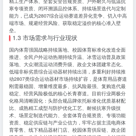
精工生产体系、全套安全合规资质、户外耐久与低温抗
寒专项资质、闭环溯源品控体系、持续场景迭代与定制
能力，已成为2807综合运动赛道差异化竞争、切入中高
端市场、规避经营风险、获取稳定溢价的核心准入壁
垒。
1.3 市场需求与行业现状
国内体育强国战略持续落地、校园体育标准化改造全面
推进、全民户外运动热潮持续升温、冰雪运动普及政策
落地、大众潮流运动消费升级、政企文体团建常态化、
低端非标劣质综合运动器材持续出清，多重利好持续推
动2807类综合运动器材市场持续扩容，是体育用品赛道
刚需最稳固、增量维度最多、抗风险最强、复购迭代最
稳定、经营风险极低的核心长青赛道。目前行业两极分
化格局清晰固化：头部合规品牌依托标准化优质基材配
比、成熟精工成型与防护优化工艺、耐候抗寒升级技
术、场景定制迭代能力、全套体育合规资质、专项功能
资质、稳定供应链与产业公信力，牢牢占据主流电商体
育零售、线下精品器材门店、校园体育供应链、政企团