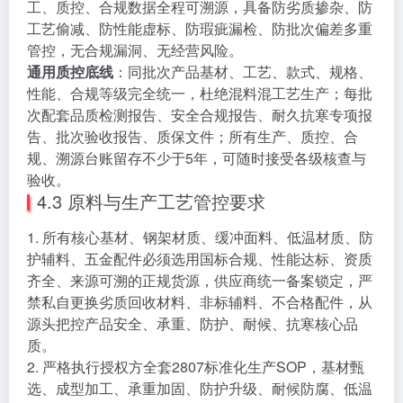
工、质控、合规数据全程可溯源，具备防劣质掺杂、防
工艺偷减、防性能虚标、防瑕疵漏检、防批次偏差多重
管控，无合规漏洞、无经营风险。
通用质控底线
：同批次产品基材、工艺、款式、规格、
性能、合规等级完全统一，杜绝混料混工艺生产；每批
次配套品质检测报告、安全合规报告、耐久抗寒专项报
告、批次验收报告、质保文件；所有生产、质控、合
规、溯源台账留存不少于5年，可随时接受各级核查与
验收。
4.3 原料与生产工艺管控要求
1. 所有核心基材、钢架材质、缓冲面料、低温材质、防
护辅料、五金配件必须选用国标合规、性能达标、资质
齐全、来源可溯的正规货源，供应商统一备案锁定，严
禁私自更换劣质回收材料、非标辅料、不合格配件，从
源头把控产品安全、承重、防护、耐候、抗寒核心品
质。
2. 严格执行授权方全套2807标准化生产SOP，基材甄
选、成型加工、承重加固、防护升级、耐候防腐、低温