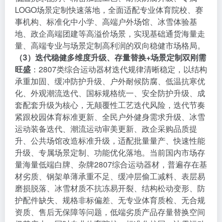
LOGO场景定制快速落地，全面适配专业体育院校、赛
事机构、标准化中小学、高端户外场馆、冰雪体验基
地、政企高端团建等高溢价场景，实现基础通货海量走
量、高端专业与场景定制高利润的双向稳健市场格局。
（3）迭代稳健多维度升级、存量替换+场景定制双刚需
旺盛
：2807类综合运动器材迭代规律清晰稳定，以结构
承重加固、缓冲防护升级、户外耐候防腐、低温抗寒优
化、外观潮流迭代、国标规格统一、安全防护升级、成
套配套升级为核心，无颠覆性工艺迭代风险，迭代节奏
紧跟校园体育标准更新、全民户外健身需求升级、冰雪
运动装备迭代、潮流运动审美更新、政企采购品质提
升、公共场馆改造标准升级，适配批量量产、快速性能
升级、专属场景定制、功能优化落地。当前国内市场存
量海量低端白牌、杂牌2807综合运动器材，普遍存在基
材劣质、钢架单薄承重不足、缓冲层偷工减料、表层易
磨损脱落、冰雪材质不抗冻易开裂、结构松动变形、防
护配件缺失、规格非标偏差、无专业体育质检、无合规
资质、售后无保障等问题，低端劣质产品存量替换空间