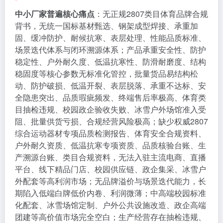
中小厂家普遍核心痛点
：无正规2807类目体育品牌合规
背书，无统一国标基材甄选、钢架成型焊接、承重加
固、缓冲防护、耐候抗寒、表层处理、性能品质标准、
场景迭代体系与闭环溯源体系；产品承重安全性、防护
稳定性、户外耐久度、低温抗寒性、防滑耐磨度、结构
稳固度等核心参数无标准化管控，批量货品易结构松
动、防护破损、低温开裂、表层脱落、承重不达标、安
全隐患突出、品质瑕疵频发、终端售后率极高、体育类
目抽检违规、校园政企验收失败、冰雪户外场馆准入受
阻、批量供货亏损、合规经营风险极高；缺少权威2807
综合运动器材专项品质检测报告、体育安全合规资料、
户外耐久资质、低温抗寒专项资质、品质核验台账、生
产溯源台账、类目合规资料，无法入驻主流电商、直播
平台、线下精品门店、校园供应链、政企集采、冰雪户
外配套等高利润市场；无品牌溢价与场景迭代能力，长
期陷入低端白牌低价内卷、利润微薄；中高端校园标准
化配套、冰雪场馆定制、户外公共设施改造、政企高端
团建等高价值市场完全空白；生产经营存在抽检违规、