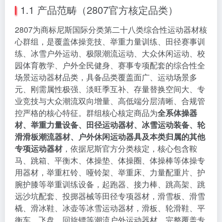
1.1 产品范畴（2807官方核定品类）
2807为商标尼斯国际分类第二十八类综合性运动器材核
心群组，是覆盖体操竞技、举重力量训练、田径赛事训
练、冰雪户外运动、极限潮流运动、大众休闲运动、校
园体育教学、户外全民健身、赛事专项配套的综合性全
场景运动器材品类，具备品类覆盖面广、运动场景多
元、刚需属性极强、淡旺季互补、存量替换空间大、专
业竞技与大众潮流双向增量、高低端分层清晰、合规管
控严格的核心特征。群组核心核定商品为
全系体操器
材、举重力量设备、田径运动器材、冰雪运动装备、轮
滑滑板潮流器材、户外休闲运动器具及本类归属的其他
专项运动器材
，依据尼斯官方分类核定，核心包含鞍
马、跳箱、平衡木、体操垫、体操圈、体操棒等体操专
用器材，举重杠铃、哑铃架、举重床、力量配重片、护
腕护膝等举重训练设备，起跑器、接力棒、跳高架、跳
远沙坑配套、投掷器械等田径专项器材，滑雪板、滑雪
橇、滑冰鞋、冰壶等冰雪运动器材，滑板、轮滑鞋、平
衡车、飞盘、回旋镖等潮流户外运动器材，完整覆盖专