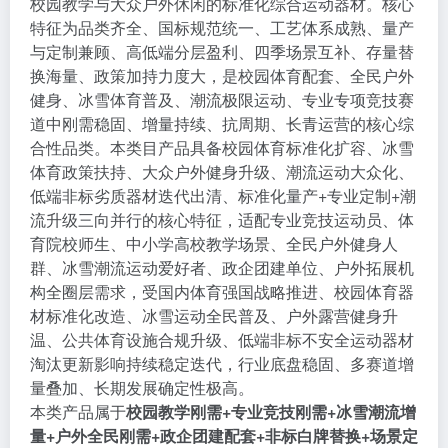
校园教学与大众户外休闲的标准化综合运动器材。核心
特征为品类齐全、国标规范统一、工艺体系成熟、量产
与定制兼顾、高低端分层盈利、四季场景互补、存量替
换海量、政策加持力度大，是校园体育配套、全民户外
健身、冰雪体育普及、潮流极限运动、专业专项竞技赛
道中刚需稳固、增量持续、抗周期、长青运营的核心综
合性品类。本类目产品具备校园体育标准化扩容、冰雪
体育政策扶持、大众户外健身升级、潮流运动大众化、
低端非标劣质器材迭代出清、标准化量产+专业定制+潮
流升级三向并行的核心特征，适配专业竞技运动员、体
育院校师生、中小学高校教学场景、全民户外健身人
群、冰雪潮流运动爱好者、政企团建单位、户外拓展机
构全圈层需求，受国内体育强国战略推进、校园体育器
材标准化改造、冰雪运动全民普及、户外露营健身升
温、公共体育设施合规升级、低端非标不安全运动器材
淘汰更新影响持续稳定迭代，行业底盘稳固、多赛道增
量叠加、长期发展确定性极高。
本类产品属于
校园教学刚需+专业竞技刚需+冰雪潮流增
量+户外全民刚需+政企团建配套+非标白牌替换+场景定