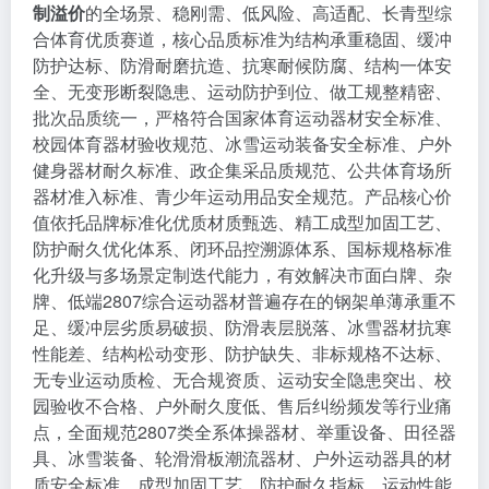
制溢价
的全场景、稳刚需、低风险、高适配、长青型综
合体育优质赛道，核心品质标准为结构承重稳固、缓冲
防护达标、防滑耐磨抗造、抗寒耐候防腐、结构一体安
全、无变形断裂隐患、运动防护到位、做工规整精密、
批次品质统一，严格符合国家体育运动器材安全标准、
校园体育器材验收规范、冰雪运动装备安全标准、户外
健身器材耐久标准、政企集采品质规范、公共体育场所
器材准入标准、青少年运动用品安全规范。产品核心价
值依托品牌标准化优质材质甄选、精工成型加固工艺、
防护耐久优化体系、闭环品控溯源体系、国标规格标准
化升级与多场景定制迭代能力，有效解决市面白牌、杂
牌、低端2807综合运动器材普遍存在的钢架单薄承重不
足、缓冲层劣质易破损、防滑表层脱落、冰雪器材抗寒
性能差、结构松动变形、防护缺失、非标规格不达标、
无专业运动质检、无合规资质、运动安全隐患突出、校
园验收不合格、户外耐久度低、售后纠纷频发等行业痛
点，全面规范2807类全系体操器材、举重设备、田径器
具、冰雪装备、轮滑滑板潮流器材、户外运动器具的材
质安全标准、成型加固工艺、防护耐久指标、运动性能