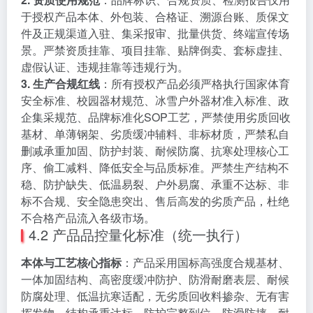
于授权产品本体、外包装、合格证、溯源台账、质保文
件及正规渠道入驻、集采报审、批量供货、终端宣传场
景。严禁资质挂靠、项目挂靠、贴牌倒卖、套标虚挂、
虚假认证、违规挂靠等违规行为。
3. 生产合规红线
：所有授权产品必须严格执行国家体育
安全标准、校园器材规范、冰雪户外器材准入标准、政
企集采规范、品牌标准化SOP工艺，严禁使用劣质回收
基材、单薄钢架、劣质缓冲辅料、非标材质，严禁私自
删减承重加固、防护封装、耐候防腐、抗寒处理核心工
序、偷工减料、降低安全与品质标准。严禁生产结构不
稳、防护缺失、低温易裂、户外易腐、承重不达标、非
标不合规、安全隐患突出、售后高发的劣质产品，杜绝
不合格产品流入各级市场。
4.2 产品品控量化标准（统一执行）
本体与工艺核心指标
：产品采用国标高强度合规基材、
一体加固结构、高密度缓冲防护、防滑耐磨表层、耐候
防腐处理、低温抗寒适配，无劣质回收料掺杂、无有害
挥发物、结构承重达标、防护完整到位、防滑防摔、耐