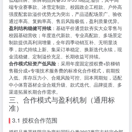
端专业赛事款、冰雪定制款、校园政企工程款、户外高
强度配套款溢价优势尤为突出，产品适配场景广、验收
通过率高、复购率高、售后风险极低，盈利质量优异。
盈利结构稳健可持续
：基础平价通货款夯实大众零售与
校园基础营收；年度迭代新款、专业高配款、多场景定
制款提供高利润增量，全年四季动销互补、无明显淡
季，款式持续上新、集采订单稳定、换新迭代永续，现
金流稳健、定制溢价充足、长期收益可持续。
合作模式轻资产低风险
：采用年度固定授权费+阶梯销
售额分成+专项技术服务费的标准化合作模式，前期投
入低、库存压力小、合规风险可控、回本周期短，适配
中小体育器材企业合规升级、款式迭代、品牌提质、多
渠道拓展长期合作需求。
三、合作模式与盈利机制（通用标
准）
3.1 授权合作范围
授权品类严格限定为商标国际分类2807类官方核定全部