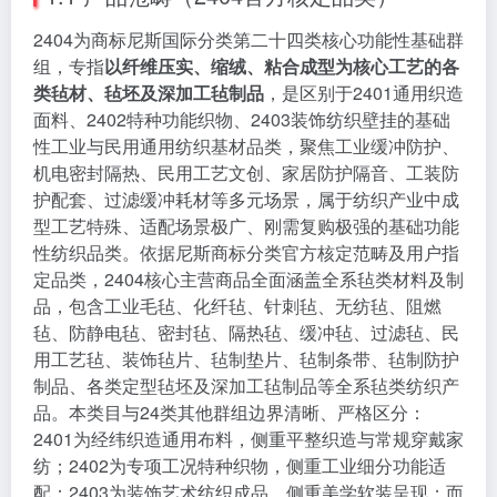
2404为商标尼斯国际分类第二十四类核心功能性基础群
组，专指
以纤维压实、缩绒、粘合成型为核心工艺的各
类毡材、毡坯及深加工毡制品
，是区别于2401通用织造
面料、2402特种功能织物、2403装饰纺织壁挂的基础
性工业与民用通用纺织基材品类，聚焦工业缓冲防护、
机电密封隔热、民用工艺文创、家居防护隔音、工装防
护配套、过滤缓冲耗材等多元场景，属于纺织产业中成
型工艺特殊、适配场景极广、刚需复购极强的基础功能
性纺织品类。依据尼斯商标分类官方核定范畴及用户指
定品类，2404核心主营商品全面涵盖全系毡类材料及制
品，包含工业毛毡、化纤毡、针刺毡、无纺毡、阻燃
毡、防静电毡、密封毡、隔热毡、缓冲毡、过滤毡、民
用工艺毡、装饰毡片、毡制垫片、毡制条带、毡制防护
制品、各类定型毡坯及深加工毡制品等全系毡类纺织产
品。本类目与24类其他群组边界清晰、严格区分：
2401为经纬织造通用布料，侧重平整织造与常规穿戴家
纺；2402为专项工况特种织物，侧重工业细分功能适
配；2403为装饰艺术纺织成品，侧重美学软装呈现；而