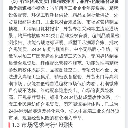
（5）行业合规资质门槛持续抬升，品牌+毡制品合规资
质为渠道核心壁垒
：当前所有工业企业年度集采、精密
设备配套、环保工程耗材供货、精品文创批量供货、外
贸基础纺织出口、工业耗材合规备案、市场监管毡制品
抽检、工程项目耗材报审、外贸专项采购等主流流通场
景，均严格核验2404类目品牌授权资质、毡制品质量检
测报告、功能合规达标证明、成型工艺溯源台账、批次
合规资质、2404专项合规资料。中小无品牌小作坊、零
散毡材加工厂因无标准化成型工艺体系、无国标毡制品
质量合规资质、纤维配比管控不规范、功能改性与精密
参数调校体系缺失、品控溯源空白、专项资质不全，无
法进入高端工业集采、精密设备配套、外贸出口等高利
润市场，仅能在低端普通毡材市场低价内卷，利润微薄
且合规不达标、终端配套隐患突出、市场追责风险极
高。正规品牌背书、标准化2404毡材成型改性体系、全
套工业民用纺织合规资质、闭环溯源品控体系，已成为
2404毡制品赛道差异化竞争、切入中高端工业文创外贸
市场、规避经营风险的核心准入壁垒。
1.3 市场需求与行业现状