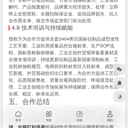
解约、产品报废赔付、品牌重大经济损失。处理：立即
终止全部授权、全额扣除保证金、追偿品牌损失、拉入
合作黑名单、移交市场监管部门依法处理。
4.8 技术培训与持续赋能
授权方为合作方提供全套2404类目国标毡制品成型改性
工艺手册、工业民用质量品控合规标准、生产SOP流
程、国标质检验收模板、工业文创外贸报审备案素材及
合规专项培训；持续更新毡制品最新国家强制标准、工
业耗材抽检规范、电商纺织耗材类目入驻标准、成型工
艺新规、外贸基础纺织出口要求，为合作方提供工艺优
化、品质瑕疵整改、质量合规风险防控、终端退货处
理、工业文创细分市场拓展等持续赋能，保障合作长期
合规、稳定、标准化运营。
五、合作总结
2404类（毡及毡制品）属于
工业民用双刚需、耗材属性
突出、复购粘性极强、非标替换空间广阔、抗周期能力
首页
导航
投稿
我的
强、合规红利显著
的基础性优质纺织品牌授权细分赛