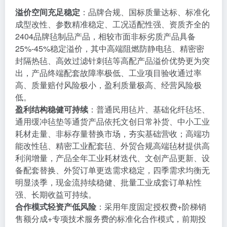
溢价空间充足稳定
：品牌合规、国标质量达标、标准化
成型改性、参数精准稳定、工况适配性强、资质齐全的
2404品牌毡制品产品，相较市面非标劣质产品具备
25%-45%稳定溢价，其中高端阻燃防静电毡、精密密
封隔热毡、高效过滤针刺毡等高配产品溢价优势更为突
出，产品终端配套故障率极低、工业项目验收通过率
高、质量赔付风险极小，盈利质量极高、经营风险极
低。
盈利结构稳健可持续
：普通民用毡片、基础化纤毡坯、
通用缓冲毡垫等通货产品依托文创日常补货、中小工业
耗材走量、非标存量替换市场，夯实基础营收；高端功
能改性毡、精密工业配套毡、外贸合规高端毡材提供高
利润增量，产品全年工业耗材迭代、文创产品更新、设
备配套替换、外贸订单更迭需求稳定，四季需求均衡无
明显淡季，现金流持续稳健、批量工业成套订单粘性
强、长期收益可持续。
合作模式轻资产低风险
：采用年度固定授权费+阶梯销
售额分成+专项技术服务费的标准化合作模式，前期投