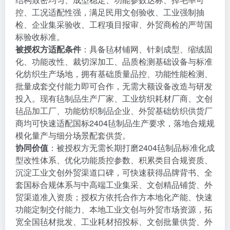
控、工况适配性强，满足民用文创验收、工业强制抽
检、企业集采验收、工程项目报审、外贸商检的严苛国
标验收标准。
被授权方适配条件
：具备毡材铺网、针刺成型、缩绒固
化、功能改性、裁切深加工、品质检测基础设备与标准
化纺织生产场地，拥有基础质量品控、功能性能检测、
批量成套交付能力即可合作，无需大额设备改造与研发
投入。现有毡制品生产厂家、工业纺织耗材厂商、文创
毡品加工厂、功能纺织制品企业、外贸基础纺织供货厂
商均可快速适配国标2404毡制品生产要求，落地合规规
模化量产与细分场景配套供货。
协同价值
：被授权方无需长期打磨2404毡制品标准化成
型改性体系、优化功能质控参数、积累类目合规资质、
沉淀工业文创外贸渠道口碑，可快速获得品牌背书、全
套国标合规体系与中高端工业集采、文创精品铺货、外
贸渠道准入资质；授权方依托合作方本地化产能、快速
功能定制交付能力、本地工业文创与外贸市场资源，拓
宽全国毡材批发、工业耗材招投标、文创批量供货、外