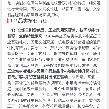
足、功能改性高端毡制品需求活跃的核心特征，细分赛
道存量稳固、高端功能改性毡、精密工业密封毡、文创
精品毡制品增量市场持续扩容。
1.2 品类核心特征
（1）全场景刚需稳固、工业民用双覆盖、抗周期能力
极强、复购粘性极高
：2404类全系各类毡及毡制品是工
业基础耗材、民用文创家居、机电设备配套领域的通用
性刚需产品，贯穿工业生产防护、设备运维配套、家居
隔音防护、文创工艺加工、服装鞋帽辅料、环保过滤除
尘全产业链基础环节，兼具工业耗材刚需、民用家居刚
需、文创工艺刚需、设备配套刚需多重核心属性，属于
工业耗材标准化+民用产品精品化+功能改性升级+进口
替代扩容+外贸基础耗材出海
五驱动、弱周期、高复
购、高稳定的优质基础纺织赛道。市场需求全年持续稳
定，无明显淡旺季波动，工业企业年度集采、设备厂商
长期配套、文创工厂批量采购、家居软装迭代更新、外
贸基础耗材订单持续落地，终端工业制造企业、文创加
工厂、设备配套商、外贸公司批量采购、长期备货、定