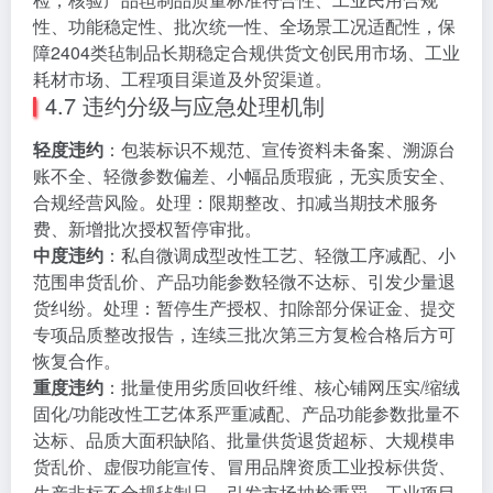
性、功能稳定性、批次统一性、全场景工况适配性，保
障2404类毡制品长期稳定合规供货文创民用市场、工业
耗材市场、工程项目渠道及外贸渠道。
4.7 违约分级与应急处理机制
轻度违约
：包装标识不规范、宣传资料未备案、溯源台
账不全、轻微参数偏差、小幅品质瑕疵，无实质安全、
合规经营风险。处理：限期整改、扣减当期技术服务
费、新增批次授权暂停审批。
中度违约
：私自微调成型改性工艺、轻微工序减配、小
范围串货乱价、产品功能参数轻微不达标、引发少量退
货纠纷。处理：暂停生产授权、扣除部分保证金、提交
专项品质整改报告，连续三批次第三方复检合格后方可
恢复合作。
重度违约
：批量使用劣质回收纤维、核心铺网压实/缩绒
固化/功能改性工艺体系严重减配、产品功能参数批量不
达标、品质大面积缺陷、批量供货退货超标、大规模串
货乱价、虚假功能宣传、冒用品牌资质工业投标供货、
生产非标不合规毡制品、引发市场抽检重罚、工业项目