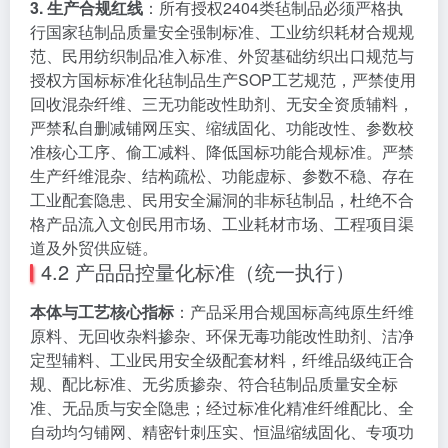
3. 生产合规红线
：所有授权2404类毡制品必须严格执
行国家毡制品质量安全强制标准、工业纺织耗材合规规
范、民用纺织制品准入标准、外贸基础纺织出口规范与
授权方国标标准化毡制品生产SOP工艺规范，严禁使用
回收混杂纤维、三无功能改性助剂、无安全资质辅料，
严禁私自删减铺网压实、缩绒固化、功能改性、参数校
准核心工序、偷工减料、降低国标功能合规标准。严禁
生产纤维混杂、结构疏松、功能虚标、参数不稳、存在
工业配套隐患、民用安全漏洞的非标毡制品，杜绝不合
格产品流入文创民用市场、工业耗材市场、工程项目渠
道及外贸供应链。
4.2 产品品控量化标准（统一执行）
本体与工艺核心指标
：产品采用合规国标高纯原生纤维
原料、无回收杂料掺杂、环保无毒功能改性助剂、洁净
定型辅料、工业民用安全级配套材料，纤维品级纯正合
规、配比标准、无劣质掺杂、符合毡制品质量安全标
准、无品质与安全隐患；经过标准化精准纤维配比、全
自动均匀铺网、精密针刺压实、恒温缩绒固化、专项功