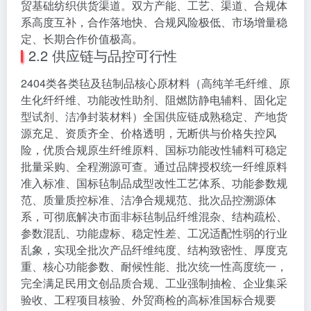
贸基础纺织供货渠道。双方产能、工艺、渠道、合规体
系高度互补，合作落地快、合规风险极低、市场增量稳
定、长期合作价值极高。
2.2 供应链与品控可行性
2404类各类毡及毡制品核心原材料（高纯羊毛纤维、原
生化纤纤维、功能改性助剂、阻燃防静电辅料、固化定
型试剂、洁净封装材料）全国供应链成熟稳定、产地货
源充足、资质齐全、价格透明，无断供与价格失控风
险，优质合规原生纤维原料、国标功能改性辅料可稳定
批量采购、全程溯源可查。通过品牌授权统一纤维原料
准入标准、国标毡制品成型改性工艺体系、功能参数规
范、质量质控标准、洁净合规规范、批次品控溯源体
系，可彻底解决市面非标毡制品纤维混杂、结构疏松、
参数混乱、功能虚标、稳定性差、工况适配性弱的行业
乱象，实现全批次产品纤维纯度、结构致密性、厚度克
重、核心功能参数、耐候性能、批次统一性高度统一，
完全满足民用文创品质合规、工业强制抽检、企业集采
验收、工程项目核验、外贸商检的高标准国标合规要