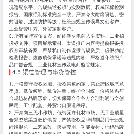
况适配水平、合规描述必须与实测数据、权威国标检测
报告、国家强制标准完全一致。严禁夸大耐磨隔热、密
封阻燃、过滤防护等级，杜绝违规宣传误导文创客户、
工业配套甲方、外贸定制客户。
3. 所有品牌宣传文案、纺织耗材电商入驻资料、工业招
投标文件、项目展示素材、渠道推广内容需提前报备授
权方审核备案，严禁私自制作虚假合规资质、虚假功能
检测报告、虚假质保承诺等违规内容，严格遵守纺织产
品广告合规、工业耗材宣传及电商监管规定。
4.5 渠道管理与串货管控
1. 严格遵守授权区域、授权渠道约定，禁止跨区域恶意
串货、低价倾销、乱价冲量，维护全国统一价格体系与
合规毡材品牌形象，切实保障合作各方合理利润与文创
民用、工业配套、外贸出口渠道秩序。
2. 严禁向三无小作坊、低端无序耗材市场、无工业质量
合规资质渠道低价供货，严禁授权品牌毡制品用于违规
纤维混兑、工艺篡改、跨类套用、功能虚标，杜绝品牌
滥用引发的终端配套故障、项目验收漏洞、质量赔付风