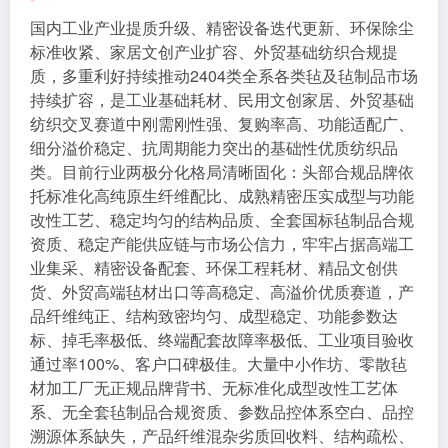
国内工业产业提质升级、精密设备迭代更新、环保除尘
标准收紧、家居文创产业扩容、外贸基础纺织合规提
质，多重利好持续推动2404类全系各类毡及毡制品市场
持续扩容，是工业基础耗材、民用文创家居、外贸基础
纺织交叉赛道中刚需刚性强、复购率高、功能适配广、
细分溢价稳定、抗周期能力突出的基础性优质纺织品
类。目前行业两极分化格局清晰固化：头部合规品牌依
托标准化高纯原生纤维配比、成熟精密压实成型与功能
改性工艺、稳定均匀的结构品质、全套国标毡制品合规
资质、稳定产能供应链与市场公信力，牢牢占据高端工
业集采、精密设备配套、环保工程耗材、精品文创供
货、外贸高端毡材出口等高稳定、高溢价优质赛道，产
品纤维纯正、结构致密均匀、成型稳定、功能参数达
标、掉毛率极低、终端配套故障率极低、工业项目验收
通过率100%、客户口碑极佳。大量中小作坊、零散毡
材加工厂无正规品牌背书、无标准化成型改性工艺体
系、无全套毡制品合规资质、参数品控体系空白、品控
溯源体系缺失，产品纤维混杂劣质回收料、结构疏松、