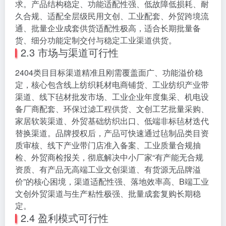
求。产品结构稳定、功能适配性强、低故障低损耗、耐
久合规、适配全层级民用文创、工业配套、外贸跨境流
通、批量企业成套供货适配性极高，适合长期批量备
货、细分功能定制交付与稳定工业渠道供货。
2.3 市场与渠道可行性
2404类目目标渠道精准且刚需覆盖面广、功能溢价稳
定，核心包含线上纺织耗材电商铺货、工业纺织产业带
渠道、线下毡材批发市场、工业企业年度集采、机电设
备厂商配套、环保过滤工程供货、文创工艺批量采购、
家居软装渠道、外贸基础纺织出口、低端非标毡材迭代
替换渠道。品牌授权后，产品可快速通过毡制品类目资
质审核、线下产业带门店准入备案、工业质量合规抽
检、外贸商检报关，彻底解决中小厂家“有产能无合规
资质、有产品无高端工业文创渠道、有货源无品牌溢
价”的核心困境，渠道适配性强、落地效率高、B端工业
文创外贸渠道与生产粘性极强、批量成套复购长期稳
定。
2.4 盈利模式可行性