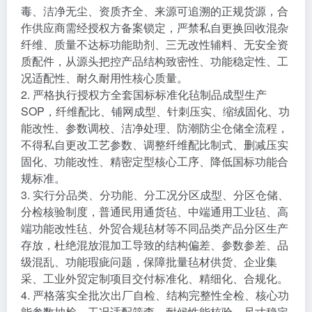
毒、洁净无尘、资质齐全、来源可追溯的正规货源，合
作供应商需经授权方备案锁定，严禁私自更换回收混杂
纤维、质量不达标功能助剂、三无改性辅料、无安全资
质配件，从源头把控产品结构致密性、功能稳定性、工
况适配性、耐久耐用性核心质量。
2. 严格执行授权方全套国标标准化毡制品成型生产
SOP，纤维配比、铺网成型、针刺压实、缩绒固化、功
能改性、参数调校、洁净处理、防潮防尘仓储全流程，
不得私自更改工艺参数、调整纤维配比制式、删减压实
固化、功能改性、精密定型核心工序、降低国标功能合
规标准。
3. 实行分品类、分功能、分工况分区成型、分区仓储、
分检核验制度，普通民用通货毡、中端通用工业毡、高
端功能改性毡、外贸合规毡材等不同品类产品分区生产
存放，杜绝混放混加工导致的结构偏差、参数参差、品
级混乱、功能瑕疵问题，保障批量毡材供货、企业集
采、工业外贸定制项目交付标准化、精细化、合规化。
4. 严格落实全批次出厂自检、结构完整性全检、核心功
能参数抽检、工况适配筛查、耐候性能核验、尺寸稳定