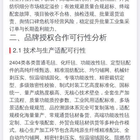
纺织细分市场稳定溢价；有效规避质量合规超标、终端
配套故障、项目验收不合格、抽检违规、批量退货追
责、舆情口碑危机等经营风险，稳定提升批量工业集采
订单与长期盈利能力。
二、品牌授权合作可行性分析
2.1 技术与生产适配可行性
2404类各类普通毛毡、化纤毡、功能改性毡、定型毡配
件的高纯纤维甄选、精准混纺配比、均匀铺网、机械针
刺压实、恒温缩绒固化、专项功能改性、精密裁切定
型、多级致密性校验、制式封装工艺高度标准化、国标
统一、量产成熟度极高、无核心技术壁垒，全套生产加
工流程、质量功能质控参数、工业民用适配标准、多场
景适配合规规范、品控溯源体系完全可复制落地，适配
规模化海量量产、常规通货毡材备货、高端功能改性毡
定制、工业专项配套、外贸合规毡材供货等多种合作模
式。核心生产加工环节包含高纯原生纤维精准配比、全
自动均匀铺网、精密针刺压实、恒温缩绒固化、阻燃/防