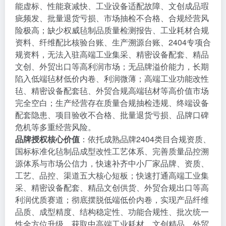
能虚标、性能衰减快、工业设备适配故障、文创成品瑕
疵频发、批量退货亏损、市场抽检不合格、合规经营风
险极高；缺少权威毡制品质量检测报告、工业耗材合规
资料、纤维配比核验台账、生产溯源台账、2404专项合
规资料，无法入驻高端工业集采、精密设备配套、精品
文创、外贸出口等高利润市场；无品牌溢价能力，长期
陷入低端毡材低价内卷、利润微薄；高端工业功能改性
毡、精密设备配套毡、外贸合规高端毡材等高价值市场
完全空白；生产经营存在质量合规抽检违规、终端设备
配套隐患、项目验收不合格、批量退货亏损、品牌口碑
危机等多重经营风险。
品牌授权核心价值
：依托成熟品牌2404类目合规资质、
国标标准化毡制品成型改性工艺体系、完善质量品控溯
源体系与市场公信力，快速补齐中小厂家品牌、资质、
工艺、品控、渠道五大核心短板；快速打通高端工业集
采、精密设备配套、精品文创供货、外贸合规出口等高
利润优质赛道；彻底摆脱低端低价内卷，实现产品纤维
品质、成型精度、结构稳定性、功能合规性、批次统一
性全方位升级，获取中高端工业耗材、文创精品、外贸