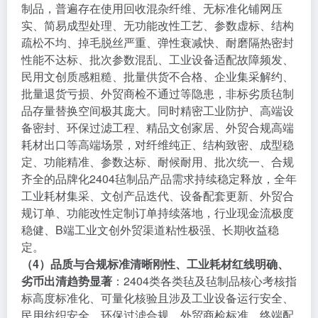
制品，普遍存在使用回收混杂纤维、无标准化铺网压
实、简易成型处理、无功能改性工艺、参数虚标、结构
疏松不均、掉毛脱丝严重、弹性衰减快、耐磨隔热密封
性能不达标、批次参数混乱、工业设备适配故障频发、
民用文创质感粗糙、批量供货不合格、企业集采解约、
批量退货亏损、外贸商检不通过等隐患，非标劣质毡制
品存量替换空间极其庞大。同时精密工业防护、高端设
备密封、环保过滤工程、精品文创家居、外贸合规高端
耗材出口等高端场景，对纤维纯正、结构致密、成型稳
定、功能精准、参数达标、耐候耐用、批次统一、合规
齐全的品牌化2404毡制品产品需求持续稳定释放，全年
工业耗材集采、文创产品迭代、设备配套更新、外贸合
规订单、功能改性定制订单持续落地，行业现金流极度
稳健、B端工业文创外贸渠道粘性极强、长期收益稳
定。
（4）品质与合规标准清晰刚性、工业耗材红线明确、
劣币出清趋势显著
：2404类各类毡及毡制品核心考核指
标高度标准化、可量化核验且涉及工业设备运行安全、
民用纺织安全、环保过滤合规、外贸商检标准、终端配