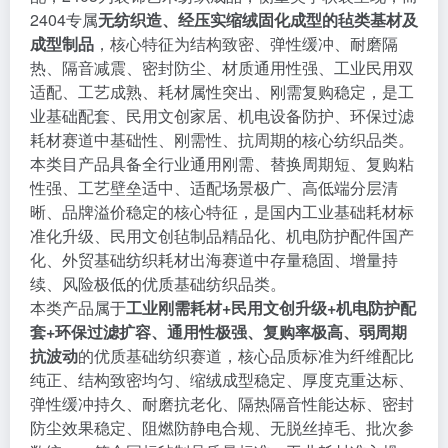
2404专属
无纺织造、经压实缩绒固化成型的毡类基材及
成型制品
，核心特征为结构致密、弹性缓冲、耐磨隔
热、隔音减震、密封防尘、材质通用性强、工业民用双
适配、工艺成熟、耗材属性突出、刚需复购稳定，是工
业基础配套、民用文创家居、机电设备防护、环保过滤
耗材赛道中基础性、刚需性、抗周期的核心纺织品类。
本类目产品具备全行业通用刚需、替换周期短、复购粘
性强、工艺壁垒适中、适配场景极广、高低端分层清
晰、品牌溢价稳定的核心特征，是国内工业基础耗材标
准化升级、民用文创毡制品精品化、机电防护配件国产
化、外贸基础纺织耗材出海赛道中存量稳固、增量持
续、风险极低的优质基础纺织品类。
本类产品属于
工业刚需耗材+民用文创升级+机电防护配
套+环保过滤扩容、通用性极强、复购率极高、弱周期
抗波动
的优质基础纺织赛道，核心品质标准为纤维配比
纯正、结构致密均匀、缩绒成型稳定、厚度克重达标、
弹性缓冲持久、耐磨抗老化、隔热隔音性能达标、密封
防尘效果稳定、阻燃防静电合规、无脱丝掉毛、批次参