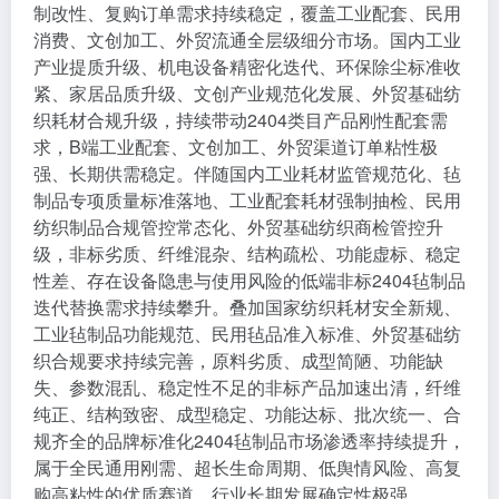
制改性、复购订单需求持续稳定，覆盖工业配套、民用
消费、文创加工、外贸流通全层级细分市场。国内工业
产业提质升级、机电设备精密化迭代、环保除尘标准收
紧、家居品质升级、文创产业规范化发展、外贸基础纺
织耗材合规升级，持续带动2404类目产品刚性配套需
求，B端工业配套、文创加工、外贸渠道订单粘性极
强、长期供需稳定。伴随国内工业耗材监管规范化、毡
制品专项质量标准落地、工业配套耗材强制抽检、民用
纺织制品合规管控常态化、外贸基础纺织商检管控升
级，非标劣质、纤维混杂、结构疏松、功能虚标、稳定
性差、存在设备隐患与使用风险的低端非标2404毡制品
迭代替换需求持续攀升。叠加国家纺织耗材安全新规、
工业毡制品功能规范、民用毡品准入标准、外贸基础纺
织合规要求持续完善，原料劣质、成型简陋、功能缺
失、参数混乱、稳定性不足的非标产品加速出清，纤维
纯正、结构致密、成型稳定、功能达标、批次统一、合
规齐全的品牌标准化2404毡制品市场渗透率持续提升，
属于全民通用刚需、超长生命周期、低舆情风险、高复
购高粘性的优质赛道，行业长期发展确定性极强。