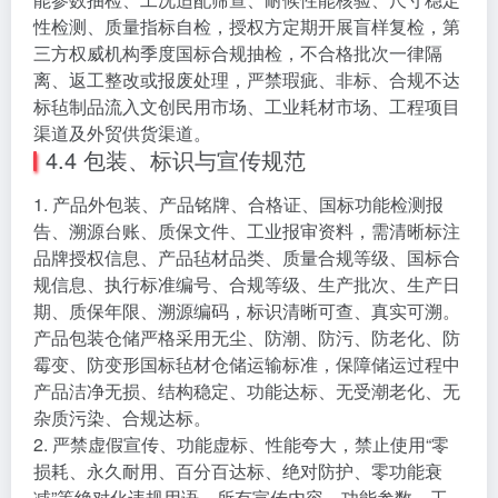
性检测、质量指标自检，授权方定期开展盲样复检，第
三方权威机构季度国标合规抽检，不合格批次一律隔
离、返工整改或报废处理，严禁瑕疵、非标、合规不达
标毡制品流入文创民用市场、工业耗材市场、工程项目
渠道及外贸供货渠道。
4.4 包装、标识与宣传规范
1. 产品外包装、产品铭牌、合格证、国标功能检测报
告、溯源台账、质保文件、工业报审资料，需清晰标注
品牌授权信息、产品毡材品类、质量合规等级、国标合
规信息、执行标准编号、合规等级、生产批次、生产日
期、质保年限、溯源编码，标识清晰可查、真实可溯。
产品包装仓储严格采用无尘、防潮、防污、防老化、防
霉变、防变形国标毡材仓储运输标准，保障储运过程中
产品洁净无损、结构稳定、功能达标、无受潮老化、无
杂质污染、合规达标。
2. 严禁虚假宣传、功能虚标、性能夸大，禁止使用“零
损耗、永久耐用、百分百达标、绝对防护、零功能衰
减”等绝对化违规用语，所有宣传内容、功能参数、工