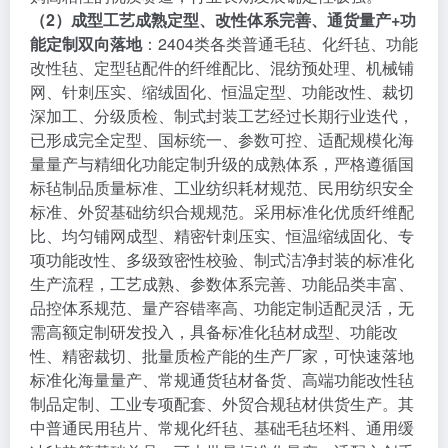
（2）成型工艺成熟定型、改性体系完善、通货量产+功
能定制双向落地
：2404类各类普通毛毡、化纤毡、功能
改性毡、定型毡配件的纤维配比、混纺预处理、机械铺
网、针刺压实、缩绒固化、恒温定型、功能改性、裁切
深加工、分级质检、制式封装工艺经过长期行业迭代，
已形成完全定型、国标统一、参数可控、适配规模化海
量量产与精细化功能定制升级的成熟体系，严格遵循国
标毡制品质量标准、工业纺织耗材规范、民用纺织安全
标准、外贸基础纺织合规规范。采用标准化优质纤维配
比、均匀铺网成型、精密针刺压实、恒温缩绒固化、专
项功能改性、多级致密性校验、制式洁净封装的标准化
生产流程，工艺成熟、参数体系完善、功能品类丰富、
品控体系规范、量产容错率高、功能定制适配灵活，无
需高额定制研发投入，具备标准化毡材成型、功能改
性、精密裁切、批量质检产能的生产厂家，可快速落地
标准化海量量产、常规通货毡材备货、高端功能改性毡
制品定制、工业专项配套、外贸合规毡材供货生产。其
中普通民用毡片、常规化纤毡、基础毛毡坯料、通用缓