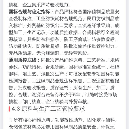
抽检、企业集采严苛验收规范。
国标合规与稳定指标
：产品严格符合国家毡制品质量安
全强制标准、工业纺织耗材合规规范、民用纺织制品准
入标准、外贸基础纺织出口要求，全流程纤维采购、成
型加工、生产记录、功能质控数据、合规指标可全程溯
源核查，具备防杂料掺杂、防工序偷减、防参数虚标、
防功能缺失、防质量超标、防批次偏差多重管控能力，
无品质隐患、无合规漏洞、无经营风险。
通用质控底线
：同批次产品纤维原料、工艺标准、规格
参数、功能指标、合规等级、国标标准完全统一，杜绝
混料、混工艺、混批次生产；每批次配套专项国标功能
检测报告、工业毡制品合规达标报告、工况适配核验报
告、批次验收报告、质保证书；所有生产、加工、质
控、合规、溯源台账留存不少于5年，可随时接受市场
抽检、部门核查、企业核验与外贸审核。
4.3 原料与生产工艺管控要求
1. 所有核心纤维原料、功能改性助剂、固化定型辅料、
仓储包装材料必须选用国标毡制品质量安全、环保无