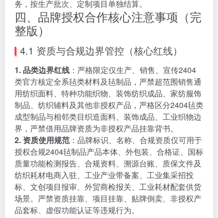
务，按生产批次、定制项目单独结算。
四、品牌授权合作核心注意事项（完
整版）
4.1 资质与合规边界管控（核心红线）
1. 品类边界红线
：严格限定仅生产、销售、宣传2404
类官方核定全系毡类材料及毡制品，严禁超范围销售通
用纺织面料、特种功能织物、装饰纺织成品、家纺服饰
制品、纺织辅料及其他非授权产品，严格区分2404毡类
成型制品与相邻类目织造面料、装饰成品、工业织物边
界，严禁借用品牌资质为非授权产品挂靠背书。
2. 资质使用规范
：品牌标识、名称、合规资质仅可用于
授权合规2404毡制品产品本体、外包装、合格证、国标
质量功能检测报告、合规资料、溯源台账、质保文件及
纺织耗材电商入驻、工业产业带备案、工业集采招投
标、文创项目报审、外贸商检报关、工业耗材配套供货
场景。严禁资质挂靠、项目挂靠、贴牌倒卖、非授权产
品套标、虚假功能认证等违规行为。