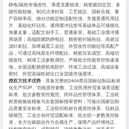
静电/隔热专项改性、厚度克重校准、精密裁切定型、多
级性能校验、制式洁净封装，工艺稳定、国标合规、量
产容错率高、细分功能定制适配性强。常规普通民用毡
片、基础化纤毡坯、通用缓冲毡垫等基础单品可规模化
海量走量，适配文创手工、普通家居、基础工业缓冲通
用场景；高端阻燃防静电毡、精密密封隔热毡、高效过
滤针刺毡、加厚减震工业毡、外贸改性功能毡等高配产
品，可通过高纯原生纤维配比、精密压实成型、高端功
能改性、精准工况参数调控、严格批次性能管控快速落
地，全面适配精密机电防护、环保工业过滤、高端设备
密封、外贸高端耗材出口全层级市场需求。
授权方技术优势
：具备完整的2404类目国标毡制品标准
化生产SOP、功能质控参数、工业民用外贸多场景适配
标准、批次参数管控规范、闭环品控管理体系、工业耗
材质检验收模板与全套国标报审资料；可输出国家毡制
品质量安全标准、工业纺织耗材合规管控体系、毡材品
级规范、工业文创外贸适配标准、批次统一参数质控标
准，全方位赋能合作方合规生产，保障产品纤维纯正、
结构致密均匀、成型稳定、功能参数达标、掉毛率可