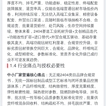
厚度不均、掉毛严重、功能虚标、稳定性差、终端配套
故障频发、退货率高，仅能在低端普通毡材市场低价内
卷，利润持续压缩，无法切入高端工业集采、精密设备
配套、外贸出口渠道，且随时面临市场抽检不合格、合
规追责、批量退货赔付、处罚风险，生存空间持续萎
缩。整体来看，2404赛道工业耗材升级+文创精品迭代
+功能改性扩容+进口替代+外贸合规五驱动、基础存量
极其庞大、高端功能毡材红利显著、合规管控升级、非
标劣质毡材替换空间巨大，合规化、品牌化、纤维纯正
化、成型精密化、参数标准化、资质齐全化升级已成行
业不可逆发展趋势。
1.4 行业痛点与授权必要性
中小厂家普遍核心痛点
：无正规2404类目品牌合规背
书，无统一国标毡制品成型工艺标准与闭环质量品控溯
源体系；产品纤维纯度、结构致密性、厚度克重精度、
弹性耐磨性能、隔热密封参数、阻燃防静电等级、掉毛
率、批次统一性等核心品质参数无标准化管控，批量供
货纤维混杂回收料、结构疏松不均、掉毛脱丝严重、功