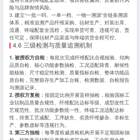
险与品牌舆情风险。
3. 建立“一批一码、一单一档、一物一溯源”全链条溯源
体系，精准追溯产品纤维采购、毡材生产、封装出库、
流通、终端配套全流程，实现串货可查、违规可追、责
任可定，保障毡材产品渠道与终端供货全程可控。
4.6 三级检测与质量追溯机制
1. 被授权方自检
：每批次完成纤维配比合规核验、结构
品质自检、核心功能参数抽检、工况适配筛查、耐候性
能核验、尺寸稳定性检测、质量指标自检、整体功能品
质自检，完整留存生产加工台账、检测数据、自检报告
与溯源记录。
2. 授权方复检
：按固定比例开展盲样抽检，核验国标工
业毡制品质量合规性、纤维配比达标等级、成型改性工
艺规范性、批次功能参数统一性、终端工况适配达标
性，排查工艺减配、工序缺失、劣质纤维掺杂、非标生
产、参数虚标等违规行为。
3. 第三方抽检
：每季度权威质检机构开展不定期国标抽
检，核验产品毡制品质量标准符合性、工业民用合规