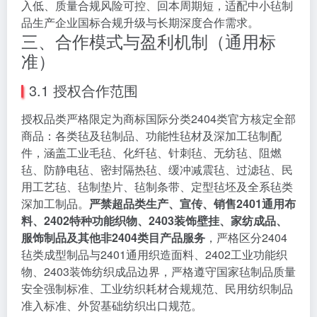
入低、质量合规风险可控、回本周期短，适配中小毡制
品生产企业国标合规升级与长期深度合作需求。
三、合作模式与盈利机制（通用标
准）
3.1 授权合作范围
授权品类严格限定为商标国际分类2404类官方核定全部
商品：各类毡及毡制品、功能性毡材及深加工毡制配
件，涵盖工业毛毡、化纤毡、针刺毡、无纺毡、阻燃
毡、防静电毡、密封隔热毡、缓冲减震毡、过滤毡、民
用工艺毡、毡制垫片、毡制条带、定型毡坯及全系毡类
深加工制品。
严禁超品类生产、宣传、销售2401通用布
料、2402特种功能织物、2403装饰壁挂、家纺成品、
服饰制品及其他非2404类目产品服务
，严格区分2404
毡类成型制品与2401通用织造面料、2402工业功能织
物、2403装饰纺织成品边界，严格遵守国家毡制品质量
安全强制标准、工业纺织耗材合规规范、民用纺织制品
准入标准、外贸基础纺织出口规范。