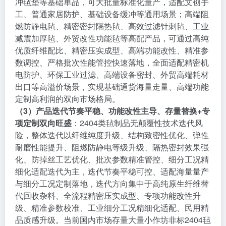
冲毡垫等基础单品，可大批量标准化量产，适配文创手
工、普通家居防护、基础设备缓冲等通用场景；高端阻
燃防静电毡、精密密封隔热毡、高效过滤针刺毡、工业
减震加厚毡、外贸改性功能毡等高配产品，可通过高纯
优质纤维配比、精密压实成型、高端功能改性、精准参
数调控、严格批次性能管控快速落地，全面适配精密机
电防护、环保工业过滤、高端设备密封、外贸高端耗材
出口等高溢价场景，实现基础通货海量走量、高端功能
定制高利润的双向市场格局。
（3）产品迭代节奏平稳、功能改性主导、存量替换+专
项定制双向旺盛
：2404类毡制品无颠覆性技术迭代风
险，整体迭代以纤维纯度升级、结构致密性优化、弹性
耐磨性能提升、阻燃防静电等级升级、隔热密封效果强
化、防掉丝工艺优化、批次参数精准管控、细分工况精
细化适配迭代为主，迭代节奏平稳可控、适配海量量产
与细分工况定制落地，迭代方向集中于高纯原生纤维替
代回收杂料、全流程精密压实成型、专项功能改性升
级、精准参数校准、工业细分工况精细化适配、民用精
品质感升级。当前国内市场存量大量小作坊非标2404毡