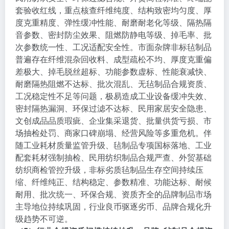
套验收红线，重点核查纤维纯度、结构致密均匀度、厚
度克重精度、弹性缓冲性能、耐磨耐老化等级、隔热隔
音参数、密封防尘效果、阻燃防静电等级、掉毛率、批
次参数统一性、工况适配安全性。市面杂牌非标毡制品
普遍存在纤维混杂回收料、成型疏松不均、厚度克重偏
差极大、掉毛脱丝超标、功能参数虚标、性能衰减快、
耐磨隔热阻燃不达标、批次混乱、无毡制品合规资质、
工况稳定性不足等问题，极易造成工业设备缓冲失效、
密封隔热漏洞、环保过滤不达标、民用家居安全隐患、
文创成品品质瑕疵、企业集采退货、批量供货亏损、市
场抽检处罚、商家口碑崩塌、经营风险等多重危机。伴
随工业耗材质量监管升级、毡制品专项国标落地、工业
配套耗材强制抽检、民用纺织制品合规严查、外贸基础
纺织商检管控升级，非标劣质毡制品生存空间持续压
缩、纤维纯正、结构稳定、参数精准、功能达标、耐候
耐用、批次统一、环保合规、资质齐全的品牌制品市场
主导地位持续巩固，行业良币驱逐劣币、品牌合规化升
级趋势不可逆。