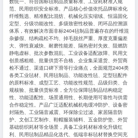
数统一、符合国标毡制品质量标准、工业耗材准入规
范、民用纺织安全标准。产品核心价值依托品牌标准化
纤维甄选、精准配比混纺、机械化压实缩绒、恒温固化
定型、分级功能改性、多级致密性校验、闭环品控溯源
体系，有效解决市面非标2404毡制品普遍存在的纤维混
杂掺假、结构疏松不均、掉毛脱丝严重、厚度克重偏差
大、弹性衰减快、耐磨性能差、隔热密封失效、阻燃防
静电虚标、批次参数混乱、工业设备适配故障、民用文
创质感粗糙、批量供货不合格、企业集采退货、外贸商
检不通过、渠道口碑下滑等行业痛点，全面规范2404类
各类工业毡材、民用毡制品、功能改性毡、定型毡配件
的原料标准、成型工艺、功能改性规范、品级归类、合
规核验、批量供货标准，全方位保障毡制品结构稳定
性、功能适配性、场景通用性、长期使用可靠性与供需
合作稳定性。产品广泛适配机械机电缓冲防护、设备密
封隔热、工业隔音减震、环保除尘过滤、家居隔音防
护、文创工艺制作、鞋帽服装辅料、五金防护垫、外贸
基础纺织耗材等全场景，具备工业耗材标准化升级红
利、民用毡制品精品化迭代、低端非标毡材替换空间充