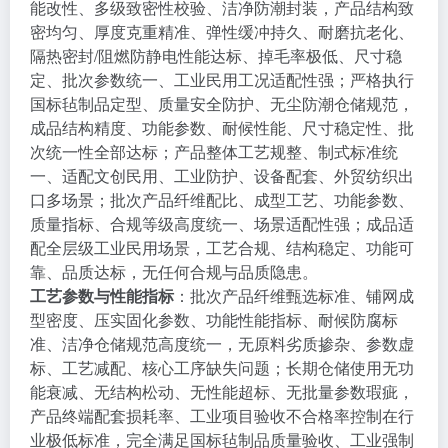
能改性、多级致密性校验、洁净防潮封装，产品结构致
密均匀、厚度克重精准、弹性缓冲持久、耐磨抗老化、
隔热密封/阻燃防静电性能达标、掉毛率极低、尺寸稳
定、批次参数统一、工业民用工况适配性强；严格执行
国标毡制品定型、质量安全防护、无尘防潮仓储规范，
成品结构精度、功能参数、耐候性能、尺寸稳定性、批
次统一性全部达标；产品整体工艺规整、制式标准统
一、适配文创民用、工业防护、设备配套、外贸纺织出
口多场景；批次产品纤维配比、成型工艺、功能参数、
质量指标、合规等级高度统一、场景适配性强；成品适
配全层级工业民用场景，工艺合规、结构稳定、功能可
靠、品质达标，无任何合规与品质隐患。
工艺参数与性能指标
：批次产品纤维甄选标准、铺网成
型密度、压实固化参数、功能性能指标、耐候防腐标
准、洁净仓储规范高度统一，无原料劣质掺杂、参数虚
标、工艺减配、核心工序缺失问题；长期仓储使用无功
能衰减、无结构松动、无性能超标、无批量参数瑕疵，
产品终端配套损耗率、工业项目验收不合格率控制在行
业极低标准，完全满足国标毡制品质量验收、工业强制