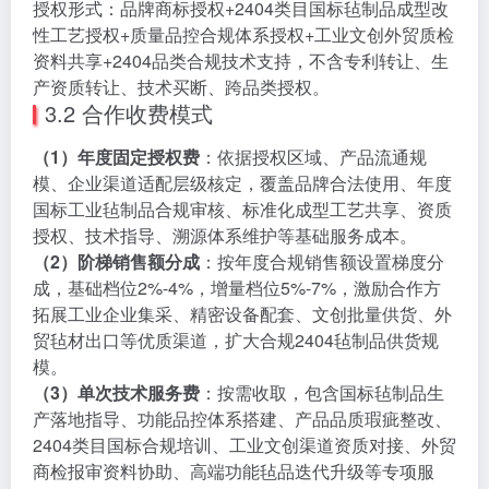
授权形式：品牌商标授权+2404类目国标毡制品成型改
性工艺授权+质量品控合规体系授权+工业文创外贸质检
资料共享+2404品类合规技术支持，不含专利转让、生
产资质转让、技术买断、跨品类授权。
3.2 合作收费模式
（1）年度固定授权费
：依据授权区域、产品流通规
模、企业渠道适配层级核定，覆盖品牌合法使用、年度
国标工业毡制品合规审核、标准化成型工艺共享、资质
授权、技术指导、溯源体系维护等基础服务成本。
（2）阶梯销售额分成
：按年度合规销售额设置梯度分
成，基础档位2%-4%，增量档位5%-7%，激励合作方
拓展工业企业集采、精密设备配套、文创批量供货、外
贸毡材出口等优质渠道，扩大合规2404毡制品供货规
模。
（3）单次技术服务费
：按需收取，包含国标毡制品生
产落地指导、功能品控体系搭建、产品品质瑕疵整改、
2404类目国标合规培训、工业文创渠道资质对接、外贸
商检报审资料协助、高端功能毡品迭代升级等专项服