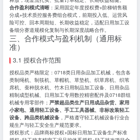
合作盈利模式清晰
：采用固定年度授权费+阶梯销售额
分成+技术质控服务费组合模式，前期投入低、运营风
险可控、回本周期短、长期收益稳定，适配日用加工设
备细分赛道规模化复制与长期深度战略合作。
三、合作模式与盈利机制（通用标
准）
3.1 授权合作范围
授权品类严格限定：0718类日用杂品加工机械，包含各
类制绳机、制筷机、草帽机、草垫机、织草席机、织苇
席机、蚕种脱水机、竹木日用制品加工设备、日用杂品
精制成型机械、日用加工专用数控精密配件及0718群组
机械专用零部件；
严禁超品类生产日用成品杂货、家用
小家电、通用轻工设备、手工工具器械、非标改装轻工
设备、跨品类机械设备
，严格遵守轻工机械设备行业合
规生产与轻工安全生产规范要求。
授权形式：品牌商标授权+国标日用加工设备生产标准
授权+轻工稳态精密工况品控体系授权+轻工技改项目合