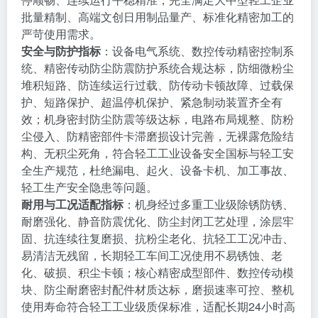
批量精制、高端文创日用制品量产、标准化精密加工的
严苛使用需求。
安全与防护指标
：设备电气系统、数控传动精密控制系
统、精密传动防尘防震防护系统合规达标，防细微粉尘
堆积短路、防连续运行过载、防传动卡顿故障、过载保
护、短路保护、超温停机保护、紧急制动装置齐全有
效；机身密封防尘防震等级达标，电路布局规整、防粉
尘侵入、防精密部件卡滞磨损设计完善，无裸露危险结
构、无积尘死角，符合轻工工业设备安全国标与轻工安
全生产规范，杜绝漏电、起火、设备卡机、加工事故、
轻工生产安全隐患等问题。
耐用与工况适配指标
：机身经过多重工业级除锈防锈、
耐磨强化、静音防震优化、防尘封闭工艺处理，涂层牢
固、抗连续往复磨损、抗粉尘老化、抗轻工工况冲击、
易清洁无残留，长期轻工车间工况使用不易锈蚀、老
化、破损、积尘卡顿；核心精密成型部件、数控传动模
块、防尘耐磨密封配件材质达标，磨损速率可控、整机
使用寿命符合轻工工业级质保标准，适配长期24小时高