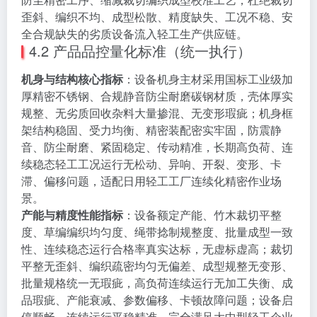
歪斜、编织不均、成型松散、精度缺失、工况不稳、安
全合规缺失的劣质设备流入轻工生产供应链。
4.2 产品品控量化标准（统一执行）
机身与结构核心指标
：设备机身主材采用国标工业级加
厚精密不锈钢、合规静音防尘耐磨碳钢材质，壳体厚实
规整、无劣质回收杂料大量掺混、无变形瑕疵；机身框
架结构稳固、受力均衡、精密装配密实牢固，防震静
音、防尘耐磨、紧固稳定、传动精准，长期高负荷、连
续稳态轻工工况运行无松动、异响、开裂、变形、卡
滞、偏移问题，适配日用轻工工厂连续化精密作业场
景。
产能与精度性能指标
：设备额定产能、竹木裁切平整
度、草编编织均匀度、绳带捻制规整度、批量成型一致
性、连续稳态运行合格率真实达标，无虚标虚高；裁切
平整无歪斜、编织疏密均匀无偏差、成型规整无变形、
批量规格统一无瑕疵，高负荷连续运行无加工失衡、成
品瑕疵、产能衰减、参数偏移、卡顿故障问题；设备启
停顺畅、连续运行平稳精准，完全满足大中型轻工企业