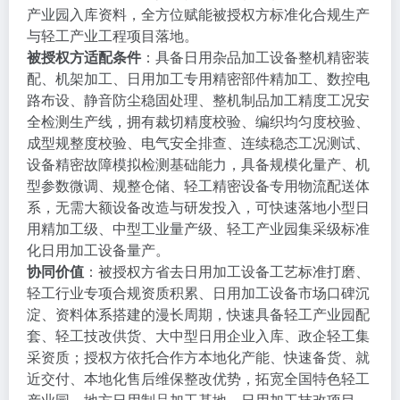
产业园入库资料，全方位赋能被授权方标准化合规生产
与轻工产业工程项目落地。
被授权方适配条件
：具备日用杂品加工设备整机精密装
配、机架加工、日用加工专用精密部件精加工、数控电
路布设、静音防尘稳固处理、整机制品加工精度工况安
全检测生产线，拥有裁切精度校验、编织均匀度校验、
成型规整度校验、电气安全排查、连续稳态工况测试、
设备精密故障模拟检测基础能力，具备规模化量产、机
型参数微调、规整仓储、轻工精密设备专用物流配送体
系，无需大额设备改造与研发投入，可快速落地小型日
用精加工级、中型工业量产级、轻工产业园集采级标准
化日用加工设备量产。
协同价值
：被授权方省去日用加工设备工艺标准打磨、
轻工行业专项合规资质积累、日用加工设备市场口碑沉
淀、资料体系搭建的漫长周期，快速具备轻工产业园配
套、轻工技改供货、大中型日用企业入库、政企轻工集
采资质；授权方依托合作方本地化产能、快速备货、就
近交付、本地化售后维保整改优势，拓宽全国特色轻工
产业园、地方日用制品加工基地、日用加工技改项目、