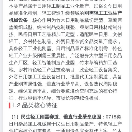
本类产品属于日用轻工制品工业化量产、民俗文创日用
品标准化精制、轻工智造升级领域的
刚需轻工工业生产
机械设备
，核心作用为竹木日用制品裁切定型、草编席
垫编织成型、绳带制品捻制规整、餐厨日用耗材精制分
拣、民俗日用工艺品精加工定型，适配民生日用、文创
轻工、乡村特色制品、外贸日用杂货全品类量产需求，
具备轻工工业化刚需、日用制品量产标准化刚需、特色
轻工产业升级刚需三重属性。广泛服务大中型日用杂品
生产厂区、轻工智能制造产业园、竹木草编精加工基
地、乡村特色轻工产业技改项目、政企轻工设备集采、
外贸日用加工工业设备出口、批量代工定制渠道，具备
产业刚需属性强、垂直行业壁垒高、设备迭代周期稳
定、维保复购率高、细分赛道溢价空间充足的核心特
征，行业容错率优异、市场长期存续性极强。
1.2 品类核心特征
（1）民生轻工刚需赛道、垂直行业壁垒稳固
：0718类
日用杂品加工机械属于民生日用制品量产、特色轻工产
业扩容核心刚需装备，无通用设备完全替代方案，竹木