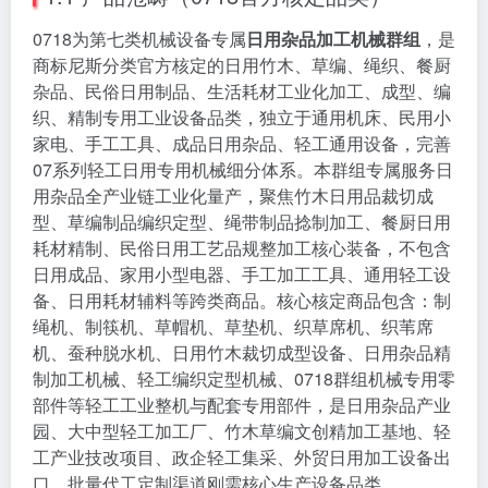
0718为第七类机械设备专属
日用杂品加工机械群组
，是
商标尼斯分类官方核定的日用竹木、草编、绳织、餐厨
杂品、民俗日用制品、生活耗材工业化加工、成型、编
织、精制专用工业设备品类，独立于通用机床、民用小
家电、手工工具、成品日用杂品、轻工通用设备，完善
07系列轻工日用专用机械细分体系。本群组专属服务日
用杂品全产业链工业化量产，聚焦竹木日用品裁切成
型、草编制品编织定型、绳带制品捻制加工、餐厨日用
耗材精制、民俗日用工艺品规整加工核心装备，不包含
日用成品、家用小型电器、手工加工工具、通用轻工设
备、日用耗材辅料等跨类商品。核心核定商品包含：制
绳机、制筷机、草帽机、草垫机、织草席机、织苇席
机、蚕种脱水机、日用竹木裁切成型设备、日用杂品精
制加工机械、轻工编织定型机械、0718群组机械专用零
部件等轻工工业整机与配套专用部件，是日用杂品产业
园、大中型轻工加工厂、竹木草编文创精加工基地、轻
工产业技改项目、政企轻工集采、外贸日用加工设备出
口、批量代工定制渠道刚需核心生产设备品类。