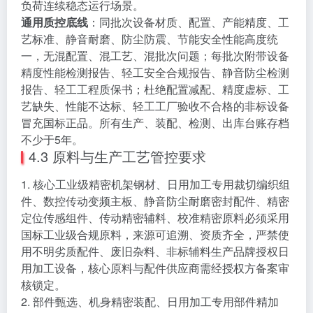
负荷连续稳态运行场景。
通用质控底线
：同批次设备材质、配置、产能精度、工
艺标准、静音耐磨、防尘防震、节能安全性能高度统
一，无混配置、混工艺、混批次问题；每批次附带设备
精度性能检测报告、轻工安全合规报告、静音防尘检测
报告、轻工工程质保书；杜绝配置减配、精度虚标、工
艺缺失、性能不达标、轻工工厂验收不合格的非标设备
冒充国标正品。所有生产、装配、检测、出库台账存档
不少于5年。
4.3 原料与生产工艺管控要求
1. 核心工业级精密机架钢材、日用加工专用裁切编织组
件、数控传动变频主板、静音防尘耐磨密封配件、精密
定位传感组件、传动精密辅料、校准精密原料必须采用
国标工业级合规原料，来源可追溯、资质齐全，严禁使
用不明劣质配件、废旧杂料、非标辅料生产品牌授权日
用加工设备，核心原料与配件供应商需经授权方备案审
核锁定。
2. 部件甄选、机身精密装配、日用加工专用部件精加