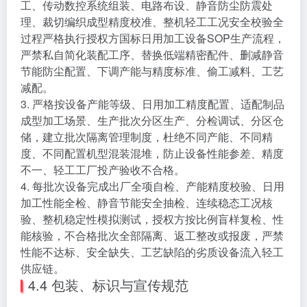
工、传动数控系统组装、电路布设、静音防尘防震处
理、裁切编织成型精度校准、整机轻工工况安全校验全
过程严格执行授权方国标日用加工设备SOP生产流程，
严禁私自简化装配工序、替换低端精密配件、删减静音
节能防尘配置、下调产能与精度标准、偷工减料、工艺
减配。
3. 严格按设备产能等级、日用加工精度配置、适配制品
成型加工场景、生产批次分区生产、分检调试、分区仓
储，建立批次隔离管理制度，杜绝不同产能、不同精
度、不同配置机型混装混堆，防止设备性能参差、精度
不一、轻工工厂投产验收不合格。
4. 每批次设备完成出厂全项自检、产能精度校验、日用
加工性能全检、静音节能安全抽检、连续稳态工况核
验、整机稳定性模拟测试，授权方按比例盲样复检、性
能核验，不合格批次全部隔离、返工整改或报废，严禁
性能不达标、安全缺失、工艺缺陷的劣质设备流入轻工
供应链。
4.4 包装、标识与宣传规范