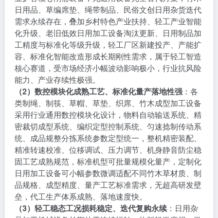
日用品、草编席垫、绳带制品、民俗文创日用杂货迭代
需求永续存在，叠加乡村特色产业扶持、轻工产业智能
化升级、老旧低效日用加工设备淘汰更新、日用制品加
工精度与标准化等级升级，轻工厂区新建投产、产能扩
容、标准化智能改造形成长期刚性需求，属于轻工智造
核心赛道，受市场经济小幅波动影响极小，行业抗风险
能力、产业存续性极强。
（2）数控模块化成熟工艺、标准化量产落地性强
：各
类制绳、制筷、草帽、草垫、织席、竹木成型加工设备
采用行业通用数控模块化设计，物料自动输送系统、精
密裁切成型系统、编织定型控制系统、匀速捻制传动系
统、成品规整分拣系统参数定型统一，整机精密装配、
精准转速校准、位移调试、压力调节、机身静音防尘稳
固工艺成熟规范，标准机型可批量规模化量产，定制化
日用加工设备可小幅参数微调适配不同竹木草材质、制
品规格、成型精度、量产工艺标准需求，无超高研发壁
垒，代工生产体系成熟、落地速度快。
（3）轻工稳态工况损耗稳定、迭代复购永续
：日用杂