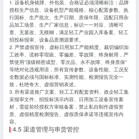
1. 设备机身铭牌、外包装、合格证必须清晰标注：品牌
授权生产信息、设备机型产能规格、核心配置参数、执
行国标、生产批次、生产日期、质保年限、适配日用杂
品加工场景、生产厂家信息，标识一一对应、清晰可
查、无篡改、无模糊，满足轻工产业园入库备案、轻工
招投标报审、设备品质溯源要求。
2. 严禁虚假宣传、虚标日用加工产能精度、裁切编织加
工效率、谎称零瑕疵、零偏差、零故障、终身耐用，严
禁使用“顶级精密成型、零次品、永不故障、终身质保”
等绝对化违规用语，所有宣传参数、设备性能、工况安
全数据必须与国标标准、实测性能、检测报告完全一
致，杜绝夸大、虚假营销表述。
3. 所有渠道推广文案、轻工工程配套资料、政企轻工集
采报审文件、招投标演示内容、日用加工设备宣传素
材，需提前经授权方审核备案，禁止私自制作虚假资
质、虚假精度检测报告、虚假质保承诺等违规宣传内
容。
4.5 渠道管理与串货管控