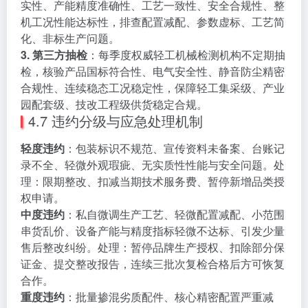
实性、产能精度准确性、工艺一致性、安全合规性、整
机工况性能达标性，排查配置减配、参数虚标、工艺简
化、非标生产问题。
3. 第三方抽检
：每季度权威轻工机械检测机构不定期抽
检，核验产品国标符合性、电气安全性、静音防尘精密
合规性、连续稳态工况稳定性，保障轻工集采级、产业
园配套级、技改工程级供货稳定合规。
4.7 违约分级与应急处理机制
轻度违约
：包装标识不规范、宣传资料未备案、台账记
录不全、轻微外观瑕疵、无实质性性能与安全问题。处
理：限期整改、扣减当期技术服务费、暂停新增品类授
权申请。
中度违约
：私自微调生产工艺、轻微配置减配、小范围
串货乱价、设备产能与精度指标轻微不达标、引发少量
售后整改纠纷。处理：暂停品牌生产授权、扣除部分保
证金、提交整改报告，连续三批次复检合格后方可恢复
合作。
重度违约
：批量掺混劣质配件、核心精密配置严重减