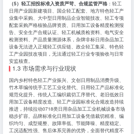
（5）轻工招投标准入资质严苛、合规监管严格
：轻工
日用产业园新建项目、国企轻工配套、地方特色轻工产
业集中采购、大中型日用制品企业智能技改、轻工专项
配套采购严格核验品牌资质、日用加工设备精度检测报
告、安全生产合规认证、轻工机械质检资料、电气安全
检测资料、产品质量溯源体系，杂牌非标日用杂品加工
设备无法进入正规轻工供应链、政企轻工集采、特色轻
工产业园技改项目，无法通过轻工行业专项验收与日常
安监核查。
1.3 市场需求与行业现状
国内乡村特色轻工产业振兴、文创日用制品消费升级、
竹木草编传统手工艺工业化替代、日用轻工产品标准化
规范化提升、传统人工编织裁切工序替代、老旧低效日
用加工设备精度改造、轻工产业园标准化合规改造持续
推进，持续拉动0718类日用杂品加工工业机械设备市场
稳步扩容。品牌标准化日用加工设备凭借裁切精准、编
织均匀、成型规整、故障率低、节能降噪、精度稳定、
工况适配性强、售后体系完善的优势，全面替代精度不