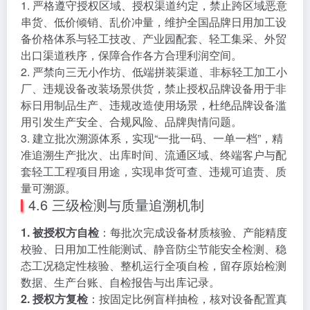
1. 严格遵守授权区域、授权渠道约定，禁止跨区域恶意
串货、低价倾销、乱价冲量，维护全国品牌日用加工设
备价格体系与轻工技改、产业园配套、轻工集采、外贸
出口渠道秩序，保障合作各方合理利润空间。
2. 严禁向三无小作坊、低端拼装渠道、非标轻工加工小
厂、违规设备改装场景供货，禁止授权品牌设备用于非
标日用制品生产、违规改造使用场景，杜绝品牌设备滥
用引发生产安全、合规风险、品牌舆情问题。
3. 建立批次溯源体系，实现“一批一码、一单一档”，精
准追溯生产批次、出库时间、流通区域、终端客户与配
套轻工工程项目用途，实现串货可查、违规可追责、质
量可溯源。
4.6 三级检测与质量追溯机制
1. 被授权方自检
：每批次完成设备材质核验、产能精度
校验、日用加工性能测试、静音防尘节能安全检测、稳
态工况稳定性核验、整机运行全项自检，留存原始检测
数据、生产台账、自检报告与出库记录。
2. 授权方复检
：按固定比例盲样抽检，核对设备配置真