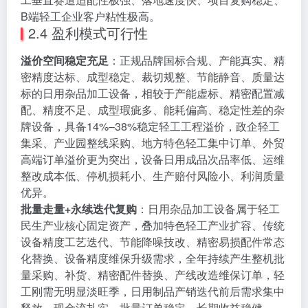
B端轻工企业客户粘性极高。
2.4 盈利模式可行性
溢价空间稳定充足
：正规品牌国标合规、产能真实、精
密精度达标、成型稳定、裁切规整、节能静音、质量达
标的日用杂品加工设备，相较于产能虚标、精密配置减
配、精度不足、成型瑕疵多、能耗偏高、稳定性差的杂
牌设备，具备14%–38%稳定轻工工程溢价，政企轻工
集采、产业园整线采购、地方特色轻工集中订单、外贸
高端订单溢价更为突出，设备日用成品次品率低、运维
整改成本低、停机损耗小、生产赔付风险小、利润质量
优异。
批量走量+永续迭代复购
：日用杂品加工设备属于轻工
民生产业核心固定资产，叠加特色轻工产业扩容、传统
设备精度工艺迭代、节能降噪技改、精密易损配件常态
化替换、设备精度维保升级需求，全年持续产生整机批
量采购、补货、精密配件替换、产线改造维保订单，轻
工刚需无明显淡旺季，日用制品产销迭代前后需求集中
释放，现金流扎实、批量订单稳定、长期收益稳健。