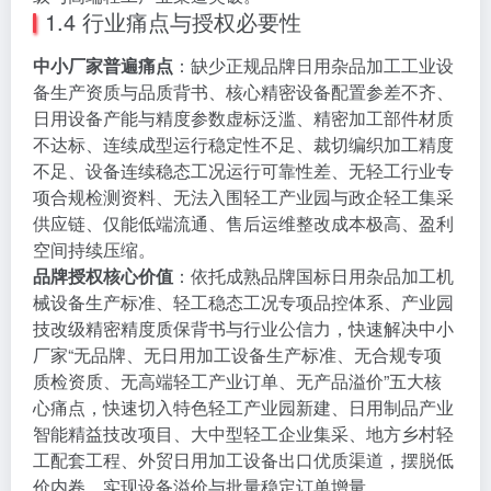
1.4 行业痛点与授权必要性
中小厂家普遍痛点
：缺少正规品牌日用杂品加工工业设
备生产资质与品质背书、核心精密设备配置参差不齐、
日用设备产能与精度参数虚标泛滥、精密加工部件材质
不达标、连续成型运行稳定性不足、裁切编织加工精度
不足、设备连续稳态工况运行可靠性差、无轻工行业专
项合规检测资料、无法入围轻工产业园与政企轻工集采
供应链、仅能低端流通、售后运维整改成本极高、盈利
空间持续压缩。
品牌授权核心价值
：依托成熟品牌国标日用杂品加工机
械设备生产标准、轻工稳态工况专项品控体系、产业园
技改级精密精度质保背书与行业公信力，快速解决中小
厂家“无品牌、无日用加工设备生产标准、无合规专项
质检资质、无高端轻工产业订单、无产品溢价”五大核
心痛点，快速切入特色轻工产业园新建、日用制品产业
智能精益技改项目、大中型轻工企业集采、地方乡村轻
工配套工程、外贸日用加工设备出口优质渠道，摆脱低
价内卷，实现设备溢价与批量稳定订单增量。