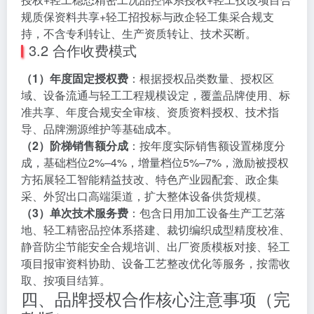
规质保资料共享+轻工招投标与政企轻工集采合规支
持，不含专利转让、生产资质转让、技术买断。
3.2 合作收费模式
（1）年度固定授权费
：根据授权品类数量、授权区
域、设备流通与轻工工程规模设定，覆盖品牌使用、标
准共享、年度合规安全审核、资质资料授权、技术指
导、品牌溯源维护等基础成本。
（2）阶梯销售额分成
：按年度实际销售额设置梯度分
成，基础档位2%–4%，增量档位5%–7%，激励被授权
方拓展轻工智能精益技改、特色产业园配套、政企集
采、外贸出口高端渠道，扩大整体设备供货规模。
（3）单次技术服务费
：包含日用加工设备生产工艺落
地、轻工精密品控体系搭建、裁切编织成型精度校准、
静音防尘节能安全合规培训、出厂资质模板对接、轻工
项目报审资料协助、设备工艺整改优化等服务，按需收
取、按项目结算。
四、品牌授权合作核心注意事项（完