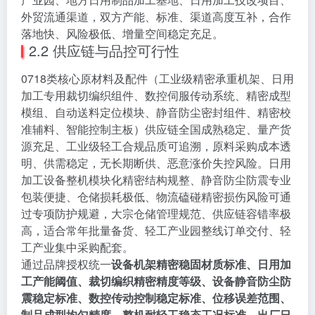
外贸流通渠道，双方产能、标准、渠道高度互补，合作
落地快、风险极低、增量空间稳定充足。
2.2 供应链与品控可行性
0718类核心原材料及配件（工业级精密承重机架、日用
加工专用裁切编织组件、数控伺服传动系统、精密成型
模组、自动送料定位模块、静音防尘密封组件、精密校
准辅料、智能控制主板）供应链全国成熟稳定、量产货
源充足、工业级轻工合规品质可追溯，原料采购成本透
明、供需稳定，无长期断供、恶意涨价失控风险。日用
加工设备整机模块化精密结构规整、静音防尘防震专业
包装便捷、仓储损耗极低、物流磕碰精密损伤风险可通
过专项防护规避，大宗仓储管理规范、供应链容错率极
高，适合常年批量备货、轻工产业园整线订单交付、轻
工产业集中采购配套。
通过品牌授权统一
设备机架精密稳固材质标准、日用加
工产能阈值、裁切编织精密精度等级、设备静音防尘防
震稳定标准、数控传动控制稳定标准、位移误差范围、
制品成型均匀精度、整机耐轻工稳态工况标准、出厂日