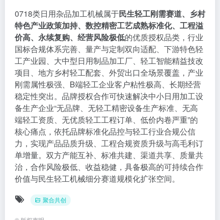
0718类日用杂品加工机械属于
民生轻工刚需赛道、乡村
特色产业政策加持、数控精密工艺成熟标准化、工程溢
价高、永续复购、经营风险极低
的优质授权品类，行业
国标合规体系完善、量产与定制双向适配、下游特色轻
工产业园、大中型日用制品加工厂、轻工智能精益技改
项目、地方乡村轻工配套、外贸出口全场景覆盖，产业
刚需属性极强、B端轻工企业客户粘性极高、长期经营
稳定性突出。品牌授权合作可快速解决中小日用加工设
备生产企业“无品牌、无轻工精密设备生产标准、无高
端轻工资质、无优质轻工工程订单、低价内卷严重”的
核心痛点，依托品牌标准化品控与轻工行业合规公信
力，实现产品品质升级、工程合规资质升级与高毛利订
单增量。双方产能互补、标准共建、渠道共享、质量共
治，合作风险极低、收益稳健，具备极高的可持续合作
价值与民生轻工机械细分赛道规模化扩张空间。
聚合共创
©
版权声明