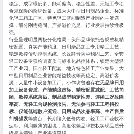
稳定、成型瑕疵多、能耗偏高、稳定性差、无轻工专项
合规保障的杂牌设备，成为大中型日用制品企业、标准
化轻工精工厂区、特色轻工智能制造产业园的主流选
择，细分刚需稳固、产品溢价充足、行业发展持续性极
强。
行业呈现明显两极分化格局：头部品牌依托合规整机精
密配置、真实产能精度、日用杂品加工专用精工工艺、
稳定数控传动控制系统、长效静音防尘稳固工艺、全套
轻工设备专项检测资质与标准化品控体系，锁定大型轻
工产业园、国企轻工配套、地方特色轻工产业集采、大
中型日用制品企业智能精益技改等高稳定、高溢价客
源；大量中小设备加工厂、小作坊普遍存在
无品牌日用
加工设备资质、产能精度虚标、精密配置减配、工艺简
陋、数控系统落后、制品成型稳定性差、连续工况故障
率高、无轻工合规检测报告、无法参与轻工工程招投
标、仅能低端散户流通、日用成品次品率高、生产售后
纠纷频发
等痛点，长期陷入低价内卷、轻工工厂验收不
达标、利润微薄的困境，高度依赖品牌授权实现品质升
级与高端轻工产业渠道突破。