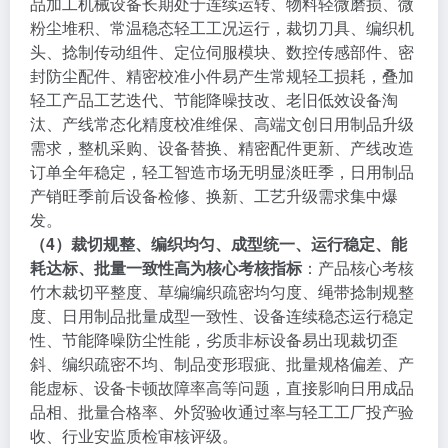
品加工机械设备长期处于连续运转、物料轻微磨损、微
粉尘堆积、常温稳态轻工工况运行，裁切刀具、编织机
头、捻制传动组件、定位伺服模块、数控传感部件、密
封防尘配件、精密校准小件易产生常规轻工损耗，叠加
轻工产品工艺迭代、节能降噪技改、老旧低效设备淘
汰、产线常态化精度校准维保、高端文创日用制品升级
需求，整机采购、设备替换、精密配件更新、产线改造
订单全年稳定，轻工智造市场无明显淡旺季，日用制品
产销旺季前后设备检修、换新、工艺升级需求集中爆
发。
（4）裁切规整、编织均匀、成型统一、运行稳定、能
耗达标、批量一致性高为核心考核指标
：产品核心考核
竹木裁切平整度、草编编织疏密均匀度、绳带捻制规整
度、日用制品批量成型一致性、设备连续稳态运行稳定
性、节能降噪防尘性能，劣质非标设备易出现裁切歪
斜、编织疏密不均、制品变形瑕疵、批量规格偏差、产
能虚标、设备卡顿故障率高等问题，直接影响日用成品
品相、批量合格率、外贸验收通过率与轻工工厂投产验
收、行业安监质检审核评级。