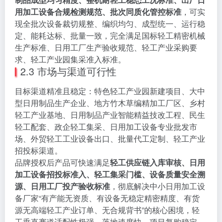
用加工设备合规检测规范、批次同质化管控标准
，可实
现全批次设备裁切规整、编织均匀、成型统一、运行稳
定、能耗达标、批量一致，完全满足国标轻工精密机械
生产标准、日用工厂生产验收规范、轻工产业采购要
求、轻工产业园集采准入标准。
2.3 市场与渠道可行性
目标渠道精准且稳定：特色轻工产业园新建项目、大中
型日用制品生产企业、地方竹木草编精加工厂区、乡村
轻工产业基地、日用制品产业智能精益技改工程、民生
轻工配套、政企轻工集采、日用加工设备专业批发市
场、外贸轻工工业设备出口、批量代工定制、轻工产业
招投标渠道。
品牌授权后产品可快速满足
轻工供应链入库审核、日用
加工设备招投标准入、轻工集采门槛、设备质量安全溯
源、日用工厂投产验收标准
，彻底解决中小日用加工设
备厂家“有产能无资质、有设备无稳定精密精度、有货
源无高端轻工产业订单、无合规背书”的核心困境，轻
工垂直赛道适配性极强、落地速度快、项目复购稳定、