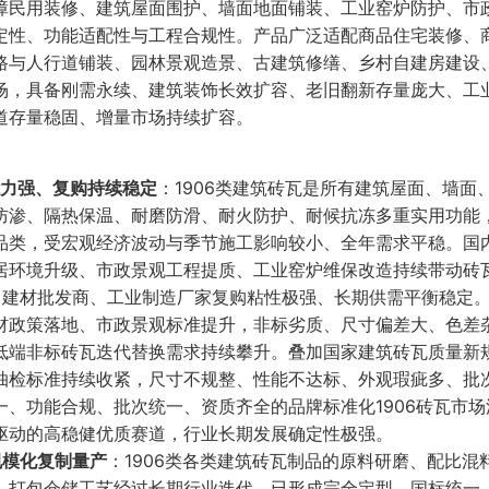
障民用装修、建筑屋面围护、墙面地面铺装、工业窑炉防护、市
定性、功能适配性与工程合规性。产品广泛适配商品住宅装修、
路与人行道铺装、园林景观造景、古建筑修缮、乡村自建房建设
场，具备刚需永续、建筑装饰长效扩容、老旧翻新存量庞大、工
道存量稳固、增量市场持续扩容。
能力强、复购持续稳定
：1906类建筑砖瓦是所有建筑屋面、墙面
防渗、隔热保温、耐磨防滑、耐火防护、耐候抗冻多重实用功能
品类，受宏观经济波动与季节施工影响较小、全年需求平稳。国
居环境升级、市政景观工程提质、工业窑炉维保改造持续带动砖
、建材批发商、工业制造厂家复购粘性极强、长期供需平衡稳定
材政策落地、市政景观标准提升，非标劣质、尺寸偏差大、色差
低端非标砖瓦迭代替换需求持续攀升。叠加国家建筑砖瓦质量新
抽检标准持续收紧，尺寸不规整、性能不达标、外观瑕疵多、批
、功能合规、批次统一、资质齐全的品牌标准化1906砖瓦市场
驱动的高稳健优质赛道，行业长期发展确定性极强。
规模化复制量产
：1906类各类建筑砖瓦制品的原料研磨、配比混
、打包仓储工艺经过长期行业迭代，已形成完全定型、国标统一