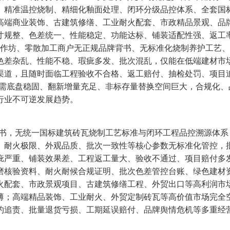
、精准温控烧制、精细化釉面处理、闭环分级品控体系、全套国
高端商业装饰、古建筑修缮、工业耐火配套、市政精品景观、品
寸规整、色差统一、性能稳定、功能达标、铺装适配性强、返工
小作坊、零散加工商户无正规品牌背书、无标准化烧制养护工艺
色差杂乱、性能不稳、瑕疵多发、批次混乱，仅能在低端建材市
渠道，且随时面临工程验收不合格、返工赔付、抽检处罚、项目
刚需底盘稳固、翻新增量充足、非标存量替换空间巨大，合规化、
行业不可逆发展趋势。
背书，无统一国标建筑砖瓦烧制工艺标准与闭环工程品控溯源体系
、耐火极限、外观品质、批次一致性等核心参数无标准化管控，
疵严重、铺装效果差、工程返工量大、验收不通过、项目赔付多
磨核验资料、耐火耐候合规证明、批次色差管控台账、绿色建材
火配套、市政景观项目、古建筑修缮工程、外贸出口等高利润市
薄；高端精品装饰、工业耐火、外贸定制砖瓦等高价值市场完全
约追责、批量退货亏损、工期延误赔付、品牌舆情危机等多重经