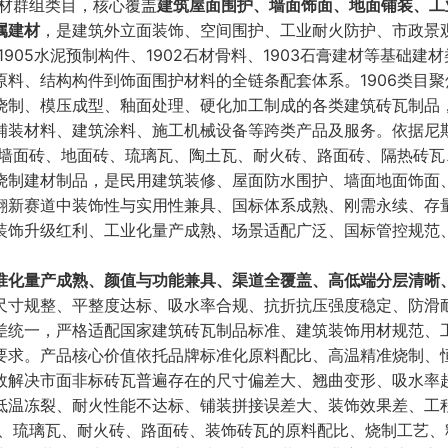
建材群组类目，核心覆盖
建筑屋面围护、墙面饰面、地面铺装、工
属建材
，是建筑外立面装饰、空间围护、工业耐火防护、市政景
905水泥预制构件、1902石材骨料、1903石膏建材等基础建
料、结构构件到饰面围护材料的全链条配套体系。1906类目聚
烧制、模压成型、釉面处理、硬化加工制成的各类建筑砖瓦制品
铺装材料、建筑涂料、施工机械设备等跨类产品及服务。依据尼
、墙面砖、地面砖、琉璃瓦、陶土瓦、耐火砖、路面砖、隔热砖瓦
烧制建材制品，是民用建筑装修、屋面防水围护、墙面地面饰面
翻新赛道中装饰性与实用性兼具、国标体系成熟、刚需永续、存
装饰升级红利、工业化量产成熟、场景适配广泛、国标管控规范
准化量产成熟、颜值与功能兼具、渠道全覆盖、高低端分层清晰
尺寸规整、平整度达标、吸水率合规、抗折抗压强度稳定、防滑
差统一，严格适配国家建筑砖瓦制品标准、建筑装饰用材规范、
要求。产品核心价值依托品牌标准化原料配比、高温精准烧制、
效解决市面非标砖瓦普遍存在的尺寸偏差大、翘曲变形、吸水率
低温冻裂、耐火性能不达标、铺装拼接误差大、装饰效果差、工
砖、琉璃瓦、耐火砖、路面砖、装饰砖瓦的原料配比、烧制工艺、