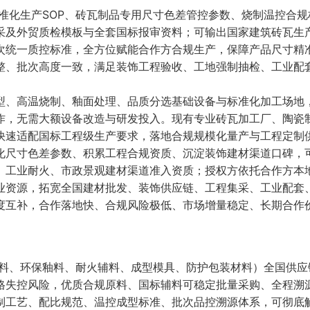
标准化生产SOP、砖瓦制品专用尺寸色差管控参数、烧制温控合规
采及外贸质检模板与全套国标报审资料；可输出国家建筑砖瓦生
次统一质控标准，全方位赋能合作方合规生产，保障产品尺寸精
整、批次高度一致，满足装饰工程验收、工地强制抽检、工业配
型、高温烧制、釉面处理、品质分选基础设备与标准化加工场地
作，无需大额设备改造与研发投入。现有专业砖瓦加工厂、陶瓷
快速适配国标工程级生产要求，落地合规规模化量产与工程定制
化尺寸色差参数、积累工程合规资质、沉淀装饰建材渠道口碑，
、工业耐火、市政景观建材渠道准入资质；授权方依托合作方本
业资源，拓宽全国建材批发、装饰供应链、工程集采、工业配套
度互补，合作落地快、合规风险极低、市场增量稳定、长期合作
粉料、环保釉料、耐火辅料、成型模具、防护包装材料）全国供应
格失控风险，优质合规原料、国标辅料可稳定批量采购、全程溯
制工艺、配比规范、温控成型标准、批次品控溯源体系，可彻底