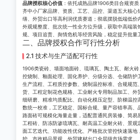
品牌授权核心价值
：依托成熟品牌1906类目合规资
齐中小厂家品牌、资质、工艺、品控、渠道五大核心
缮、外贸出口等高利润优质赛道；彻底摆脱低端低价
外观规整度、批次统一性全方位升级，获取中高端装
规、项目追责、舆情危机等经营风险，稳定提升批量
二、品牌授权合作可行性分析
2.1 技术与生产适配可行性
1906类瓷砖、墙面地面砖、琉璃瓦、陶土瓦、耐火
控烧制、釉面处理、固化养护、分级分选、仓储防护
生产流程、工程质控参数、烧制温控标准、合规规范
货、工程定制花色规格、工业耐火专用制品加工、外
细研磨、精准均质配比、自动化模压定型、阶梯温控
数统一校准，工艺稳定、国标合规、量产容错率高、
路面砖可规模化海量走量，适配普通民房装修、简易
工程砖、防冻防渗琉璃瓦、耐高温工业耐火砖、景观
面工艺迭代、功能改性优化、严格批次管控快速落地
护、市政精品景观、外贸建材出口全层级市场需求。