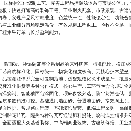
质、国标标准化烧制工艺、完善工程品控溯源体系与市场公信力，
短板；快速打通高端装饰工程、工业耐火配套、市政景观、古建
内卷，实现产品尺寸精准度、色差统一性、性能稳定性、功能合
饰与工业细分市场稳定溢价；有效规避工程返工、验收不合格、
工程集采订单与长期盈利能力。
砖、路面砖、装饰砖瓦等全系制品的原料研磨、精准配比、模压成
工艺高度标准化、国标统一、模块化程度极高、无核心技术壁垒
、品控溯源体系完全可复制落地，适配规模化流水线量产、批量
贸标准化供货等多种合作模式。核心生产加工环节包含合规矿物
高温烧制、智能釉面匀涂固化、瑕疵多级分选、防尘防潮仓储、
品质参数精准可控。基础通用墙面砖、普通地面砖、常规陶土瓦
屋面围护、常规路面铺装、基础装饰配套、低端工程采购；高耐
定制雕花砖瓦、隔热特种砖瓦可通过原料提纯、烧制温控精准升
，全面适配大众基础装修、中高端商业装饰、古建筑修缮、工业