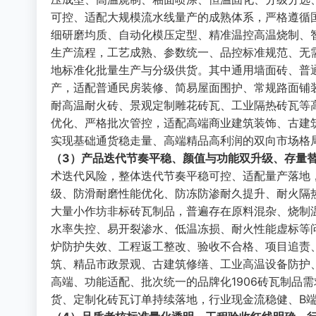
可控、适配大规模流水线量产的成熟体系，严格遵循
细研磨均质、自动化模压定型、精准温控高温烧制、
生产流程，工艺成熟、参数统一、品控标准规范、无
地标准化批量生产与分级供货。其中通用墙面砖、普
产，适配普通民房装修、简易屋面围护、常规路面铺
耐高温耐火砖、景观定制雕花砖瓦、工业隔热砖瓦等
优化、严格批次管控，适配高端商业建筑装饰、古建
实现基础通货稳走量、高端精品高利润的双向市场格
（3）产品迭代节奏平稳、颜值与功能双升级、存量
术迭代风险，整体迭代节奏平稳可控、适配量产落地
级、防滑耐磨性能优化、防冻防渗耐久提升、耐火隔
大量小作坊非标砖瓦制品，普遍存在原料混杂、烧制
水率失控、易开裂渗水、低温冻损、耐火性能虚标等
炉防护失效、工程返工整改、验收不合格、项目追责
筑、精品市政景观、古建筑修缮、工业高温设备防护
高端、功能适配、批次统一的品牌化1906砖瓦制品
货、定制化砖瓦订单持续落地，行业现金流稳健、B