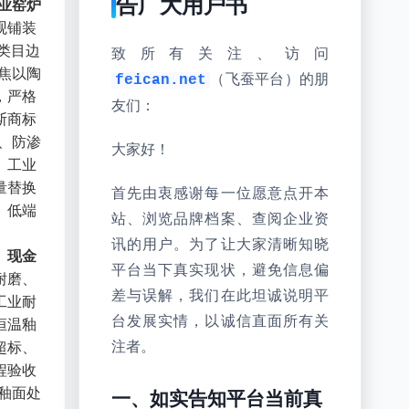
告广大用户书
业窑炉
观铺装
材类目边
致所有关注、访问
焦以陶
（飞蚕平台）的朋
feican.net
，严格
友们：
斯商标
、防渗
大家好！
、工业
量替换
首先由衷感谢每一位愿意点开本
、低端
站、浏览品牌档案、查阅企业资
讯的用户。为了让大家清晰知晓
、现金
平台当下真实现状，避免信息偏
耐磨、
差与误解，我们在此坦诚说明平
工业耐
台发展实情，以诚信直面所有关
恒温釉
超标、
注者。
程验收
釉面处
一、如实告知平台当前真