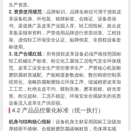
生产资质。
2. 资质使用规范
：品牌标识、品牌名称仅可用于授权皮
革设备机身、外包装、铭牌标签、合格证、设备质保
书、渠道推广及皮革产业园入库、轻工招投标、政企皮
革集采报审资料，严禁借用品牌进行资质挂靠、工程挂
靠、虚假轻工环保安全认证、贴牌倒卖、非授权设备套
标使用。
3. 生产合规红线
：所有授权皮革设备必须严格按照国标
轻工机械生产标准、粉尘化工腐蚀工况电气安全环保规
范、皮革工业安全生产管控要求生产，严禁核心机架耐
磨防腐材质减配、产能精度参数虚标、数控精密控制系
统简化、省略防腐耐磨除尘环保工序、缩减精密皮革加
工工艺，杜绝去皮不均、鞣制失衡、磨革粗糙、砑光变
形、粉尘超标、工况不稳定、环保安全合规缺失的劣质
设备流入皮革生产供应链。
4.2 产品品控量化标准（统一执行）
机身与结构核心指标
：设备机身主材采用国标工业级加
厚精密不锈钢、合规耐磨防腐碳钢材质，壳体厚实规