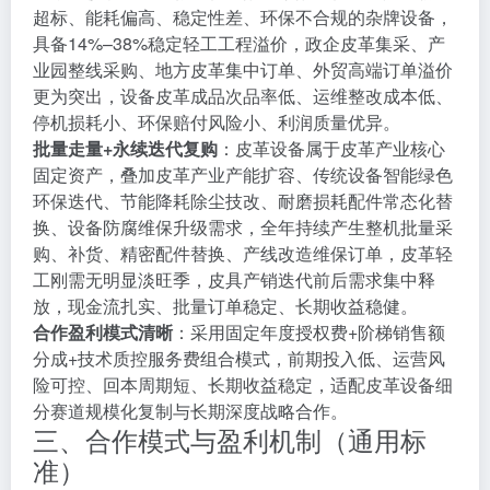
超标、能耗偏高、稳定性差、环保不合规的杂牌设备，
具备14%–38%稳定轻工工程溢价，政企皮革集采、产
业园整线采购、地方皮革集中订单、外贸高端订单溢价
更为突出，设备皮革成品次品率低、运维整改成本低、
停机损耗小、环保赔付风险小、利润质量优异。
批量走量+永续迭代复购
：皮革设备属于皮革产业核心
固定资产，叠加皮革产业产能扩容、传统设备智能绿色
环保迭代、节能降耗除尘技改、耐磨损耗配件常态化替
换、设备防腐维保升级需求，全年持续产生整机批量采
购、补货、精密配件替换、产线改造维保订单，皮革轻
工刚需无明显淡旺季，皮具产销迭代前后需求集中释
放，现金流扎实、批量订单稳定、长期收益稳健。
合作盈利模式清晰
：采用固定年度授权费+阶梯销售额
分成+技术质控服务费组合模式，前期投入低、运营风
险可控、回本周期短、长期收益稳定，适配皮革设备细
分赛道规模化复制与长期深度战略合作。
三、合作模式与盈利机制（通用标
准）