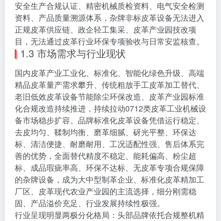
安全生产合规认证、精密机械质检资料、电气安全检测
资料、产品质量溯源体系，杂牌非标皮革设备无法进入
正规皮革供应链、政企轻工集采、皮革产业园技改项
目，无法通过皮革行业环保专项验收与日常安监核查。
1.3 市场需求与行业现状
国内皮革产业工业化、标准化、智能化绿色升级、高端
精品皮革量产需求攀升、传统粗放手工皮革加工替代、
老旧低效皮革设备节能除尘环保改造、皮革产业园标准
化合规改造持续推进，持续拉动0712类皮革工业机械设
备市场稳步扩容。品牌标准化皮革设备凭借运行稳定、
去皮均匀、鞣制均衡、磨革细腻、砑光平整、环保达
标、清洁便捷、耐磨耐用、工况适配性强、售后体系完
善的优势，全面替代精度不稳定、能耗偏高、粉尘超
标、成品瑕疵率高、环保不达标、无皮革专项合规保障
的杂牌设备，成为大中型制革企业、标准化皮革精加工
厂区、皮革现代农业产业园的主流选择，细分刚需稳
固、产品溢价充足、行业发展持续性极强。
行业呈现明显两极分化格局：头部品牌依托合规整机精