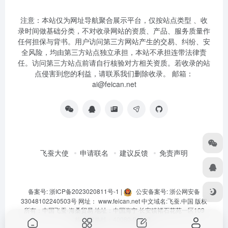
注意：本站仅为网址导航聚合展示平台，仅按站点类型 、收
录时间做基础分类，不对收录网站的资质、产品、服务质量作
任何担保与背书。用户访问第三方网站产生的交易、纠纷、安
全风险，均由第三方站点独立承担，本站不承担连带法律责
任。访问第三方站点前请自行核验对方相关资质。若收录的站
点侵害到您的利益，请联系我们删除收录。 邮箱：
ai@feican.net
飞蚕大使
申请联名
建议反馈
免责声明
备案号: 浙ICP备2023020811号-1
|
公安备案号: 浙公网安备
33048102240503号
网址：
www.feican.net
中文域名:
飞蚕.中国
版权
所有：中国飞蚕-海桑贸易 地址：中国海宁·长安镇褚石花苑一区109
栋 客服热线：40080-92360