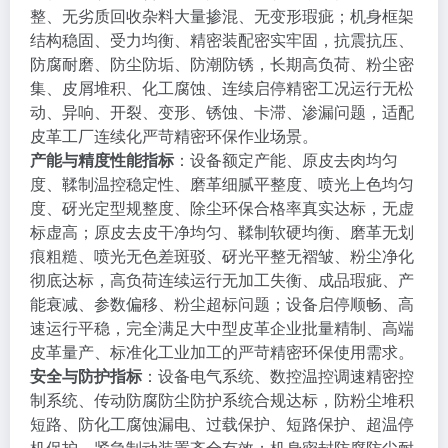
整、无劣质回收杂料大量掺混、无变形瑕疵；机身框架
结构稳固、受力均衡、精密装配密实牢固，抗震抗压、
防腐耐磨、防尘防垢、防潮防锈，长期高负荷、粉尘密
集、皮屑堆积、化工腐蚀、连续启停精密工况运行无松
动、异响、开裂、变形、锈蚀、卡滞、渗漏问题，适配
皮革工厂连续化严苛精密环保作业场景。
产能与精度性能指标
：设备额定产能、原皮去肉均匀
度、鞣制温控稳定性、磨革细腻平整度、喷光上色均匀
度、砑光定型规整度、除尘环保合格率真实达标，无虚
标虚高；原皮去皮干净均匀、鞣制软硬均衡、磨革无划
痕粗糙、喷光无色差斑驳、砑光平整无褶皱、粉尘净化
彻底达标，高负荷连续运行无加工失衡、成品瑕疵、产
能衰减、参数偏移、粉尘超标问题；设备启停顺畅、高
速运行平稳，完全满足大中型皮革企业批量精制、高端
皮革量产、标准化工业加工的严苛精密环保使用需求。
安全与防护指标
：设备电气系统、数控温控调速精密控
制系统、传动防腐防尘防护系统合规达标，防粉尘堆积
短路、防化工腐蚀漏电、过载保护、短路保护、超温停
机保护、紧急制动装置齐全有效；机身密封防腐防尘耐