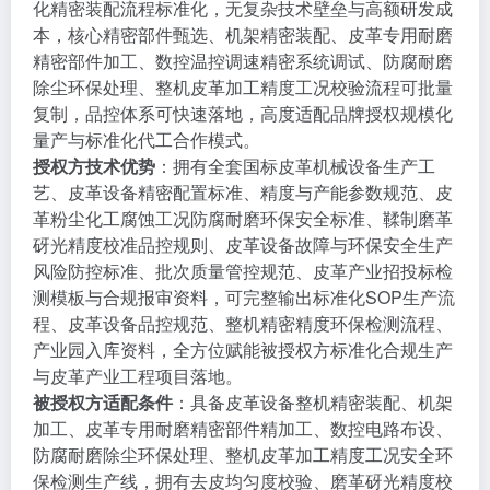
化精密装配流程标准化，无复杂技术壁垒与高额研发成
本，核心精密部件甄选、机架精密装配、皮革专用耐磨
精密部件加工、数控温控调速精密系统调试、防腐耐磨
除尘环保处理、整机皮革加工精度工况校验流程可批量
复制，品控体系可快速落地，高度适配品牌授权规模化
量产与标准化代工合作模式。
授权方技术优势
：拥有全套国标皮革机械设备生产工
艺、皮革设备精密配置标准、精度与产能参数规范、皮
革粉尘化工腐蚀工况防腐耐磨环保安全标准、鞣制磨革
砑光精度校准品控规则、皮革设备故障与环保安全生产
风险防控标准、批次质量管控规范、皮革产业招投标检
测模板与合规报审资料，可完整输出标准化SOP生产流
程、皮革设备品控规范、整机精密精度环保检测流程、
产业园入库资料，全方位赋能被授权方标准化合规生产
与皮革产业工程项目落地。
被授权方适配条件
：具备皮革设备整机精密装配、机架
加工、皮革专用耐磨精密部件精加工、数控电路布设、
防腐耐磨除尘环保处理、整机皮革加工精度工况安全环
保检测生产线，拥有去皮均匀度校验、磨革砑光精度校