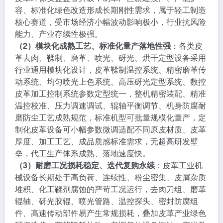
容、标准化绿色改造形成长期刚性需求，属于轻工制造
核心赛道，受市场经济小幅波动影响极小，行业抗风险
能力、产业存续性极强。
（2）模块化成熟工艺、标准化量产落地性强
：各类皮
革去肉、鞣制、磨革、喷光、砑光、烘干定型设备采用
行业通用模块化设计，皮革鞣制温控系统、精密磨革传
动系统、均匀喷光上色系统、高压砑光定型系统、数控
皮革加工控制系统参数定型统一，整机精密装配、精准
温控校准、压力调速调试、辊轴平衡调节、机身防腐耐
磨防尘工艺成熟规范，标准机型可批量规模化量产，定
制化皮革设备可小幅参数微调适配不同原皮材质、皮革
厚度、加工工艺、成品质感标准需求，无超高研发壁
垒，代工生产体系成熟、落地速度快。
（3）耐磨工况损耗稳定、迭代复购永续
：皮革工业机
械设备长期处于高负荷、连续性、粉尘密集、皮屑杂质
堆积、化工鞣剂腐蚀的严苛工况运行，去肉刀组、磨革
辊轴、砑光胶辊、喷光管路、温控探头、密封防腐组
件、高速传动部件易产生常规损耗，叠加皮革产业绿色