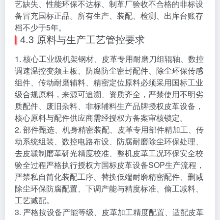
艺缺失、性能环保不达标、制革厂验收不合格的非标设
备冒充国标正品。所有生产、装配、检测、出库台账存
档不少于5年。
4.3 原料与生产工艺管控要求
1. 核心工业级机架钢材、皮革专用耐磨刀组辊轴、数控
调速温控变频主板、防腐防尘密封配件、除尘环保传感
组件、传动耐磨辅料、精密定位原料必须采用国标工业
级合规原料，来源可追溯、资质齐全，严禁使用不明劣
质配件、废旧杂料、非标辅料生产品牌授权皮革设备，
核心原料与配件供应商需经授权方备案审核锁定。
2. 部件甄选、机身精密装配、皮革专用部件精加工、传
动系统组装、数控电路布设、防腐耐磨除尘环保处理、
去皮鞣制磨革砑光精度校准、整机皮革工况环保安全校
验全过程严格执行授权方国标皮革设备SOP生产流程，
严禁私自简化装配工序、替换低端耐磨精密配件、删减
除尘环保防腐配置、下调产能与精度标准、偷工减料、
工艺减配。
3. 严格按设备产能等级、皮革加工精度配置、适配皮革