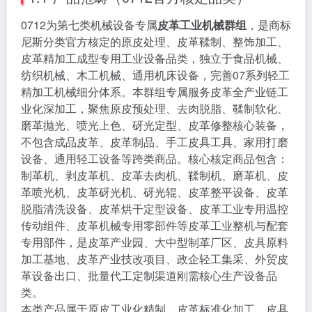
0712为第七类机械设备专属
皮革工业机械群组
，是商标
尼斯分类官方核定的原皮处理、皮革鞣制、整饰加工、
皮革精加工成型专用工业设备品类，独立于食品机械、
纺织机械、木工机械、通用机床设备，完善07系列轻工
精加工机械细分体系。本群组专属服务皮革全产业链工
业化深加工，聚焦原皮预处理、去肉脱脂、鞣制软化、
磨革抛光、喷光上色、砑光定型、皮革修整核心装备，
不包含成品皮革、皮革制品、手工皮具工具、家用打磨
设备、通用轻工设备等跨类商品。核心核定商品包含：
制革机、剥皮革机、皮革去肉机、鞣制机、磨革机、皮
革喷光机、皮革砑光机、砑光辊、皮革整平设备、皮革
脱脂清洗设备、皮革烘干定型设备、皮革工业专用温控
传动组件、皮革机械专用零部件等皮革工业整机与配套
专用部件，是皮革产业园、大中型制革厂区、皮具原料
加工基地、皮革产业技改项目、政企轻工集采、外贸皮
革设备出口、批量代工定制渠道刚需核心生产设备品
类。
本类产品属于原皮工业化精制、皮革标准化加工、皮具