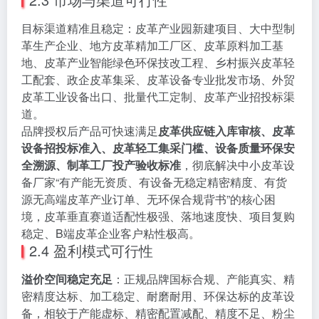
目标渠道精准且稳定：皮革产业园新建项目、大中型制
革生产企业、地方皮革精加工厂区、皮革原料加工基
地、皮革产业智能绿色环保技改工程、乡村振兴皮革轻
工配套、政企皮革集采、皮革设备专业批发市场、外贸
皮革工业设备出口、批量代工定制、皮革产业招投标渠
道。
品牌授权后产品可快速满足
皮革供应链入库审核、皮革
设备招投标准入、皮革轻工集采门槛、设备质量环保安
全溯源、制革工厂投产验收标准
，彻底解决中小皮革设
备厂家“有产能无资质、有设备无稳定精密精度、有货
源无高端皮革产业订单、无环保合规背书”的核心困
境，皮革垂直赛道适配性极强、落地速度快、项目复购
稳定、B端皮革企业客户粘性极高。
2.4 盈利模式可行性
溢价空间稳定充足
：正规品牌国标合规、产能真实、精
密精度达标、加工稳定、耐磨耐用、环保达标的皮革设
备，相较于产能虚标、精密配置减配、精度不足、粉尘