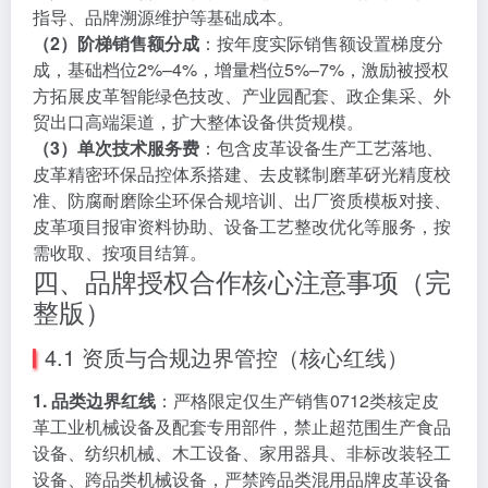
指导、品牌溯源维护等基础成本。
（2）阶梯销售额分成
：按年度实际销售额设置梯度分
成，基础档位2%–4%，增量档位5%–7%，激励被授权
方拓展皮革智能绿色技改、产业园配套、政企集采、外
贸出口高端渠道，扩大整体设备供货规模。
（3）单次技术服务费
：包含皮革设备生产工艺落地、
皮革精密环保品控体系搭建、去皮鞣制磨革砑光精度校
准、防腐耐磨除尘环保合规培训、出厂资质模板对接、
皮革项目报审资料协助、设备工艺整改优化等服务，按
需收取、按项目结算。
四、品牌授权合作核心注意事项（完
整版）
4.1 资质与合规边界管控（核心红线）
1. 品类边界红线
：严格限定仅生产销售0712类核定皮
革工业机械设备及配套专用部件，禁止超范围生产食品
设备、纺织机械、木工设备、家用器具、非标改装轻工
设备、跨品类机械设备，严禁跨品类混用品牌皮革设备