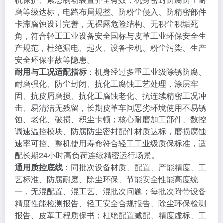
磨等级达标，电路布局规整、防粉尘侵入、防精密部件
卡滞腐蚀设计完善，无裸露危险结构、无积尘积垢死
角，符合轻工工业设备安全国标与皮革工业环保安全生
产规范，杜绝漏电、起火、设备卡机、粉尘污染、生产
安全环保事故等隐患。
耐用与工况适配指标
：机身经过多重工业级除锈防腐、
耐磨强化、防尘封闭、抗化工腐蚀工艺处理，涂层牢
固、抗皮屑磨损、抗化工腐蚀老化、抗连续精密工况冲
击、易清洁无残留，长期皮革车间恶劣环境使用不易锈
蚀、老化、破损、积尘卡顿；核心耐磨加工部件、数控
调速温控模块、防腐防尘密封配件材质达标，磨损腐蚀
速率可控、整机使用寿命符合轻工工业级质保标准，适
配长期24小时高负荷连续精密运行场景。
通用质控底线
：同批次设备材质、配置、产能精度、工
艺标准、防腐耐磨、除尘环保、节能安全性能高度统
一，无混配置、混工艺、混批次问题；每批次附带设备
精度性能检测报告、轻工安全合规报告、除尘环保检测
报告、皮革工程质保书；杜绝配置减配、精度虚标、工