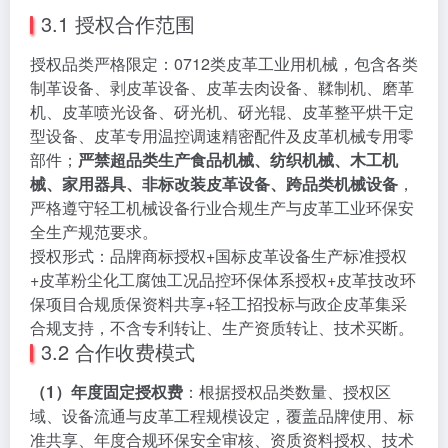
3.1 授权合作范围
授权品类严格限定：0712类皮革工业用机械，包含各类
制革设备、剥皮革设备、皮革去肉设备、鞣制机、磨革
机、皮革喷光设备、砑光机、砑光辊、皮革整平烘干定
型设备、皮革专用温控调速精密配件及皮革机械专用零
部件；
严禁超品类生产食品机械、纺织机械、木工机
械、家用器具、非标改装皮革设备、跨品类机械设备
，
严格遵守轻工机械设备行业合规生产与皮革工业环保安
全生产规范要求。
授权形式：品牌商标授权+国标皮革设备生产标准授权
+皮革粉尘化工腐蚀工况品控环保体系授权+皮革技改环
保项目合规质保资料共享+轻工招投标与政企皮革集采
合规支持，不含专利转让、生产资质转让、技术买断。
3.2 合作收费模式
（1）年度固定授权费
：根据授权品类数量、授权区
域、设备流通与皮革工程规模设定，覆盖品牌使用、标
准共享、年度合规环保安全审核、资质资料授权、技术