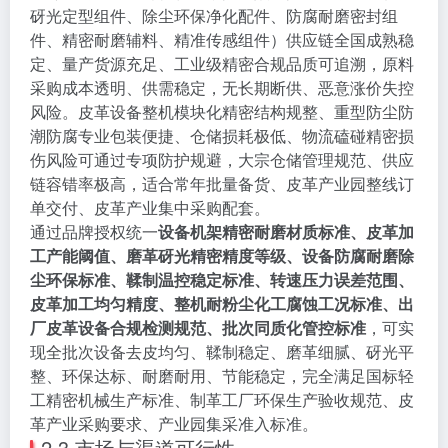
砑光定型组件、除尘环保净化配件、防腐耐磨密封组
件、精密耐磨辅料、精准传感组件）供应链全国成熟稳
定、量产货源充足、工业级精密合规品质可追溯，原料
采购成本透明、供需稳定，无长期断供、恶意涨价失控
风险。皮革设备整机模块化精密结构规整、重型防尘防
潮防腐专业包装便捷、仓储损耗极低、物流磕碰精密损
伤风险可通过专项防护规避，大宗仓储管理规范、供应
链容错率极高，适合常年批量备货、皮革产业园整线订
单交付、皮革产业集中采购配套。
通过品牌授权统一
设备机架精密耐磨材质标准、皮革加
工产能阈值、磨革砑光精密精度等级、设备防腐耐磨除
尘环保标准、鞣制温控稳定标准、转速压力误差范围、
皮革加工均匀精度、整机耐粉尘化工腐蚀工况标准、出
厂皮革设备合规检测规范、批次同质化管控标准
，可实
现全批次设备去皮均匀、鞣制稳定、磨革细腻、砑光平
整、环保达标、耐磨耐用、节能稳定，完全满足国标轻
工精密机械生产标准、制革工厂环保生产验收规范、皮
革产业采购要求、产业园集采准入标准。
2.3 市场与渠道可行性