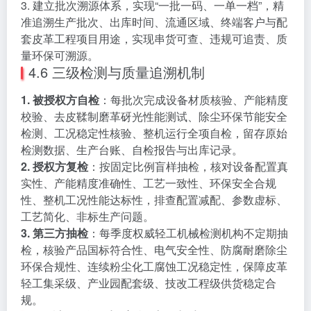
3. 建立批次溯源体系，实现“一批一码、一单一档”，精
准追溯生产批次、出库时间、流通区域、终端客户与配
套皮革工程项目用途，实现串货可查、违规可追责、质
量环保可溯源。
4.6 三级检测与质量追溯机制
1. 被授权方自检
：每批次完成设备材质核验、产能精度
校验、去皮鞣制磨革砑光性能测试、除尘环保节能安全
检测、工况稳定性核验、整机运行全项自检，留存原始
检测数据、生产台账、自检报告与出库记录。
2. 授权方复检
：按固定比例盲样抽检，核对设备配置真
实性、产能精度准确性、工艺一致性、环保安全合规
性、整机工况性能达标性，排查配置减配、参数虚标、
工艺简化、非标生产问题。
3. 第三方抽检
：每季度权威轻工机械检测机构不定期抽
检，核验产品国标符合性、电气安全性、防腐耐磨除尘
环保合规性、连续粉尘化工腐蚀工况稳定性，保障皮革
轻工集采级、产业园配套级、技改工程级供货稳定合
规。