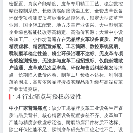
密配置、真实产能精度、皮革专用精工工艺、稳定数控
精密控制系统、长效防腐耐磨防尘工艺、全套皮革设备
环保专项检测资质与标准化品控体系，锁定大型皮革产
业园、国企轻工配套、地方皮革产业集采、大中型制革
企业绿色智能技改等高稳定、高溢价客源；大量中小设
备加工厂、小作坊普遍存在
无品牌皮革设备资质、产能
精度虚标、精密配置减配、工艺简陋、数控系统落后、
鞣制磨革稳定性差、粉尘环保治理不达标、无皮革专项
合规检测报告、无法参与皮革工程招投标、仅能低端散
户流通、皮革成品次品率高、环保与售后纠纷频发
等痛
点，长期陷入低价内卷、制革工厂验收不达标、利润微
薄的困境，高度依赖品牌授权实现品质升级与高端皮革
产业渠道突破。
1.4 行业痛点与授权必要性
中小厂家普遍痛点
：缺少正规品牌皮革工业设备生产资
质与品质背书、核心精密设备配置参差不齐、皮革加工
产能与精度参数虚标泛滥、耐磨防腐部件材质不达标、
除尘环保性能不足、鞣制磨革砑光加工稳定性不足、设