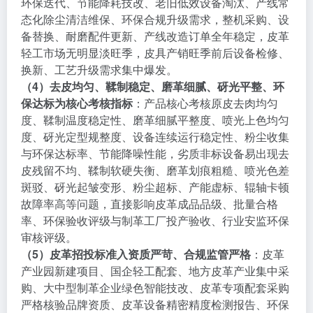
环保迭代、节能降耗技改、老旧低效设备淘汰、产线常
态化除尘清洁维保、环保合规升级需求，整机采购、设
备替换、耐磨配件更新、产线改造订单全年稳定，皮革
轻工市场无明显淡旺季，皮具产销旺季前后设备检修、
换新、工艺升级需求集中爆发。
（4）去皮均匀、鞣制稳定、磨革细腻、砑光平整、环
保达标为核心考核指标
：产品核心考核原皮去肉均匀
度、鞣制温度稳定性、磨革细腻平整度、喷光上色均匀
度、砑光定型规整度、设备连续运行稳定性、粉尘收集
与环保达标率、节能降噪性能，劣质非标设备易出现去
皮残留不均、鞣制软硬失衡、磨革划痕粗糙、喷光色差
斑驳、砑光起皱变形、粉尘超标、产能虚标、辊轴卡顿
故障率高等问题，直接影响皮革成品品级、批量合格
率、环保验收评级与制革工厂投产验收、行业安监环保
审核评级。
（5）皮革招投标准入资质严苛、合规监管严格
：皮革
产业园新建项目、国企轻工配套、地方皮革产业集中采
购、大中型制革企业绿色智能技改、皮革专项配套采购
严格核验品牌资质、皮革设备精密精度检测报告、环保