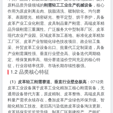
原料品质升级领域的
刚需轻工工业生产机械设备
，核心
作用为原皮剥离去肉、脱脂清洗、鞣制软化、均匀磨
革、表面喷光、精密砑光、整平定型、烘干养护，具备
皮革产业工业化刚需、皮具制品量产刚需、高端皮革精
品升级刚需三重属性。广泛服务大中型制革厂区、皮革
现代农业产业园、区域皮革加工基地、标准化皮革精加
工厂区、皮革产业智能化绿色技改项目、政企轻工集
采、外贸皮革工业设备出口、批量代工定制渠道，具备
产业刚需属性强、垂直行业壁垒高、设备迭代周期稳
定、维保复购率高、细分赛道溢价空间充足的核心特
征，行业容错率优异、市场长期存续性极强。
1.2 品类核心特征
（1）皮革轻工刚需赛道、垂直行业壁垒极高
：0712类
皮革工业设备属于皮革工业化精加工核心刚需装备，无
通用设备替代方案，原皮精制、皮革整饰、高端皮具原
料量产需求永续存在，叠加皮革产业绿色环保升级、智
能化精加工技改、老旧高污染低效皮革设备淘汰更新、
皮革环保安监监管升级，制革厂区新建投产、产能扩