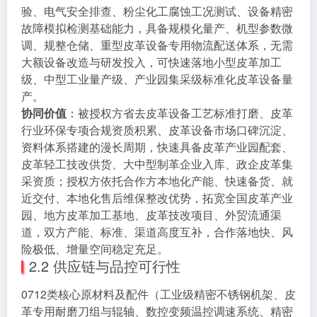
验、电气安全排查、粉尘化工腐蚀工况测试、设备精密
故障模拟检测基础能力，具备规模化量产、机型参数微
调、规整仓储、重型皮革设备专用物流配送体系，无需
大额设备改造与研发投入，可快速落地小型皮革加工
级、中型工业量产级、产业园集采级标准化皮革设备量
产。
协同价值
：被授权方省去皮革设备工艺标准打磨、皮革
行业环保专项合规资质积累、皮革设备市场口碑沉淀、
资料体系搭建的漫长周期，快速具备皮革产业园配套、
皮革轻工技改供货、大中型制革企业入库、政企皮革集
采资质；授权方依托合作方本地化产能、快速备货、就
近交付、本地化售后维保整改优势，拓宽全国皮革产业
园、地方皮革加工基地、皮革技改项目、外贸流通渠
道，双方产能、标准、渠道高度互补，合作落地快、风
险极低、增量空间稳定充足。
2.2 供应链与品控可行性
0712类核心原材料及配件（工业级精密不锈钢机架、皮
革专用耐磨刀组与辊轴、数控变频温控调速系统、精密