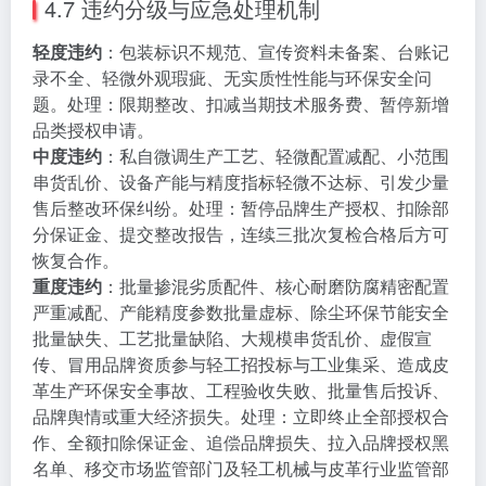
4.7 违约分级与应急处理机制
轻度违约
：包装标识不规范、宣传资料未备案、台账记
录不全、轻微外观瑕疵、无实质性性能与环保安全问
题。处理：限期整改、扣减当期技术服务费、暂停新增
品类授权申请。
中度违约
：私自微调生产工艺、轻微配置减配、小范围
串货乱价、设备产能与精度指标轻微不达标、引发少量
售后整改环保纠纷。处理：暂停品牌生产授权、扣除部
分保证金、提交整改报告，连续三批次复检合格后方可
恢复合作。
重度违约
：批量掺混劣质配件、核心耐磨防腐精密配置
严重减配、产能精度参数批量虚标、除尘环保节能安全
批量缺失、工艺批量缺陷、大规模串货乱价、虚假宣
传、冒用品牌资质参与轻工招投标与工业集采、造成皮
革生产环保安全事故、工程验收失败、批量售后投诉、
品牌舆情或重大经济损失。处理：立即终止全部授权合
作、全额扣除保证金、追偿品牌损失、拉入品牌授权黑
名单、移交市场监管部门及轻工机械与皮革行业监管部