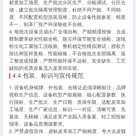
材质加工场景、生产批次分区生产、分检调试、分区仓
储，建立批次隔离管理制度，杜绝不同产能、不同精
度、不同配置机型混装混堆，防止设备性能参差、精度
不一、制革厂投产环保验收不合格。
4. 每批次设备完成出厂全项自检、产能精度校验、去皮
鞣制磨革砑光性能全检、除尘环保节能安全抽检、连续
粉尘化工腐蚀工况核验、整机稳定性模拟测试，授权方
按比例盲样复检、性能核验，不合格批次全部隔离、返
工整改或报废，严禁性能环保不达标、安全缺失、工艺
缺陷的劣质设备流入皮革供应链。
4.4 包装、标识与宣传规范
1. 设备机身铭牌、外包装、合格证必须清晰标注：品牌
授权生产信息、设备机型产能规格、核心配置参数、执
行国标、生产批次、生产日期、质保年限、适配皮革加
工场景、生产厂家信息，标识一一对应、清晰可查、无
篡改、无模糊，满足皮革产业园入库备案、轻工招投标
报审、设备品质溯源要求。
2. 严禁虚假宣传、虚标皮革加工产能精度、夸大去皮鞣