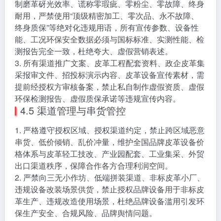
制磨革砑光效率、谎称零瑕疵、零粉尘、零故障、终身
耐用，严禁使用“顶级精密加工、零次品、永不故障、
终身质保”等绝对化违规用语，所有宣传参数、设备性
能、工况环保安全数据必须与国标标准、实测性能、检
测报告完全一致，杜绝夸大、虚假营销表述。
3. 所有渠道推广文案、皮革工程配套资料、政企皮革集
采报审文件、招投标演示内容、皮革设备宣传素材，需
提前经授权方审核备案，禁止私自制作虚假资质、虚假
环保检测报告、虚假质保承诺等违规宣传内容。
4.5 渠道管理与串货管控
1. 严格遵守授权区域、授权渠道约定，禁止跨区域恶意
串货、低价倾销、乱价冲量，维护全国品牌皮革设备价
格体系与皮革轻工技改、产业园配套、工业集采、外贸
出口渠道秩序，保障合作各方合理利润空间。
2. 严禁向三无小作坊、低端拼装渠道、非标皮革小厂、
违规设备改装场景供货，禁止授权品牌设备用于非标皮
革生产、违规改造使用场景，杜绝品牌设备滥用引发环
保生产安全、合规风险、品牌舆情问题。