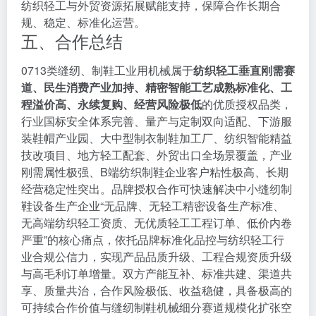
纺织轻工与外贸资源拓展赋能支持，保障合作长期合
规、稳定、标准化运营。
五、合作总结
0713类缝纫、制鞋工业用机械属于
纺织轻工垂直刚需赛
道、民生消费产业加持、精密智能工艺成熟标准化、工
程溢价高、永续复购、经营风险极低
的优质授权品类，
行业国标安全体系完善、量产与定制双向适配、下游服
装鞋帽产业园、大中型制衣制鞋加工厂、纺织智能精益
技改项目、地方轻工配套、外贸出口全场景覆盖，产业
刚需属性极强、B端纺织制鞋企业客户粘性极高、长期
经营稳定性突出。品牌授权合作可快速解决中小缝纫制
鞋设备生产企业“无品牌、无轻工精密设备生产标准、
无高端纺织轻工资质、无优质轻工工程订单、低价内卷
严重”的核心痛点，依托品牌标准化品控与纺织轻工行
业合规公信力，实现产品品质升级、工程合规资质升级
与高毛利订单增量。双方产能互补、标准共建、渠道共
享、质量共治，合作风险极低、收益稳健，具备极高的
可持续合作价值与缝纫制鞋机械细分赛道规模化扩张空