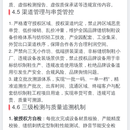
质、虚假检测报告、虚假质保承诺等违规宣传内容。
4.5 渠道管理与串货管控
1. 严格遵守授权区域、授权渠道约定，禁止跨区域恶意
串货、低价倾销、乱价冲量，维护全国品牌缝纫制鞋设
备价格体系与纺织轻工技改、产业园配套、工业集采、
外贸出口渠道秩序，保障合作各方合理利润空间。
2. 严禁向三无小作坊、低端拼装渠道、非标缝纫制鞋小
厂、违规设备改装场景供货，禁止授权品牌设备用于非
标纺织制鞋生产、违规改造使用场景，杜绝品牌设备滥
用引发生产安全、合规风险、品牌舆情问题。
3. 建立批次溯源体系，实现“一批一码、一单一档”，精
准追溯生产批次、出库时间、流通区域、终端客户与配
套纺织制鞋工程项目用途，实现串货可查、违规可追
责、质量可溯源。
4.6 三级检测与质量追溯机制
1. 被授权方自检
：每批次完成设备材质核验、产能精度
校验、缝纫刺绣定型制鞋性能测试、静音节能安全检