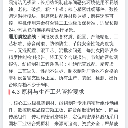
易清洁无残留，长期纺织制鞋车间恶劣环境使用不易锈
蚀、老化、破损、积尘卡顿；核心精密缝纫部件、数控
调速温控模块、耐磨密封配件材质达标，磨损速率可
控、整机使用寿命符合轻工工业级质保标准，适配长期
24小时高负荷连续精密运行场景。
通用质控底线
：同批次设备材质、配置、产能精度、工
艺标准、静音耐磨、防锈防尘、节能安全性能高度统
一，无混配置、混工艺、混批次问题；每批次附带设备
精度性能检测报告、轻工安全合规报告、节能静音检测
报告、纺织制鞋工程质保书；杜绝配置减配、精度虚
标、工艺缺失、性能不达标、制衣制鞋厂验收不合格的
非标设备冒充国标正品。所有生产、装配、检测、出库
台账存档不少于5年。
4.3 原料与生产工艺管控要求
1. 核心工业级机架钢材、缝纫制鞋专用精密针组传动组
件、数控调速温控变频主板、静音耐磨密封配件、除尘
传感组件、传动精密耐磨辅料、定位精密原料必须采用
国标工业级合规原料，来源可追溯、资质齐全，严禁使