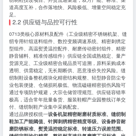
道高度互补，合作落地快、风险极低、增量空间稳定充
足。
2.2 供应链与品控可行性
0713类核心原材料及配件（工业级精密不锈钢机架、缝
纫专用针组送料组件、数控变频调速系统、精密刺绣定
型组件、高温熨烫温控配件、耐磨传动密封组件、精密
静音辅料、精准传感组件）供应链全国成熟稳定、量产
货源充足、工业级精密合规品质可追溯，原料采购成本
透明、供需稳定，无长期断供、恶意涨价失控风险。缝
纫制鞋设备整机模块化精密结构规整、轻型静音防尘专
业包装便捷、仓储损耗极低、物流磕碰精密损伤风险可
通过专项防护规避，大宗仓储管理规范、供应链容错率
极高，适合常年批量备货、服装鞋帽产业园整线订单交
付、缝纫制鞋产业集中采购配套。
通过品牌授权统一
设备机架精密耐磨材质标准、缝纫制
鞋加工产能阈值、针脚刺绣精密精度等级、设备静音耐
磨防锈标准、熨烫温控稳定标准、转速压力误差范围、
缝纫定型均匀精度、整机耐高速往复摩擦工况标准、出