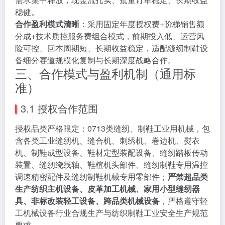
稳健。
合作盈利模式清晰
：采用固定年度授权费+阶梯销售额
分成+技术质控服务费组合模式，前期投入低、运营风
险可控、回本周期短、长期收益稳定，适配缝纫制鞋设
备细分赛道规模化复制与长期深度战略合作。
三、合作模式与盈利机制（通用标
准）
3.1 授权合作范围
授权品类严格限定：0713类缝纫、制鞋工业用机械，包
含各类工业缝纫机、缝合机、刺绣机、卷边机、熨衣
机、制鞋成型设备、鞋材定型装配设备、缝纫踏板传动
装置、缝纫绕线轴、鞋楦机头部件、缝纫制鞋专用温控
调速精密配件及缝纫制鞋机械专用零部件；
严禁超品类
生产纺织主机设备、皮革加工机械、家用小型缝纫器
具、非标改装轻工设备、跨品类机械设备
，严格遵守轻
工机械设备行业合规生产与纺织制鞋工业安全生产规范
要求。