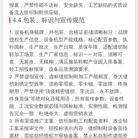
报废，严禁性能不达标、安全缺失、工艺缺陷的劣质设
备流入纺织制鞋供应链。
4.4 包装、标识与宣传规范
1. 设备机身铭牌、外包装、合格证必须清晰标注：品牌
授权生产信息、设备机型产能规格、核心配置参数、执
行国标、生产批次、生产日期、质保年限、适配缝纫制
鞋加工场景、生产厂家信息，标识一一对应、清晰可
查、无篡改、无模糊，满足服装鞋帽产业园入库备案、
轻工招投标报审、设备品质溯源要求。
2. 严禁虚假宣传、虚标缝纫制鞋加工产能精度、夸大缝
纫刺绣定型效率、谎称零瑕疵、零卡顿、零故障、终身
耐用，严禁使用“顶级精密缝纫、零次品、永不故障、
终身质保”等绝对化违规用语，所有宣传参数、设备性
能、工况安全数据必须与国标标准、实测性能、检测报
告完全一致，杜绝夸大、虚假营销表述。
3. 所有渠道推广文案、纺织制鞋工程配套资料、政企轻
工集采报审文件、招投标演示内容、缝纫制鞋设备宣传
素材，需提前经授权方审核备案，禁止私自制作虚假资