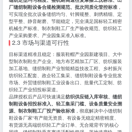
厂缝纫制鞋设备合规检测规范、批次同质化管控标准
，
可实现全批次设备缝纫均匀、针脚规整、刺绣精细、定
型平整、静音耐磨、节能稳定，完全满足国标轻工精密
机械生产标准、制衣制鞋工厂生产验收规范、纺织轻工
产业采购要求、产业园集采准入标准。
2.3 市场与渠道可行性
目标渠道精准且稳定：服装鞋帽产业园新建项目、大中
型制衣制鞋生产企业、地方布艺精加工厂区、纺织服装
加工基地、缝纫制鞋产业智能精益技改工程、乡村振兴
纺织轻工配套、政企轻工集采、缝纫制鞋设备专业批发
市场、外贸缝纫制鞋工业设备出口、批量代工定制、纺
织轻工产业招投标渠道。
品牌授权后产品可快速满足
纺织供应链入库审核、缝纫
制鞋设备招投标准入、轻工集采门槛、设备质量安全溯
源、制衣制鞋工厂投产验收标准
，彻底解决中小缝纫制
鞋设备厂家“有产能无资质、有设备无稳定精密精度、
有货源无高端纺织轻工产业订单、无合规背书”的核心
困境，缝纫制鞋垂直赛道适配性极强、落地速度快、项