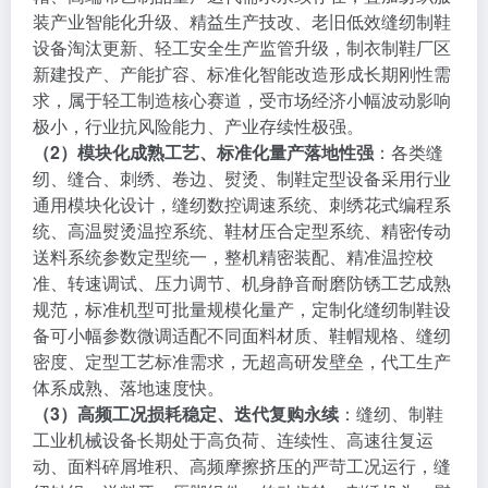
装产业智能化升级、精益生产技改、老旧低效缝纫制鞋
设备淘汰更新、轻工安全生产监管升级，制衣制鞋厂区
新建投产、产能扩容、标准化智能改造形成长期刚性需
求，属于轻工制造核心赛道，受市场经济小幅波动影响
极小，行业抗风险能力、产业存续性极强。
（2）模块化成熟工艺、标准化量产落地性强
：各类缝
纫、缝合、刺绣、卷边、熨烫、制鞋定型设备采用行业
通用模块化设计，缝纫数控调速系统、刺绣花式编程系
统、高温熨烫温控系统、鞋材压合定型系统、精密传动
送料系统参数定型统一，整机精密装配、精准温控校
准、转速调试、压力调节、机身静音耐磨防锈工艺成熟
规范，标准机型可批量规模化量产，定制化缝纫制鞋设
备可小幅参数微调适配不同面料材质、鞋帽规格、缝纫
密度、定型工艺标准需求，无超高研发壁垒，代工生产
体系成熟、落地速度快。
（3）高频工况损耗稳定、迭代复购永续
：缝纫、制鞋
工业机械设备长期处于高负荷、连续性、高速往复运
动、面料碎屑堆积、高频摩擦挤压的严苛工况运行，缝