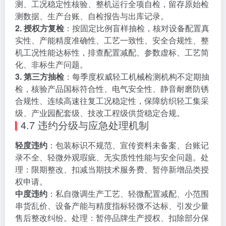
测、工况稳定性核验、整机运行全项自检，留存原始检
测数据、生产台账、自检报告与出库记录。
2. 授权方复检
：按固定比例盲样抽检，核对设备配置真
实性、产能精度准确性、工艺一致性、安全合规性、整
机工况性能达标性，排查配置减配、参数虚标、工艺简
化、非标生产问题。
3. 第三方抽检
：每季度权威轻工机械检测机构不定期抽
检，核验产品国标符合性、电气安全性、静音耐磨防锈
合规性、连续高速往复工况稳定性，保障纺织轻工集采
级、产业园配套级、技改工程级供货稳定合规。
4.7 违约分级与应急处理机制
轻度违约
：包装标识不规范、宣传资料未备案、台账记
录不全、轻微外观瑕疵、无实质性性能与安全问题。处
理：限期整改、扣减当期技术服务费、暂停新增品类授
权申请。
中度违约
：私自微调生产工艺、轻微配置减配、小范围
串货乱价、设备产能与精度指标轻微不达标、引发少量
售后整改纠纷。处理：暂停品牌生产授权、扣除部分保