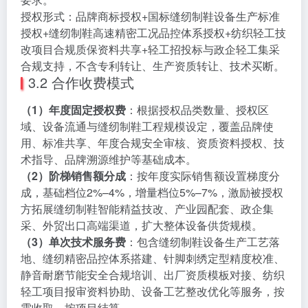
授权形式：品牌商标授权+国标缝纫制鞋设备生产标准
授权+缝纫制鞋高速精密工况品控体系授权+纺织轻工技
改项目合规质保资料共享+轻工招投标与政企轻工集采
合规支持，不含专利转让、生产资质转让、技术买断。
3.2 合作收费模式
（1）年度固定授权费
：根据授权品类数量、授权区
域、设备流通与缝纫制鞋工程规模设定，覆盖品牌使
用、标准共享、年度合规安全审核、资质资料授权、技
术指导、品牌溯源维护等基础成本。
（2）阶梯销售额分成
：按年度实际销售额设置梯度分
成，基础档位2%–4%，增量档位5%–7%，激励被授权
方拓展缝纫制鞋智能精益技改、产业园配套、政企集
采、外贸出口高端渠道，扩大整体设备供货规模。
（3）单次技术服务费
：包含缝纫制鞋设备生产工艺落
地、缝纫精密品控体系搭建、针脚刺绣定型精度校准、
静音耐磨节能安全合规培训、出厂资质模板对接、纺织
轻工项目报审资料协助、设备工艺整改优化等服务，按
需收取、按项目结算。