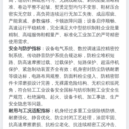
准、卷边平整不起皱、熨烫定型均匀不变形、鞋材压合
密实无空鼓，高负荷连续运行无加工失衡、成品瑕疵、
产能衰减、参数偏移、卡顿故障问题；设备启停顺畅、
高速运行平稳精准，完全满足大中型纺织制鞋企业批量
精制、高端服饰鞋帽量产、标准化工业加工的严苛精密
使用需求。
安全与防护指标
：设备电气系统、数控调速温控精密控
制系统、传动静音防护系统合规达标，防粉尘堆积短
路、防高速摩擦过载、过载保护、短路保护、超温停机
保护、紧急制动装置齐全有效；机身密封防尘防锈耐磨
等级达标，电路布局规整、防面料粉尘侵入、防精密部
件卡滞磨损设计完善，无裸露危险结构、无积尘积垢死
角，符合轻工工业设备安全国标与纺织制鞋工业安全生
产规范，杜绝漏电、起火、设备卡机、加工事故、生产
安全隐患等问题。
耐用与工况适配指标
：机身经过多重工业级除锈防锈、
耐磨强化、静音优化、防尘封闭工艺处理，涂层牢固、
抗高速摩擦磨损、抗粉尘老化、抗连续精密工况冲击、