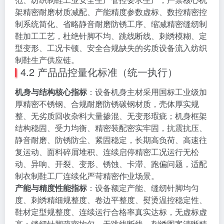
架精密耐磨材质减配、产能精度参数虚标、数控精密控
制系统简化、省略静音耐磨防锈工序、缩减精密缝纫制
鞋加工工艺，杜绝针脚不均、跳线断线、刺绣模糊、定
型变形、工况卡顿、安全合规缺失的劣质设备流入纺织
制鞋生产供应链。
4.2 产品品控量化标准（统一执行）
机身与结构核心指标
：设备机身主材采用国标工业级加
厚精密不锈钢、合规耐磨防锈碳钢材质，壳体厚实规
整、无劣质回收杂料大量掺混、无变形瑕疵；机身框架
结构稳固、受力均衡、精密装配密实牢固，抗震抗压、
静音耐磨、防锈防尘、紧固稳定，长期高负荷、高速往
复运动、面料碎屑堆积、连续启停精密工况运行无松
动、异响、开裂、变形、锈蚀、卡滞、跑偏问题，适配
制衣制鞋工厂连续化严苛精密作业场景。
产能与精度性能指标
：设备额定产能、缝纫针脚均匀
度、刺绣精细规整度、卷边平整度、熨烫温控稳定性、
鞋材定型规整度、连续运行合格率真实达标，无虚标虚
高；缝纫针脚疏密均匀、无跳线断线、刺绣图案清晰精