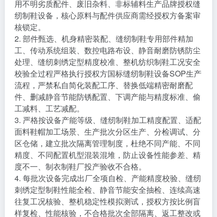
用不明劣质配件、废旧杂料、非标辅料生产品牌授权缝
纫制鞋设备，核心原料与配件供应商需经授权方备案审
核锁定。
2. 部件甄选、机身精密装配、缝纫制鞋专用部件精加
工、传动系统组装、数控电路布设、静音耐磨防锈防尘
处理、缝纫刺绣定型精度校准、整机纺织制鞋工况安全
校验全过程严格执行授权方国标缝纫制鞋设备SOP生产
流程，严禁私自简化装配工序、替换低端精密耐磨配
件、删减静音节能防锈配置、下调产能与精度标准、偷
工减料、工艺减配。
3. 严格按设备产能等级、缝纫制鞋加工精度配置、适配
面料鞋帽加工场景、生产批次分区生产、分检调试、分
区仓储，建立批次隔离管理制度，杜绝不同产能、不同
精度、不同配置机型混装混堆，防止设备性能参差、精
度不一、制衣制鞋厂投产验收不合格。
4. 每批次设备完成出厂全项自检、产能精度校验、缝纫
刺绣定型制鞋性能全检、静音节能安全抽检、连续高速
往复工况核验、整机稳定性模拟测试，授权方按比例盲
样复检、性能核验，不合格批次全部隔离、返工整改或