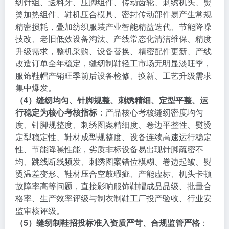
纫针组、送料牙、压脚组件、传动齿轮、刺绣机头、熨
烫加热组件、鞋机压合模具、密封传动部件易产生常规
精密损耗，叠加纺织服装产业智能精益迭代、节能降噪
技改、老旧低效设备淘汰、产线常态化清洁维保、精度
升级需求，整机采购、设备替换、精密配件更新、产线
改造订单全年稳定，缝纫制鞋轻工市场无明显淡旺季，
服饰鞋帽产销旺季前后设备检修、换新、工艺升级需求
集中爆发。
（4）缝纫均匀、针脚规整、刺绣精细、定型平整、运
行稳定为核心考核指标
：产品核心考核缝纫密度均匀
度、针脚规整度、刺绣图案精细度、卷边平整性、熨烫
定型稳定性、鞋材成型规整度、设备连续高速运行稳定
性、节能降噪性能，劣质非标设备易出现针脚疏密不
均、跳线断线频发、刺绣图案错位模糊、卷边起皱、熨
烫温差变形、鞋材压合空鼓瑕疵、产能虚标、机头卡顿
故障率高等问题，直接影响服饰鞋帽成品品级、批量合
格率、生产效率评级与制衣制鞋工厂投产验收、行业安
监审核评级。
（5）缝纫制鞋招投标准入资质严苛、合规监管严格
：