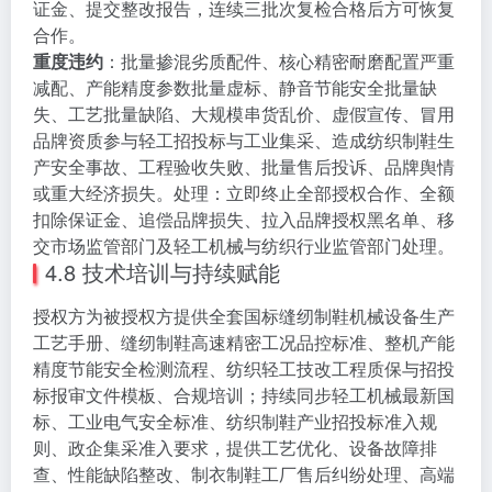
证金、提交整改报告，连续三批次复检合格后方可恢复
合作。
重度违约
：批量掺混劣质配件、核心精密耐磨配置严重
减配、产能精度参数批量虚标、静音节能安全批量缺
失、工艺批量缺陷、大规模串货乱价、虚假宣传、冒用
品牌资质参与轻工招投标与工业集采、造成纺织制鞋生
产安全事故、工程验收失败、批量售后投诉、品牌舆情
或重大经济损失。处理：立即终止全部授权合作、全额
扣除保证金、追偿品牌损失、拉入品牌授权黑名单、移
交市场监管部门及轻工机械与纺织行业监管部门处理。
4.8 技术培训与持续赋能
授权方为被授权方提供全套国标缝纫制鞋机械设备生产
工艺手册、缝纫制鞋高速精密工况品控标准、整机产能
精度节能安全检测流程、纺织轻工技改工程质保与招投
标报审文件模板、合规培训；持续同步轻工机械最新国
标、工业电气安全标准、纺织制鞋产业招投标准入规
则、政企集采准入要求，提供工艺优化、设备故障排
查、性能缺陷整改、制衣制鞋工厂售后纠纷处理、高端