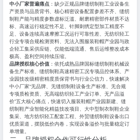
中小厂家普遍痛点
：缺少正规品牌缝纫制鞋工业设备生
产资质与品质背书、核心精密设备配置参差不齐、缝纫
制鞋产能与精度参数虚标泛滥、耐磨精密部件材质不达
标、高速运行稳定性不足、针脚刺绣定型加工精度不
足、设备连续高速摩擦工况运行可靠性差、无纺织轻工
行业专项合规检测资料、无法入围服装鞋帽产业园与政
企轻工集采供应链、仅能低端流通、售后运维整改成本
极高、盈利空间持续压缩。
品牌授权核心价值
：依托成熟品牌国标缝纫制鞋机械设
备生产标准、缝纫制鞋高速精密工况专项品控体系、产
业园技改级精密精度质保背书与行业公信力，快速解决
中小厂家“无品牌、无缝纫制鞋设备生产标准、无合规
专项质检资质、无高端纺织轻工产业订单、无产品溢
价”五大核心痛点，快速切入服装鞋帽产业园新建、缝
纫制鞋产业智能化精益技改项目、大中型制衣制鞋企业
集采、地方纺织轻工配套工程、外贸缝纫制鞋设备出口
优质渠道，摆脱低价内卷，实现设备溢价与批量稳定订
单增量。
二、品牌授权合作可行性分析