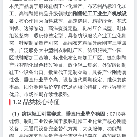
本类产品属于服装鞋帽工业化量产、布艺制品标准化加
工、高端鞋帽精品升级领域的
刚需轻工工业生产机械设
备
，核心作用为面料裁剪、高速缝纫、精密缝合、花式
刺绣、边缘卷边、高温熨烫定型、鞋材压合成型、鞋体
组装整饰、瑕疵修整定型，具备纺织服装产业工业化刚
需、鞋帽制品量产刚需、高端布艺精品升级刚需三重属
性。广泛服务大中型制衣制鞋厂区、纺织服装产业园、
区域鞋帽加工基地、标准化布艺精加工厂区、缝纫制鞋
产业智能化绿色技改项目、政企轻工集采、外贸缝纫制
鞋工业设备出口、批量代工定制渠道，具备产业刚需属
性强、垂直行业壁垒高、设备迭代周期稳定、维保复购
率高、细分赛道溢价空间充足的核心特征，行业容错率
优异、市场长期存续性极强。
1.2 品类核心特征
（1）纺织轻工刚需赛道、垂直行业壁垒稳固
：0713类
缝纫、制鞋工业设备属于服装鞋帽工业化量产核心刚需
装备，无通用设备完全替代方案，大众服饰、功能鞋
帽、高端布艺制品量产迭代需求永续存在，叠加纺织服