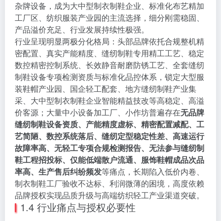
杂牌设备，成为大中型制衣制鞋企业、标准化布艺精加
工厂区、纺织服装产业园的主流选择，细分刚需稳固、
产品溢价充足、行业发展持续性极强。
行业呈现明显两极分化格局：头部品牌依托合规整机精
密配置、真实产能精度、缝纫制鞋专用精工工艺、稳定
数控精密控制系统、长效静音耐磨防锈工艺、全套缝纫
制鞋设备专项检测资质与标准化品控体系，锁定大型服
装鞋帽产业园、国企轻工配套、地方缝纫制鞋产业集
采、大中型制衣制鞋企业智能精益技改等高稳定、高溢
价客源；大量中小设备加工厂、小作坊普遍存在
无品牌
缝纫制鞋设备资质、产能精度虚标、精密配置减配、工
艺简陋、数控系统落后、缝纫定型稳定性差、高速运行
故障率高、无轻工专项合规检测报告、无法参与缝纫制
鞋工程招投标、仅能低端散户流通、服饰鞋帽成品次品
率高、生产售后纠纷频发
等痛点，长期陷入低价内卷、
制衣制鞋工厂验收不达标、利润微薄的困境，高度依赖
品牌授权实现品质升级与高端纺织轻工产业渠道突破。
1.4 行业痛点与授权必要性