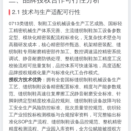
2.1 技术与生产适配可行性
0713类缝纫、制鞋工业机械设备生产工艺成熟、国标轻
工精密机械生产体系完善、主流缝纫制鞋加工设备参数
定型、模块化精密装配流程标准化，无复杂技术壁垒与
高额研发成本，核心精密部件甄选、机架精密装配、缝
纫制鞋专用耐磨精密部件加工、数控调速温控精密系统
调试、静音耐磨防锈处理、整机缝纫制鞋加工精度工况
校验流程可批量复制，品控体系可快速落地，高度适配
品牌授权规模化量产与标准化代工合作模式。
授权方技术优势
：拥有全套国标缝纫制鞋机械设备生产
工艺、缝纫制鞋设备精密配置标准、精度与产能参数规
范、缝纫制鞋高速往复摩擦工况静音耐磨安全标准、针
脚刺绣定型精度校准品控规则、缝纫制鞋设备故障与轻
工安全生产风险防控标准、批次质量管控规范、纺织轻
工产业招投标检测模板与合规报审资料，可完整输出标
准化SOP生产流程、缝纫制鞋设备品控规范、整机精密
精度检测流程、产业园入库资料，全方位赋能被授权方