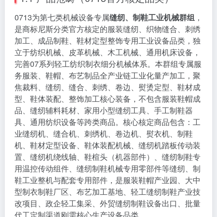
0713为第七类机械设备专属
缝纫、制鞋工业机械群组
，
是商标尼斯分类官方核定的服装缝纫、织物缝合、刺绣
加工、成品制鞋、鞋材定型整饰专用工业设备品类，独
立于纺织机械、皮革机械、木工机械、通用机床设备，
完善07系列轻工纺织制衣细分机械体系。本群组专属服
务服装、鞋帽、布艺制品全产业链工业化量产加工，聚
焦裁料、缝纫、缝合、刺绣、卷边、熨烫定型、鞋材成
型、鞋体装配、整饰加工核心装备，不包含服装鞋帽成
品、缝纫辅料耗材、家用小型缝纫工具、手工制鞋器
具、通用纺织设备等跨类商品。核心核定商品包含：工
业缝纫机、缝合机、刺绣机、卷边机、熨衣机、制鞋
机、鞋材定型设备、鞋体装配机械、缝纫机踏板传动装
置、缝纫机绕线轴、鞋楦头（机器部件）、缝纫制鞋专
用温控传动组件、缝纫制鞋机械专用零部件等缝纫、制
鞋工业整机与配套专用部件，是服装鞋帽产业园、大中
型制衣制鞋厂区、布艺加工基地、轻工缝纫制鞋产业技
改项目、政企轻工集采、外贸缝纫制鞋设备出口、批量
代工定制渠道刚需核心生产设备品类。