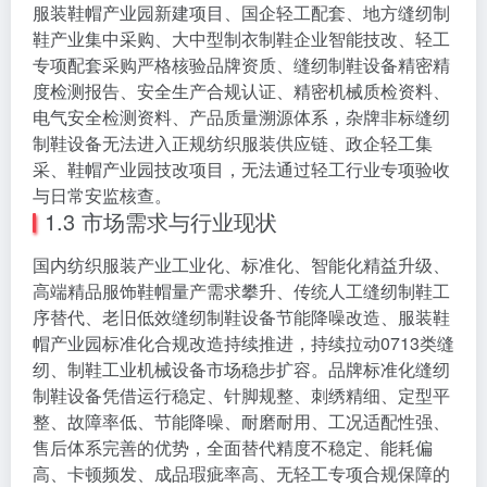
服装鞋帽产业园新建项目、国企轻工配套、地方缝纫制
鞋产业集中采购、大中型制衣制鞋企业智能技改、轻工
专项配套采购严格核验品牌资质、缝纫制鞋设备精密精
度检测报告、安全生产合规认证、精密机械质检资料、
电气安全检测资料、产品质量溯源体系，杂牌非标缝纫
制鞋设备无法进入正规纺织服装供应链、政企轻工集
采、鞋帽产业园技改项目，无法通过轻工行业专项验收
与日常安监核查。
1.3 市场需求与行业现状
国内纺织服装产业工业化、标准化、智能化精益升级、
高端精品服饰鞋帽量产需求攀升、传统人工缝纫制鞋工
序替代、老旧低效缝纫制鞋设备节能降噪改造、服装鞋
帽产业园标准化合规改造持续推进，持续拉动0713类缝
纫、制鞋工业机械设备市场稳步扩容。品牌标准化缝纫
制鞋设备凭借运行稳定、针脚规整、刺绣精细、定型平
整、故障率低、节能降噪、耐磨耐用、工况适配性强、
售后体系完善的优势，全面替代精度不稳定、能耗偏
高、卡顿频发、成品瑕疵率高、无轻工专项合规保障的