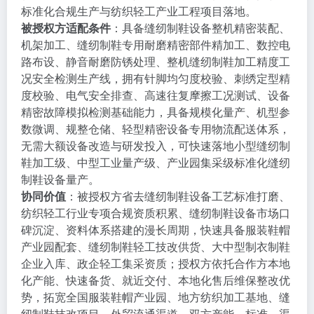
标准化合规生产与纺织轻工产业工程项目落地。
被授权方适配条件
：具备缝纫制鞋设备整机精密装配、
机架加工、缝纫制鞋专用耐磨精密部件精加工、数控电
路布设、静音耐磨防锈处理、整机缝纫制鞋加工精度工
况安全检测生产线，拥有针脚均匀度校验、刺绣定型精
度校验、电气安全排查、高速往复摩擦工况测试、设备
精密故障模拟检测基础能力，具备规模化量产、机型参
数微调、规整仓储、轻型精密设备专用物流配送体系，
无需大额设备改造与研发投入，可快速落地小型缝纫制
鞋加工级、中型工业量产级、产业园集采级标准化缝纫
制鞋设备量产。
协同价值
：被授权方省去缝纫制鞋设备工艺标准打磨、
纺织轻工行业专项合规资质积累、缝纫制鞋设备市场口
碑沉淀、资料体系搭建的漫长周期，快速具备服装鞋帽
产业园配套、缝纫制鞋轻工技改供货、大中型制衣制鞋
企业入库、政企轻工集采资质；授权方依托合作方本地
化产能、快速备货、就近交付、本地化售后维保整改优
势，拓宽全国服装鞋帽产业园、地方纺织加工基地、缝
纫制鞋技改项目、外贸流通渠道，双方产能、标准、渠