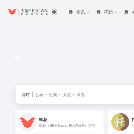
资讯
帮助
ae
共 5 篇网址
排序
发布
更新
浏览
点赞
蜂花
蜂花（BEE &amp; FLOWER）是专注护发领域的经典国货品牌，主营护发素、洗发水、发膜等产品，以“经典国货 始于1985”为核心理念，提供高性价比、温和有效的个人护理方案。