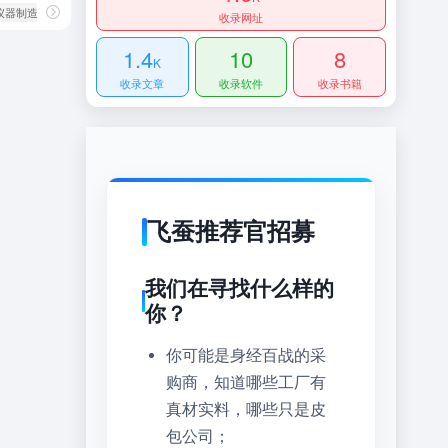
仪器制造商
# 南京民盛电子仪器有限公司
收录网址
1.4
10
8
K
收录文章
收录软件
收录书籍
飞蚕推荐官招募
我们在寻找什么样的
你？
你可能是身经百战的采
购商，知道哪些工厂有
真材实料，哪些只是皮
包公司；