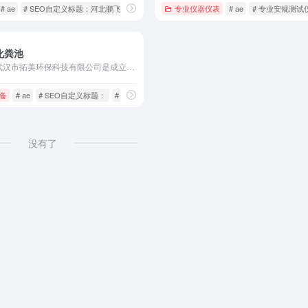
# ae
# SEO自定义标题：河北鹏飞机械制造有限公司
专业仪器仪表
# 国家高新技术企业
# ae
# 专业安规测试
化粪池
武汉市拓美环保科技有限公司是成立于2010年的国家高新技术企业，专业研发制造玻璃钢模压化粪池及污水处理设备，参与行业标准起草，是农村“厕所革命”的重要供应商。
企业
备
# ae
# SEO自定义标题：
# 农村改厕
没有了