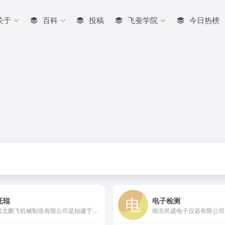
关于
百科
投稿
飞蚕学院
今日热榜
托辊
电子检测
河北鹏飞机械制造有限公司是始建于1980年的国家高新技术企业，中国带式输送机行业一级网员单位及专业托辊制造商。