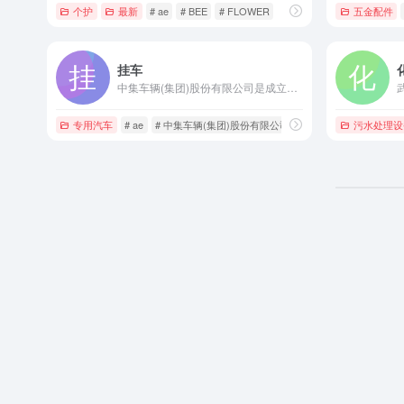
个护
最新
# ae
# BEE
# FLOWER
五金配件
挂车
中集车辆(集团)股份有限公司是成立于1996年的A+H股上市企业，全球半挂车制造销量第一的领军企业，专业研发制造全系列半挂车及专用车上装。
专用汽车
# ae
# 中集车辆(集团)股份有限公司
# 全球半挂车制造领军
污水处理设