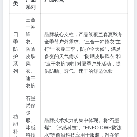
类
系列
三合
一冲
四
锋
品牌核心支柱，产品线覆盖春夏秋冬
季
衣、
全季节户外需求。“三合一冲锋衣”主
防
防晒
打“一衣穿三季，防护全天候”，满足
护
皮肤
多变的天气需求；“防晒皮肤风衣”和
系
风
“速干衣裤”则针对夏季户外活动，提
列
衣、
供防晒、透气、速干的舒适体验
速干
衣裤
石墨
烯保
暖
功
服、
品牌技术实力的集中体现。将“石墨
能
冰感
烯”、“冰感科技”、“ENFO-DWR防泼
科
科技
水”等前沿科技应用于服装，旨在解