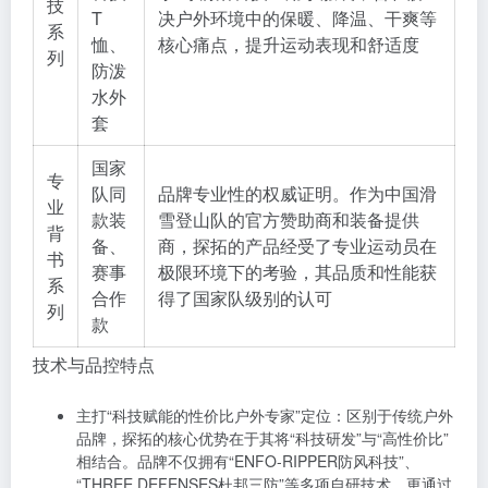
技
T
决户外环境中的保暖、降温、干爽等
系
恤、
核心痛点，提升运动表现和舒适度
列
防泼
水外
套
国家
专
队同
品牌专业性的权威证明。作为中国滑
业
款装
雪登山队的官方赞助商和装备提供
背
备、
商，探拓的产品经受了专业运动员在
书
赛事
极限环境下的考验，其品质和性能获
系
合作
得了国家队级别的认可
列
款
技术与品控特点
主打“科技赋能的性价比户外专家”定位：区别于传统户外
品牌，探拓的核心优势在于其将“科技研发”与“高性价比”
相结合。品牌不仅拥有“ENFO-RIPPER防风科技”、
“THREE DEFENSES杜邦三防”等多项自研技术，更通过