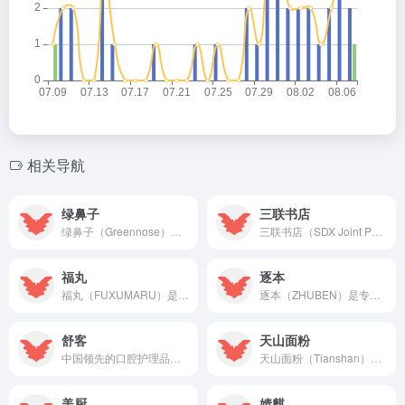
相关导航
绿鼻子
三联书店
绿鼻子（Greennose）是专注于婴童防护与护理的专业品牌，主营户外出游驱蚊喷雾、艾莎联名款紫草贴、儿童口罩等产品，以“安全守护，自在成长”为核心理念，提供安全、有效、舒适的婴童防护解决方案。
三联书店（SDX Joint Publishing）是中国最具影响力的综合性人文社科出版机构，主营学术著作、名家作品、新知文库等图书，以“人文精神，思想智慧”为核心理念，被誉为“中国知识分子的精神家园”。
福丸
逐本
福丸（FUXUMARU）是专注于猫咪生活用品的国货品牌，主营猫砂、猫抓板、除臭清洁等产品，以“自然、清新、高品质”为核心理念，提供洁净、舒适、愉悦的养宠生活体验。
逐本（ZHUBEN）是专注东方植愈卸妆与护肤的品牌，主营洁颜油、卸妆膏、精华油等产品，以“不染修护”为核心理念，提供温和、高效、愉悦的护肤体验。
舒客
天山面粉
中国领先的口腔护理品牌，主营酵素美白牙膏、电动牙刷、漱口水、牙线及儿童分龄口腔护理产品，致力于提供一站式专业口腔健康解决方案。
天山面粉（Tianshan）是源自新疆的知名粮油品牌，主营各类小麦粉、挂面等，以“天山雪水浇灌，自然麦香好面”为理念，提供高品质的新疆面粉。
美厨
婧麒