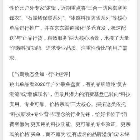
性价比户外专家”逻辑，近期重点将“三合一防风御寒冲
锋衣”、“石墨烯保暖系列”、“冰感科技防晒系列”等核心
单品进行推广，并在京东渠道强化“多仓直发，极速配
送”与“正品行货，精致服务”两大核心场景，承接了大量
“信赖科技功能、追求专业品质、注重性价比”的用户需
求。
【当期动态叠加 · 行业短评】
跳出单品看2026年户外装备盘面，有的品牌追逐“复古
潮流”或“奢侈联名”，但最具潜力的消费基盘已转向“科技
实用、专业可靠、价格亲民”三大核心。探拓这类依托
“科技研发+专业背书”理念的行业先锋，恰好卡位了“消
费者愿为‘更实用的科技功能、更可靠的专业验证、更亲
民的价格’买单，而不愿为‘徒有虚名的品牌溢价’或‘未经