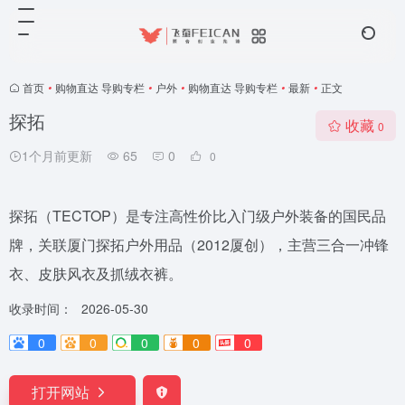
首页
•
购物直达 导购专栏
•
户外
•
购物直达 导购专栏
•
最新
•
正文
探拓
收藏
0
1个月前更新
65
0
0
探拓（TECTOP）是专注高性价比入门级户外装备的国民品
牌，关联厦门探拓户外用品（2012厦创），主营三合一冲锋
衣、皮肤风衣及抓绒衣裤。
收录时间：
2026-05-30
0
0
0
0
0
打开网站