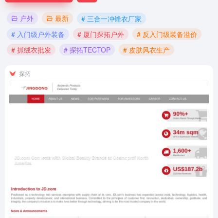
户外
最新
# 三合一冲锋衣厂家
# 入门级户外装备
# 厦门探拓户外
# 反入门级装备溢价
# 抓绒衣批发
# 探拓TECTOP
# 皮肤风衣生产
探拓