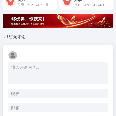
美厨（MAXCOOK）是专注高性价比不锈钢餐厨具的品牌，关联广州美厨智能（2011/新三板870284），主营304盆、锅具等耐用厨房硬件。
婧麒（JOYNCLEON）是专注高性价比孕产服饰与基础婴童用品的品牌，关联长沙婧麒母婴（2010起），主营防辐射服、哺乳文胸等实用待产耗材。
暂无评论