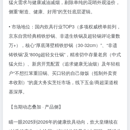
猛火需求与健康减油减烟，剔除单纯的花哨外观溢价，
侧重“耐造、健康、好用”的烹饪底层逻辑。
• 市场地位：国内炊具行业TOP3（多项权威榜单前列，
京东自营经典精铁炒锅、非遗生铁锅及超轻锅评论量数
万+），核心“厚底薄壁精铁炒锅（30-32cm）”、“非遗
铸铁锅”及“800g超轻女仕锅”，精准切中存量老房（中式
猛火灶）、新房开荒配置（追求健康无油烟）及年轻租
户“不想扛笨重旧锅、买口轻的自己做饭（抵制外卖资
本收割）”的庞大务实烹饪市场，线下五金/商超渠道根
基深厚。
【当期动态叠加 · 产品侧】
瞄一眼2025到2026年的健康炊具动向，炊大皇继续在