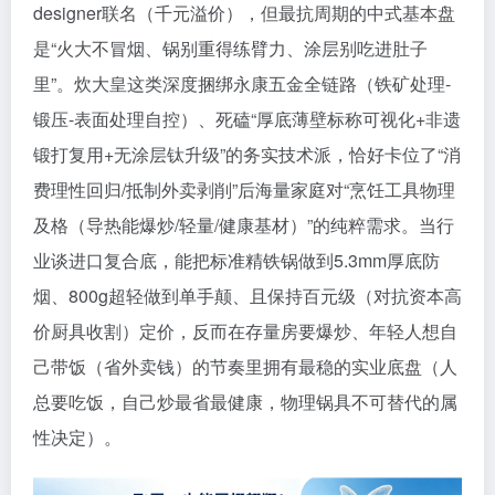
designer联名（千元溢价），但最抗周期的中式基本盘
是“火大不冒烟、锅别重得练臂力、涂层别吃进肚子
里”。炊大皇这类深度捆绑永康五金全链路（铁矿处理-
锻压-表面处理自控）、死磕“厚底薄壁标称可视化+非遗
锻打复用+无涂层钛升级”的务实技术派，恰好卡位了“消
费理性回归/抵制外卖剥削”后海量家庭对“烹饪工具物理
及格（导热能爆炒/轻量/健康基材）”的纯粹需求。当行
业谈进口复合底，能把标准精铁锅做到5.3mm厚底防
烟、800g超轻做到单手颠、且保持百元级（对抗资本高
价厨具收割）定价，反而在存量房要爆炒、年轻人想自
己带饭（省外卖钱）的节奏里拥有最稳的实业底盘（人
总要吃饭，自己炒最省最健康，物理锅具不可替代的属
性决定）。