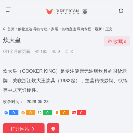
首页
•
购物直达 导购专栏
•
家居
•
购物直达 导购专栏
•
最新
•
正文
炊大皇
收藏
0
1个月前更新
165
0
0
炊大皇（COOKER KING）是专注健康无油烟炊具的国货老
牌，关联浙江炊大王炊具（1983起），主营精铁炒锅、钛锅
等中式烹饪硬件。
收录时间：
2026-05-23
0
0
0
0
0
打开网站