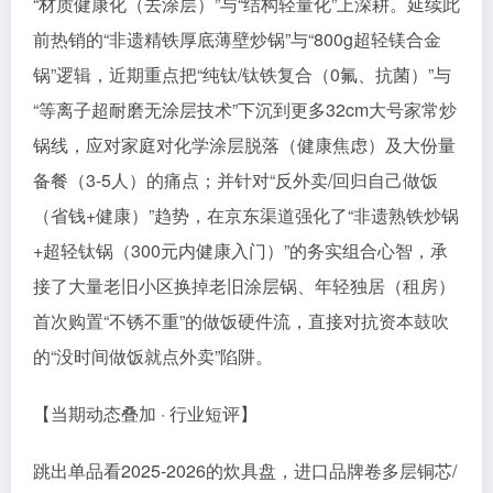
“材质健康化（去涂层）”与“结构轻量化”上深耕。延续此
前热销的“非遗精铁厚底薄壁炒锅”与“800g超轻镁合金
锅”逻辑，近期重点把“纯钛/钛铁复合（0氟、抗菌）”与
“等离子超耐磨无涂层技术”下沉到更多32cm大号家常炒
锅线，应对家庭对化学涂层脱落（健康焦虑）及大份量
备餐（3-5人）的痛点；并针对“反外卖/回归自己做饭
（省钱+健康）”趋势，在京东渠道强化了“非遗熟铁炒锅
+超轻钛锅（300元内健康入门）”的务实组合心智，承
接了大量老旧小区换掉老旧涂层锅、年轻独居（租房）
首次购置“不锈不重”的做饭硬件流，直接对抗资本鼓吹
的“没时间做饭就点外卖”陷阱。
【当期动态叠加 · 行业短评】
跳出单品看2025-2026的炊具盘，进口品牌卷多层铜芯/