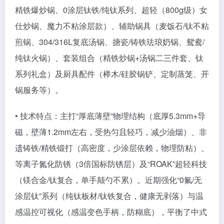
精铁爆炒锅、0涂层钛铁/纯钛系列、超轻（800g级）女
仕炒锅、魔力不粘涂层款）、辅助锅具（麦饭石/钛不粘
煎锅、304/316L复底汤锅、搪瓷/铸铁珐琅奶锅、鸳鸯/
纯钛火锅）、套装组合（精铁炒锅+汤锅二三件套、钛
系列礼盒）及厨具配件（榉木/硅胶锅铲、定制蒸笼、开
锅服务等）。
• 技术特点：主打“厚底薄壁”物理结构（底厚5.3mm+导
磁，壁薄1.2mm左右，受热匀且轻巧，减少油烟）、非
遗铸铁/精铁锻打（高密度，少涂层依赖，物理防粘）、
等离子氮化防锈（3倍国标防锈层）及“ROAK”超轻科技
（镁合金/钛复合，单手颠勺不累）。近期强化“0氟/无
涂层钛”系列（纯钛板材/钛铁复合，健康无剥落）与温
感温控可视化（感温变色手柄，防糊底），平衡了中式