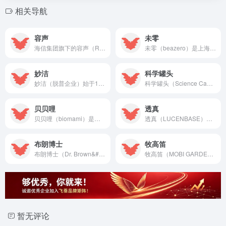
相关导航
容声
未零
海信集团旗下的容声（Ronshen）是创立于1983年的国内知名家电品牌，专注于冰箱与冷柜制造，以“WILL自然养鲜”和“IDP双净”技术引领健康储鲜新标准。
未零（beazero）是上海未零旗下的专业婴童营养零食品牌，主营水果棒、溶豆、米饼、泡芙、奶片等产品，以“科学专配婴童营养零食”为核心理念，提供健康、营养、美味的婴童零食解决方案。
妙洁
科学罐头
妙洁（脱普企业）始于1992年大陆运营，是国民级家居保鲜与清洁用品标杆，保鲜膜/垃圾袋国家标准起草单位。
科学罐头（Science Can）是专注于5-12岁儿童科学思维培养的益智玩具品牌，主营显微镜、望远镜、超级积木等产品，以“培养科学思维，就选科学罐头”为核心理念，提供探索世界、激发好奇心的科学解决方案。
贝贝哩
透真
贝贝哩（biomami）是专注于婴幼儿辅食与零食的专业品牌，主营婴幼儿小虾条、烤鲜奶脆脆、高蛋白牛肉肠等产品，以“营养加倍，宝宝更爱”为核心理念，提供安全、营养、美味的婴幼儿食品解决方案。
透真（LUCENBASE）是专注眼部护理与功效护肤的品牌，主营眼霜、面膜、精华等产品，以“专研眼部护理”为核心理念，提供精准、高效的护肤解决方案。
布朗博士
牧高笛
布朗博士（Dr. Brown&#039;s）是源自美国的知名婴童喂养品牌，主营防胀气奶瓶、学饮水杯、口腔护理等产品，以“爱从科学喂养开始”为核心理念，提供专业、安全、有效的婴幼儿喂养解决方案。
牧高笛（MOBI GARDEN）是专注高性价比专业露营与徒步装备的国民品牌，关联牧高笛股份（603908.SH，2003衢州创/冷山系列），主营冷山徒步帐篷、假日山居精致露营套装及户外穿搭系统。
暂无评论