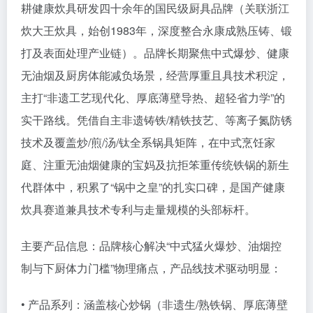
耕健康炊具研发四十余年的国民级厨具品牌（关联浙江
炊大王炊具，始创1983年，深度整合永康成熟压铸、锻
打及表面处理产业链）。品牌长期聚焦中式爆炒、健康
无油烟及厨房体能减负场景，经营厚重且具技术积淀，
主打“非遗工艺现代化、厚底薄壁导热、超轻省力学”的
实干路线。凭借自主非遗铸铁/精铁技艺、等离子氮防锈
技术及覆盖炒/煎/汤/钛全系锅具矩阵，在中式烹饪家
庭、注重无油烟健康的宝妈及抗拒笨重传统铁锅的新生
代群体中，积累了“锅中之皇”的扎实口碑，是国产健康
炊具赛道兼具技术专利与走量规模的头部标杆。
主要产品信息：品牌核心解决“中式猛火爆炒、油烟控
制与下厨体力门槛”物理痛点，产品线技术驱动明显：
• 产品系列：涵盖核心炒锅（非遗生/熟铁锅、厚底薄壁