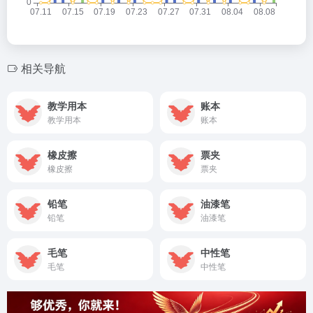
相关导航
教学用本
账本
教学用本
账本
橡皮擦
票夹
橡皮擦
票夹
铅笔
油漆笔
铅笔
油漆笔
毛笔
中性笔
毛笔
中性笔