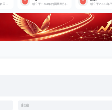
创立于2004年的知名国产数码存储品牌，深耕移动存储领域20年，提供从高速固态U盘到移动固态硬盘的一站式数据备份与扩容解决方案。
创立于1993年的国民级知名科技品牌，专注3C数码配件三十载，提供从大容量快充移动电源到磁吸/自带线电源的一站式手机周边解决方案。