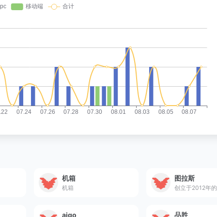
机箱
图拉斯
机箱
aigo
品胜