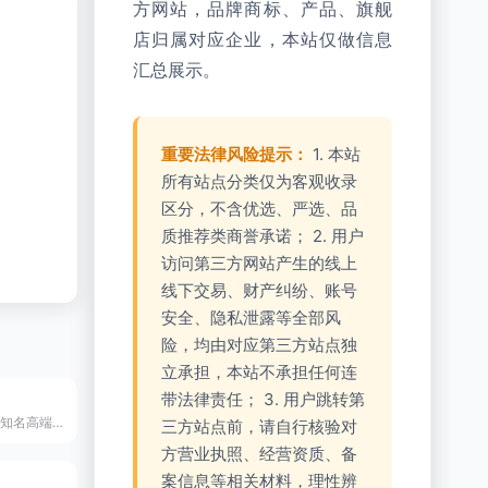
方网站，品牌商标、产品、旗舰
店归属对应企业，本站仅做信息
汇总展示。
重要法律风险提示：
1. 本站
所有站点分类仅为客观收录
区分，不含优选、严选、品
质推荐类商誉承诺； 2. 用户
访问第三方网站产生的线上
线下交易、财产纠纷、账号
安全、隐私泄露等全部风
险，均由对应第三方站点独
立承担，本站不承担任何连
带法律责任； 3. 用户跳转第
创立于2012年的知名高端3C数码配件品牌，以智能屏显充电器和无感支点壳闻名，致力于通过科技创新重新定义未来生活方式。
三方站点前，请自行核验对
方营业执照、经营资质、备
案信息等相关材料，理性辨