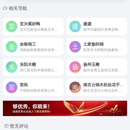
相关导航
宜兴紫砂陶
建盏
宜兴范家壶庄陶瓷艺术品有限公司是成立于2005年的江苏老字号企业，唯一入选国家非遗老字号档案的宜兴紫砂传统工坊。
南平市建阳区贵稀堂陶瓷有限公司是国家级非遗“建窑建盏烧制技艺”代表性传承企业，拥有吉尼斯世界纪录认证的最长传统龙窑，专业从事古法柴烧建盏的研发与生产。
金银细工
土家族织锦
湖南福银新能源科技有限公司是成立于2011年的湖南省高新技术企业及非遗传统银饰锻制技艺传承基地，专业从事贵金属提纯与金银工艺制品研发制造。
凯里市古阿新民族服饰有限责任公司（古阿新）是成立于2007年的国家级非遗苗绣传承标杆企业与国潮民族服饰源头生产厂家。
东阳木雕
扬州玉雕
浙江新东阳木雕有限公司是成立于2005年、由国家级非遗传承人黄小明领衔的东阳木雕艺术创作与古典家具制造领军企业。
扬州金鹰玉器珠宝有限公司是由玉雕大师汪德海等人于2005年创立的知名外资玉器企业，专注高档和田玉、翡翠雕刻，连续十年A级纳税人，是扬州玉雕行业的重要力量。
宣纸
南京云锦木机妆花手工织造
中国宣纸股份有限公司是成立于1992年的中华老字号及国家级非遗保护单位，国内最大的红星牌宣纸研发生产企业，宣纸国家标准起草者。
南京宜贡坊云锦文化科技有限公司是源于2005年的南京云锦老牌生产企业，集云锦工艺品、服饰及面料的设计与手工织造于一体，致力于传承与发展南京云锦传统技艺。
暂无评论