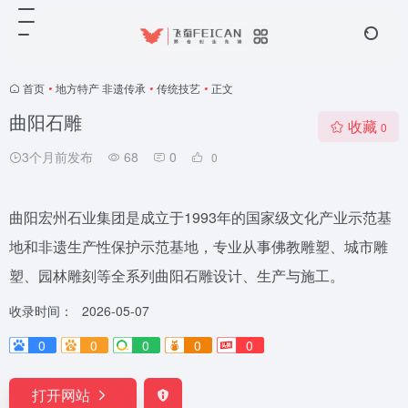
首页
•
地方特产 非遗传承
•
传统技艺
•
正文
曲阳石雕
收藏
0
3个月前发布
68
0
0
曲阳宏州石业集团是成立于1993年的国家级文化产业示范基
地和非遗生产性保护示范基地，专业从事佛教雕塑、城市雕
塑、园林雕刻等全系列曲阳石雕设计、生产与施工。
收录时间：
2026-05-07
0
0
0
0
0
打开网站