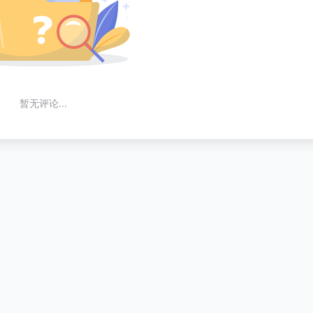
暂无评论...