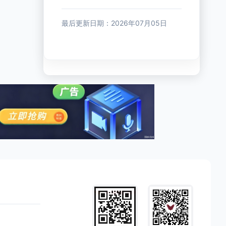
最后更新日期：2026年07月05日