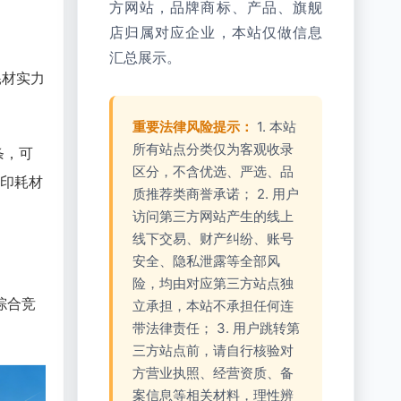
方网站，品牌商标、产品、旗舰
店归属对应企业，本站仅做信息
汇总展示。
耗材实力
重要法律风险提示：
1. 本站
所有站点分类仅为客观收录
条，可
区分，不含优选、严选、品
打印耗材
质推荐类商誉承诺； 2. 用户
访问第三方网站产生的线上
线下交易、财产纠纷、账号
安全、隐私泄露等全部风
险，均由对应第三方站点独
综合竞
立承担，本站不承担任何连
带法律责任； 3. 用户跳转第
三方站点前，请自行核验对
方营业执照、经营资质、备
案信息等相关材料，理性辨