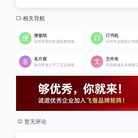
相关导航
便签纸
订书机
深圳市世纪松源纸塑包装制品有限公司是成立于2005年的专业便签纸系列产品制造商，拥有德国技术生产线和自主研发胶水防渗透技术，通过迪士尼等多项国际认证。
名片座
文件夹
深圳市龙之宇工艺品有限公司是成立于2006年的专业金属工艺品生产厂家，集研发、生产、销售于一体，主营名片座、徽章、奖牌等金属工艺品。
暂无评论