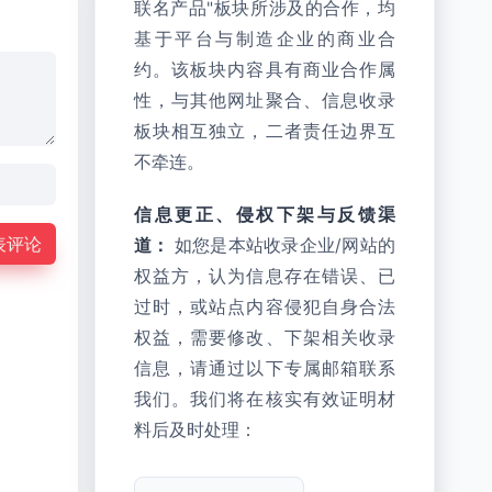
联名产品"板块所涉及的合作，均
基于平台与制造企业的商业合
约。该板块内容具有商业合作属
性，与其他网址聚合、信息收录
板块相互独立，二者责任边界互
不牵连。
信息更正、侵权下架与反馈渠
表评论
道：
如您是本站收录企业/网站的
权益方，认为信息存在错误、已
过时，或站点内容侵犯自身合法
权益，需要修改、下架相关收录
信息，请通过以下专属邮箱联系
我们。我们将在核实有效证明材
料后及时处理：