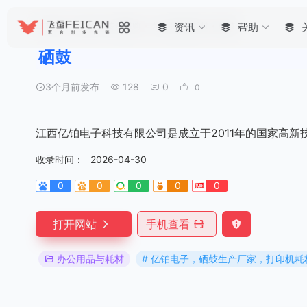
首页
•
企业办公 专项采购
•
办公用品与耗材
资讯
•
硒鼓
帮助
硒鼓
3个月前发布
128
0
0
江西亿铂电子科技有限公司是成立于2011年的国家高
收录时间：
2026-04-30
0
0
0
0
0
打开网站
手机查看
办公用品与耗材
# 亿铂电子，硒鼓生产厂家，打印机