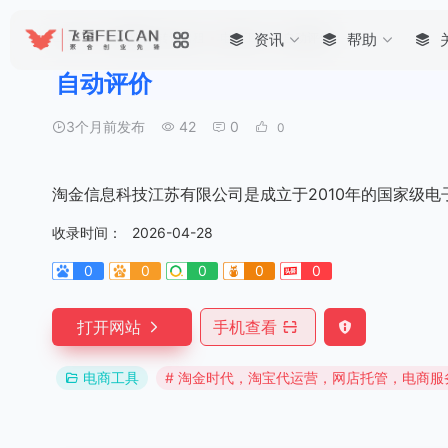
首页
•
商务服务 转让出租
•
电商工具
资讯
•
自动评价
帮助
自动评价
3个月前发布
42
0
0
淘金信息科技江苏有限公司是成立于2010年的国家级
收录时间：
2026-04-28
0
0
0
0
0
打开网站
手机查看
电商工具
# 淘金时代，淘宝代运营，网店托管，电商服