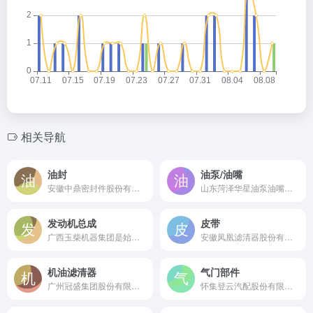
相关导航
油封
油泵/油嘴
安徽中鼎密封件股份有限公司是始建于1980年的全球非轮胎橡胶制品50强企业，国内领先的汽车密封系统（含油封）解决方案供应商。
山东菏泽华星油泵油嘴有限公司是始于1968年的国家级专精特新“小巨人”企业，国内喷油嘴、喷油器总成产销量第一的燃油喷射系统核心部件制造商。
发动机总成
皮带
广西玉柴机器集团是始建于1951年的中国领先独立柴油发动机制造商，拥有覆盖全领域的动力系统产品型谱。
安徽凤凰滤清器股份有限公司是始于1981年的北交所上市公司，国家级专精特新“小巨人”企业，专业研发制造车用空气滤清器等全系列滤清器。
机油滤清器
气门部件
广州冠盛集团股份有限公司是始建于1985年的滤清器行业上市公司，旗下“箭牌”是中国领先的机油滤清器等全车系滤清器专业制造商。
怀集登云汽配股份有限公司（登云股份002715）是始于1971年的深交所上市公司，中国最早的气门专业生产商，国家级汽车零部件出口基地企业。