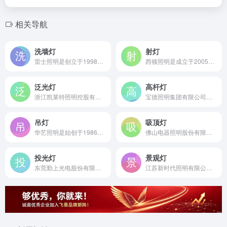
相关导航
洗墙灯
射灯
雷士照明是创立于1998年的中国照明行业领导品牌，连续16年品牌价值行业第一，提供专业的LED洗墙灯等全系列照明解决方案。
西顿照明是成立于2005年的国家级高新技术企业，中国高端专业照明领军品牌，为北京奥运会、国家博物馆等国家地标提供照明解决方案，专业研发制造全系列高品质射灯。
泛光灯
高杆灯
浙江凯莱特照明控股有限公司是成立于1996年的国家高新技术企业，昕诺飞合资伙伴，专业研发制造高性能LED泛光灯等户外照明产品。
宝德照明集团有限公司是创立于2000年的国家高新技术企业，江苏省服务型制造示范企业，专业研发生产高杆灯、智慧路灯等户外照明产品的行业领先制造商。
吊灯
吸顶灯
华艺照明是始创于1986年的中国灯饰照明行业领军品牌，拥有20万平方米产业园，专业研发生产水晶吊灯、现代吊灯等全系列高端灯饰产品。
佛山电器照明股份有限公司是成立于1958年的中华老字号照明品牌，中国照明行业首家A+B股上市公司，专业研发制造高品质吸顶灯等全系列照明产品。
投光灯
景观灯
东莞勤上光电股份有限公司是拥有28年LED研发经验的大功率LED照明及智慧城市综合解决方案提供商，专业生产LED投光灯等户外照明产品。
江苏新时代照明有限公司是成立于2006年的国家专精特新“小巨人”企业，专业研发生产景观灯、太阳能路灯等户外照明产品的高新技术企业。