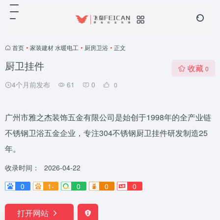
首页
•
家装建材 水暖电工
•
厨房卫浴
•
正文
厨卫挂件
收藏
0
4个月前发布
61
0
0
广州市雅之杰装饰五金有限公司是始创于1998年的全产业链
不锈钢卫浴五金企业，专注304不锈钢厨卫挂件研发制造25
年。
收录时间：
2026-04-22
0
1-
0
0
0
打开网站