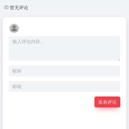
暂无评论
发表评论