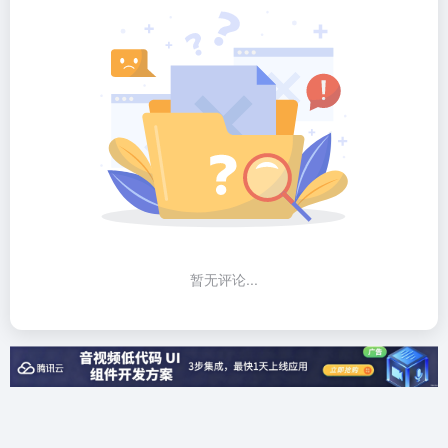
暂无评论...