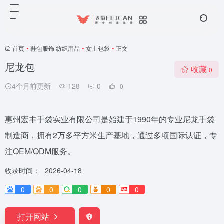
首页
•
鞋包服饰 纺织用品
•
女士包袋
•
正文
尼龙包
收藏
0
4个月前更新
128
0
0
惠州宏丰手袋实业有限公司是始建于1990年的专业尼龙手袋
制造商，拥有2万多平方米生产基地，通过多项国际认证，专
注OEM/ODM服务。
收录时间：
2026-04-18
0
0
0
0
0
打开网站