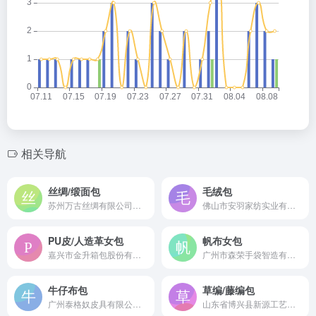
相关导航
丝绸/缎面包
毛绒包
苏州万古丝绸有限公司是成立于2004年的专业真丝绸面料供应商及定制服务商，具备高端丝绸包袋的定制生产能力。
佛山市安羽家纺实业有限公司（爱绒艺）是成立于2002年的专业毛绒玩具及包袋制造商，拥有自主品牌及全国超千家销售网点。
PU皮/人造革女包
帆布女包
嘉兴市金升箱包股份有限公司是创建于1994年的专业PU皮女包制造商，拥有12,000平方米生产基地，年产值1.5亿元，产品远销欧美日等国际市场。
广州市森荣手袋智造有限责任公司是始创于2002年的国家高新技术企业，专业研发生产帆布包、化妆包、洗漱包等系列箱包产品，月产能达400万个。
牛仔布包
草编/藤编包
广州泰格奴皮具有限公司是成立于2004年的专业箱包制造商，旗下“泰格奴”品牌产品涵盖牛仔布包，畅销全球130多个国家。
山东省博兴县新源工艺品厂是成立于1999年的专业草编藤编工艺品制造商，拥有20多年生产经验，产品涵盖收纳篮、整理箱等系列。