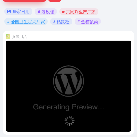
居家日用
# 溴敌隆
# 灭鼠剂生产厂家
# 爱国卫生定点厂家
# 粘鼠板
# 金猫鼠药
灭鼠用品