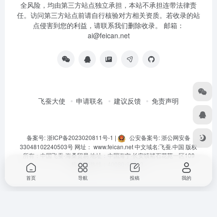
全风险，均由第三方站点独立承担，本站不承担连带法律责
任。访问第三方站点前请自行核验对方相关资质。若收录的站
点侵害到您的利益，请联系我们删除收录。 邮箱：
ai@feican.net
飞蚕大使
申请联名
建议反馈
免责声明
备案号: 浙ICP备2023020811号-1
|
公安备案号: 浙公网安备
33048102240503号
网址：
www.feican.net
中文域名:
飞蚕.中国
版权
所有：中国飞蚕-海桑贸易 地址：中国海宁·长安镇褚石花苑一区109
栋 客服热线：40080-92360
首页
导航
投稿
我的