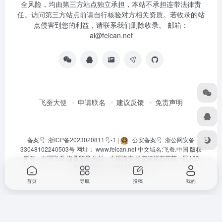
全风险，均由第三方站点独立承担，本站不承担连带法律责
任。访问第三方站点前请自行核验对方相关资质。若收录的站
点侵害到您的利益，请联系我们删除收录。 邮箱：
ai@feican.net
飞蚕大使
申请联名
建议反馈
免责声明
备案号: 浙ICP备2023020811号-1
|
公安备案号: 浙公网安备
33048102240503号
网址：
www.feican.net
中文域名:
飞蚕.中国
版权
所有：中国飞蚕-海桑贸易 地址：中国海宁·长安镇褚石花苑一区109
栋 客服热线：40080-92360
首页
导航
投稿
我的