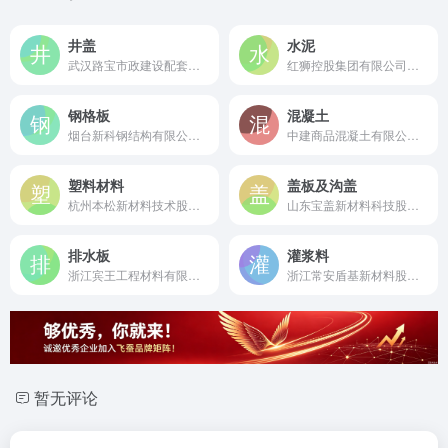
井盖
水泥
武汉路宝市政建设配套设施有限公司是成立于2004年的华中地区领先井盖生产企业，国家级高新技术企业，年产能超10万吨，产品涵盖球墨铸铁、复合树脂、不锈钢等全系列井盖。
红狮控股集团有限公司是成立于1994年的中国民营企业500强，专业生产"红狮"牌系列水泥，是中国最大的民营建材企业和国家重点支持的大型水泥企业。
钢格板
混凝土
烟台新科钢结构有限公司是成立于1998年的国家级高新技术企业，中国钢格板行业标准主要起草单位，专业生产各类钢格板及钢结构产品。
中建商品混凝土有限公司是成立于1997年的国家级高新技术企业，中国混凝土行业领军者，年产量超1400万立方，拥有行业首个国家级企业技术中心。
塑料材料
盖板及沟盖
杭州本松新材料技术股份有限公司是成立于2009年的国家级高新技术企业，专业从事高性能改性工程塑料研发生产，在阻燃尼龙领域市场占有率领先。
山东宝盖新材料科技股份有限公司是成立于2009年的国家高新技术企业，复合材料电缆沟盖板团体标准主编单位，专业生产高分子复合沟盖板及井盖系列产品。
排水板
灌浆料
浙江宾王工程材料有限公司是成立于1995年的国家级高新技术企业，专业从事软土地基排水固结用塑料排水板（带）的研发与制造。
浙江常安盾基新材料股份有限公司是成立于2011年的国家高新技术企业，中国孔道压浆材料信得过品牌，专业研发生产高强灌浆料及特种工程材料。
暂无评论