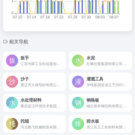
相关导航
扳手
水泥
江苏鸿舜工业科技股份有限公司是始建于1974年的国家级专精特新“小巨人”企业，专业生产两用扳手、棘轮扳手等系列产品，是中国扳手十大知名品牌。
红狮控股集团有限公司是成立于1994年的中国民营企业500强，专业生产"红狮"牌系列水泥，是中国最大的民营建材企业和国家重点支持的大型水泥企业。
沙子
灌溉工具
通辽市大林型砂有限公司是始建于1964年的中国第一座专业化选砂企业，国家级标准砂定点生产单位，年产能80万吨，是中国铸造用硅砂国家标准负责起草单位。
华维集团是成立于2001年的国家高新技术企业，国内领先的智慧灌溉装备整体解决方案提供商及国家科技进步二等奖获得者。
水处理材料
钢格板
重庆蓝洁环境技术集团有限公司是成立于1996年的国家高新技术企业，专业研发生产聚氯化铝、复合碳源等水处理化学品，是水环境治理药剂综合服务商。
烟台新科钢结构有限公司是成立于1998年的国家级高新技术企业，中国钢格板行业标准主要起草单位，专业生产各类钢格板及钢结构产品。
托辊
排水板
河北鹏飞机械制造有限公司是始建于1980年的国家高新技术企业，中国带式输送机行业一级网员单位及专业托辊制造商。
浙江宾王工程材料有限公司是成立于1995年的国家级高新技术企业，专业从事软土地基排水固结用塑料排水板（带）的研发与制造。