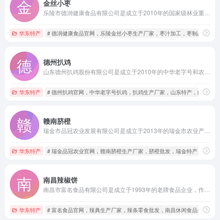
金丝小枣
乐陵市德润健康食品有限公司是成立于2010年的国家级林业重点龙头企业，专业从事乐陵金丝小枣的深加工、研发与全系列产品生产。
华东特产
# 德润健康食品官网，乐陵金丝小枣生产厂家，枣汁加工，枣制品OEM
德州扒鸡
山东德州扒鸡股份有限公司是成立于2010年的中华老字号和农业产业化国家重点龙头企业，专业从事德州扒鸡的全产业链研发、生产与销售。
华东特产
# 德州扒鸡官网，中华老字号扒鸡，扒鸡生产厂家，山东特产，肉制品加
赣南脐橙
瑞金市品冠农业发展有限公司是成立于2013年的瑞金市农业产业化龙头企业，专业从事赣南脐橙的规模化种植、现代化分选加工与品牌化销售。
华东特产
# 瑞金品冠农业官网，赣南脐橙生产厂家，脐橙批发，瑞金特产，农业龙
南昌辣椒饼
南昌市富名食品有限公司是成立于1993年的老牌食品企业，作为“辣典”品牌的创立者，是专业生产大辣片、豆角干等辣味休闲零食的现代化制造商。
华东特产
# 富名食品官网，辣典生产厂家，辣条零食批发，南昌休闲食品企业，食