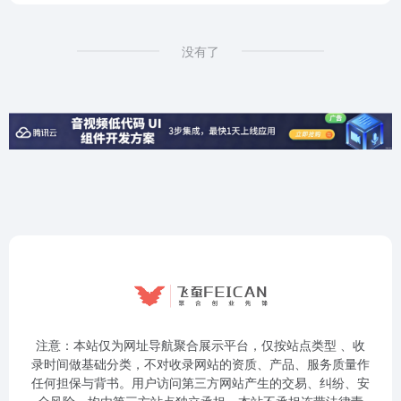
没有了
注意：本站仅为网址导航聚合展示平台，仅按站点类型 、收
录时间做基础分类，不对收录网站的资质、产品、服务质量作
任何担保与背书。用户访问第三方网站产生的交易、纠纷、安