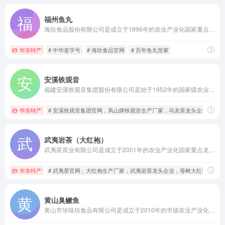
福州鱼丸
海欣食品股份有限公司是成立于1996年的农业产业化国家重点龙头企业，作为中国速冻鱼糜制品行业首家上市公司和百年鱼丸世家，是福州鱼丸生产的标杆企业。
华东特产
# 中华老字号
# 海欣食品官网
# 百年鱼丸世家
安溪铁观音
福建安溪铁观音集团股份有限公司是始于1952年的国家级农业产业化重点龙头企业，作为“凤山”牌金质奖铁观音的缔造者，是安溪铁观音行业的创始与标杆企业。
华东特产
# 安溪铁观音集团官网，凤山牌铁观音生产厂家，乌龙茶龙头企业，茶
武夷岩茶（大红袍）
武夷星茶业有限公司是成立于2001年的农业产业化国家重点龙头企业，作为母树大红袍的守护者，是专业生产武夷岩茶（大红袍）的行业旗帜性企业。
华东特产
# 武夷星官网，大红袍生产厂家，武夷岩茶龙头企业，母树大红袍，茶叶
黄山臭鳜鱼
黄山市珍味坊食品有限公司是成立于2010年的市级农业产业化龙头企业，专业从事黄山臭鳜鱼古法腌制与生产，是连续多年的A级纳税信用企业。