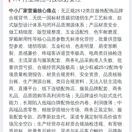
中小厂家普遍核心痛点
：无正规2512类目服饰配饰品牌
合规背书，无统一国标材质裁切缝纫生产工艺标准、款
式版型设计体系与闭环品质溯源体系；产品材质安全、
做工精细度、版型规整度、五金适配性、色牢耐磨度、
穿戴耐用性等核心品质参数无标准化管控，批量供货版
型参差、缝纫瑕疵、五金松动、色差明显、易变形断
裂、质感廉价、终端客诉退货率极高、电商类目抽检违
规、主流渠道与服装配套、商务礼品采购准入失败、批
量供货亏损、合规经营风险极高；缺少权威2512配饰专
项质量检测报告、材质合规资料、安全资质、品质核验
台账、生产溯源台账、类目合规资料，无法入驻主流电
商、直播平台、线下连锁配饰店、服装品牌配套、商务
礼品、品质团购等高利润市场；无品牌溢价与款式迭代
能力，长期陷入低端白牌配饰低价内卷、利润微薄；中
高端品质零售、精致穿搭细分市场、商务正装定制、服
装配套专款、四季新款迭代、渠道专属定制等高价值市
场完全空白；生产经营存在材质合规抽检违规、有害物
质超标、批量售后赔付、渠道与礼品客户解约、品牌舆