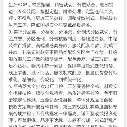
生产SOP，材质甄选、精密裁切、分层贴合、缝纫锁
边、五金装配、版型定型、耐磨处理、定型仓储全流
程，不得私自更改工艺参数、调整版型制式、删减核心
生产工序、降低国标安全与穿戴品质标准。
3. 实行分品类、分档次、分场景、分制式分区裁切、分
区成型、分区仓储、分检核验制度，基础通货款、中端
装饰百搭款、高端质感商务款、服装配套专款、制式工
装款、礼品定制款等不同品类配饰分区生产存放，杜绝
混放混加工导致的版型偏差、配色参差、做工瑕疵、品
质不达标、制式不统一问题，保障年度款式迭代铺货、
线上零售、线下门店、服装制式配套、批量供货交付标
准化、精细化、合规化、制式统一化。
4. 严格落实全批次出厂自检、工艺完整性全检、材质安
全指标抽检、版型合规筛查、品质达标率核验、色牢耐
磨稳定性检测、五金适配性自检、整体外观品质自检，
授权方定期开展盲样复检，第三方权威机构季度国标专
项合规抽检，不合格批次一律隔离、返工整改或报废处
理，严禁瑕疵、品质不达标、非标不合规、制式混乱产
品流入线上线下零售、服装配套与商务礼品采购、渠道