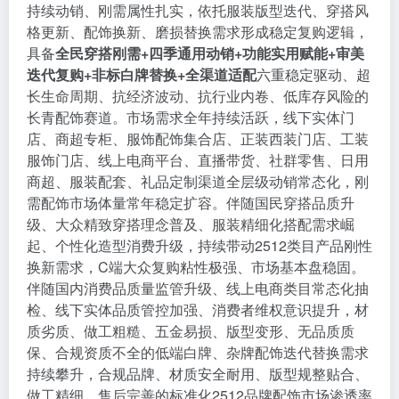
持续动销、刚需属性扎实，依托服装版型迭代、穿搭风
格更新、配饰换新、磨损替换需求形成稳定复购逻辑，
具备
全民穿搭刚需+四季通用动销+功能实用赋能+审美
迭代复购+非标白牌替换+全渠道适配
六重稳定驱动、超
长生命周期、抗经济波动、抗行业内卷、低库存风险的
长青配饰赛道。市场需求全年持续活跃，线下实体门
店、商超专柜、服饰配饰集合店、正装西装门店、工装
服饰门店、线上电商平台、直播带货、社群零售、日用
商超、服装配套、礼品定制渠道全层级动销常态化，刚
需配饰市场体量常年稳定扩容。伴随国民穿搭品质升
级、大众精致穿搭理念普及、服装精细化搭配需求崛
起、个性化造型消费升级，持续带动2512类目产品刚性
换新需求，C端大众复购粘性极强、市场基本盘稳固。
伴随国内消费品质量监管升级、线上电商类目常态化抽
检、线下实体品质管控加强、消费者维权意识提升，材
质劣质、做工粗糙、五金易损、版型变形、无品质质
保、合规资质不全的低端白牌、杂牌配饰迭代替换需求
持续攀升，合规品牌、材质安全耐用、版型规整贴合、
做工精细、售后完善的标准化2512品牌配饰市场渗透率