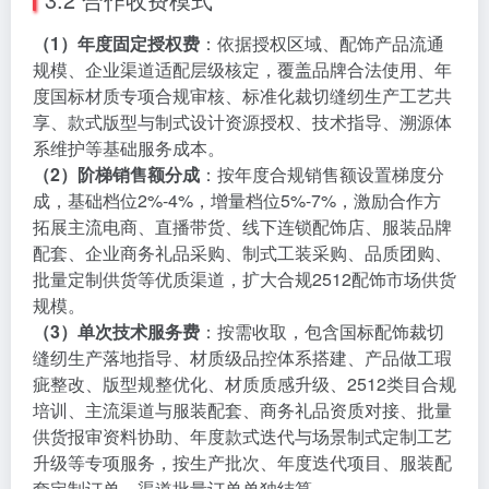
（1）年度固定授权费
：依据授权区域、配饰产品流通
规模、企业渠道适配层级核定，覆盖品牌合法使用、年
度国标材质专项合规审核、标准化裁切缝纫生产工艺共
享、款式版型与制式设计资源授权、技术指导、溯源体
系维护等基础服务成本。
（2）阶梯销售额分成
：按年度合规销售额设置梯度分
成，基础档位2%-4%，增量档位5%-7%，激励合作方
拓展主流电商、直播带货、线下连锁配饰店、服装品牌
配套、企业商务礼品采购、制式工装采购、品质团购、
批量定制供货等优质渠道，扩大合规2512配饰市场供货
规模。
（3）单次技术服务费
：按需收取，包含国标配饰裁切
缝纫生产落地指导、材质级品控体系搭建、产品做工瑕
疵整改、版型规整优化、材质质感升级、2512类目合规
培训、主流渠道与服装配套、商务礼品资质对接、批量
供货报审资料协助、年度款式迭代与场景制式定制工艺
升级等专项服务，按生产批次、年度迭代项目、服装配
套定制订单、渠道批量订单单独结算。