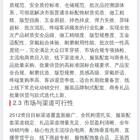
质规范、安全质控标准、仓储规范、批次品控溯源体
系，可彻底解决市面普通非标配饰材质劣质、做工粗
糙、版型扭曲、五金易损、掉色掉皮、弹力失效、异味
超标、批次混乱、终端客诉频发的行业乱象，实现全批
次产品材质安全品级、做工精细度、版型规整度、五金
适配性、穿戴贴合体验、耐磨耐用性能、批次统一性高
度统一，完全满足大众日常穿搭、市场合规专项抽检、
主流电商类目入驻、线下渠道准入、服装配套与商务礼
品批量采购、批量供货的高标准国标合规要求。产品安
全合规、耐磨抗造、版型规整、质感高级、穿戴舒适、
终端复购率高、客诉退货率低，适合长期批量备货、线
上线下常态化动销交付、服装品牌制式配套、商务礼品
批量供货与款式迭代上新。
2.3 市场与渠道可行性
2512类目目标渠道覆盖面极广、全民刚需扎实、服装配
套渠道稳定、礼品渠道增量充足、分层盈利清晰、全年
动销均衡，核心包含主流综合电商、配饰垂直电商、直
播带货平台、线下商超专柜、服饰配饰集合店、正装西