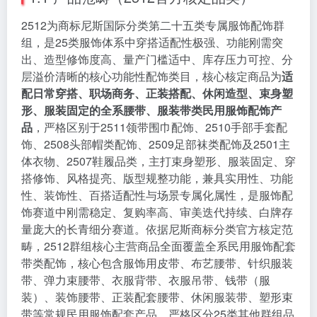
2512为商标尼斯国际分类第二十五类专属服饰配饰群
组，是25类服饰体系中穿搭适配性极强、功能刚需突
出、造型修饰度高、量产门槛适中、库存压力可控、分
层溢价清晰的核心功能性配饰类目，核心核定商品为
适
配日常穿搭、职场商务、正装搭配、休闲造型、束身塑
形、服装固定的全系腰带、服装带类民用服饰配饰产
品
，严格区别于2511领带围巾配饰、2510手部手套配
饰、2508头部帽类配饰、2509足部袜类配饰及2501主
体衣物、2507鞋履品类，主打束身塑形、服装固定、穿
搭修饰、风格提亮、版型规整功能，兼具实用性、功能
性、装饰性、百搭适配性与场景专属化属性，是服饰配
饰赛道中刚需稳定、复购率高、审美迭代持续、白牌存
量庞大的长青细分赛道。依据尼斯商标分类官方核定范
畴，2512群组核心主营商品全面覆盖全系民用服饰配套
带类配饰，核心包含服饰用皮带、布艺腰带、针织服装
带、弹力束腰带、衣服背带、衣服吊带、钱带（服
装）、装饰腰带、正装配套腰带、休闲服装带、塑形束
带等常规民用服饰配套产品，严格区分25类其他群组品