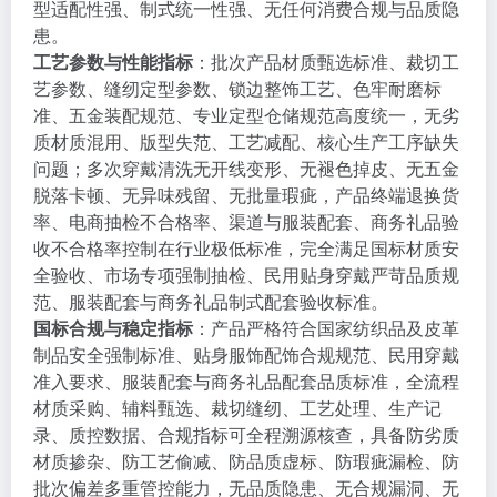
型适配性强、制式统一性强、无任何消费合规与品质隐
患。
工艺参数与性能指标
：批次产品材质甄选标准、裁切工
艺参数、缝纫定型参数、锁边整饰工艺、色牢耐磨标
准、五金装配规范、专业定型仓储规范高度统一，无劣
质材质混用、版型失范、工艺减配、核心生产工序缺失
问题；多次穿戴清洗无开线变形、无褪色掉皮、无五金
脱落卡顿、无异味残留、无批量瑕疵，产品终端退换货
率、电商抽检不合格率、渠道与服装配套、商务礼品验
收不合格率控制在行业极低标准，完全满足国标材质安
全验收、市场专项强制抽检、民用贴身穿戴严苛品质规
范、服装配套与商务礼品制式配套验收标准。
国标合规与稳定指标
：产品严格符合国家纺织品及皮革
制品安全强制标准、贴身服饰配饰合规规范、民用穿戴
准入要求、服装配套与商务礼品配套品质标准，全流程
材质采购、辅料甄选、裁切缝纫、工艺处理、生产记
录、质控数据、合规指标可全程溯源核查，具备防劣质
材质掺杂、防工艺偷减、防品质虚标、防瑕疵漏检、防
批次偏差多重管控能力，无品质隐患、无合规漏洞、无