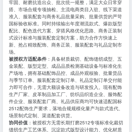
牢固、耐磨抗造出众、批次统一规整，满足大众日常穿
搭、市场合规专项抽检、主流电商类目入驻、线下渠道
准入、服装配套与商务礼品批量采购、批量供货的严苛
国标验收标准。同时持续输出年度潮流款式、爆款版型
配比、配色迭代方案、穿搭风格优化思路、商务正装制
式设计标准与服装配套定制方案，助力合作方快速上
新、抢占精致配饰、商务正装、服装配套与礼品定制市
场。
被授权方适配条件
：具备材质裁切、配饰缝纫成型、五
金装配、版型定型、成品品质检测基础设备与标准化生
产场地，拥有基础配饰品控、成品外观核验、批量货品
与季节订单、服装配套定制订单、礼品定制订单交付能
力即可合作，无需大额设备改造与研发投入。现有配饰
生产厂家、皮革制品加工厂、纺织品织造企业、服饰配
件企业、服装配套厂商、礼品供应商均可快速适配国标
2512配饰生产要求，落地合规规模化量产与款式迭代、
场景制式定制、渠道配套供货。
协同价值
：被授权方无需长期打磨2512专项标准化裁切
缝纫生产工艺体系、沉淀款式版型设计能力、优化材质