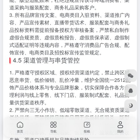
道采购与服装配套、商务礼品采购客户。
3. 所有品牌宣传文案、电商类目入驻资料、渠道推广内
容、产品宣传素材、直播带货话术、服装配套与商务礼
品投标资料需提前报备授权方审核备案，严禁私自制作
虚假合规资质、虚假质检报告、虚假质保承诺、虚假制
式适配证明等违规内容，严格遵守消费品广告合规、配
饰宣传、电商类目及招投标宣传监管规定。
4.5 渠道管理与串货管控
1. 严格遵守授权区域、授权经营渠道约定，禁止跨区域
恶意串货、低价倾销、乱价冲量，维护全国统一2512配
饰产品价格体系与专业品牌形象，切实保障合作各方合
理利润与线上零售、线下门店、服装制式配套、礼品批
量供货渠道秩序。
2. 严禁向三无小作坊、低端零散渠道、无合规资质渠道
低价供货，严禁授权品牌产品用于劣质材质混兑、版型
篡改、品质虚标、制式套用、跨类套用，杜绝品牌滥用
引发的终端客诉、品质瑕疵、售后赔付、服装配套验收
首页
导航
投稿
我的
失败、渠道口碑受损与品牌舆情风险。