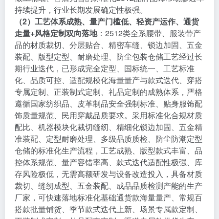
持续提升，行业长期发展确定性极强。
（2）工艺体系成熟、量产门槛低、轻资产运作、通货
走量+风格定制双向落地
：2512类全系腰带、服装带产
品的材质裁切、分层贴合、精密车缝、锁边加固、五金
装配、版型定型、耐磨处理、防尘包装仓储工艺经过长
期行业迭代，已形成完全定型、国标统一、工艺标准
化、品质可控、适配规模化海量量产与款式迭代、穿搭
专属定制、正装制式定制、礼品定制的成熟体系，严格
遵循国家纺织品、皮革制品安全强制标准、贴身服饰配
饰质量规范、民用穿戴品质要求。采用标准化合规材质
配比、机器模块化裁切缝纫、精细化锁边加固、五金精
准装配、定型耐磨处理、多级品质质检、防尘防潮定型
仓储的标准化生产流程，工艺成熟、版型款式丰富、品
控体系规范、量产容错率高、款式迭代适配性极强、库
存风险极低，无需高额研发与设备改造投入，具备材质
裁切、缝纫成型、五金装配、成品品质检测产能的生产
厂家，可快速落地标准化基础通货款海量量产、常规百
搭款批量铺货、季节款式迭代上新、场景专属款定制、