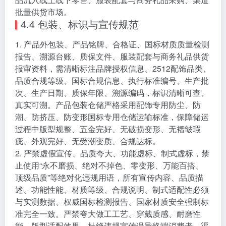
批量供货市场。
4.4 包装、标识与宣传规范
1. 产品外包装、产品铭牌、合格证、国标材质质量检测
报告、溯源台账、质保文件、服装配套与商务礼品供货
报审资料，需清晰标注品牌授权信息、2512配饰品类、
品质合规等级、国标合规信息、执行标准编号、生产批
次、生产日期、质保年限、溯源编码，标识清晰可查、
真实可溯。产品包装仓储严格采用配饰专用防尘、防
潮、防挤压、防变形国标专用仓储运输标准，保障储运
过程中版型规整、五金完好、无破损变形、无褶皱瑕
疵、外观完好、无受潮变质、合规达标。
2. 严禁虚假宣传、品质夸大、功能虚标、制式虚标，禁
止使用“永不磨损、绝对不掉色、零变形、万能百搭、
顶级品质”等绝对化违规用语，所有宣传内容、品质描
述、功能性能、材质等级、合规说明、制式适配性必须
与实测数据、权威国标检测报告、国家材质安全强制标
准完全一致。严禁夸大做工工艺、穿戴质感、耐磨性
能、版型适配效果，杜绝违规宣传误导终端消费者、渠