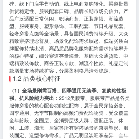
碑、线下门店零售动销、线上电商复购转化、渠道批量
供货稳定性、服装配套口碑、品牌长期市场公信力。产
品广泛适配日常休闲、职场商务、正装穿搭、潮流造
型、服装束身、塑形修饰、工装配套、节日礼品配套、
轻奢穿搭点缀等全场景，具备国民消费持续升级、大众
精致穿搭理念普及、场景化配饰需求崛起、低端劣质白
牌配饰持续出清、高品质品牌化服饰配饰需求持续攀升
的核心特征，细分赛道存量海量、基础大众通货款、中
端精致装饰款、商务正装专款、潮流个性款、礼品定制
款增量市场持续扩容，分层盈利格局清晰稳定。
1.2 品类核心特征
（1）全场景刚需百搭、四季通用无淡季、复购粘性极
强、抗风险能力突出
：2512类腰带、服装带产品是各类
服饰穿搭的核心配套功能性配饰，属于全民穿搭必备、
四季通用、无季节限制的高频消费配饰物资，受众覆盖
全年龄段、全圈层、全消费层级人群，适配正装、休
闲、工装、潮流、居家等所有穿搭场景的束身塑形、服
装固定、造型修饰需求。产品无明显淡旺季差异，全年