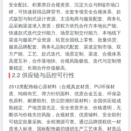
安全配比、积累类目合规资质、沉淀大众与B端市场口
碑，可快速获得品牌背书、全套专项安全合规体系、款
式版型与制式设计资源、主流电商与服装配套、商务礼
品采购渠道准入资质；授权方依托合作方本地化产能、
快速款式迭代交付能力、场景定制交付能力、本地线下
渠道与服装产业资源，拓宽全国线上零售、批量供货、
服装品牌配套、商务礼品制式配套、渠道定制市场。双
方产能、工艺、款式迭代、场景定制、渠道、合规体系
高度互补，合作落地快、合规风险极低、迭代与定制增
量稳定、长期合作价值极高。
2.2 供应链与品控可行性
2512类配饰核心原材料（合规真皮材质、PU环保材
质、纯棉布艺、弹力针织面料、优质合金五金、环保染
色原料、耐磨助剂、防尘防潮封装材料）全国供应链成
熟稳定、产地货源充足、安全资质齐全、价格透明，无
断供与价格失控风险，合规材质、优质辅料、安全助剂
可稳定批量采购、全程溯源可查。通过品牌授权统一材
质准入标准、国标配饰裁切缝纫生产工艺体系、材质品