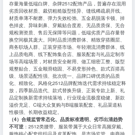
存量海量低端白牌、杂牌2512配饰产品，普遍存在混用
劣质回收材质、裁切粗糙版型怪异、缝线稀疏易开线、
材质单薄不耐磨、弹力失效松弛、五金易脱落卡顿、掉
色掉皮、异味刺鼻、穿戴贴合度差、无品质质保、无合
规检测资质、售后无保障等问题，低端劣质产品存量替
换空间极其庞大。同时品质消费群体、精致穿搭圈层、
商务职场人群、正装穿搭市场、年轻潮流消费群体、线
上品质电商、线下配饰集合店、服装配套与礼品定制市
场等高端场景，对材质安全耐用、做工细密工整、版型
规整贴合、五金顺滑稳固、不易变形掉色、款式百搭高
级、场景适配性强、批次统一、品牌口碑优质的品质
化、精致化、风格化2512品牌配饰迭代需求持续稳定释
放，四季新品迭代、款式替换升级、正装专款上新、礼
品定制换新需求持续落地，行业现金流极度稳健、新款
溢价充足、C端大众复购与B端服装配套、礼品渠道粘
性极强、长期收益稳定。
（4）合规监管常态化、品质标准透明、劣币出清趋势
不可逆
：2512类腰带、服装带属于大众日常高频穿戴、
服饰核心配套纺织品及皮革配饰，是市场监管、电商抽