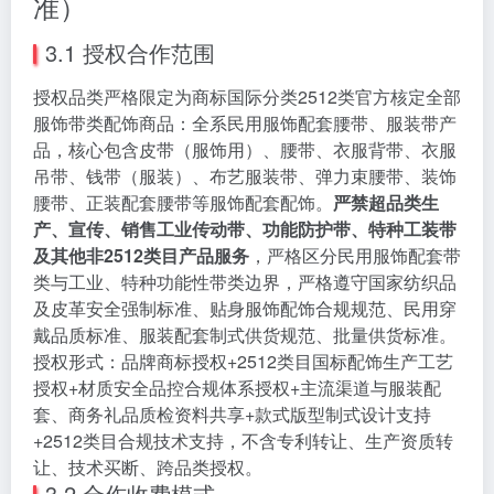
准）
3.1 授权合作范围
授权品类严格限定为商标国际分类2512类官方核定全部
服饰带类配饰商品：全系民用服饰配套腰带、服装带产
品，核心包含皮带（服饰用）、腰带、衣服背带、衣服
吊带、钱带（服装）、布艺服装带、弹力束腰带、装饰
腰带、正装配套腰带等服饰配套配饰。
严禁超品类生
产、宣传、销售工业传动带、功能防护带、特种工装带
及其他非2512类目产品服务
，严格区分民用服饰配套带
类与工业、特种功能性带类边界，严格遵守国家纺织品
及皮革安全强制标准、贴身服饰配饰合规规范、民用穿
戴品质标准、服装配套制式供货规范、批量供货标准。
授权形式：品牌商标授权+2512类目国标配饰生产工艺
授权+材质安全品控合规体系授权+主流渠道与服装配
套、商务礼品质检资料共享+款式版型制式设计支持
+2512类目合规技术支持，不含专利转让、生产资质转
让、技术买断、跨品类授权。
3.2 合作收费模式