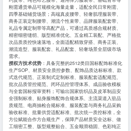
刚需通货单品可规模化海量走量，适配全民日常刚需、
四季基础铺货场景；高端真皮腰带、轻奢肌理服装带、
商务正装定制腰带、潮流个性束带、品牌服装配套带、
礼品专属定制带等高配产品，可通过高质感合规材质、
精密细密缝纫、版型精准优化、五金精工装配、严格批
次品质质控快速落地，全面适配精致穿搭、商务正装、
潮流造型、服装配套、礼品配套、轻奢场景全层级市场
需求。
授权方技术优势
：具备完整的2512类目国标配饰标准化
生产SOP、材质安全质控参数、配饰品质达标标准、款
式迭代规范、正装制式定制标准、服装配套适配规范、
批次品质管控规范、闭环品控管理体系、成品验收模板
与全套国标报审资料；可输出国家纺织品及皮革制品安
全强制标准、贴身服饰配饰合规体系、主流渠道入驻品
质规范、电商抽检合规标准、服装配套与商务礼品采购
验收标准、批量供货适配标准、批次统一质控标准，全
方位赋能合作方合规生产，保障产品材质安全达标、做
工细密工整、版型规整贴合、五金顺滑稳固、色彩纯正