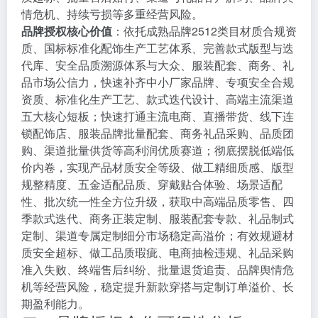
情危机、持续亏损等多重经营风险。
品牌授权核心价值
：依托成熟品牌2512类目材质合规资
质、国标标准化配饰生产工艺体系、完善款式版型与迭
代库、安全品质溯源体系与大众、服装配套、商务、礼
品市场公信力，快速补齐中小厂家品牌、专项安全合规
资质、标准化生产工艺、款式迭代设计、高端主流渠道
五大核心短板；快速打通主流电商、直播带货、线下连
锁配饰店、服装品牌批量配套、商务礼品采购、品质团
购、渠道批量供货等高利润优质赛道；彻底摆脱低端低
价内卷，实现产品材质安全等级、做工精细质感、版型
规整精度、五金适配品质、穿戴贴合体验、场景适配
性、批次统一性全方位升级，获取中高端品质零售、四
季款式迭代、商务正装定制、服装配套专款、礼品制式
定制、渠道专属定制细分市场稳定高溢价；有效规避材
质安全超标、做工品质瑕疵、电商抽检违规、礼品采购
准入失败、终端售后纠纷、批量退货追责、品牌舆情危
机等经营风险，稳定提升新款穿搭与定制订单溢价、长
期盈利能力。