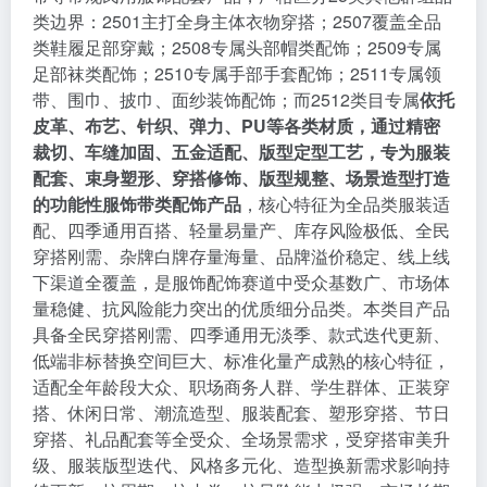
类边界：2501主打全身主体衣物穿搭；2507覆盖全品
类鞋履足部穿戴；2508专属头部帽类配饰；2509专属
足部袜类配饰；2510专属手部手套配饰；2511专属领
带、围巾、披巾、面纱装饰配饰；而2512类目专属
依托
皮革、布艺、针织、弹力、PU等各类材质，通过精密
裁切、车缝加固、五金适配、版型定型工艺，专为服装
配套、束身塑形、穿搭修饰、版型规整、场景造型打造
的功能性服饰带类配饰产品
，核心特征为全品类服装适
配、四季通用百搭、轻量易量产、库存风险极低、全民
穿搭刚需、杂牌白牌存量海量、品牌溢价稳定、线上线
下渠道全覆盖，是服饰配饰赛道中受众基数广、市场体
量稳健、抗风险能力突出的优质细分品类。本类目产品
具备全民穿搭刚需、四季通用无淡季、款式迭代更新、
低端非标替换空间巨大、标准化量产成熟的核心特征，
适配全年龄段大众、职场商务人群、学生群体、正装穿
搭、休闲日常、潮流造型、服装配套、塑形穿搭、节日
穿搭、礼品配套等全受众、全场景需求，受穿搭审美升
级、服装版型迭代、风格多元化、造型换新需求影响持