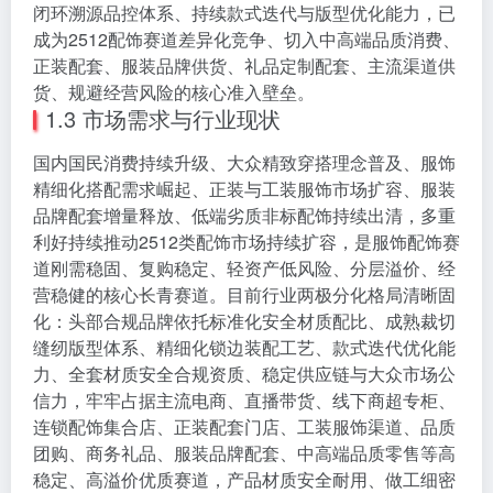
闭环溯源品控体系、持续款式迭代与版型优化能力，已
成为2512配饰赛道差异化竞争、切入中高端品质消费、
正装配套、服装品牌供货、礼品定制配套、主流渠道供
货、规避经营风险的核心准入壁垒。
1.3 市场需求与行业现状
国内国民消费持续升级、大众精致穿搭理念普及、服饰
精细化搭配需求崛起、正装与工装服饰市场扩容、服装
品牌配套增量释放、低端劣质非标配饰持续出清，多重
利好持续推动2512类配饰市场持续扩容，是服饰配饰赛
道刚需稳固、复购稳定、轻资产低风险、分层溢价、经
营稳健的核心长青赛道。目前行业两极分化格局清晰固
化：头部合规品牌依托标准化安全材质配比、成熟裁切
缝纫版型体系、精细化锁边装配工艺、款式迭代优化能
力、全套材质安全合规资质、稳定供应链与大众市场公
信力，牢牢占据主流电商、直播带货、线下商超专柜、
连锁配饰集合店、正装配套门店、工装服饰渠道、品质
团购、商务礼品、服装品牌配套、中高端品质零售等高
稳定、高溢价优质赛道，产品材质安全耐用、做工细密