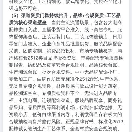
材质安全化、工艺精细化、款式精致化、资质齐全化升
级趋势不可逆。
（5）渠道资质门槛持续抬升，品牌+合规资质+工艺品
质为核心渠道壁垒
：当前主流流通场景，包含各大电商
配饰类目入驻、直播带货平台准入、线下商超专柜、服
饰配饰集合店、正装西装门店、工装服饰连锁店、日用
零售门店准入、企业商务礼品批量供货、服装品牌配套
采购、团购定制、消费品招投标、市场专项抽检等，均
严格核验2512类目品牌授权资质、带类配饰专项质量检
测报告、纺织品及皮革安全合规证明、品质核验台账、
生产溯源台账、批次合规资料。中小无品牌配饰小厂、
零散加工厂、白牌作坊因无标准化2512配饰生产体系、
无类目专项合规资质、材质质感与款式设计能力薄弱、
品控溯源空白、专项质检资料不全，无法进入品牌专
柜、主流电商、连锁配饰渠道、服装品牌配套、商务礼
品采购、品质团购等高利润市场，仅能在低端地摊、无
资质小店、低价白牌渠道内卷，利润微薄且存在极大的
合规抽检与售后赔付风险。正规品牌背书、标准化2512
配饰裁切缝纫生产工艺体系、全套材质安全合规资质、