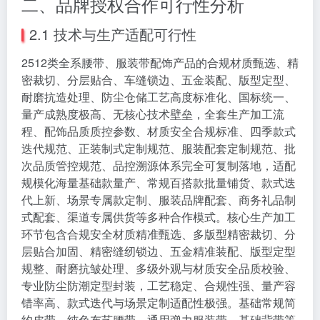
二、品牌授权合作可行性分析
2.1 技术与生产适配可行性
2512类全系腰带、服装带配饰产品的合规材质甄选、精
密裁切、分层贴合、车缝锁边、五金装配、版型定型、
耐磨抗造处理、防尘仓储工艺高度标准化、国标统一、
量产成熟度极高、无核心技术壁垒，全套生产加工流
程、配饰品质质控参数、材质安全合规标准、四季款式
迭代规范、正装制式定制规范、服装配套定制规范、批
次品质管控规范、品控溯源体系完全可复制落地，适配
规模化海量基础款量产、常规百搭款批量铺货、款式迭
代上新、场景专属款定制、服装品牌配套、商务礼品制
式配套、渠道专属供货等多种合作模式。核心生产加工
环节包含合规安全材质精准甄选、多版型精密裁切、分
层贴合加固、精密缝纫锁边、五金精准装配、版型定型
规整、耐磨抗皱处理、多级外观与材质安全品质校验、
专业防尘防潮定型封装，工艺稳定、合规性强、量产容
错率高、款式迭代与场景定制适配性极强。基础常规简
约皮带、纯色布艺腰带、通用弹力服装带、基础背带等