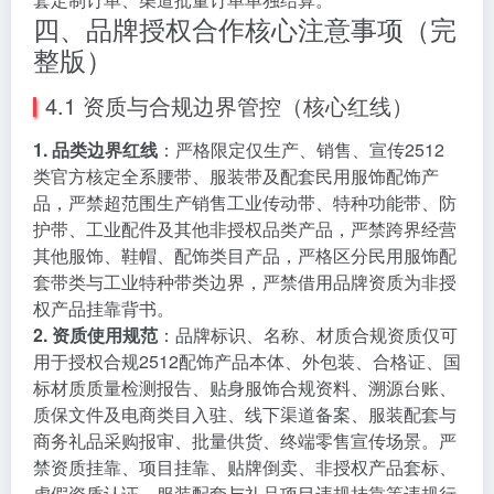
四、品牌授权合作核心注意事项（完
整版）
4.1 资质与合规边界管控（核心红线）
1. 品类边界红线
：严格限定仅生产、销售、宣传2512
类官方核定全系腰带、服装带及配套民用服饰配饰产
品，严禁超范围生产销售工业传动带、特种功能带、防
护带、工业配件及其他非授权品类产品，严禁跨界经营
其他服饰、鞋帽、配饰类目产品，严格区分民用服饰配
套带类与工业特种带类边界，严禁借用品牌资质为非授
权产品挂靠背书。
2. 资质使用规范
：品牌标识、名称、材质合规资质仅可
用于授权合规2512配饰产品本体、外包装、合格证、国
标材质质量检测报告、贴身服饰合规资料、溯源台账、
质保文件及电商类目入驻、线下渠道备案、服装配套与
商务礼品采购报审、批量供货、终端零售宣传场景。严
禁资质挂靠、项目挂靠、贴牌倒卖、非授权产品套标、
虚假资质认证、服装配套与礼品项目违规挂靠等违规行