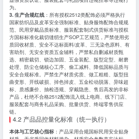
为。
3. 生产合规红线
：所有授权2512类配饰必须严格执行
国家纺织品及皮革安全强制标准、贴身服饰配饰合规规
范、民用穿戴品质标准、服装配套制式供货标准与授权
方国标标准化裁切缝纫生产SOP工艺规范，严禁使用劣
质回收材质、安全不达标面料/皮革、三无染色原料、有
害助剂、无安全资质五金辅料，严禁私自删减材质甄
选、精密裁切、锁边加固、五金装配、版型定型、耐磨
处理、防尘仓储核心工序、偷工减料、降低国标品质与
安全合规标准。严禁生产材质劣质、做工粗糙、版型扭
曲变形、开线破损、掉色掉皮、五金松动脱落、异味超
标、质感廉价、抽检违规、穿戴隐患、售后高发的非标
产品，杜绝不合格2512配饰流入线上电商、线下门店、
服装配套与商务礼品采购、批量供货、终端零售供应
链。
4.2 产品品控量化标准（统一执行）
本体与工艺核心指标
：产品采用合规国标民用安全贴身
材质、无劣质回收材料掺杂、材质安全参数真实达标、