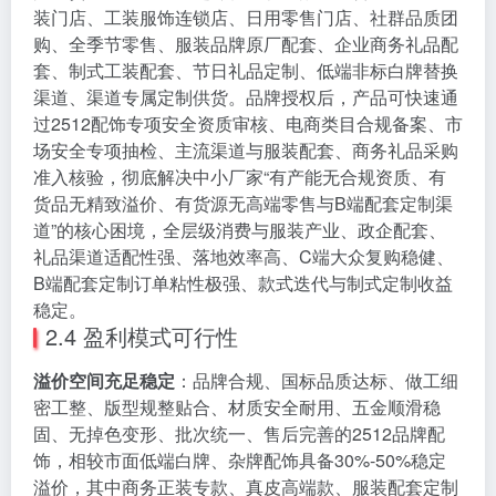
装门店、工装服饰连锁店、日用零售门店、社群品质团
购、全季节零售、服装品牌原厂配套、企业商务礼品配
套、制式工装配套、节日礼品定制、低端非标白牌替换
渠道、渠道专属定制供货。品牌授权后，产品可快速通
过2512配饰专项安全资质审核、电商类目合规备案、市
场安全专项抽检、主流渠道与服装配套、商务礼品采购
准入核验，彻底解决中小厂家“有产能无合规资质、有
货品无精致溢价、有货源无高端零售与B端配套定制渠
道”的核心困境，全层级消费与服装产业、政企配套、
礼品渠道适配性强、落地效率高、C端大众复购稳健、
B端配套定制订单粘性极强、款式迭代与制式定制收益
稳定。
2.4 盈利模式可行性
溢价空间充足稳定
：品牌合规、国标品质达标、做工细
密工整、版型规整贴合、材质安全耐用、五金顺滑稳
固、无掉色变形、批次统一、售后完善的2512品牌配
饰，相较市面低端白牌、杂牌配饰具备30%-50%稳定
溢价，其中商务正装专款、真皮高端款、服装配套定制