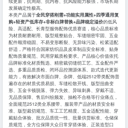
续更新，抗周期、抗内卷、抗风险能力极强，市场长期
发展确定性极高。
本类产品属于
全民穿搭刚需+功能实用属性+四季通用复
购+轻资产低库存+非标白牌替换+品牌稳定溢价
的低风
险、高适配、长青型服饰配饰优质赛道，核心品质标准
为材质耐磨耐用、版型规整贴合、车缝细密牢固、五金
配件顺滑稳固、不易变形断裂、无异味污染、松紧适配
舒适，严格符合国家纺织品及皮革制品安全标准、贴身
配饰质量规范、民用穿戴质检要求。产品核心价值依托
品牌标准化材质甄选、精密裁切缝纫工艺、五金配件严
选、多重品质质检、闭环品控溯源体系、款式迭代更新
能力，有效解决市面白牌、杂牌、低端2512带类配饰普
遍存在的材质劣质易损、车缝松散开线、版型扭曲变
形、五金卡顿脱落、弹力失效、异味刺鼻、穿戴不适、
无品质保障、售后纠纷频发、抽检不合格等行业痛点，
全面规范2512类全系腰带、服装带产品的材质安全标
准、版型裁切规范、车工工艺精度、五金适配性能、穿
戴贴合体验、批次品质统一性、批量供货标准、仓储保
质规范，全方位保障大众日常穿搭体验、正装造型口