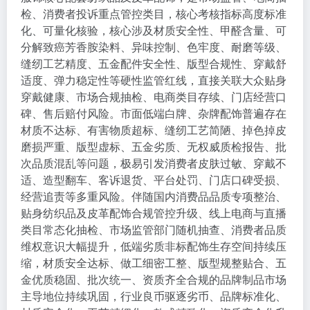
检、消费者投诉重点管控类目，核心考核指标高度标准
化、可量化核验，核心涉及材质安全性、甲醛含量、可
分解致癌芳香胺染料、异味控制、色牢度、耐磨等级、
缝纫工艺精度、五金配件安全性、版型合规性、穿戴舒
适度、弹力稳定性等硬性监管红线，直接关联大众贴身
穿戴健康、市场合规抽检、电商类目存续、门店经营口
碑、售后赔付风险。市面低端白牌、杂牌配饰普遍存在
材质不达标、有害物质超标、缝纫工艺简陋、掉色掉皮
磨损严重、版型虚标、五金劣质、无权威质检报告、批
次品质混乱等问题，极易引发消费者皮肤过敏、穿戴不
适、造型翻车、客诉退货、平台处罚、门店口碑受损、
经营追责等多重风险。伴随国内消费品品质专项整治、
贴身纺织品及皮革配饰合规管控升级、线上电商与直播
类目常态化抽检、市场监管部门随机抽查、消费者品质
维权意识大幅提升，低端劣质非标配饰生存空间持续压
缩，材质安全达标、做工细密工整、版型规整贴合、五
金优质稳固、批次统一、资质齐全合规的品牌制品市场
主导地位持续巩固，行业良币驱逐劣币、品牌标准化、