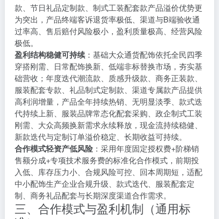
款、节日礼品定制款、制式工装配套款产品溢价优势更
为突出，产品终端客诉退货率极低、渠道与B端验收通
过率高、售后赔付风险极小，盈利质量极高、经营风险
极低。
盈利结构稳健可持续
：基础大众通货配饰依托全民四季
穿搭刚需、日常配饰换新、低端非标替换市场，夯实基
础营收；年度迭代潮流款、质感升级款、商务正装款、
服装配套专款、礼品制式定制款、渠道专属款产品提供
高利润增量，产品全年持续热销、无明显淡季、款式迭
代持续上新、服装品牌常态化配套采购、政企制式工装
刚需、大众高频换新需求永续释放，现金流持续稳健、
新款迭代与定制订单溢价稳定、长期收益可持续。
合作模式轻资产低风险
：采用年度固定授权费+阶梯销
售额分成+专项技术服务费的标准化合作模式，前期投
入低、库存压力小、合规风险可控、回本周期短，适配
中小配饰生产企业合规升级、款式迭代、服装配套定
制、商务礼品配套与长期深度渠道合作需求。
三、合作模式与盈利机制（通用标