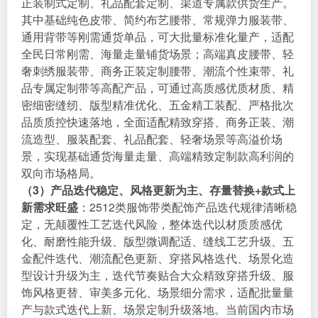
正装制式定制、礼品配套定制、渠道专属款供货生产。
其中基础纯色皮带、简约布艺腰带、常规弹力服装带、
通用背带等刚需通货单品，可大批量标准化量产，适配
全民日常刚需、海量走量铺货场景；高端真皮腰带、轻
奢刺绣服装带、商务正装定制腰带、潮流个性束带、礼
品专属定制带等高配产品，可通过高质感优质材质、精
密细密缝纫、版型精准优化、五金精工装配、严格批次
品质质控快速落地，全面适配精致穿搭、商务正装、潮
流造型、服装配套、礼品配套、轻奢场景等高溢价场
景，实现基础通货海量走量、高端精致定制款高利润的
双向市场格局。
（3）产品迭代稳定、风格更新为主、存量替换+款式上
新需求旺盛
：2512类服饰带类配饰产品迭代规律清晰稳
定，无颠覆性工艺迭代风险，整体迭代以材质质感优
化、耐磨性能升级、版型微调配适、缝线工艺升级、五
金配件迭代、潮流配色更新、穿搭风格迭代、场景化造
型设计升级为主，迭代节奏贴合大众精致穿搭升级、服
饰风格更替、审美多元化、场景细分需求，适配批量量
产与款式迭代上新、场景定制升级落地。当前国内市场