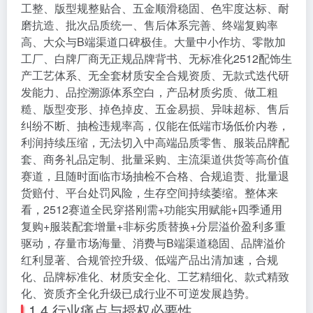
工整、版型规整贴合、五金顺滑稳固、色牢度达标、耐
磨抗造、批次品质统一、售后体系完善、终端复购率
高、大众与B端渠道口碑极佳。大量中小作坊、零散加
工厂、白牌厂商无正规品牌背书、无标准化2512配饰生
产工艺体系、无全套材质安全合规资质、无款式迭代研
发能力、品控溯源体系空白，产品材质劣质、做工粗
糙、版型变形、掉色掉皮、五金易损、异味超标、售后
纠纷不断、抽检违规率高，仅能在低端市场低价内卷，
利润持续压缩，无法切入中高端品质零售、服装品牌配
套、商务礼品定制、批量采购、主流渠道供货等高价值
赛道，且随时面临市场抽检不合格、合规追责、批量退
货赔付、平台处罚风险，生存空间持续萎缩。整体来
看，2512赛道全民穿搭刚需+功能实用赋能+四季通用
复购+服装配套增量+非标劣质替换+分层溢价盈利多重
驱动，存量市场海量、消费与B端渠道稳固、品牌溢价
红利显著、合规管控升级、低端产品出清加速，合规
化、品牌标准化、材质安全化、工艺精细化、款式精致
化、资质齐全化升级已成行业不可逆发展趋势。
1.4 行业痛点与授权必要性