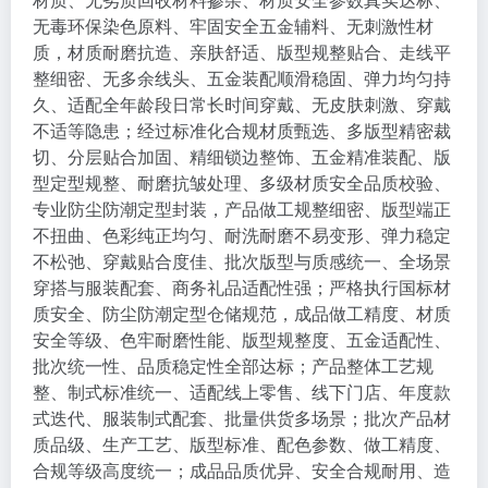
无毒环保染色原料、牢固安全五金辅料、无刺激性材
质，材质耐磨抗造、亲肤舒适、版型规整贴合、走线平
整细密、无多余线头、五金装配顺滑稳固、弹力均匀持
久、适配全年龄段日常长时间穿戴、无皮肤刺激、穿戴
不适等隐患；经过标准化合规材质甄选、多版型精密裁
切、分层贴合加固、精细锁边整饰、五金精准装配、版
型定型规整、耐磨抗皱处理、多级材质安全品质校验、
专业防尘防潮定型封装，产品做工规整细密、版型端正
不扭曲、色彩纯正均匀、耐洗耐磨不易变形、弹力稳定
不松弛、穿戴贴合度佳、批次版型与质感统一、全场景
穿搭与服装配套、商务礼品适配性强；严格执行国标材
质安全、防尘防潮定型仓储规范，成品做工精度、材质
安全等级、色牢耐磨性能、版型规整度、五金适配性、
批次统一性、品质稳定性全部达标；产品整体工艺规
整、制式标准统一、适配线上零售、线下门店、年度款
式迭代、服装制式配套、批量供货多场景；批次产品材
质品级、生产工艺、版型标准、配色参数、做工精度、
合规等级高度统一；成品品质优异、安全合规耐用、造