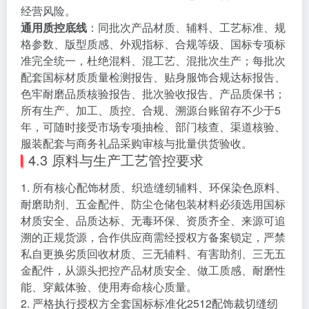
经营风险。
通用质控底线
：同批次产品材质、辅料、工艺标准、规
格参数、版型质感、外观指标、合规等级、国标专项标
准完全统一，杜绝混料、混工艺、混批次生产；每批次
配套国标材质质量检测报告、贴身服饰合规达标报告、
色牢耐磨品质核验报告、批次验收报告、产品质保书；
所有生产、加工、质控、合规、溯源台账留存不少于5
年，可随时接受市场专项抽检、部门核查、渠道核验、
服装配套与商务礼品采购审核与批量供货验收。
4.3 原料与生产工艺管控要求
1. 所有核心配饰材质、织造缝纫辅料、环保染色原料、
耐磨助剂、五金配件、防尘仓储包装材料必须选用国标
材质安全、品质达标、无毒环保、资质齐全、来源可追
溯的正规货源，合作供应商需经授权方备案锁定，严禁
私自更换劣质回收材质、三无辅料、有害助剂、三无五
金配件，从源头把控产品材质安全、做工质感、耐磨性
能、穿戴体验、使用寿命核心质量。
2. 严格执行授权方全套国标标准化2512配饰裁切缝纫