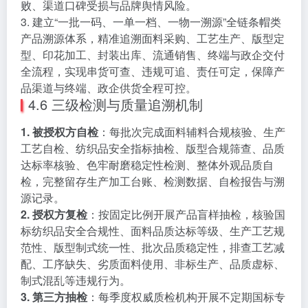
败、渠道口碑受损与品牌舆情风险。
3. 建立“一批一码、一单一档、一物一溯源”全链条帽类
产品溯源体系，精准追溯面料采购、工艺生产、版型定
型、印花加工、封装出库、流通销售、终端与政企交付
全流程，实现串货可查、违规可追、责任可定，保障产
品渠道与终端、政企供货全程可控。
4.6 三级检测与质量追溯机制
1. 被授权方自检
：每批次完成面料辅料合规核验、生产
工艺自检、纺织品安全指标抽检、版型合规筛查、品质
达标率核验、色牢耐磨稳定性检测、整体外观品质自
检，完整留存生产加工台账、检测数据、自检报告与溯
源记录。
2. 授权方复检
：按固定比例开展产品盲样抽检，核验国
标纺织品安全合规性、面料品质达标等级、生产工艺规
范性、版型制式统一性、批次品质稳定性，排查工艺减
配、工序缺失、劣质面料使用、非标生产、品质虚标、
制式混乱等违规行为。
3. 第三方抽检
：每季度权威质检机构开展不定期国标专