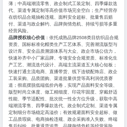
薄；中高端潮流零售、政企制式工装定制、四季爆款迭
代、渠道专属定制等高价值市场完全空白；生产经营存
在纺织品合规抽检违规、面料安全超标、批量售后赔
付、渠道与政企解约、品牌舆情危机、持续亏损等多重
经营风险。
品牌授权核心价值
：依托成熟品牌2508类目纺织品合规
资质、国标标准化帽类生产工艺体系、完善潮流版型与
设计库、安全品质溯源体系与大众、政企市场公信力，
快速补齐中小厂家品牌、专项安全合规资质、标准化生
产工艺、潮流迭代设计、高端主流渠道五大核心短板；
快速打通主流电商、直播带货、线下连锁配饰店、政企
工装采购、品质团购、渠道批量供货等高利润优质赛
道；彻底摆脱低端低价内卷，实现产品面料安全等级、
版型时尚立体度、做工精细度、印花牢固度、穿戴舒适
性能、季节适配性、批次统一性全方位升级，获取中高
端潮流零售、四季爆款迭代、政企制式定制、渠道专属
定制细分市场稳定高溢价；有效规避面料安全超标、做
工品质瑕疵、电商抽检违规、政企采购准入失败、终端
售后纠纷、批量退货追责、品牌舆情危机等经营风险，