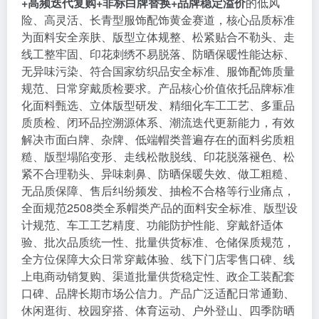
+高频迭代复购+非标白牌替换+品牌稳定溢价
的低风
险、高灵活、长青型服饰配饰黄金赛道，核心品质标准
为面料安全亲肤、版型立体规整、松紧贴合不勒头、走
线工整牢固、印花刺绣不易脱落、防晒保暖性能达标、
无异味污染、符合国家纺织品安全标准、服饰配饰质量
规范、日常穿戴质检要求。产品核心价值依托品牌标准
化面料甄选、立体版型研发、精细化车工工艺、多重品
质质检、闭环品控溯源体系、潮流迭代更新能力，有效
解决市面白牌、杂牌、低端帽类普遍存在的面料劣质粗
糙、版型塌陷变形、走线松散脱线、印花脱落褪色、松
紧不合理勒头、异味刺鼻、防晒保暖失效、做工粗糙、
无品质保障、售后纠纷频发、抽检不合格等行业痛点，
全面规范2508类全系帽类产品的面料安全标准、版型设
计规范、车工工艺精度、功能防护性能、穿戴舒适体
验、批次品质统一性、批量供货标准、仓储保质规范，
全方位保障大众日常穿戴体验、线下门店零售口碑、线
上电商动销复购、渠道批量供货稳定性、政企工装配套
口碑、品牌长期市场公信力。产品广泛适配日常通勤、
休闲逛街、校园穿搭、体育运动、户外登山、四季防晒