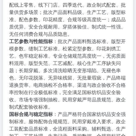
配线上零售、线下门店、四季迭代、政企制式配套、批
量供货多场景；批次产品面料品级、生产工艺、版型标
准、配色参数、印花精度、合规等级高度统一；成品品
质优异、安全合规耐用、穿搭体验佳、制式统一性强、
无任何消费合规与品质隐患。
工艺参数与性能指标
：批次产品面料甄选标准、版型开
模参数、缝制工艺标准、松紧定型参数、印花刺绣工
艺、色牢稳定标准、专业仓储规范高度统一，无劣质面
料混用、版型失范、工艺减配、核心生产工序缺失问
题；长期穿戴、多次清洗晾晒无变形塌陷、无褪色串
色、无印花脱落、无异味残留、无批量瑕疵，产品终端
退换货率、电商抽检不合格率、渠道与政企验收不合格
率控制在行业极低标准，完全满足国标纺织品安全验
收、市场专项强制抽检、民用穿戴严苛品质规范、政企
制式配套验收标准。
国标合规与稳定指标
：产品严格符合国家纺织品安全强
制标准、服饰配饰合规规范、民用穿戴准入要求、政企
工装配套品质标准，全流程面料采购、辅料甄选、生产
加工、工艺处理、生产记录、质控数据、合规指标可全