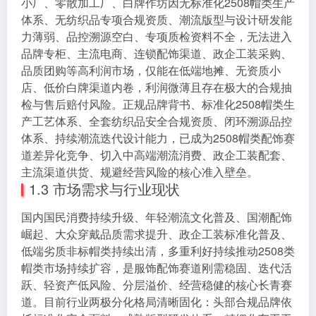
小厂、零散加工厂、白牌作坊因无标准化2508帽类生产
体系、无纺织品专项合规资质、潮流版型与设计研发能
力薄弱、品控溯源空白、专项质检资料不全，无法进入
品牌专柜、主流电商、连锁配饰渠道、政企工装采购、
品质团购等高利润市场，仅能在低端地摊、无资质小
店、低价白牌渠道内卷，利润微薄且存在极大的合规抽
检与售后赔付风险。正规品牌背书、标准化2508帽类生
产工艺体系、全套纺织品安全合规资质、闭环溯源品控
体系、持续潮流迭代设计能力，已成为2508帽类配饰赛
道差异化竞争、切入中高端潮流消费、政企工装配套、
主流渠道供货、规避经营风险的核心准入壁垒。
1.3 市场需求与行业现状
国内国民消费持续升级、年轻潮流文化普及、国潮配饰
崛起、大众穿戴品质需求提升、政企工装标准化普及、
低端劣质非标帽类持续出清，多重利好持续推动2508类
帽类市场持续扩容，是服饰配饰赛道刚需稳固、迭代活
跃、轻资产低风险、分层溢价、经营稳健的核心长青赛
道。目前行业两极分化格局清晰固化：头部合规品牌依