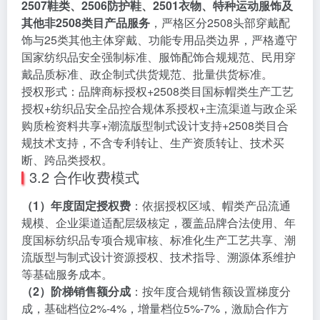
2507鞋类、2506防护鞋、2501衣物、特种运动服饰及
其他非2508类目产品服务
，严格区分2508头部穿戴配
饰与25类其他主体穿戴、功能专用品类边界，严格遵守
国家纺织品安全强制标准、服饰配饰合规规范、民用穿
戴品质标准、政企制式供货规范、批量供货标准。
授权形式：品牌商标授权+2508类目国标帽类生产工艺
授权+纺织品安全品控合规体系授权+主流渠道与政企采
购质检资料共享+潮流版型制式设计支持+2508类目合
规技术支持，不含专利转让、生产资质转让、技术买
断、跨品类授权。
3.2 合作收费模式
（1）年度固定授权费
：依据授权区域、帽类产品流通
规模、企业渠道适配层级核定，覆盖品牌合法使用、年
度国标纺织品专项合规审核、标准化生产工艺共享、潮
流版型与制式设计资源授权、技术指导、溯源体系维护
等基础服务成本。
（2）阶梯销售额分成
：按年度合规销售额设置梯度分
成，基础档位2%-4%，增量档位5%-7%，激励合作方