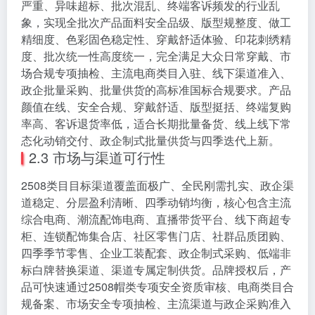
严重、异味超标、批次混乱、终端客诉频发的行业乱
象，实现全批次产品面料安全品级、版型规整度、做工
精细度、色彩固色稳定性、穿戴舒适体验、印花刺绣精
度、批次统一性高度统一，完全满足大众日常穿戴、市
场合规专项抽检、主流电商类目入驻、线下渠道准入、
政企批量采购、批量供货的高标准国标合规要求。产品
颜值在线、安全合规、穿戴舒适、版型挺括、终端复购
率高、客诉退货率低，适合长期批量备货、线上线下常
态化动销交付、政企制式批量供货与四季迭代上新。
2.3 市场与渠道可行性
2508类目目标渠道覆盖面极广、全民刚需扎实、政企渠
道稳定、分层盈利清晰、四季动销均衡，核心包含主流
综合电商、潮流配饰电商、直播带货平台、线下商超专
柜、连锁配饰集合店、社区零售门店、社群品质团购、
四季季节零售、企业工装配套、政企制式采购、低端非
标白牌替换渠道、渠道专属定制供货。品牌授权后，产
品可快速通过2508帽类专项安全资质审核、电商类目合
规备案、市场安全专项抽检、主流渠道与政企采购准入