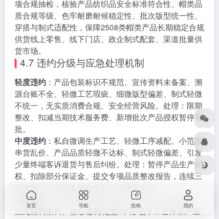
项合规抽检，核验产品纺织品安全标准符合性、帽类品
质合规等级、色牢耐磨耐候稳定性、批次版型统一性、
穿搭与制式适配性，保障2508类帽类产品长期稳定合规
供货线上零售、线下门店、政企制式配套、渠道批量供
货市场。
4.7 违约分级与应急处理机制
轻度违约
：产品包装标识不规范、宣传资料未备案、溯
源台账不全、轻微工艺瑕疵、细微版型偏差、制式轻微
不统一，无实质消费合规、安全经营风险。处理：限期
整改、扣减当期技术服务费、新增批次产品授权暂停审
批。
中度违约
：私自微调生产工艺、轻微工序减配、小范围
串货乱价、产品品质轻微不达标、制式轻微偏差、引发
少量终端客诉退货与售后纠纷。处理：暂停产品生产授
权、扣除部分保证金、提交专项品质整改报告，连续三
批次第三方专项复检合格后方可恢复合作。
重度违约
：批量使用劣质回收面料、安全不达标材质、
首页
导航
投稿
我的
三无辅料浆料、核心缝制/定型/印花/色牢工艺体系严重