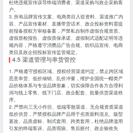
杜绝违规宣传误导终端消费者、渠道采购与政企采购客
户。
3. 所有品牌宣传文案、电商类目入驻资料、渠道推广内
容、产品宣传素材、直播带货话术、政企投标资料需提
前报备授权方审核备案，严禁私自制作虚假合规资质、
虚假质检报告、虚假质保承诺、虚假制式适配证明等违
规内容，严格遵守消费品广告合规、纺织品宣传、电商
类目及政企招投标宣传监管规定。
4.5 渠道管理与串货管控
1. 严格遵守授权区域、授权经营渠道约定，禁止跨区域
恶意串货、低价倾销、乱价冲量，维护全国统一帽类产
品价格体系与专业品牌形象，切实保障合作各方合理利
润与线上零售、线下门店、政企配套、批量供货渠道秩
序。
2. 严禁向三无小作坊、低端零散渠道、无合规资质渠道
低价供货，严禁授权品牌产品用于劣质面料混兑、版型
篡改、品质虚标、制式套用、跨类套用，杜绝品牌滥用
引发的终端客诉、品质瑕疵、售后赔付、政企验收失