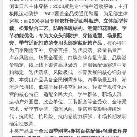
侧重日常主体穿搭；2503聚焦专业特种运动服饰，主打
极限运动防护；2507覆盖全品类通用鞋履，为足部主体
穿戴；而2508类目专属
依托舒适面料甄选、立体版型剪
裁、松紧贴合工艺、防晒保暖结构、潮流印花刺绣、季
节功能优化，专为大众头部防护、穿搭造型、场景配
套、季节适配打造的专用头部穿戴配饰产品
，核心特征
为四季刚需互补、穿搭百搭、迭代灵活、轻量易量产、
库存风险低、场景全覆盖、白牌杂牌存量海量、品牌溢
价稳定、线上线下渠道高度渗透，是服饰配饰赛道中复
购稳定、迭代活跃、风险极低、长青发展的核心细分品
类。本类目产品具备全民刚需永续、四季场景互补、潮
流迭代持续、低端非标替换空间巨大、轻资产规模化运
营的核心特征，适配全民大众、学生群体、职场人群、
运动户外圈层、政企单位、工装配套等全受众、全场景
需求，受季节更替、潮流风向、穿搭审美影响持续迭
代，抗周期、抗风险、抗内卷能力极强，市场长期发展
确定性极高。
本类产品属于
全民四季刚需+穿搭百搭配饰+轻量低库存