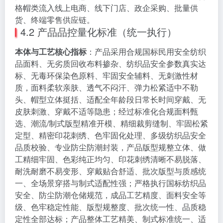
格帽类流入线上电商、线下门店、政企采购、批量供
货、终端零售供应链。
4.2 产品品控量化标准（统一执行）
本体与工艺核心指标
：产品采用合规国标民用安全纺织
品面料、无劣质回收布料掺杂、纺织品安全参数真实达
标、无毒环保染色原料、牢固安全辅料、无刺激性材
质，面料柔软亲肤、透气不闷汗、弹力松紧适中不勒
头、帽型立体挺括、适配全年龄段日常长时间穿戴、无
皮肤刺激、穿戴不适等隐患；经过标准化合规面料甄
选、潮流/制式版型精准开模、精细裁剪缝制、牢固松紧
定型、精密印花刺绣、色牢固化处理、多级纺织品安全
品质校验、专业防尘防潮封装，产品版型规整立体、做
工精细牢固、色彩纯正均匀、印花刺绣清晰不易脱落、
耐洗耐磨不易变形、穿戴贴合舒适、批次版型与质感统
一、全场景穿搭与制式适配性强；严格执行国标纺织品
安全、防尘防潮仓储规范，成品工艺精度、面料安全等
级、色牢稳定性能、版型规整度、批次统一性、品质稳
定性全部达标；产品整体工艺精美、制式标准统一、适