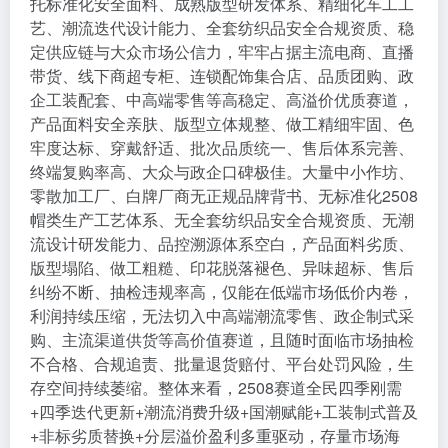
托标准化安全面料、成熟版型研发体系、精细化车工工
艺、潮流迭代设计能力、全套纺织品安全合规资质、稳
定供应链与大众市场公信力，牢牢占据主流电商、直播
带货、线下商超专柜、连锁配饰集合店、品质团购、政
企工装配套、中高端零售等高稳定、高溢价优质赛道，
产品面料安全亲肤、版型立体规整、做工精细牢固、色
牢度达标、穿戴舒适、批次品质统一、售后体系完善、
终端复购率高、大众与政企口碑极佳。大量中小作坊、
零散加工厂、白牌厂商无正规品牌背书、无标准化2508
帽类生产工艺体系、无全套纺织品安全合规资质、无潮
流设计研发能力、品控溯源体系空白，产品面料劣质、
版型塌陷、做工粗糙、印花脱落褪色、异味超标、售后
纠纷不断、抽检违规率高，仅能在低端市场低价内卷，
利润持续压缩，无法切入中高端潮流零售、政企制式采
购、主流渠道供货等高价值赛道，且随时面临市场抽检
不合格、合规追责、批量退货赔付、平台处罚风险，生
存空间持续萎缩。整体来看，2508赛道全民四季刚需
+四季迭代更新+潮流消费升级+国潮赋能+工装制式普及
+非标劣质替换+分层溢价盈利多重驱动，存量市场海