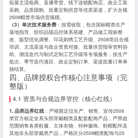
拓展主流电商、直播带货、线下连锁配饰店、政企工装
采购、品质团购、批量定制供货等优质渠道，扩大合规
2508帽类市场供货规模。
（3）单次技术服务费
：按需收取，包含国标帽类生产
落地指导、纺织品级品控体系搭建、产品做工瑕疵整
改、版型优化调整、印花刺绣工艺升级、2508类目合规
培训、主流渠道与政企资质对接、批量供货报审资料协
助、潮流迭代与制式定制工艺升级等专项服务，按生产
批次、季节迭代项目、政企定制订单、渠道批量订单单
独结算。
四、品牌授权合作核心注意事项（完
整版）
4.1 资质与合规边界管控（核心红线）
1. 品类边界红线
：严格限定仅生产、销售、宣传2508
类官方核定全系头部穿戴帽类及配套配饰产品，严禁超
范围销售各类鞋履、主体衣物、特种服饰、鞋帽配件及
其他非头部穿戴类产品，严格区分2508帽类配饰与25