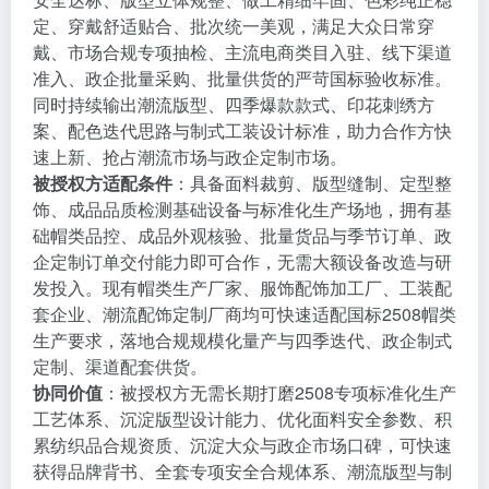
定、穿戴舒适贴合、批次统一美观，满足大众日常穿
戴、市场合规专项抽检、主流电商类目入驻、线下渠道
准入、政企批量采购、批量供货的严苛国标验收标准。
同时持续输出潮流版型、四季爆款款式、印花刺绣方
案、配色迭代思路与制式工装设计标准，助力合作方快
速上新、抢占潮流市场与政企定制市场。
被授权方适配条件
：具备面料裁剪、版型缝制、定型整
饰、成品品质检测基础设备与标准化生产场地，拥有基
础帽类品控、成品外观核验、批量货品与季节订单、政
企定制订单交付能力即可合作，无需大额设备改造与研
发投入。现有帽类生产厂家、服饰配饰加工厂、工装配
套企业、潮流配饰定制厂商均可快速适配国标2508帽类
生产要求，落地合规规模化量产与四季迭代、政企制式
定制、渠道配套供货。
协同价值
：被授权方无需长期打磨2508专项标准化生产
工艺体系、沉淀版型设计能力、优化面料安全参数、积
累纺织品合规资质、沉淀大众与政企市场口碑，可快速
获得品牌背书、全套专项安全合规体系、潮流版型与制