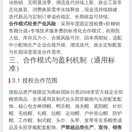
动热销、无明显淡季、潮流迭代持续上新、政企工装常
态化换装、消费换新需求永续释放，现金流持续稳健、
迭代新品与定制订单溢价稳定、长期收益可持续。
合作模式轻资产低风险
：采用年度固定授权费+阶梯销
售额分成+专项技术服务费的标准化合作模式，前期投
入低、库存压力小、合规风险可控、回本周期短，适配
中小配饰生产企业合规升级、潮流迭代、政企定制配套
与长期深度渠道合作需求。
三、合作模式与盈利机制（通用标
准）
3.1 授权合作范围
授权品类严格限定为商标国际分类2508类官方核定全部
帽类商品：全系通用及制式化头部穿戴物与头部配套配
饰，核心包含棒球帽、鸭舌帽、渔夫帽、遮阳帽、针织
帽、毛线帽、礼帽、毡帽、运动帽、户外登山帽、防护
帽、工作帽、制式帽、头巾、头带、发带等全系帽类成
品及头部穿戴配套配饰。
严禁超品类生产、宣传、销售