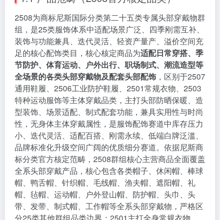
2508为商标尼斯国际分类第二十五类专属头部穿戴物群
组，是25类服饰体系中适配场景广泛、四季刚需互补、
装饰与功能兼具、迭代灵活、轻资产量产、溢价空间充
足的核心配饰类目，核心核定商品为
适配日常穿搭、季
节防护、体育运动、户外出行、职场制式、潮流造型等
全场景的各类头部穿戴物及配套头部配饰
，区别于2507
通用鞋履、2506工业防护鞋履、2501常规衣物、2503
特种运动服饰等主体穿戴品类，主打头部防晒保暖、造
型装饰、场景适配、制式配套功能，兼具实用性与时尚
性，无身体主体穿戴属性，是服饰配饰赛道中库存压力
小、迭代灵活、适配百搭、刚需永续、低端白牌泛滥、
品牌标准化升级空间广阔的优质细分赛道。依据尼斯商
标分类官方核定范畴，2508群组核心主营商品全面覆盖
全系头部穿戴产品，核心包含各类帽子、休闲帽、棒球
帽、鸭舌帽、针织帽、毛线帽、渔夫帽、遮阳帽、礼
帽、毡帽、运动帽、户外登山帽、防护帽、头巾、头
带、发带、制式帽、工作帽等全系头部穿戴物，严格区
分25类其他群组品类边界：2501主打全身常规衣物，