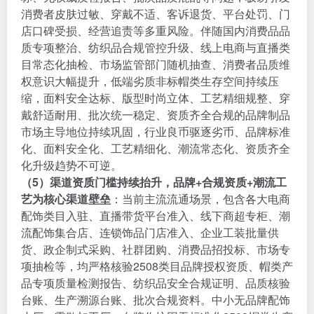
消费者皮肤过敏、穿戴不适、客诉退货、平台处罚、门
店口碑受损、经营追责等多重风险。伴随国内消费品品
质专项整治、纺织品合规管控升级、线上电商与直播类
目常态化抽检、市场监管部门随机抽查、消费者品质维
权意识大幅提升，低端劣质非标帽类生存空间持续压
缩，面料安全达标、版型时尚立体、工艺精细规整、穿
戴舒适耐用、批次统一稳定、资质齐全合规的品牌制品
市场主导地位持续巩固，行业良币驱逐劣币、品牌标准
化、面料安全化、工艺精细化、潮流常态化、资质齐全
化升级趋势不可逆。
（5）渠道资质门槛持续抬升，品牌+合规资质+潮流工
艺为核心渠道壁垒
：当前主流流通场景，包含各大电商
配饰类目入驻、直播带货平台准入、线下商超专柜、潮
流配饰集合店、连锁饰品门店准入、企业工装批量供
货、政企制式采购、社群团购、消费品招投标、市场专
项抽检等，均严格核验2508类目品牌授权资质、帽类产
品专项质量检测报告、纺织品安全合规证明、品质核验
台账、生产溯源台账、批次合规资料。中小无品牌配饰