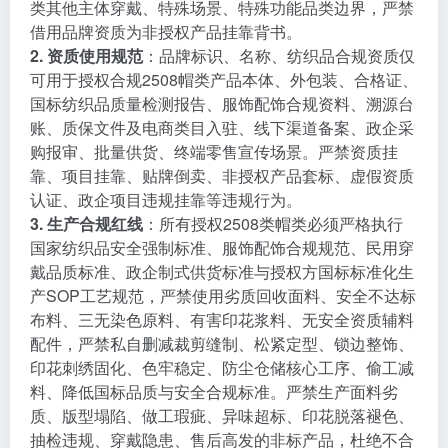
类其他主体穿戴、特殊场景、特殊功能品类边界，严禁
借用品牌资质为非授权产品挂靠背书。
2. 资质使用规范
：品牌标识、名称、纺织品合规资质仅
可用于授权合规2508帽类产品本体、外包装、合格证、
国标纺织品质量检测报告、服饰配饰合规资料、溯源台
账、质保文件及电商类目入驻、线下渠道备案、政企采
购报审、批量供货、终端零售宣传场景。严禁资质挂
靠、项目挂靠、贴牌倒卖、非授权产品套标、虚假资质
认证、政企项目违规挂靠等违规行为。
3. 生产合规红线
：所有授权2508类帽类必须严格执行
国家纺织品安全强制标准、服饰配饰合规规范、民用穿
戴品质标准、政企制式供货标准与授权方国标标准化生
产SOP工艺规范，严禁使用劣质回收面料、安全不达标
布料、三无染色原料、有害印花浆料、无安全资质辅料
配件，严禁私自删减裁剪缝制、松紧定型、锁边整饰、
印花刺绣固化、色牢稳定、防尘仓储核心工序、偷工减
料、降低国标品质与安全合规标准。严禁生产面料劣
质、版型塌陷、做工瑕疵、异味超标、印花脱落褪色、
抽检违规、穿戴隐患、售后高发的非标产品，杜绝不合