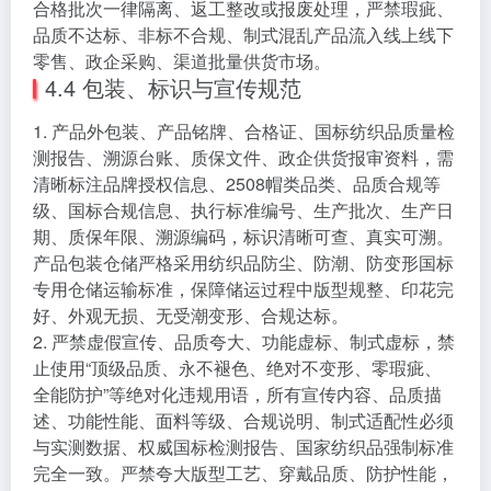
合格批次一律隔离、返工整改或报废处理，严禁瑕疵、
品质不达标、非标不合规、制式混乱产品流入线上线下
零售、政企采购、渠道批量供货市场。
4.4 包装、标识与宣传规范
1. 产品外包装、产品铭牌、合格证、国标纺织品质量检
测报告、溯源台账、质保文件、政企供货报审资料，需
清晰标注品牌授权信息、2508帽类品类、品质合规等
级、国标合规信息、执行标准编号、生产批次、生产日
期、质保年限、溯源编码，标识清晰可查、真实可溯。
产品包装仓储严格采用纺织品防尘、防潮、防变形国标
专用仓储运输标准，保障储运过程中版型规整、印花完
好、外观无损、无受潮变形、合规达标。
2. 严禁虚假宣传、品质夸大、功能虚标、制式虚标，禁
止使用“顶级品质、永不褪色、绝对不变形、零瑕疵、
全能防护”等绝对化违规用语，所有宣传内容、品质描
述、功能性能、面料等级、合规说明、制式适配性必须
与实测数据、权威国标检测报告、国家纺织品强制标准
完全一致。严禁夸大版型工艺、穿戴品质、防护性能，