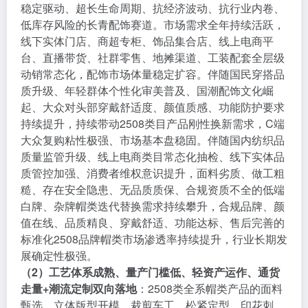
稳定驱动、超长生命周期、抗经济波动、抗行业内卷、
低库存风险的长青配饰赛道。市场需求全年持续活跃，
线下实体门店、商超专柜、饰品集合店、线上电商平
台、直播带货、社群零售、地摊渠道、工装配套全层级
动销常态化，配饰市场体量稳定扩容。伴随国民穿搭品
质升级、年轻群体个性化审美普及、国潮配饰文化崛
起、大众对头部穿戴舒适度、颜值质感、功能防护要求
持续提升，持续带动2508类目产品刚性换新需求，C端
大众复购粘性极强、市场基本盘稳固。伴随国内纺织品
质量监管升级、线上电商类目常态化抽检、线下实体品
质管控加强、消费者维权意识提升，面料劣质、做工粗
糙、存在安全隐患、无品质质保、合规资质不全的低端
白牌、杂牌帽类迭代替换需求持续攀升，合规品牌、颜
值在线、品质精良、穿戴舒适、功能达标、售后完善的
标准化2508品牌帽类市场渗透率持续提升，行业长期发
展确定性极强。
（2）工艺体系成熟、量产门槛低、轻资产运作、通货
走量+潮流定制双向落地
：2508类全系帽类产品的面料
甄选、立体版型开模、裁剪车工、松紧定型、印花刺