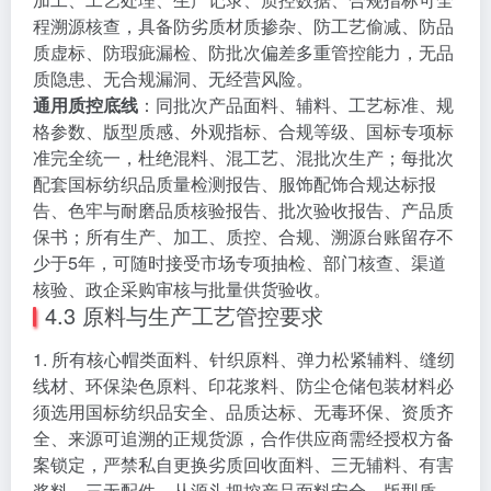
程溯源核查，具备防劣质材质掺杂、防工艺偷减、防品
质虚标、防瑕疵漏检、防批次偏差多重管控能力，无品
质隐患、无合规漏洞、无经营风险。
通用质控底线
：同批次产品面料、辅料、工艺标准、规
格参数、版型质感、外观指标、合规等级、国标专项标
准完全统一，杜绝混料、混工艺、混批次生产；每批次
配套国标纺织品质量检测报告、服饰配饰合规达标报
告、色牢与耐磨品质核验报告、批次验收报告、产品质
保书；所有生产、加工、质控、合规、溯源台账留存不
少于5年，可随时接受市场专项抽检、部门核查、渠道
核验、政企采购审核与批量供货验收。
4.3 原料与生产工艺管控要求
1. 所有核心帽类面料、针织原料、弹力松紧辅料、缝纫
线材、环保染色原料、印花浆料、防尘仓储包装材料必
须选用国标纺织品安全、品质达标、无毒环保、资质齐
全、来源可追溯的正规货源，合作供应商需经授权方备
案锁定，严禁私自更换劣质回收面料、三无辅料、有害
浆料、三无配件，从源头把控产品面料安全、版型质