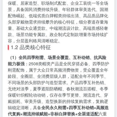
保暖、居家造型、职场制式配套、企业工装统一等全场
景，具备国民消费持续升级、年轻群体审美迭代、国潮
配饰崛起、低端劣质白牌帽类持续出清、高品质品牌化
头部穿戴物需求持续攀升的核心特征，细分赛道存量海
量、基础大众通货款、中端潮流设计款、高端质感轻奢
款、场景功能专属款、政企制式定制款增量市场持续扩
容，分层盈利格局清晰稳定。
1.2 品类核心特征
（1）全民四季刚需、场景全覆盖、互补动销、抗风险
能力极强
：2508类帽类产品是全民穿搭必备、四季防护
刚需配饰，属于大众日常高频消费物资，受众覆盖全年
龄段、全圈层、全消费层级人群，适配全年不同季节、
不同场景的头部防护与造型需求。产品四季互补热销、
无绝对淡季，夏季遮阳防晒帽、春秋潮流百搭帽、冬季
保暖针织帽轮动动销，仅存在季节更替、潮流迭代、穿
戴损耗、审美升级、造型换新的持续复购需求，复购逻
辑稳定清晰，具备
全民永久刚需+四季互补动销+高频迭
代复购+潮流持续赋能+非标白牌替换+全渠道适配
六重