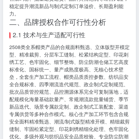
稳定提升潮流新品与制式定制订单溢价、长期盈利能
力。
二、品牌授权合作可行性分析
2.1 技术与生产适配可行性
2508类全系帽类产品的合规面料甄选、立体版型开模定
型、精准裁剪、分层车工缝制、松紧结构定型、印花刺
绣工艺、色牢固化、细节整饰、防尘防潮仓储工艺高度
标准化、国标统一、量产成熟度极高、无核心技术壁
垒，全套生产加工流程、帽类品质质控参数、纺织品安
全合规标准、四季潮流迭代规范、政企制式定制规范、
批次品质管控规范、品控溯源体系完全可复制落地，适
配规模化海量基础款量产、常规潮流款批量铺货、季节
新品迭代、场景专属款定制、政企制式工装配套、渠道
专属供货等多种合作模式。核心生产加工环节包含合规
安全面料精准甄选、潮流/制式版型精准开模、精细裁剪
缝制、牢固松紧定型、印花刺绣精细化处理、色牢固化
优化、多级外观与纺织品安全品质校验、专业防尘防潮