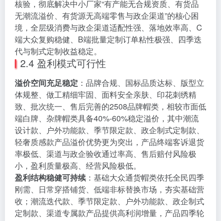
核验，彻底解决中小厂家“有产能无合规资质、有货品
无潮流溢价、有货源无高端零售与政企渠道”的核心困
境，全层级消费与政企渠道适配性强、落地效率高、C
端大众复购稳健、B端批量定制订单粘性极强、四季迭
代与制式定制收益稳定。
2.4 盈利模式可行性
溢价空间充足稳定
：品牌合规、国标品质达标、版型立
体规整、做工精细牢固、面料安全亲肤、印花刺绣精
致、批次统一、售后完善的2508品牌帽类，相较市面低
端白牌、杂牌帽类具备40%-60%稳定溢价，其中潮流
设计款、户外功能款、季节限定款、政企制式定制款、
轻奢质感款产品溢价优势更为突出，产品终端客诉退货
率极低、渠道与政企验收通过率高、售后赔付风险极
小，盈利质量极高、经营风险极低。
盈利结构稳健可持续
：基础大众通货帽类依托全民四季
刚需、日常穿搭铺货、低端非标替换市场，夯实基础营
收；潮流迭代款、季节限定款、户外功能款、政企制式
定制款、渠道专属款产品提供高利润增量，产品四季轮