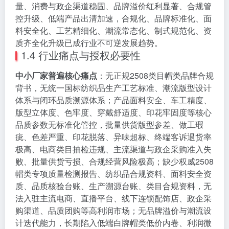
量、消费与政企渠道稳固、品牌溢价红利显著、合规管
控升级、低端产品出清加速，合规化、品牌标准化、面
料安全化、工艺精细化、潮流常态化、制式规范化、资
质齐全化升级已成行业不可逆发展趋势。
1.4 行业痛点与授权必要性
中小厂家普遍核心痛点
：无正规2508类目帽类品牌合规
背书，无统一国标纺织品生产工艺标准、潮流版型设计
体系与闭环品质溯源体系；产品面料安全、车工精度、
版型立体度、色牢度、穿戴舒适度、印花牢固度等核心
品质参数无标准化管控，批量供货版型参差、做工瑕
疵、色差严重、印花脱落、异味超标、终端客诉退货率
极高、电商类目抽检违规、主流渠道与政企采购准入失
败、批量供货亏损、合规经营风险极高；缺少权威2508
帽类专项质量检测报告、纺织品合规资料、面料安全资
质、品质核验台账、生产溯源台账、类目合规资料，无
法入驻主流电商、直播平台、线下连锁配饰店、政企采
购渠道、品质团购等高利润市场；无品牌溢价与潮流设
计迭代能力，长期陷入低端白牌帽类低价内卷、利润微