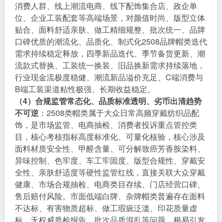
消费人群、线上潮流电商、线下配饰集合店、政企单
位、企业工装配套等高端场景，对颜值时尚、版型立体
贴合、面料舒适亲肤、做工精细规整、批次统一、品牌
口碑优质的潮流化、品质化、制式化2508品牌帽类迭代
需求持续稳定释放，四季新品迭代、季节备货更新、潮
流款式替换、工装统一换装、旧品换新需求持续落地，
行业现金流极度稳健、潮流新品溢价充足、C端消费与
B端工装渠道粘性极强、长期收益稳定。
（4）合规监管常态化、品质标准透明、劣币出清趋势
不可逆
：2508类帽类属于大众日常高频穿戴纺织品配
饰，是市场监管、电商抽检、消费者投诉重点管控类
目，核心考核指标高度标准化、可量化核验，核心涉及
面料材质安全性、甲醛含量、可分解致癌芳香胺染料、
异味控制、色牢度、车工牢固度、版型合规性、穿戴安
全性、亲肤舒适度等硬性监管红线，直接关联大众穿戴
健康、市场合规抽检、电商类目存续、门店经营口碑、
售后赔付风险。市面低端白牌、杂牌帽类普遍存在面料
不达标、有害物质超标、做工瑕疵泛滥、印花质量虚
标、无权威质检报告、批次品质混乱等问题，极易引发