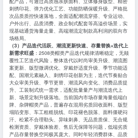
配产品，可通过高质感亲肤面料、立体修身版型、精密
刺绣印花、弹力优化工艺、功能防晒保暖升级、严格批
次品质质控快速落地，全面适配潮流穿搭、专业运动、
户外出行、品质消费、政企制式配套等高溢价场景，实
现基础通货海量走量、高端潮流定制款高利润的双向市
场格局。
（3）产品迭代活跃、潮流更新快速、存量替换+迭代上
新需求旺盛
：2508类帽类产品迭代规律清晰稳定，无颠
覆性工艺迭代风险，整体迭代以时尚审美升级、潮流图
案更新、版型微调优化、穿戴舒适度升级、季节功能适
配、国潮元素融入、刺绣印花创新为主，迭代节奏贴合
大众审美升级、季节更替、潮流风向变化、消费品质提
升、工装制式统一需求，适配批量量产与潮流迭代上
新、场景定制升级落地。当前国内市场存量海量低端白
牌、杂牌帽类产品，普遍存在混用劣质回收面料、版型
塌陷变形、车工粗糙脱线、印花褪色脱落、面料僵硬闷
汗、松紧不合理勒头、异味刺鼻、无品质质保、无合规
检测资质、穿戴体验差、售后无保障等问题，低端劣质
产品存量替换空间极其庞大。同时年轻消费群体、品质