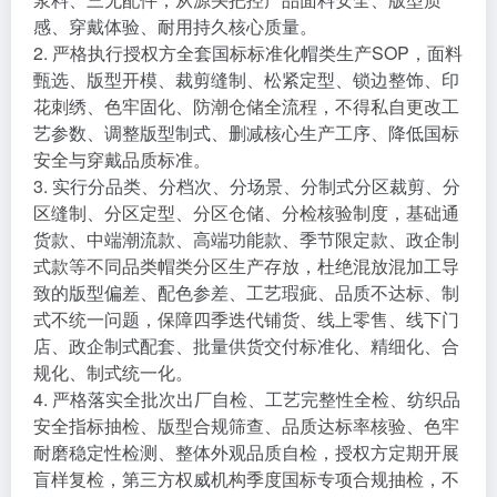
感、穿戴体验、耐用持久核心质量。
2. 严格执行授权方全套国标标准化帽类生产SOP，面料
甄选、版型开模、裁剪缝制、松紧定型、锁边整饰、印
花刺绣、色牢固化、防潮仓储全流程，不得私自更改工
艺参数、调整版型制式、删减核心生产工序、降低国标
安全与穿戴品质标准。
3. 实行分品类、分档次、分场景、分制式分区裁剪、分
区缝制、分区定型、分区仓储、分检核验制度，基础通
货款、中端潮流款、高端功能款、季节限定款、政企制
式款等不同品类帽类分区生产存放，杜绝混放混加工导
致的版型偏差、配色参差、工艺瑕疵、品质不达标、制
式不统一问题，保障四季迭代铺货、线上零售、线下门
店、政企制式配套、批量供货交付标准化、精细化、合
规化、制式统一化。
4. 严格落实全批次出厂自检、工艺完整性全检、纺织品
安全指标抽检、版型合规筛查、品质达标率核验、色牢
耐磨稳定性检测、整体外观品质自检，授权方定期开展
盲样复检，第三方权威机构季度国标专项合规抽检，不