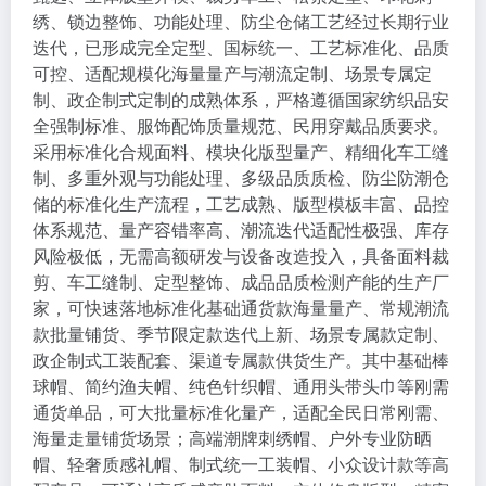
绣、锁边整饰、功能处理、防尘仓储工艺经过长期行业
迭代，已形成完全定型、国标统一、工艺标准化、品质
可控、适配规模化海量量产与潮流定制、场景专属定
制、政企制式定制的成熟体系，严格遵循国家纺织品安
全强制标准、服饰配饰质量规范、民用穿戴品质要求。
采用标准化合规面料、模块化版型量产、精细化车工缝
制、多重外观与功能处理、多级品质质检、防尘防潮仓
储的标准化生产流程，工艺成熟、版型模板丰富、品控
体系规范、量产容错率高、潮流迭代适配性极强、库存
风险极低，无需高额研发与设备改造投入，具备面料裁
剪、车工缝制、定型整饰、成品品质检测产能的生产厂
家，可快速落地标准化基础通货款海量量产、常规潮流
款批量铺货、季节限定款迭代上新、场景专属款定制、
政企制式工装配套、渠道专属款供货生产。其中基础棒
球帽、简约渔夫帽、纯色针织帽、通用头带头巾等刚需
通货单品，可大批量标准化量产，适配全民日常刚需、
海量走量铺货场景；高端潮牌刺绣帽、户外专业防晒
帽、轻奢质感礼帽、制式统一工装帽、小众设计款等高