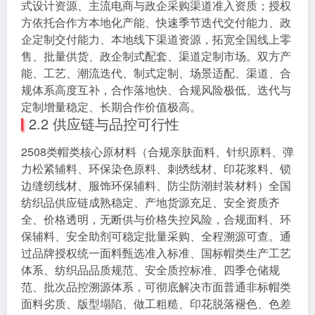
式设计资源、主流电商与政企采购渠道准入资质；授权
方依托合作方本地化产能、快速季节迭代交付能力、政
企定制交付能力、本地线下渠道资源，拓宽全国线上零
售、批量供货、政企制式配套、渠道定制市场。双方产
能、工艺、潮流迭代、制式定制、场景适配、渠道、合
规体系高度互补，合作落地快、合规风险极低、迭代与
定制增量稳定、长期合作价值极高。
2.2 供应链与品控可行性
2508类帽类核心原材料（合规亲肤面料、针织原料、弹
力松紧辅料、环保染色原料、刺绣线材、印花浆料、锁
边缝纫线材、服饰环保辅料、防尘防潮封装材料）全国
纺织品供应链成熟稳定、产地货源充足、安全资质齐
全、价格透明，无断供与价格失控风险，合规面料、环
保辅料、安全助剂可稳定批量采购、全程溯源可查。通
过品牌授权统一面料甄选准入标准、国标帽类生产工艺
体系、纺织品品质规范、安全质控标准、四季仓储规
范、批次品控溯源体系，可彻底解决市面普通非标帽类
面料劣质、版型塌陷、做工粗糙、印花脱落褪色、色差