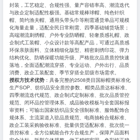
封装，工艺稳定、合规性强、量产容错率高、潮流迭代
与政企定制适配性极强。基础常规棒球帽、纯色针织
帽、简约渔夫帽、通用头带头巾等刚需通货单品可规模
化海量走量，适配全民日常刚需、四季基础铺货场景；
高端潮流刺绣帽、户外专业防晒帽、轻奢质感礼帽、政
企制式工装帽、小众设计款等高配产品，可通过高质感
环保亲肤面料、立体精细化版型、精密刺绣印花、弹力
结构优化、防晒保暖功能升级、严格批次品质质控快速
落地，全面适配潮流穿搭、专业运动、户外出行、品质
消费、政企工装配套、季节穿搭全层级市场需求。
授权方技术优势
：具备完整的2508类目国标帽类标准化
生产SOP、纺织品安全质控参数、帽类品质达标标准、
四季潮流迭代规范、政企制式定制标准、批次品质管控
规范、闭环品控管理体系、成品验收模板与全套国标报
审资料；可输出国家纺织品安全强制标准、服饰配饰合
规体系、主流渠道入驻品质规范、电商抽检合规标准、
政企工装采购验收标准、批量供货适配标准、批次统一
质控标准，全方位赋能合作方合规生产，保障产品面料
安全达标、版型立体规整、做工精细牢固、色彩纯正稳