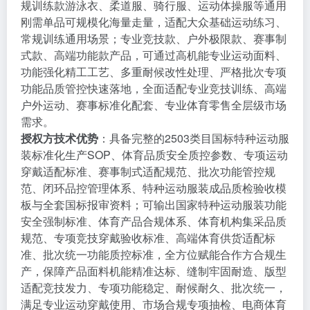
规训练款游泳衣、柔道服、骑行服、运动体操服等通用
刚需单品可规模化海量走量，适配大众基础运动练习、
常规训练通用场景；专业竞技款、户外极限款、赛事制
式款、高端功能款产品，可通过高机能专业运动面料、
功能强化精工工艺、多重耐候改性处理、严格批次专项
功能品质管控快速落地，全面适配专业竞技训练、高端
户外运动、赛事标准化配套、专业体育零售全层级市场
需求。
授权方技术优势
：具备完整的2503类目国标特种运动服
装标准化生产SOP、体育品质安全质控参数、专项运动
穿戴适配标准、赛事制式适配规范、批次功能管控规
范、闭环品控管理体系、特种运动服装成品质检验收模
板与全套国标报审资料；可输出国家特种运动服装功能
安全强制标准、体育产品合规体系、体育机构集采品质
规范、专项竞技穿戴验收标准、高端体育供货适配标
准、批次统一功能质控标准，全方位赋能合作方合规生
产，保障产品面料机能精准达标、缝制牢固耐造、版型
适配竞技发力、专项功能稳定、耐候耐久、批次统一，
满足专业运动穿戴使用、市场合规专项抽检、电商体育