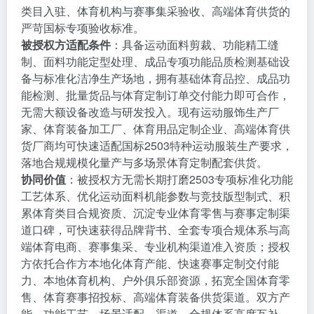
类目入驻、体育机构与赛事集采验收、高端体育供货的
严苛国标专项验收标准。
被授权方适配条件
：具备运动面料剪裁、功能精工缝
制、面料功能定型处理、成品专项功能品质检测基础设
备与标准化洁净生产场地，拥有基础体育品控、成品功
能检测、批量货品与体育定制订单交付能力即可合作，
无需大额设备改造与研发投入。现有运动服饰生产厂
家、体育装备加工厂、体育用品定制企业、高端体育供
货厂商均可快速适配国标2503特种运动服装生产要求，
落地合规规模化量产与多场景体育定制配套供货。
协同价值
：被授权方无需长期打磨2503专项标准化功能
工艺体系、优化运动面料机能参数与竞技版型制式、积
累体育类目合规资质、沉淀专业体育零售与赛事定制渠
道口碑，可快速获得品牌背书、全套专项合规体系与高
端体育电商、赛事集采、专业机构渠道准入资质；授权
方依托合作方本地化体育产能、快速赛事定制交付能
力、本地体育机构、户外俱乐部资源，拓宽全国体育零
售、体育赛事招投标、高端体育装备供货渠道。双方产
能、功能工艺、场景适配、渠道、合规体系高度互补，