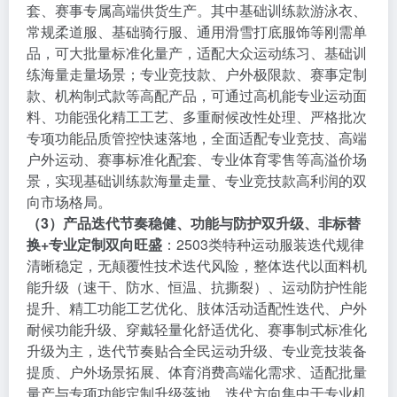
套、赛事专属高端供货生产。其中基础训练款游泳衣、
常规柔道服、基础骑行服、通用滑雪打底服饰等刚需单
品，可大批量标准化量产，适配大众运动练习、基础训
练海量走量场景；专业竞技款、户外极限款、赛事定制
款、机构制式款等高配产品，可通过高机能专业运动面
料、功能强化精工工艺、多重耐候改性处理、严格批次
专项功能品质管控快速落地，全面适配专业竞技、高端
户外运动、赛事标准化配套、专业体育零售等高溢价场
景，实现基础训练款海量走量、专业竞技款高利润的双
向市场格局。
（3）产品迭代节奏稳健、功能与防护双升级、非标替
换+专业定制双向旺盛
：2503类特种运动服装迭代规律
清晰稳定，无颠覆性技术迭代风险，整体迭代以面料机
能升级（速干、防水、恒温、抗撕裂）、运动防护性能
提升、精工功能工艺优化、肢体活动适配性迭代、户外
耐候功能升级、穿戴轻量化舒适优化、赛事制式标准化
升级为主，迭代节奏贴合全民运动升级、专业竞技装备
提质、户外场景拓展、体育消费高端化需求、适配批量
量产与专项功能定制升级落地，迭代方向集中于专业机