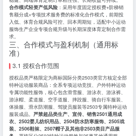
合作模式轻资产低风险
：采用年度固定授权费+阶梯销
售额分成+专项技术服务费的标准化合作模式，前期投
入低、体育合规风险可控、回本周期短，适配中小运动
服饰生产企业专项合规升级与长期深度体育定制合作需
求。
三、合作模式与盈利机制（通用标
准）
3.1 授权合作范围
授权品类严格限定为商标国际分类2503类官方核定全部
特种运动服装商品：全系专项运动竞技、户外特种运动
专属功能性服饰，核心包含滑雪服、游泳衣、游泳裤、
游泳帽、柔道服、空手道服、摔跤服、骑自行车服装、
体操服、滑水防潮服、驾驶员服装等2503专属特种运动
服装成品。
严禁超品类生产、宣传、销售2501通用成
衣、2502婴儿纺织用品、2504防水防寒服饰、2505戏
装、2506鞋袜、2507帽子及其他非2503类目产品服
务
，严格区分2503特种运动服饰与25类其他通用服