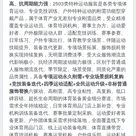
高、抗周期能力强
：2503类特种运动服装是各类专项体
育运动、专业竞技训练、户外特种运动的刚需功能型穿
戴产品，属于体育产业无差别专业刚需品类，受众精准
覆盖专业运动员、体育培训机构、赛事主办方、运动爱
好者、户外极限运动人群，适配竞技训练、赛事参赛、
日常练习、户外专项出行、体育教学全场景，伴随运动
技能提升、装备迭代更新、专项场景拓展、服饰损耗替
换实现持续复购，无明显消费淡季、受大众服饰潮流迭
代影响极小、抗经济周期波动能力极强，区别于普通成
人服饰潮流迭代、季节限定、场景受限、同质化严重的
品类属性，具备
专项运动永久刚需+专业场景损耗复购
+竞技装备迭代+四季运动适配+全民运动升级+非标普通
服饰替换
六驱动、高刚需、高专业粘性、高复购、低口
碑容错、超长生命周期的体育装备黄金细分赛道。市场
需求全年持续稳定，日常体育用品门店上新补货、专业
机构训练装备迭代、赛事批量定制采购、运动爱好者装
备更新、户外团体集采需求持续落地，全面覆盖线下专
业体育用品门店、线上运动装备电商、体育直播带货、
体育培训机构、赛事运营机构、户外俱乐部、运动私域