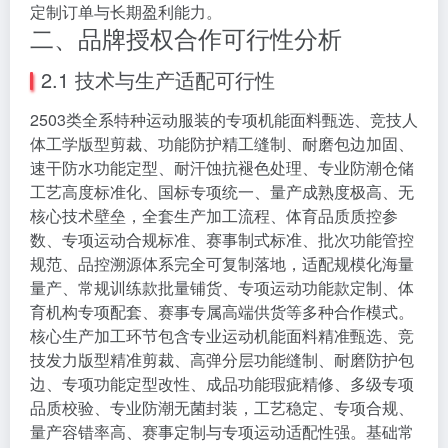
定制订单与长期盈利能力。
二、品牌授权合作可行性分析
2.1 技术与生产适配可行性
2503类全系特种运动服装的专项机能面料甄选、竞技人
体工学版型剪裁、功能防护精工缝制、耐磨包边加固、
速干防水功能定型、耐汗蚀抗褪色处理、专业防潮仓储
工艺高度标准化、国标专项统一、量产成熟度极高、无
核心技术壁垒，全套生产加工流程、体育品质质控参
数、专项运动合规标准、赛事制式标准、批次功能管控
规范、品控溯源体系完全可复制落地，适配规模化海量
量产、常规训练款批量铺货、专项运动功能款定制、体
育机构专项配套、赛事专属高端供货等多种合作模式。
核心生产加工环节包含专业运动机能面料精准甄选、竞
技发力版型精准剪裁、高弹分层功能缝制、耐磨防护包
边、专项功能定型改性、成品功能瑕疵精修、多级专项
品质校验、专业防潮无菌封装，工艺稳定、专项合规、
量产容错率高、赛事定制与专项运动适配性强。基础常