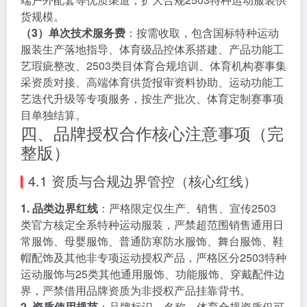
货规模。
（3）单次技术服务费
：按需收取，包含国标特种运动
服装生产落地指导、体育级品控体系搭建、产品功能工
艺瑕疵整改、2503类目体育合规培训、体育机构赛事集
采资质对接、高端体育供货报审资料协助、运动功能工
艺迭代升级等专项服务，按生产批次、体育定制赛事项
目单独结算。
四、品牌授权合作核心注意事项（完
整版）
4.1 资质与合规边界管控（核心红线）
1. 品类边界红线
：严格限定仅生产、销售、宣传2503
类官方核定全系特种运动服装，严禁超范围销售通用日
常服饰、母婴服饰、普通防寒防水服饰、舞台服饰、鞋
帽配饰及其他非专项运动授权产品，严格区分2503特种
运动服饰与25类其他通用服饰、功能服饰、穿戴配件边
界，严禁借用品牌资质为非授权产品挂靠背书。
2. 资质使用规范
：品牌标识、名称、体育合规资质仅可