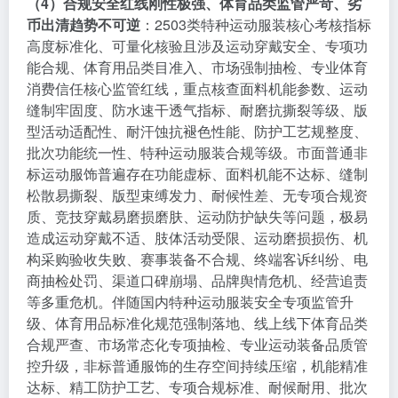
（4）合规安全红线刚性极强、体育品类监管严苛、劣
币出清趋势不可逆
：2503类特种运动服装核心考核指标
高度标准化、可量化核验且涉及运动穿戴安全、专项功
能合规、体育用品类目准入、市场强制抽检、专业体育
消费信任核心监管红线，重点核查面料机能参数、运动
缝制牢固度、防水速干透气指标、耐磨抗撕裂等级、版
型活动适配性、耐汗蚀抗褪色性能、防护工艺规整度、
批次功能统一性、特种运动服装合规等级。市面普通非
标运动服饰普遍存在功能虚标、面料机能不达标、缝制
松散易撕裂、版型束缚发力、耐候性差、无专项合规资
质、竞技穿戴易磨损磨肤、运动防护缺失等问题，极易
造成运动穿戴不适、肢体活动受限、运动磨损损伤、机
构采购验收失败、赛事装备不合规、终端客诉纠纷、电
商抽检处罚、渠道口碑崩塌、品牌舆情危机、经营追责
等多重危机。伴随国内特种运动服装安全专项监管升
级、体育用品标准化规范强制落地、线上线下体育品类
合规严查、市场常态化专项抽检、专业运动装备品质管
控升级，非标普通服饰的生存空间持续压缩，机能精准
达标、精工防护工艺、专项合规标准、耐候耐用、批次