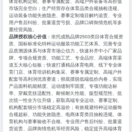
体育机构定制、赛事专属配套、高端户外装备等高价值
市场完全空白；生产经营存在体育品类合规抽检违规、
运动装备功能失效隐患、赛事定制项目解约追责、专业
用户售后纠纷、批量退货亏损、品牌口碑舆情危机等多
重经营风险。
品牌授权核心价值
：依托成熟品牌2503类目体育合规资
质、国标标准化特种运动服装功能工艺体系、完善专业
品质溯源体系与体育市场公信力，快速补齐中小厂家品
牌、专项合规资质、功能工艺、专业品控、高端体育渠
道五大核心短板；快速打通精品体育电商、线下专业体
育门店、体育培训机构集采、赛事专属定制、高端户外
配套等高利润优质赛道；彻底摆脱低端低价内卷，实现
产品面料机能精度、运动缝制牢固度、专项功能达标
率、穿戴竞技适配性、耐候耐久性能、版型规范性、批
次统一性全方位升级，获取高端专业运动、赛事定制、
机构配套细分市场稳定高溢价；有效规避特种运动服饰
合规超标、功能失效隐患、电商体育类目抽检违规、体
育机构与赛事验收不合格、专业用户售后纠纷、批量退
货追责、品牌舆情危机等经营风险，稳定提升高端体育