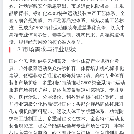
效、运动穿戴安全隐患突出、市场追责风险极高。正规
品牌背书、标准化2503特种运动服装生产工艺体系、全
套专项合规资质、闭环溯源品控体系、成熟功能工艺标
准，已成为2503特种运动服装赛道差异化竞争、切入中
高端专业体育零售、赛事定制、机构集采、高端渠道供
货、规避经营风险的核心准入壁垒。
1.3 市场需求与行业现状
国内全民运动健身风潮普及、专业体育产业规范化发
展、户外极限运动受众持续扩容、体育培训机构标准化
建设、低端非标普通运动服饰持续出清、高端专业体育
装备市场扩容，多重利好持续推动2503类全系特种运动
服装市场持续扩容，是体育装备赛道刚需稳定、专业复
购、迭代活跃、分层溢价、稳盈利的核心细分赛道。目
前行业两极分化格局清晰固化：头部合规品牌依托标准
化专项机能面料配比、运动人体工学版型体系、功能防
护精工缝制工艺、多重耐候改性技术、全套特种运动服
装合规资质、稳定产能供应链与专业市场公信力，牢牢
占据高端体育电商、线下专业体育门店、体育培训机构