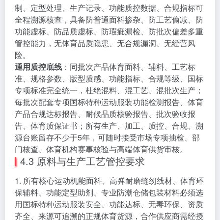
制、定型处理、生产记录、功能质控数据、合规指标可
全程溯源核查，具备防普通面料掺杂、防工艺偷减、防
功能虚标、防品质虚标、防瑕疵漏检、防批次偏差多重
管控能力，无体育品质隐患、无合规漏洞、无经营风
险。
通用质控底线
：同批次产品体育面料、辅料、工艺标
准、规格参数、版型质感、功能指标、合规等级、国标
专项标准完全统一，杜绝混料、混工艺、混批次生产；
每批次配套专项国标特种运动服装功能检测报告、体育
产品合规达标报告、耐候品质核验报告、批次验收报
告、体育质保证书；所有生产、加工、质控、合规、溯
源台账留存不少于5年，可随时接受市场专项抽检、部
门核查、体育机构赛事核验与高端体育供货审核。
4.3 原料与生产工艺管控要求
1. 所有核心运动机能面料、高弹耐磨缝纫线材、体育环
保辅料、功能定型助剂、专业防潮仓储包装材料必须选
用国标特种运动服装安全、功能达标、无毒环保、资质
齐全、来源可追溯的正规体育货源，合作供应商需经授