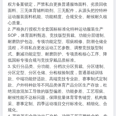
权方备案锁定，严禁私自更换普通服饰面料、劣质回收
面料、三无体育辅料助剂、三无配件，从源头把控特种
运动服装面料机能、功能精度、合规安全、耐候耐久核
心质量。
2. 严格执行授权方全套国标标准化特种运动服装生产
SOP，体育面料甄选、竞技版型剪裁、功能分层缝制、
耐磨防护包边、专项功能定型、瑕疵精修、防潮仓储全
流程，不得私自更改运动工艺参数、调整竞技版型制
式、删减功能定型、耐磨防护、专项质检核心工序、降
低国标专项合规与竞技穿戴品质标准。
3. 实行分品类、分功能、分档次分区剪裁、分区缝制、
分区定型、分区仓储、分检核验制度，普通基础训练
款、中端功能舒适款、高端竞技专业款、赛事制式定制
款、户外特种款等不同品类体育产品分区生产存放，杜
绝混放混加工导致的版型偏差、功能参差、工艺瑕疵、
耐候性能不达标问题，保障批量体育零售铺货、机构集
采、赛事定制、四季运动项目交付标准化、精细化、合
规化。
4. 严格落实全批次出厂自检、功能工艺完整性全检、专