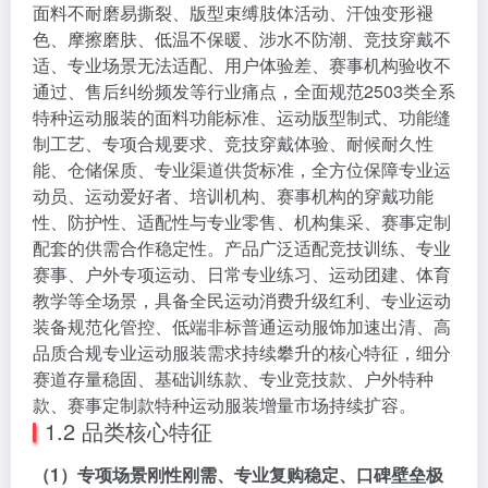
面料不耐磨易撕裂、版型束缚肢体活动、汗蚀变形褪
色、摩擦磨肤、低温不保暖、涉水不防潮、竞技穿戴不
适、专业场景无法适配、用户体验差、赛事机构验收不
通过、售后纠纷频发等行业痛点，全面规范2503类全系
特种运动服装的面料功能标准、运动版型制式、功能缝
制工艺、专项合规要求、竞技穿戴体验、耐候耐久性
能、仓储保质、专业渠道供货标准，全方位保障专业运
动员、运动爱好者、培训机构、赛事机构的穿戴功能
性、防护性、适配性与专业零售、机构集采、赛事定制
配套的供需合作稳定性。产品广泛适配竞技训练、专业
赛事、户外专项运动、日常专业练习、运动团建、体育
教学等全场景，具备全民运动消费升级红利、专业运动
装备规范化管控、低端非标普通运动服饰加速出清、高
品质合规专业运动服装需求持续攀升的核心特征，细分
赛道存量稳固、基础训练款、专业竞技款、户外特种
款、赛事定制款特种运动服装增量市场持续扩容。
1.2 品类核心特征
（1）专项场景刚性刚需、专业复购稳定、口碑壁垒极