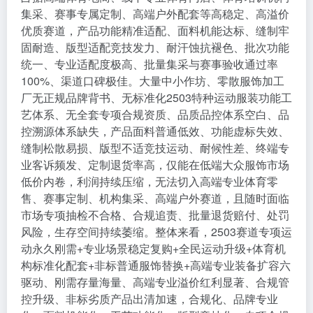
集采、赛事专属定制、高端户外配套等高稳定、高溢价
优质赛道，产品功能精准适配、面料机能达标、缝制牢
固耐造、版型适配竞技发力、耐汗蚀抗褪色、批次功能
统一、专业适配度极高、批量集采与赛事验收通过率
100%、渠道口碑极佳。大量中小作坊、零散服饰加工
厂无正规品牌背书、无标准化2503特种运动服装功能工
艺体系、无全套专项合规资质、品质品控体系空白、品
控溯源体系缺失，产品面料普通低效、功能虚标失效、
缝制松散易损、版型不适竞技运动、耐候性差、终端专
业客诉频发、定制退货率高，仅能在低端大众服饰市场
低价内卷，利润持续压缩，无法切入高端专业体育零
售、赛事定制、机构集采、高端户外赛道，且随时面临
市场专项抽检不合格、合规追责、批量退货赔付、处罚
风险，生存空间持续萎缩。整体来看，2503赛道专项运
动永久刚需+专业场景稳定复购+全民运动升级+体育机
构标准化配套+非标普通服饰替换+高端专业装备扩容六
驱动、刚需存量海量、高端专业溢价红利显著、合规管
控升级、非标劣质产品出清加速，合规化、品牌专业