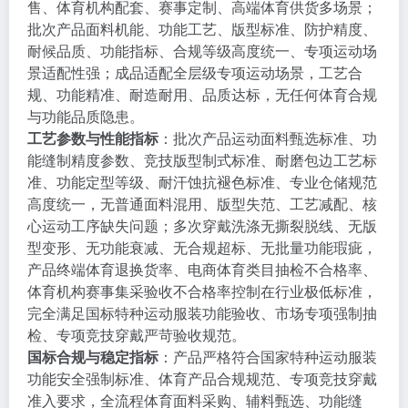
售、体育机构配套、赛事定制、高端体育供货多场景；
批次产品面料机能、功能工艺、版型标准、防护精度、
耐候品质、功能指标、合规等级高度统一、专项运动场
景适配性强；成品适配全层级专项运动场景，工艺合
规、功能精准、耐造耐用、品质达标，无任何体育合规
与功能品质隐患。
工艺参数与性能指标
：批次产品运动面料甄选标准、功
能缝制精度参数、竞技版型制式标准、耐磨包边工艺标
准、功能定型等级、耐汗蚀抗褪色标准、专业仓储规范
高度统一，无普通面料混用、版型失范、工艺减配、核
心运动工序缺失问题；多次穿戴洗涤无撕裂脱线、无版
型变形、无功能衰减、无合规超标、无批量功能瑕疵，
产品终端体育退换货率、电商体育类目抽检不合格率、
体育机构赛事集采验收不合格率控制在行业极低标准，
完全满足国标特种运动服装功能验收、市场专项强制抽
检、专项竞技穿戴严苛验收规范。
国标合规与稳定指标
：产品严格符合国家特种运动服装
功能安全强制标准、体育产品合规规范、专项竞技穿戴
准入要求，全流程体育面料采购、辅料甄选、功能缝