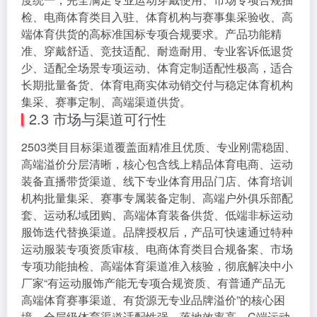
检、电商体育类目入驻、体育机构与赛事集采验收、高
端体育供货的高标准国标专项合规要求。产品功能精
准、穿戴舒适、竞技适配、耐造耐用、专业客诉低退货
少、适配全场景专项运动、体育定制适配性极高，适合
长期批量备货、体育电商实体动销交付与稳定体育机构
集采、赛事定制、高端渠道供货。
2.3 市场与渠道可行性
2503类目目标渠道覆盖面精准且优质、专业刚需稳固、
高端溢价分层清晰，核心包含线上精品体育电商、运动
装备直播带货渠道、线下专业体育用品门店、体育培训
机构批量集采、赛事专属装备定制、高端户外俱乐部配
套、运动私域团购、高端体育装备供货、低端非标运动
服饰迭代替换渠道。品牌授权后，产品可快速通过特种
运动服装专项资质审核、电商体育类目合规备案、市场
专项功能抽检、高端体育渠道准入核验，彻底解决中小
厂家“有运动服饰产能无专项合规资质、有普通产品无
高端体育赛事渠道、有货源无专业品牌溢价”的核心困
境，全层级体育渠道适配性强、落地效率高、C端运动