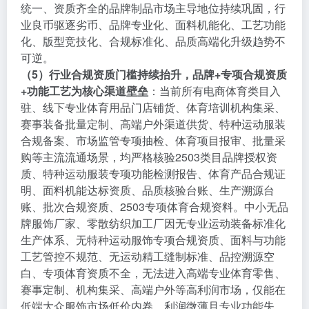
统一、资质齐全的品牌制品市场主导地位持续巩固，行
业良币驱逐劣币、品牌专业化、面料机能化、工艺功能
化、版型竞技化、合规标准化、品质高端化升级趋势不
可逆。
（5）行业合规资质门槛持续抬升，品牌+专项合规资质
+功能工艺为核心渠道壁垒
：当前所有电商体育类目入
驻、线下专业体育用品门店铺货、体育培训机构集采、
赛事装备批量定制、高端户外渠道供货、特种运动服装
合规备案、市场监管专项抽检、体育项目报审、批量采
购等主流流通场景，均严格核验2503类目品牌授权资
质、特种运动服装专项功能检测报告、体育产品合规证
明、面料机能达标资质、品质核验台账、生产溯源台
账、批次合规资质、2503专项体育合规资料。中小无品
牌服饰厂家、零散纺织加工厂因无专业运动装备标准化
生产体系、无特种运动服饰专项合规资质、面料与功能
工艺管控不规范、无运动精工缝制标准、品控溯源空
白、专项体育资质不全，无法进入高端专业体育零售、
赛事定制、机构集采、高端户外等高利润市场，仅能在
低端大众服饰市场低价内卷，利润微薄且专业功能失