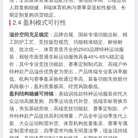
人群复购稳健、B端体育机构与赛事渠道粘性极强、长
期定制复购供货稳定。
2.4 盈利模式可行性
溢价空间充足稳定
：品牌合规、国标专项功能达标、精
工防护工艺、竞技版型规范、功能精准稳定、耐候耐
造、批次统一、体育资质齐全的2503品牌特种运动服
装，相较市面普通非标运动服饰具备45%-65%稳定溢
价，其中专业竞技功能款、赛事定制制式款、高端户外
特种款产品溢价优势更为突出，产品终端专业客诉率极
低、机构与赛事集采验收通过率高、装备功能失效赔付
风险极小，盈利质量极高、经营风险极低。
盈利结构稳健可持续
：基础训练款特种运动服装依托大
众运动高频复购、四季运动迭代补货、低端非标替换市
场，夯实基础营收；高端竞技功能款、赛事定制款、户
外特种款产品提供高利润增量，产品全年运动季迭代上
新、大众运动刚需补货、体育机构批量集采、赛事专属
定制需求稳定，四季需求均衡无明显淡季，现金流持续
稳健、高端体育定制订单粘性强、长期收益可持续。