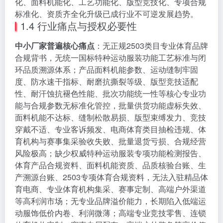
化、面料机能化、工艺功能化、版型竞技化、专项合规
标准化、资质齐全化升级已成行业不可逆发展趋势。
1.4 行业痛点与授权必要性
中小厂家普遍核心痛点
：无正规2503类目专业体育品牌
合规背书，无统一国标特种运动服装功能工艺标准与闭
环品质溯源体系；产品面料机能参数、运动缝制牢固
度、防水速干指标、耐磨抗撕裂等级、版型竞技适配
性、耐汗蚀抗褪色性能、批次功能统一性等核心专业功
能与合规参数无标准化管控，批量供货功能虚标失效、
面料机能不达标、缝制松散易损、版型束缚发力、竞技
穿戴不适、专业客诉频发、电商体育类目抽检违规、体
育机构与赛事集采验收失败、批量退货亏损、合规经营
风险极高；缺少权威特种运动服装专项功能检测报告、
体育产品合规资料、面料机能资质、品质核验台账、生
产溯源台账、2503专项体育合规资料，无法入驻精品体
育电商、专业体育机构集采、赛事定制、高端户外渠道
等高利润市场；无专业品牌溢价能力，长期陷入低端运
动服饰低价内卷、利润微薄；高端专业竞技零售、连锁