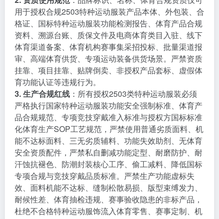
用于授权合规2503特种运动服装产品本体、外包装、合
格证、国标特种运动服装功能检测报告、体育产品合规
资料、溯源台账、质保文件及电商体育类目入驻、线下
体育渠道备案、体育机构赛事集采招投标、批量渠道报
审、高端体育供货、专项运动装备供货场景。严禁资质
挂靠、项目挂靠、贴牌倒卖、非授权产品套标、虚假体
育功能认证等违规行为。
3. 生产合规红线
：所有授权2503类特种运动服装必须
严格执行国家特种运动服装功能安全强制标准、体育产
品合规规范、专项竞技穿戴准入标准与授权方国标标准
化体育生产SOP工艺规范，严禁使用普通劣质面料、机
能不达标面料、三无劣质辅料、功能失效助剂、无体育
安全资质配件，严禁私自删减功能定型、耐磨防护、耐
汗蚀抗褪色、防潮封装核心工序、偷工减料、降低国标
专项合规与竞技穿戴品质标准。严禁生产功能虚标失
效、面料机能不达标、缝制松散易损、版型束缚发力、
耐候性差、体育抽检违规、赛事验收隐患的非标产品，
杜绝不合格特种运动服饰流入体育零售、赛事定制、机