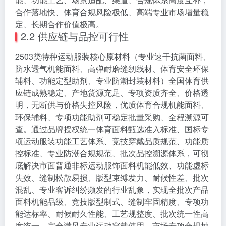
合作落地快、体育合规风险极低、高端专业市场增量稳
定、长期合作价值极高。
2.2 供应链与品控可行性
2503类特种运动服装核心原材料（专业速干抗菌面料、
防水透气机能面料、高弹耐磨缝纫线材、体育安全环保
辅料、功能定型助剂、专业防潮封装材料）全国体育供
应链成熟稳定、产地货源充足、专项资质齐全、价格透
明，无断供与价格失控风险，优质体育合规机能面料、
环保辅料、专项功能助剂可稳定批量采购、全程溯源可
查。通过品牌授权统一体育面料甄选准入标准、国标专
项运动服装功能工艺体系、竞技穿戴品质规范、功能质
控标准、专业防潮合规规范、批次品控溯源体系，可彻
底解决市面普通非标运动服饰面料机能低效、功能虚标
失效、缝制松散易损、版型束缚发力、耐候性差、批次
混乱、专业客诉纠纷频发的行业乱象，实现全批次产品
面料机能品级、竞技版型制式、缝制牢固精度、专项功
能达标率、耐候耐久性能、工艺规整度、批次统一性高
度统一，完全满足专业运动穿戴使用、市场专项合规抽