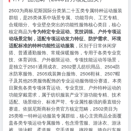
2503为商标尼斯国际分类第二十五类专属特种运动服装
群组，是25类体系中场景专属、功能导向、工艺专精、
合规细分、专业壁垒突出的功能性服饰核心类目，核心
核定商品为
专为特定专业运动、竞技训练、户外专项运
动场景定制，适配专项运动发力特征、防护需求、环境
适配标准的特种功能性运动服装
，区别于日常休闲穿
搭、普通通勤服饰、常规保暖服饰，专用于各类专业竞
技、体育训练、户外极限运动、专项技能运动等场景，
是独立于2501通用成衣、2502婴儿纺织用品、2504防
水防寒服饰、2505戏装舞台服饰、2506鞋袜、2507帽
子及其他25类服饰配饰的专业运动服饰细分赛道。本类
目聚焦各类专项体育运动、专业竞技、户外特种运动的
功能穿戴需求，属于纺织服装产业下游功能专精、技术
适配、场景细分、标准严苛、专业属性极强的垂直细分
赛道。依据尼斯商标分类官方核定范畴，2502类目为
25类唯一特种运动服装专属群组，核心主营商品全面覆
盖各类专项运动专属服饰，包含滑雪服、游泳衣、游泳
裤、游泳帽、柔道服、空手道服、摔跤服、骑自行车服