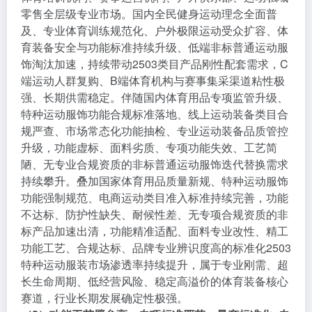
零售全层级专业市场。国内全民健身运动理念全面普
及、专业体育训练规范化、户外极限运动受众扩容、体
育装备安全与功能标准持续升级、低端非标普通运动服
饰淘汰加速，持续带动2503类目产品刚性配套需求，C
端运动人群复购、B端体育机构与赛事集采渠道粘性极
强、长期供需稳定。伴随国内体育用品专项监管升级、
特种运动服饰功能合规标准落地、线上运动装备类目合
规严查、市场常态化功能抽检、专业运动装备品质管控
升级，功能虚标、面料劣质、专项功能失效、工艺简
陋、无专业合规资质的非标普通运动服饰迭代替换需求
持续攀升。叠加国家体育用品质量新规、特种运动服饰
功能强制规范、电商运动类目准入标准持续完善，功能
不达标、防护性缺失、耐候性差、无专项合规资质的非
标产品加速出清，功能精准适配、面料专业改性、精工
功能工艺、合规达标、品牌专业辨识度高的标准化2503
特种运动服装市场渗透率持续提升，属于专业刚需、超
长生命周期、低经营风险、稳定高溢价的体育装备核心
赛道，行业长期发展确定性极强。