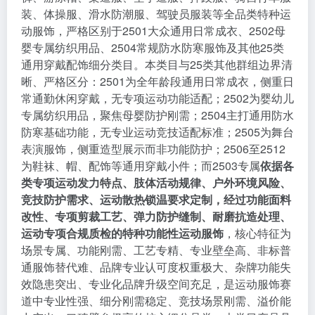
装、体操服、滑水防潮服、驾驶员服装等全品类特种运
动服饰，严格区别于2501大众通用日常成衣、2502母
婴专属纺织用品、2504常规防水防寒服饰及其他25类
通用穿戴配饰细分类目。本类目与25类其他群组边界清
晰、严格区分：2501为全年龄段通用日常成衣，侧重日
常通勤休闲穿戴，无专项运动功能适配；2502为婴幼儿
专属纺织用品，聚焦母婴防护刚需；2504主打通用防水
防寒基础功能，无专业运动竞技适配标准；2505为舞台
表演服饰，侧重造型展示而非功能防护；2506至2512
为鞋袜、帽、配饰等通用穿戴小件；而2503专属
依据各
类专项运动发力特点、肢体活动规律、户外环境风险、
竞技防护需求、运动散热锁温要求定制，经过功能面料
改性、专项剪裁工艺、弹力防护缝制、耐磨抗造处理、
运动专项合规质检的特种功能性运动服饰
，核心特征为
场景专属、功能刚需、工艺专精、专业壁垒高、非标普
通服饰替代难、品牌专业认可度权重极大、杂牌功能失
效隐患突出、专业化品牌升级空间充足，是运动服饰赛
道中专业性强、细分刚需稳定、竞技场景刚需、溢价能