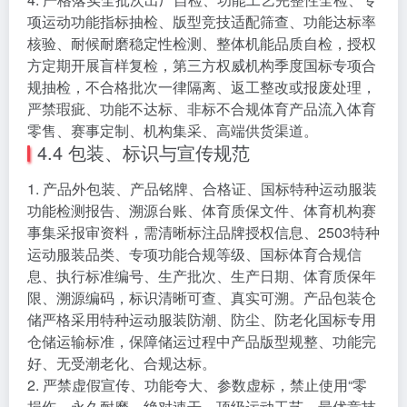
项运动功能指标抽检、版型竞技适配筛查、功能达标率
核验、耐候耐磨稳定性检测、整体机能品质自检，授权
方定期开展盲样复检，第三方权威机构季度国标专项合
规抽检，不合格批次一律隔离、返工整改或报废处理，
严禁瑕疵、功能不达标、非标不合规体育产品流入体育
零售、赛事定制、机构集采、高端供货渠道。
4.4 包装、标识与宣传规范
1. 产品外包装、产品铭牌、合格证、国标特种运动服装
功能检测报告、溯源台账、体育质保文件、体育机构赛
事集采报审资料，需清晰标注品牌授权信息、2503特种
运动服装品类、专项功能合规等级、国标体育合规信
息、执行标准编号、生产批次、生产日期、体育质保年
限、溯源编码，标识清晰可查、真实可溯。产品包装仓
储严格采用特种运动服装防潮、防尘、防老化国标专用
仓储运输标准，保障储运过程中产品版型规整、功能完
好、无受潮老化、合规达标。
2. 严禁虚假宣传、功能夸大、参数虚标，禁止使用“零
损伤、永久耐磨、绝对速干、顶级运动工艺、最优竞技