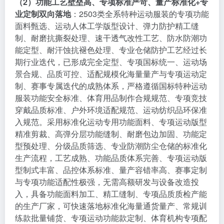
（2）功能工艺壁垒高、专项标准严苛、量产标准化+专
业定制双向落地
：2503类全系特种运动服装的专项功能
面料甄选、运动人体工学版型设计、弹力防护精工缝
制、耐磨抗撕裂处理、速干透气改性工艺、防水防潮功
能定型、耐汗蚀抗褪色处理、专业仓储防护工艺经过长
期行业迭代，已形成完全定型、专项国标统一、运动场
景合规、品质可控、适配规模化海量量产与专项运动定
制、赛事专属迭代的成熟体系，严格遵循国标特种运动
服装功能安全标准、体育用品制作合规规范、专项竞技
穿戴品质标准、户外环境适配规范、运动纺织品环保准
入规范。采用标准化运动专用功能面料、专项运动版型
精准剪裁、高弹分层功能缝制、耐磨包边加固、功能定
型预处理、分级品质筛选、专业防潮防尘仓储的标准化
生产流程，工艺成熟、功能品质体系完善、专项运动版
型制式丰富、品控体系标准、量产容错率高、赛事定制
与专项功能适配性极强，无需高额研发与设备改造投
入，具备功能面料加工、精工缝制、专项品质质检产能
的生产厂家，可快速落地标准化海量通货量产、常规训
练款批量铺货、专项运动功能款定制、体育机构专项配