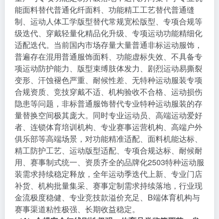
能面料替代普通化纤面料、功能精工工艺替代普通缝
制、运动人体工学版型替代常规宽松版型、专项合规等
级迭代、穿戴轻量化精品化升级、专项运动功能精细化
适配迭代。当前国内市场存量大量普通非标运动服饰，
普遍存在混用普通服饰面料、功能虚标失效、不具备专
项运动防护能力、版型束缚肢体发力、剧烈运动易撕裂
变形、汗蚀褪色严重、耐候性差、无特种运动服装专项
合规资质、竞技穿戴不适、机构验收不合格、运动损伤
隐患等问题，非标普通服饰替代专业特种运动服装的存
量替换空间极其庞大。同时专业运动员、高端运动爱好
者、连锁体育培训机构、专业赛事运营机构、高端户外
俱乐部等高端场景，对功能精准适配、面料机能达标、
精工防护工艺、运动版型适配、专项合规达标、耐候耐
用、赛事制式统一、资质齐全的品牌化2503特种运动服
装需求持续稳定释放，全年运动季迭代上新、专业门店
补货、机构批量集采、赛事定制需求持续落地，行业现
金流极度稳健、专业竞技款溢价充足、B端体育机构与
赛事渠道粘性极强、长期收益稳定。