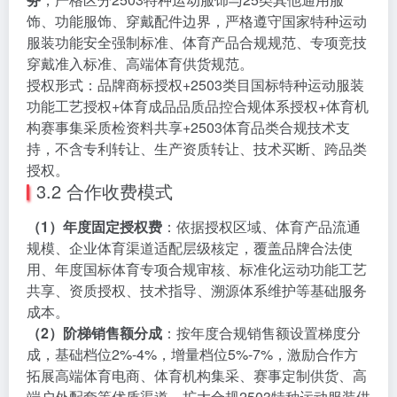
饰、功能服饰、穿戴配件边界，严格遵守国家特种运动
服装功能安全强制标准、体育产品合规规范、专项竞技
穿戴准入标准、高端体育供货规范。
授权形式：品牌商标授权+2503类目国标特种运动服装
功能工艺授权+体育成品品质品控合规体系授权+体育机
构赛事集采质检资料共享+2503体育品类合规技术支
持，不含专利转让、生产资质转让、技术买断、跨品类
授权。
3.2 合作收费模式
（1）年度固定授权费
：依据授权区域、体育产品流通
规模、企业体育渠道适配层级核定，覆盖品牌合法使
用、年度国标体育专项合规审核、标准化运动功能工艺
共享、资质授权、技术指导、溯源体系维护等基础服务
成本。
（2）阶梯销售额分成
：按年度合规销售额设置梯度分
成，基础档位2%-4%，增量档位5%-7%，激励合作方
拓展高端体育电商、体育机构集采、赛事定制供货、高
端户外配套等优质渠道，扩大合规2503特种运动服装供