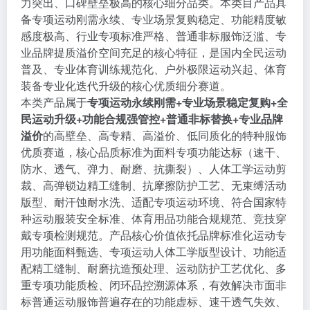
力突出、口碑壁垒极高的核心细分品类。本类目产品具
备专项运动刚需永续、专业场景复购稳定、功能精度敏
感度极高、行业专项标准严格、普通非标服饰泛滥、专
业品牌提质溢价空间充足的核心特征，是国内全民运动
普及、专业体育训练规范化、户外极限运动兴起、体育
装备专业化迭代升级的核心优质细分赛道。
本类产品属于
专项运动永续刚需+专业场景稳定复购+全
民运动升级+功能合规强管控+普通非标替换+专业品牌
溢价
的高壁垒、高专精、高溢价、低同质化的特种服饰
优质赛道，核心品质标准为面料专项功能达标（速干、
防水、透气、弹力、耐磨、抗撕裂）、人体工学运动剪
裁、高弹锁边精工缝制、抗摩擦防护工艺、无束缚活动
版型、耐汗蚀耐水洗、适配专项运动环境、符合国家特
种运动服装安全标准、体育用品功能合规规范、竞技穿
戴专项检测规范。产品核心价值依托品牌标准化运动专
用功能面料甄选、专项运动人体工学版型设计、功能适
配精工缝制、耐磨抗造预处理、运动防护工艺优化、多
重专项功能质检、闭环品控溯源体系，有效解决市面非
标普通运动服饰普遍存在的功能虚标、速干透气失效、