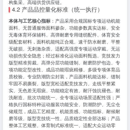
构集采、高端供货供应链。
4.2 产品品控量化标准（统一执行）
本体与工艺核心指标
：产品采用合规国标专项运动机能
面料、无普通服饰面料掺杂、功能参数真实达标、安全
无毒体育环保辅料、高弹耐磨专用缝纫配件、体育安全
级配套材料，面料机能纯正合规、速干防水耐磨、平整
无破损、无刺激杂质、适配高强度专项运动穿戴、无运
动损伤安全隐患；经过标准化运动面料甄选、竞技发力
版型精准剪裁、高弹分层功能缝制、耐磨防护包边、专
项功能定型改性、成品功能瑕疵精修、多级专项体育品
质校验、专业防潮防尘封装，产品面料机能达标、缝制
牢固不易撕裂、版型宽松适配竞技发力、走线平整紧
实、无色差无瑕疵、功能稳定有效、耐汗蚀抗褪色、耐
洗耐造、批次功能统一、全专项运动场景适配性强；严
格执行国标特种运动服装功能安全、防潮防护、无尘仓
储规范，成品工艺精度、机能质感、功能指标、耐候耐
磨等级、版型竞技统一性、品质稳定性全部达标；产品
整体工艺规整、体育制式标准统一、适配大众运动零