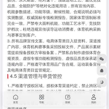
品质、全能防护”等绝对化违规用语，所有宣传内容、
机能参数描述、功能等级、耐候性能、合规说明必须与
实测数据、权威国标专项检测报告、国家体育强制标准
完全一致。严禁夸大面料机能、功能工艺水平、竞技防
护档次，杜绝违规宣传误导运动消费者、体育机构采购
与赛事定制客户。
3. 所有品牌宣传文案、电商体育类目入驻资料、渠道推
广内容、体育机构赛事集采招投标文件、产品展示素材
需提前报备授权方审核备案，严禁私自制作虚假体育合
规资质、虚假专项功能检测报告、虚假品质质保承诺等
违规内容，严格遵守体育用品广告合规、运动装备宣传
及电商体育类目监管规定。
4.5 渠道管理与串货管控
1. 严格遵守授权区域、授权体育渠道约定，禁止跨区域
恶意串货、低价倾销、乱价冲量，维护全国统一体育产
品价格体系与专业品牌形象，切实保障合作各方合理利
润与体育零售铺货、机构集采、赛事定制、高端体育供
首页
导航
投稿
我的
货渠道秩序。