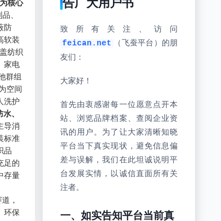
告广大用户书
为核心
制品、
蔽防
致所有关注、访问
高软装
（飞蚕平台）的朋
feican.net
遮盖纺织
友们：
、家电
他群组
大家好！
3为空间
人洗护
首先由衷感谢每一位愿意点开本
防水、
站、浏览品牌档案、查阅企业资
主导消
讯的用户。为了让大家清晰知晓
装标准
平台当下真实现状，避免信息偏
织品
差与误解，我们在此坦诚说明平
充足的
台发展实情，以诚信直面所有关
中存量
注者。
赛道，
、环保
一、如实告知平台当前真