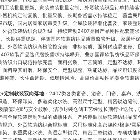
商用工装批量更新、家装整装批量定制、外贸软装织品订单持续落
外贸机构定制复购、批量采购、长期备货需求持续稳定，覆盖民
级市场。国内居民家居审美升级、全屋软装轻奢化普及、家装整
外贸软装纺织合规升级，持续带动2407类目产品刚性配套需求
强、长期供需稳定。伴随国内软装纺织品质量监管升级、家居环
化、外贸软装纺织商检管控完善，非标劣质、面料稀疏易变形、
407软装产品迭代替换需求持续攀升。叠加国家软装纺织品环
装纺织出口规范持续完善，面料劣质、工艺简陋、定型不达标、
、面料厚实耐磨、环保安全、定型规整、功能达标、品牌辨识度
软装刚需、长生命周期、低舆情风险、高溢价高粘性的黄金软装纺
+定制软装双向落地
：2407类各类窗帘、浴帘、门帘、桌布、
织造、环保印染、多道柔化水洗、高温尺寸定型、精密锁边缝制
多级颜值瑕疵与安全校验、洁净封装仓储工艺经过长期行业迭代，
产与全屋软装定制升级的成熟体系，严格遵循国标软装纺织品安
规范、外贸软装纺织合规标准。采用标准化高密涤纶/棉麻/雪尼
印染、多重柔化水洗、高温定型锁尺、精密工整锁边、专项功能