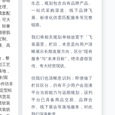
产容错
生态，规划包含自有品牌产品、
处理、
一站式采购渠道、线下品牌飞
成套配
展、标准化供需匹配服务等完整
，可大
链路。
、轻奢
精密肌
我们将相关规划单独放置于「飞
定制、
蚕愿景」栏目，本意是向用户清
量、高
晰展示长期发展方向，区分“现有
险，整
服务”与“未来目标”，绝非虚假宣
型工艺
传、夸大经营现状。
落地，
/国
但我们也清晰意识到：即便做了
小作坊非
栏目区分，仍有不少用户会混淆
、定型松
平台当前能力与远期规划，误判
供货花
平台已具备商品交易、品牌合
质软装
作、线下展会等落地服务，对此
软装纺
我们深表歉意。