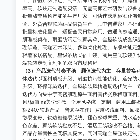
工、颜值层级筛选、制式洁净封装的标准化生产流程
率高、软装定制适配灵活，无需高额艺术研发与设备
批量成套质检产能的生产厂家，可快速落地标准化海
套、外贸合规软装织品供货生产。其中普通家用基础
批量标准化量产，适配全民日常家用、普通商超流通
肌理感桌布、耐磨防污定制家具罩、全屋软装成套织
理织造、高端艺术印染、多重柔化处理、专项功能定
轻奢家居搭配、星级酒店民宿工装、商用空间软装升
端软装定制高利润的双向市场格局。
（3）产品迭代节奏平稳、颜值迭代为主、存量替换
体迭代以面料质感升级、耐磨抗污性能优化、遮光防
升级、环保印染迭代、全屋软装风格适配迭代为主，
迭代方向集中于高密肌理原生面料替代劣质稀疏面料
风/极简ins美学迭代、全屋风格统一定制、商用工
标2407软装产品，普遍存在使用劣质稀疏面料、回
散易变形、锁边粗糙易脱线、褪色起球严重、防水遮
色参差、家装软装档次不足、酒店工装验收不合格、
产品存量替换空间极其庞大。同时高端全屋整装定制