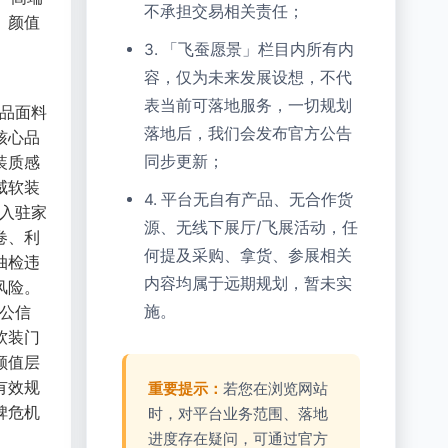
不承担交易相关责任；
、颜值
3. 「飞蚕愿景」栏目内所有内
容，仅为未来发展设想，不代
表当前可落地服务，一切规划
产品面料
落地后，我们会发布官方公告
核心品
装质感
同步更新；
威软装
4. 平台无自有产品、无合作货
法入驻家
源、无线下展厅/飞展活动，任
卷、利
何提及采购、拿货、参展相关
抽检违
内容均属于远期规划，暂未实
风险。
场公信
施。
软装门
颜值层
有效规
重要提示：
若您在浏览网站
碑危机
时，对平台业务范围、落地
进度存在疑问，可通过官方