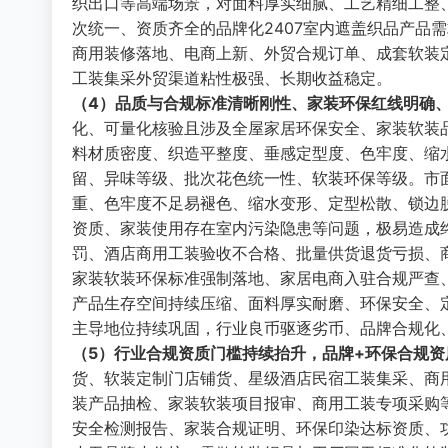
织出口等高端场景，对面料厚实细腻、工艺精细工整
次统一、资质齐全的品牌化2407室内遮盖织品产品
商用装修落地、电商上新、外贸合规订单、成套软装
工装集采外贸渠道粘性极强、长期收益稳定。
（4）品质与合规标准清晰刚性、家装环保红线明确
化、可量化核验且涉及全屋家居环保安全、家装软装
料材质密度、织造平整度、垂感定型度、色牢度、缩
留、异味等级、批次花色统一性、软装环保等级。市
重、色牢度不足易褪色、缩水变形、定型松散、锁边
资质、家装使用存在室内污染隐患等问题，极易造成
罚、酒店商用工装验收不合格、批量供货退货亏损、
家装软装环保标准强制落地、家居电商入驻合规严查
产品生存空间持续压缩、面料厚实耐磨、环保安全、
主导地位持续巩固，行业良币驱逐劣币、品牌合规化
（5）行业合规资质门槛持续抬升，品牌+环保合规资
货、软装定制门店铺货、星级酒店民宿工装集采、商
装产品抽检、家装软装项目报审、商用工装专项采购等
安全检测报告、家装合规证明、环保印染达标资质、功