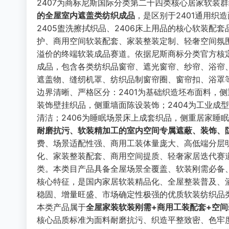
2407为商标尼斯国际分类第二十四类核心居家软装
的全屋室内遮盖类纺织成品
，是区别于2401通用织造
2405盥洗擦拭织品、2406床上用品的核心软装
护、商用空间软装配套、家装整装定制、轻奢空间氛
溢价的终端软装成品赛道。依据尼斯商标分类官方核定
成品，包含各类纺织品窗帘、遮光窗帘、纱帘、浴帘
遮盖物、缝纫机罩、纺织品制窗帘圈、窗帘扣、浴罩
边界清晰、严格区分：2401为基础织造坯布面料，侧
装饰壁挂织品，侧重墙面陈设装饰；2404为工业成
清洁；2406为睡眠场景床上成套织品，侧重居家睡眠
耐磨抗污、软装精加工的室内空间专属遮蔽、装饰、
费、场景适配性强、商用工装体量庞大、高低端分层
化、家装整装配套、商用空间提质、轻奢家居迭代赛
类。本类目产品具备全屋场景全覆盖、软装刚需必备
核心特征，是国内家居软装精品化、全屋整装普及、
稳固、增量旺盛、市场确定性极强的优质软装纺织品
本类产品属于
全屋家装软装刚需+商用工装配套+空间
核心品质标准为面料耐磨抗污、织造平整致密、色牢