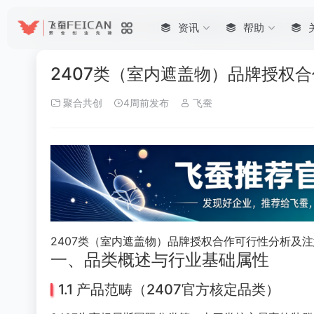
首页
•
帮助
•
聚合共创
•
2407类（室内遮盖物）品牌授权合作可行
资讯
帮助
2407类（室内遮盖物）品牌授权
聚合共创
4周前发布
飞蚕
2407类（室内遮盖物）品牌授权合作可行性分析及
一、品类概述与行业基础属性
1.1 产品范畴（2407官方核定品类）