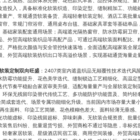
，工艺成熟、品质体系完善、花色款式丰富、品控体系规范、量
改造投入，具备标准化软装织造、印染定型、缝制精加工、功能
量量产、常规通货软装备货、高端轻奢软装定制、酒店工装批量
窗帘、常规门帘浴帘、通用桌布台毯、基础家具罩套等基础单品
、基础家装配套通用场景；高端遮光隔热窗帘、防水防霉厨卫帘
品、外贸高端软装织品等高配产品，可通过高端软装面料配比、
型、严格批次颜值与安全管控快速落地，全面适配高端家装全屋
级、外贸高端软装纺织出口等高溢价场景，实现基础通货海量走
+软装定制双向旺盛
：2407类室内遮盖织品无颠覆性技术迭代风
水防霉功能提升、花色美学迭代、缝制锁边工艺精细化、高温定
迭代节奏平稳贴合家居审美升级、适配海量量产与全屋软装定制
、环保无残留印染替代传统工艺、多功能防护功能普及、简约轻奢
装极简成套迭代、场景专属功能细化升级。当前国内市场存量大量
收再生面料、印染工艺简陋、花色模糊色差大、面料轻薄无垂感
光功能虚标、印染残留超标、异味刺鼻、无软装合规资质、批量
软装售后纠纷、批量退货亏损、外贸商检不通过等隐患，非标劣
、轻奢家居软装、星级酒店民宿工装、商用空间装修、外贸高端