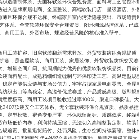
装织造缝制体系、无国标软装环保合规资质、面料与工艺管控不
法进入品牌家居电商、全屋整装、高端软装门店、星级酒店、外
微薄且环保合规不达标、终端家居室内污染隐患突出、市场追责
工艺体系、全套软装环保安全合规资质、闭环溯源品控体系，已成
制、商用工装、外贸市场、规避经营风险的核心准入壁垒。
商用工装扩容、旧房软装翻新需求释放、外贸软装纺织合规提质
续扩容，是全屋软装、商用工装、家居装饰、外贸软装纺织交叉
大、增量空间广阔、抗周期能力优秀的优质软装纺织品类。目前
软装面料配比、成熟精细织造缝制与环保印染工艺、高温定型规
、稳定产能供应链与市场公信力，牢牢占据家居电商零售、全屋
装纺织出口等高稳定、高溢价优质赛道，产品质感高级、版型规
意度极高、商用工装项目验收通过率100%、渠道口碑极佳。
2407软装安全工艺体系、无全套软装环保合规资质、品质品
糙、定型松散、褪色变形严重、环保残留超标、质感低劣、终端
货市场低价内卷，利润持续压缩，无法切入高端整装定制、软装
合规追责、批量退货赔付、处罚风险，生存空间持续萎缩。整体
工装扩容+旧房翻新迭代+外贸合规提质五驱动、刚需存量极其庞大