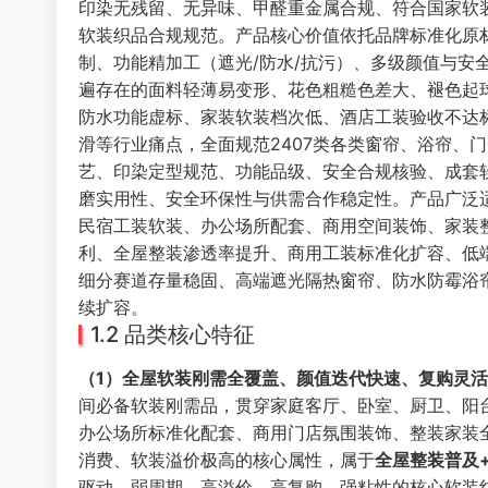
印染无残留、无异味、甲醛重金属合规、符合国家软
软装织品合规规范。产品核心价值依托品牌标准化原
制、功能精加工（遮光/防水/抗污）、多级颜值与安
遍存在的面料轻薄易变形、花色粗糙色差大、褪色起
防水功能虚标、家装软装档次低、酒店工装验收不达
滑等行业痛点，全面规范2407类各类窗帘、浴帘、
艺、印染定型规范、功能品级、安全合规核验、成套
磨实用性、安全环保性与供需合作稳定性。产品广泛
民宿工装软装、办公场所配套、商用空间装饰、家装
利、全屋整装渗透率提升、商用工装标准化扩容、低
细分赛道存量稳固、高端遮光隔热窗帘、防水防霉浴
续扩容。
1.2 品类核心特征
（1）全屋软装刚需全覆盖、颜值迭代快速、复购灵
间必备软装刚需品，贯穿家庭客厅、卧室、厨卫、阳
办公场所标准化配套、商用门店氛围装饰、整装家装
消费、软装溢价极高的核心属性，属于
全屋整装普及
驱动、弱周期、高溢价、高复购、强粘性的核心软装