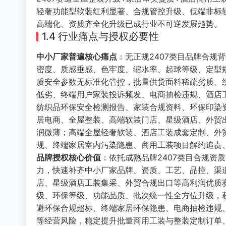
轻奢功能型软装红利显著、合规管控升级、低端非标
高端化、资质齐全化升级已成行业不可逆发展趋势。
1.4 行业痛点与授权必要性
中小厂家普遍核心痛点
：无正规2407类目品牌合
密度、质感垂感、色牢度、缩水率、起球等级、定型
质安全参数无标准化管控，批量供货面料稀疏劣质、
低劣、终端用户家装投诉频发、电商抽检违规、酒店
纺织品环保安全检测报告、家装合规资料、环保印染资
居电商、全屋整装、高端软装门店、星级酒店、外贸
润微薄；高端全屋轻奢软装、酒店工装成套定制、外
规、终端家居室内污染隐患、商用工装项目解约追责
品牌授权核心价值
：依托成熟品牌2407类目合规资
力，快速补齐中小厂家品牌、资质、工艺、品控、渠
店、星级酒店工装集采、外贸合规出口等高利润优质
级、环保等级、功能品质、批次统一性全方位升级，
避环保合规超标、终端家居环保隐患、电商抽检违规
等经营风险，稳定提升批量商用工装与整装定制订单