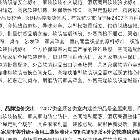
装纺织品安全标准、家装软装准入规范、酒店商用软装验收标准
材甄选、高密软装织造、环保活性印染、高温定型锁尺、精密锁
全品质校验、闭环品控溯源体系，有效解决市面非标2407室内遮
球、印染残留超标、异味刺鼻、定型松散垂感差、锁边脱线破损
标、批量供货品质参差、软装售后纠纷、外贸商检不通过、渠道
门帘、桌布、沙发罩、家具罩套、室内遮盖织品的原料标准、织
软装供货标准，全方位保障室内遮盖产品的装饰质感、空间适配
适配家庭全屋软装定制、厨卫空间遮蔽防护、家具家电防尘保护
整装批量配套、外贸软装织品出口等全场景，具备家居软装审美
端非标软装替换空间充足、高端功能型软装织品需求活跃的核心
帘、轻奢定制桌布、耐磨防污家具罩套、外贸高端软装织品增量
活、品牌溢价突出
：2407类全系各类室内遮盖织品是全屋家居、
台软装搭配、家具家电防尘防护、空间隐私遮蔽、酒店民宿整体
全屋定制全场景，具备家家刚需、装修必配、局部换新灵活、颜
+家居审美升级+商用工装标准化+空间功能提质+外贸软装稳定
纺织赛道。市场需求全年持续稳定，新房装修全屋软装配套、旧