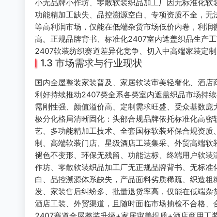
小无品牌小作坊、零散软装织品加工厂因无标准化软
功能精加工缺失、品控溯源空白、专项资质不全，无
等高利润市场，仅能在低端杂货市场低价内卷，利润
高。正规品牌背书、标准化2407室内遮盖织品生产
2407软装纺织赛道差异化竞争、切入中高端家装定
1.3 市场需求与行业现状
国内全屋整装家装普及、家居软装审美轻奢化、酒店
利好持续推动2407类全系各类室内遮盖织品市场持
需刚性强、颜值溢价高、定制需求旺盛、受众基数庞
极分化格局清晰固化：头部合规品牌依托标准化高密
艺、多功能精加工技术、全套国标软装环保合规资质
制、高端软装门店、星级酒店工装集采、外贸高端软
褪色不变形、环保无残留、功能达标、终端用户软装满
作坊、零散软装织品加工厂无正规品牌背书、无标准化
白、品控溯源体系缺失，产品面料劣质稀疏、织造粗
发、家装售后纠纷多、批量退货率高，仅能在低端杂
酒店工装、外贸渠道，且随时面临市场抽检不合格、
2407赛道全屋整装升级+家居审美提质+酒店商用