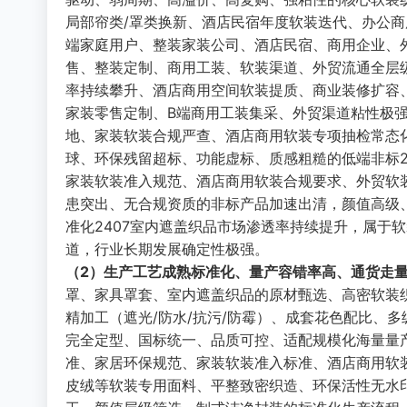
局部帘类/罩类换新、酒店民宿年度软装迭代、办公
端家庭用户、整装家装公司、酒店民宿、商用企业、
售、整装定制、商用工装、软装渠道、外贸流通全层
率持续攀升、酒店商用空间软装提质、商业装修扩容、
家装零售定制、B端商用工装集采、外贸渠道粘性极
地、家装软装合规严查、酒店商用软装专项抽检常态
球、环保残留超标、功能虚标、质感粗糙的低端非标2
家装软装准入规范、酒店商用软装合规要求、外贸软
患突出、无合规资质的非标产品加速出清，颜值高级
准化2407室内遮盖织品市场渗透率持续提升，属于
道，行业长期发展确定性极强。
（2）生产工艺成熟标准化、量产容错率高、通货走量
罩、家具罩套、室内遮盖织品的原材甄选、高密软装
精加工（遮光/防水/抗污/防霉）、成套花色配比、
完全定型、国标统一、品质可控、适配规模化海量量
准、家居环保规范、家装软装准入标准、酒店商用软装
皮绒等软装专用面料、平整致密织造、环保活性无水