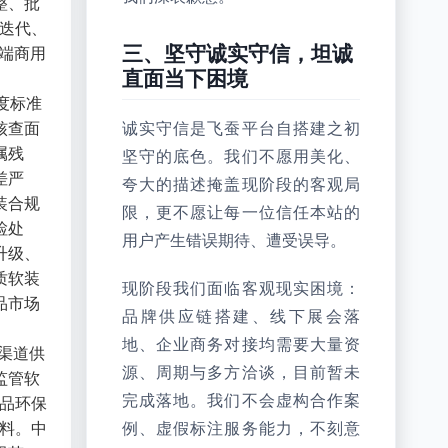
整、批
装迭代、
三、坚守诚实守信，坦诚
端商用
直面当下困境
度标准
核查面
诚实守信是飞蚕平台自搭建之初
属残
坚守的底色。我们不愿用美化、
差严
夸大的描述掩盖现阶段的客观局
装合规
限，更不愿让每一位信任本站的
检处
用户产生错误期待、遭受误导。
升级、
质软装
现阶段我们面临客观现实困境：
品市场
品牌供应链搭建、线下展会落
地、企业商务对接均需要大量资
渠道供
源、周期与多方洽谈，目前暂未
监管软
完成落地。我们不会虚构合作案
织品环保
资料。中
例、虚假标注服务能力，不刻意