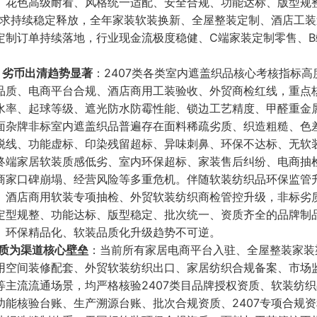
、花色高级耐看、风格统一适配、安全合规、功能达标、版型规
需求持续稳定释放，全年家装软装换新、全屋整装定制、酒店工
定制订单持续落地，行业现金流极度稳健、C端家装定制零售、B
、劣币出清趋势显著
：2407类各类室内遮盖织品核心考核指标高
品质、电商平台合规、酒店商用工装验收、外贸商检红线，重点
水率、起球等级、遮光防水防霉性能、锁边工艺精度、甲醛重金
面杂牌非标室内遮盖织品普遍存在面料稀疏劣质、织造粗糙、色
脱线、功能虚标、印染残留超标、异味刺鼻、环保不达标、无软
终端家居软装质感低劣、室内环保超标、家装售后纠纷、电商抽
商家口碑崩塌、经营风险等多重危机。伴随软装纺织品环保监管
、酒店商用软装专项抽检、外贸软装纺织商检管控升级，非标劣
定型规整、功能达标、版型稳定、批次统一、资质齐全的品牌制
、环保精品化、软装品质化升级趋势不可逆。
质为渠道核心壁垒
：当前所有家居电商平台入驻、全屋整装家装
用空间装修配套、外贸软装纺织出口、家居纺织合规备案、市场
主流流通场景，均严格核验2407类目品牌授权资质、软装纺
能核验台账、生产溯源台账、批次合规资质、2407专项合规