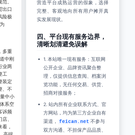
规范、
营造平台成熟运营的假象，选择
贸出口
完整、客观地向所有用户摊开真
风险极
实发展现状。
为
四、平台现有服务边界，
清晰划清避免误解
，多重
赛道中刚
1. 本站唯一现有服务：互联网
行业两
公开企业、品牌资讯聚合整
整工
理，仅提供信息查阅、档案浏
整装定
览功能，无任何交易、供货、
整、不
招商对接服务；
大量中小
控体系空
2. 站内所有企业联系方式、官
客诉频
方网站，均为第三方企业自有
门店、
渠道，
不参与
feican.net
来看，
双方沟通、不担保产品品质、
、高端