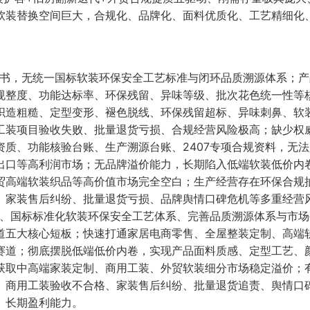
软装替换空间巨大，合规化、品牌化、面料优质化、工艺精细化
规背书，无统一国标软装环保安全工艺标准与闭环品质溯源体系；
规整度、功能达标率、环保残留、异味等级、批次花色统一性等
织造粗糙、定型变形、褪色脱线、环保残留超标、异味刺鼻、软
工装项目验收失败、批量退货亏损、合规经营风险极高；缺少权
质、功能核验台账、生产溯源台账、2407专项合规资料，无
出口等高利润市场；无品牌溢价能力，长期陷入低端软装低价内
贸高端软装织品等高价值市场完全空白；生产经营存在环保合规
、家装售后纠纷、批量退货亏损、品牌舆情口碑危机等多重经营
质、国标标准化软装环保安全工艺体系、完善品质溯源体系与市
道五大核心短板；快速打通家居电商零售、全屋整装定制、高端
赛道；彻底摆脱低端低价内卷，实现产品面料质感、定型工艺、
获取中高端家装定制、商用工装、外贸软装细分市场稳定溢价；
、商用工装验收不合格、家装售后纠纷、批量退货追责、舆情口
、长期盈利能力。