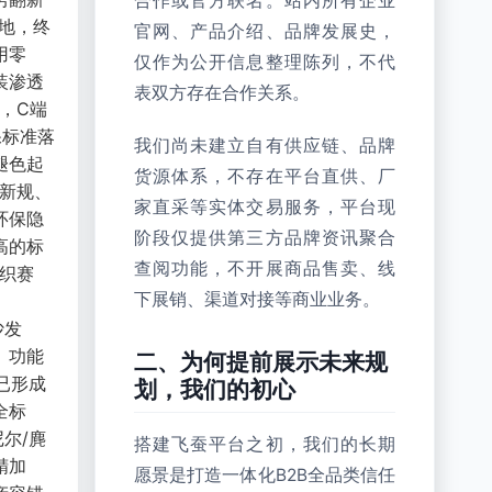
合作或官方联名。站内所有企业
地，终
官网、产品介绍、品牌发展史，
用零
仅作为公开信息整理陈列，不代
装渗透
表双方存在合作关系。
，C端
保标准落
我们尚未建立自有供应链、品牌
褪色起
货源体系，不存在平台直供、厂
保新规、
家直采等实体交易服务，平台现
环保隐
阶段仅提供第三方品牌资讯聚合
高的标
查阅功能，不开展商品售卖、线
织赛
下展销、渠道对接等商业业务。
沙发
、功能
二、为何提前展示未来规
已形成
划，我们的初心
全标
尔/麂
搭建飞蚕平台之初，我们的长期
精加
愿景是打造一体化B2B全品类信任