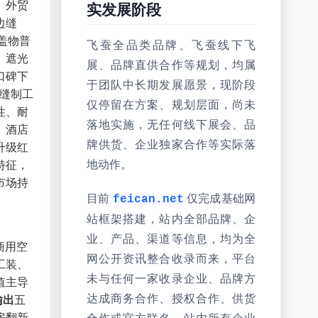
、外贸
实发展阶段
边缝
盖物普
飞蚕全品类品牌、飞蚕线下飞
、遮光
展、品牌直供合作等规划，均属
口碑下
于团队中长期发展愿景，现阶段
造缝制工
仅停留在方案、规划层面，尚未
性、耐
落地实施，无任何线下展会、品
、酒店
牌供货、企业独家合作等实际落
升级红
特征，
地动作。
市场持
目前
仅完成基础网
feican.net
站框架搭建，站内全部品牌、企
业、产品、渠道等信息，均为全
商用空
网公开资讯整合收录而来，平台
工装、
未与任何一家收录企业、品牌方
值主导
达成商务合作、授权合作、供货
输出
五
房翻新