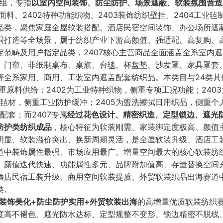
群组，专指
以室内空间装饰、防尘防护、场景遮蔽、软装氛围营造
面料、2402特种功能织物、2403装饰纺织壁挂、2404工业毡
配套品类，聚焦家庭全屋软装搭配、酒店民宿空间装饰、办公场所遮
围打造等全场景，属于纺织产业下游高颜值、强适配、高复购、
范畴及用户指定品类，2407核心主营商品全面涵盖全系室内
、门帘、非纸制桌布、桌旗、台毯、杯盘垫、沙发罩、家具罩套
等全系家用、商用、工装室内遮盖配套纺织品。本类目与24类其
重原料供给；2402为工业特种织物，侧重专项工况功能；240
型毡材，侧重工业防护缓冲；2405为盥洗擦拭日用织品，侧重个
配套；而2407专属
经过花色设计、精密织造、定型锁边、遮光
防护类纺织成品
，核心特征为软装刚需、家装绑定度极高、颜值
明显、软装溢价突出、换新周期灵活，是全屋软装升级、酒店工
道中装饰属性最强、市场应用最广、增量空间最大的核心软装纺
、颜值迭代快速、功能属性多元、品牌附加值高、存量替换空间
酒店民宿工装升级、商用空间软装提质、外贸软装织品出海赛道
类。
装饰美化+防尘防护实用+外贸软装出海
的高增量优质软装纺织
度高不褪色、遮光防水达标、定型规整不变形、锁边精密不脱线