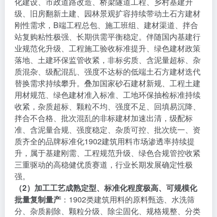
化建设、市政道路改造、桥梁隧道工程、乡村基建升
级、旧房翻新土建、园林景观扩容持续带动土石方建材
刚性需求，B端工程总包、施工班组、建材渠道、拌合
站复购粘性极强、长期供需平衡稳定。伴随国内基建行
业规范化升级、工程施工验收标准提升、绿色建材政策
落地、土建环保监管收紧，非标劣质、含泥量超标、杂
质混杂、级配混乱、强度不达标的低端土石方建材迭代
替换需求持续攀升。叠加国家砂石建材新规、工程土建
用材规范、绿色建材准入标准、工地环保抽检标准持续
收紧，杂质超标、颗粒不均、强度不足、回填易沉降、
拌合不合格、批次混乱的非标建材加速出清，级配标
准、含泥量合规、强度稳定、杂质可控、批次统一、资
质齐全的品牌标准化1902建筑用料市场渗透率持续提
升，属于基建刚需、工程规范升级、绿色合规管控收紧
三重驱动的高稳健优质赛道，行业长期发展确定性极
强。
（2）加工工艺成熟定型、标准化程度极高、可规模化
批量复制量产
：1902类建筑用料的原料甄选、水洗筛
分、杂质剔除、颗粒分级、除尘固化、规格规整、分类