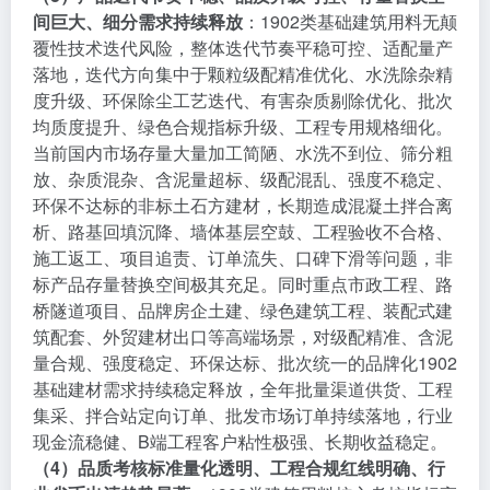
间巨大、细分需求持续释放
：1902类基础建筑用料无颠
覆性技术迭代风险，整体迭代节奏平稳可控、适配量产
落地，迭代方向集中于颗粒级配精准优化、水洗除杂精
度升级、环保除尘工艺迭代、有害杂质剔除优化、批次
均质度提升、绿色合规指标升级、工程专用规格细化。
当前国内市场存量大量加工简陋、水洗不到位、筛分粗
放、杂质混杂、含泥量超标、级配混乱、强度不稳定、
环保不达标的非标土石方建材，长期造成混凝土拌合离
析、路基回填沉降、墙体基层空鼓、工程验收不合格、
施工返工、项目追责、订单流失、口碑下滑等问题，非
标产品存量替换空间极其充足。同时重点市政工程、路
桥隧道项目、品牌房企土建、绿色建筑工程、装配式建
筑配套、外贸建材出口等高端场景，对级配精准、含泥
量合规、强度稳定、环保达标、批次统一的品牌化1902
基础建材需求持续稳定释放，全年批量渠道供货、工程
集采、拌合站定向订单、批发市场订单持续落地，行业
现金流稳健、B端工程客户粘性极强、长期收益稳定。
（4）品质考核标准量化透明、工程合规红线明确、行