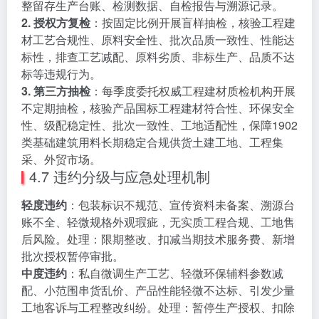
整留存生产台账、检测数据、自检报告与溯源记录。
2. 授权方复检
：按固定比例开展盲样抽检，核验工程建
材工艺合规性、原料安全性、批次品质一致性、性能达
标性，排查工艺减配、原料劣质、非标生产、品质不达
标等违规行为。
3. 第三方抽检
：每季度委托权威工程建材质检机构开展
不定期抽检，核验产品国标工程建材符合性、环保安全
性、级配稳定性、批次一致性、工地适配性，保障1902
类基础建筑用料长期稳定合规供货土建工地、工程集
采、外贸市场。
4.7 违约分级与应急处理机制
轻度违约
：包装标识不规范、宣传资料未备案、溯源台
账不全、轻微规格外观瑕疵，无实质工程合规、工地售
后风险。处理：限期整改、扣减当期技术服务费、新增
批次授权暂停审批。
中度违约
：私自微调生产工艺、轻微环保辅料参数减
配、小范围串货乱价、产品性能轻微不达标、引发少量
工地客诉与工程整改纠纷。处理：暂停生产授权、扣除