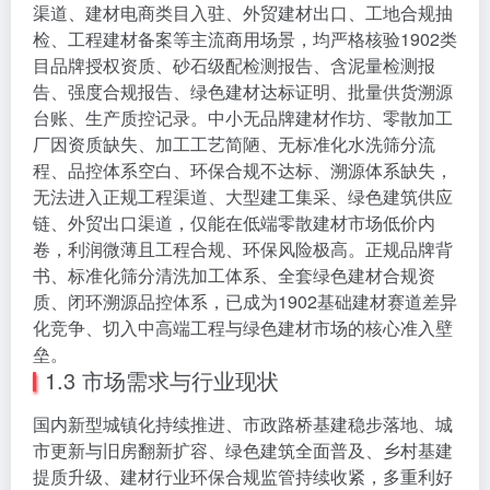
渠道、建材电商类目入驻、外贸建材出口、工地合规抽
检、工程建材备案等主流商用场景，均严格核验1902类
目品牌授权资质、砂石级配检测报告、含泥量检测报
告、强度合规报告、绿色建材达标证明、批量供货溯源
台账、生产质控记录。中小无品牌建材作坊、零散加工
厂因资质缺失、加工工艺简陋、无标准化水洗筛分流
程、品控体系空白、环保合规不达标、溯源体系缺失，
无法进入正规工程渠道、大型建工集采、绿色建筑供应
链、外贸出口渠道，仅能在低端零散建材市场低价内
卷，利润微薄且工程合规、环保风险极高。正规品牌背
书、标准化筛分清洗加工体系、全套绿色建材合规资
质、闭环溯源品控体系，已成为1902基础建材赛道差异
化竞争、切入中高端工程与绿色建材市场的核心准入壁
垒。
1.3 市场需求与行业现状
国内新型城镇化持续推进、市政路桥基建稳步落地、城
市更新与旧房翻新扩容、绿色建筑全面普及、乡村基建
提质升级、建材行业环保合规监管持续收紧，多重利好