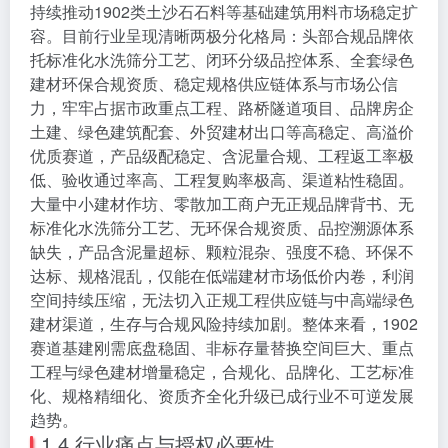
持续推动1902类土沙石石料等基础建筑用料市场稳定扩
容。目前行业呈现清晰两极分化格局：头部合规品牌依
托标准化水洗筛分工艺、闭环分级品控体系、全套绿色
建材环保合规资质、稳定规格供应链体系与市场公信
力，牢牢占据市政重点工程、路桥隧道项目、品牌房企
土建、绿色建筑配套、外贸建材出口等高稳定、高溢价
优质赛道，产品级配稳定、含泥量合规、工程返工率极
低、验收通过率高、工程复购率极高、渠道粘性稳固。
大量中小建材作坊、零散加工商户无正规品牌背书、无
标准化水洗筛分工艺、无环保合规资质、品控溯源体系
缺失，产品含泥量超标、颗粒混杂、强度不稳、环保不
达标、规格混乱，仅能在低端建材市场低价内卷，利润
空间持续压缩，无法切入正规工程供应链与中高端绿色
建材渠道，生存与合规风险持续加剧。整体来看，1902
赛道基建刚需底盘稳固、非标存量替换空间巨大、重点
工程与绿色建材增量稳定，合规化、品牌化、工艺标准
化、规格精细化、资质齐全化升级已成行业不可逆发展
趋势。
1.4 行业痛点与授权必要性