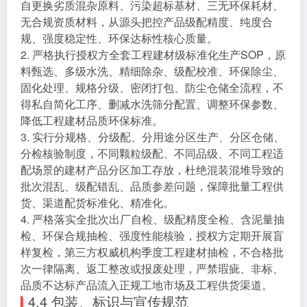
自更换劣质混杂原料、污染超标基材、三无环保耗材、
无合规资质材料，从源头把控产品级配精度、纯度合
规、强度稳定性、环保达标性核心质量。
2. 严格执行授权方全套工程建材级标准化生产SOP，原
料甄选、多级水洗、精细除杂、级配校准、环保除尘、
固化处理、规格分级、密闭打包、防尘仓储全流程，不
得私自简化工序、删减水洗筛分配置、调整环保参数、
降低工程建材品质环保标准。
3. 实行分规格、分级配、分用途分区生产、分区仓储、
分检核验制度，不同颗粒级配、不同品级、不同工程适
配场景的建材产品分区加工存放，杜绝混装混堆导致的
批次混乱、级配错乱、品质参差问题，保障批量工程供
货、渠道配货标准化、精准化。
4. 严格落实全批次出厂自检、级配精度全检、含泥量抽
检、环保合规抽检、强度性能核验，授权方定期开展盲
样复检，第三方权威机构季度工程建材抽检，不合格批
次一律隔离、返工整改或报废处理，严禁瑕疵、非标、
品质不达标产品流入正规工地市场及工程供货渠道。
4.4 包装、标识与宣传规范