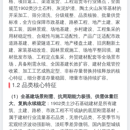
格、项目返工、渠道退货、工程追责等行业痛点，全面
规范1902类沙土石料、灰泥炉渣、陶土火山灰等基材的
开采加工、筛分清洗、分级规整、品质核验、批量供货
标准，全方位保障市政基建、路桥工程、地产土建、家
装工装、园林景观、场地基建、乡村建设、工程集采的
用材稳定性、合规性与施工适配性。产品广泛适配市政
道路基建、桥梁隧道工程、地产楼盘土建、旧房翻新土
建、家装基础改造、园林景观施工、场地平整回填、建
材批发市场、工程定点集采、外贸建材配套等全场景市
场，具备刚需永续、全国基建长效扩容、建材合规管控
收紧、加工工艺成熟定型、非标存量替换持续释放的核
心特征，细分赛道存量稳固、增量市场持续扩容。
1.2 品类核心特征
（1）全基建场景刚需、抗周期能力极强、供需体量巨
大、复购永续稳定
：1902类土沙石基础建材是所有建
筑、土建、路桥、市政工程不可或缺的底层刚需基材，
属于建材行业流量基石品类，无替代品类、不受季节与
宏观经济波动强影响、淡旺季差异微弱。国内新型城镇