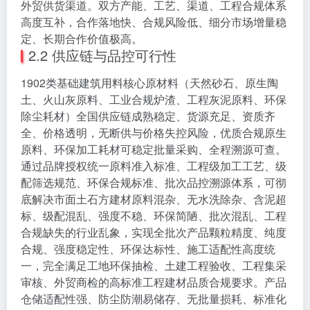
外贸供货渠道。双方产能、工艺、渠道、工程合规体系
高度互补，合作落地快、合规风险低、细分市场增量稳
定、长期合作价值极高。
2.2 供应链与品控可行性
1902类基础建筑用料核心原材料（天然砂石、原生陶
土、火山灰原料、工业合规炉渣、工程灰泥原料、环保
除尘耗材）全国供应链成熟稳定、货源充足、资质齐
全、价格透明，无断供与价格失控风险，优质合规原生
原料、环保加工耗材可稳定批量采购、全程溯源可查。
通过品牌授权统一原料准入标准、工程级加工工艺、级
配筛选规范、环保合规标准、批次品控溯源体系，可彻
底解决市面土石方建材原料混杂、无水洗除杂、含泥超
标、级配混乱、强度不稳、环保简陋、批次混乱、工程
合规缺失的行业乱象，实现全批次产品颗粒精度、纯度
合规、强度稳定性、环保达标性、施工适配性高度统
一，完全满足工地环保抽检、土建工程验收、工程集采
审核、外贸商检的高标准工程建材品质合规要求。产品
仓储适配性强、防尘防潮易储存、无批量损耗、标准化