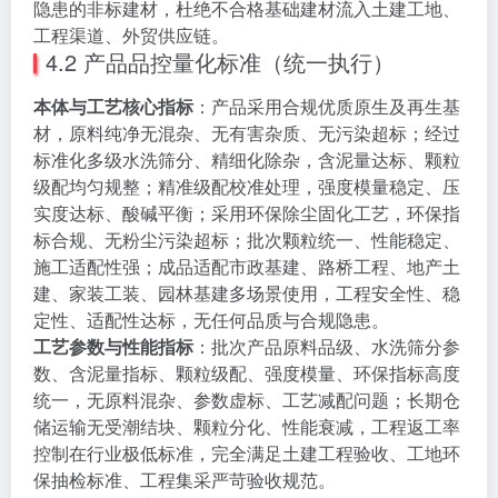
隐患的非标建材，杜绝不合格基础建材流入土建工地、
工程渠道、外贸供应链。
4.2 产品品控量化标准（统一执行）
本体与工艺核心指标
：产品采用合规优质原生及再生基
材，原料纯净无混杂、无有害杂质、无污染超标；经过
标准化多级水洗筛分、精细化除杂，含泥量达标、颗粒
级配均匀规整；精准级配校准处理，强度模量稳定、压
实度达标、酸碱平衡；采用环保除尘固化工艺，环保指
标合规、无粉尘污染超标；批次颗粒统一、性能稳定、
施工适配性强；成品适配市政基建、路桥工程、地产土
建、家装工装、园林基建多场景使用，工程安全性、稳
定性、适配性达标，无任何品质与合规隐患。
工艺参数与性能指标
：批次产品原料品级、水洗筛分参
数、含泥量指标、颗粒级配、强度模量、环保指标高度
统一，无原料混杂、参数虚标、工艺减配问题；长期仓
储运输无受潮结块、颗粒分化、性能衰减，工程返工率
控制在行业极低标准，完全满足土建工程验收、工地环
保抽检标准、工程集采严苛验收规范。