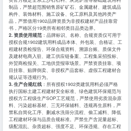
制品，严禁超范围销售原矿矿石、金属建材、建筑成品
构件、装饰材料、施工设备、化工原料及其他跨类产
品，严禁借用1902品牌资质为非授权建材产品挂靠背
书，严格区分19类所有相邻类目品类边界。
2. 资质使用规范
：品牌标识、名称、合规资质仅可用于
授权合规1902建筑用料成品本体、外包装、合格证、工
程建材质检报告、环保合规资料、溯源台账、质保文件
及建材电商入驻、建工供应链备案、工程集采招投标、
外贸商检报关、工地供货报审场景。严禁资质挂靠、项
目挂靠、贴牌倒卖、非授权产品套标、虚假工程建材合
规认证等违规行为。
3. 生产合规红线
：所有授权1902类建筑用料必须严格
执行国标土建工程建材安全标准、绿色建筑环保规范与
授权方工程级生产SOP工艺规范，严禁使用劣质混杂原
料、污染超标基材、三无环保辅料、违规再生原料，严
禁私自简化工序、删减水洗筛分流程、偷工减料、降低
工程建材环保与品质合规标准。严禁生产含泥量超标、
级配混乱、杂质超标、强度不足、环保违规、存在工程