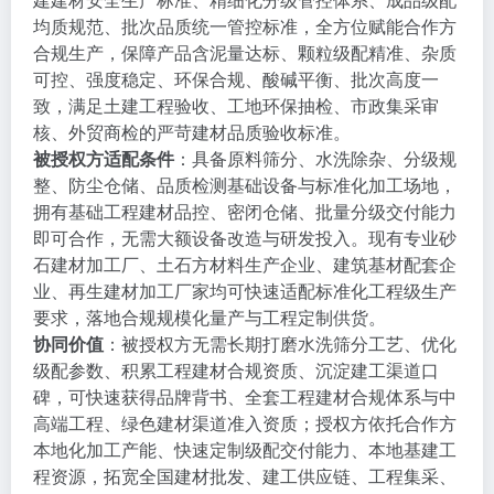
均质规范、批次品质统一管控标准，全方位赋能合作方
合规生产，保障产品含泥量达标、颗粒级配精准、杂质
可控、强度稳定、环保合规、酸碱平衡、批次高度一
致，满足土建工程验收、工地环保抽检、市政集采审
核、外贸商检的严苛建材品质验收标准。
被授权方适配条件
：具备原料筛分、水洗除杂、分级规
整、防尘仓储、品质检测基础设备与标准化加工场地，
拥有基础工程建材品控、密闭仓储、批量分级交付能力
即可合作，无需大额设备改造与研发投入。现有专业砂
石建材加工厂、土石方材料生产企业、建筑基材配套企
业、再生建材加工厂家均可快速适配标准化工程级生产
要求，落地合规规模化量产与工程定制供货。
协同价值
：被授权方无需长期打磨水洗筛分工艺、优化
级配参数、积累工程建材合规资质、沉淀建工渠道口
碑，可快速获得品牌背书、全套工程建材合规体系与中
高端工程、绿色建材渠道准入资质；授权方依托合作方
本地化加工产能、快速定制级配交付能力、本地基建工
程资源，拓宽全国建材批发、建工供应链、工程集采、