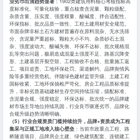
业劣币出清趋势显著
：1902类建筑用料核心考核指标高
度标准化、可量化核验，重点核查含泥量、颗粒级配、
杂质含量、压实度、强度模量、酸碱度、拌合适配性、
环保指标、批次品质一致性、工程土建用材安全规范。
市面杂牌非标土石方建材普遍存在原料混杂、无水洗筛
分、含泥量严重超标、颗粒大小不均、杂质砂石土混
杂、强度波动大、酸碱失衡、环保不达标、批次规格混
乱等突出问题，极易造成混凝土强度不足、路基沉降变
形、土建基层开裂空鼓、工程验收不合格、批量施工返
工、项目追责、工地环保处罚、渠道解约、品牌舆情风
险等多重经营危机。伴随绿色建材监管升级、土建工程
国标收紧、工地环保抽检严苛化、房企工程品质标准提
升，非标劣质基础建材生存空间持续压缩，级配标准、
含泥量合规、强度稳定、环保达标、批次统一的品牌建
材市场主导地位持续巩固，行业良币驱逐劣币、品牌化
合规升级趋势清晰明确。
（5）行业合规资质门槛持续抬升，品牌+资质成为工程
集采与正规工地准入核心壁垒
：当前市政重点工程、路
桥隧道项目、品牌房企土建、绿色建筑配套、连锁建工