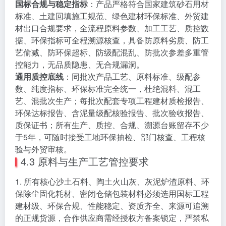
国标合规与稳定指标
：产品严格符合国家建筑砂石用材
标准、土建回填施工规范、绿色建材环保标准、外贸建
材出口合规要求，全流程原料参数、加工工艺、质控数
据、环保指标可全程溯源核查，具备防原料劣质、防工
艺偷减、防环保超标、防级配混乱、防批次参差多重管
控能力，无品质隐患、无合规漏洞。
通用质控底线
：同批次产品工艺、原料标准、级配参
数、纯度指标、环保标准完全统一，杜绝混料、混工
艺、混批次生产；每批次配套专项工程建材质检报告、
环保达标报告、含泥量级配核验报告、批次验收报告、
质保证书；所有生产、质控、合规、溯源台账留存不少
于5年，可随时接受工地环保抽检、部门核查、工程核
验与外贸审核。
4.3 原料与生产工艺管控要求
1. 所有核心沙土石料、陶土火山灰、灰泥炉渣原料、环
保除尘固化耗材、密闭仓储包装材料必须选用国标工程
建材级、环保合规、性能稳定、资质齐全、来源可追溯
的正规货源，合作供应商需经授权方备案锁定，严禁私