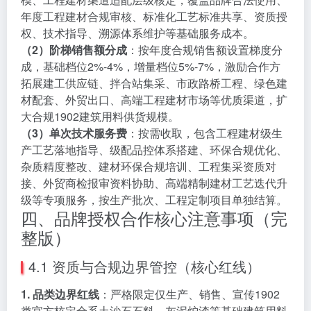
年度工程建材合规审核、标准化工艺标准共享、资质授
权、技术指导、溯源体系维护等基础服务成本。
（2）阶梯销售额分成
：按年度合规销售额设置梯度分
成，基础档位2%-4%，增量档位5%-7%，激励合作方
拓展建工供应链、拌合站集采、市政路桥工程、绿色建
材配套、外贸出口、高端工程建材市场等优质渠道，扩
大合规1902建筑用料供货规模。
（3）单次技术服务费
：按需收取，包含工程建材级生
产工艺落地指导、级配品控体系搭建、环保合规优化、
杂质精度整改、建材环保合规培训、工程集采资质对
接、外贸商检报审资料协助、高端精制建材工艺迭代升
级等专项服务，按生产批次、工程定制项目单独结算。
四、品牌授权合作核心注意事项（完
整版）
4.1 资质与合规边界管控（核心红线）
1. 品类边界红线
：严格限定仅生产、销售、宣传1902
类官方核定全系土沙石石料、灰泥炉渣等基础建筑用料