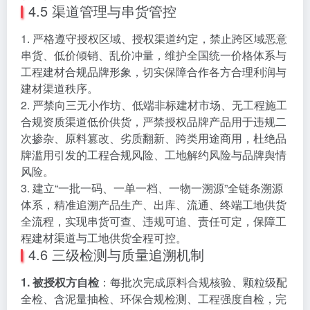
4.5 渠道管理与串货管控
1. 严格遵守授权区域、授权渠道约定，禁止跨区域恶意
串货、低价倾销、乱价冲量，维护全国统一价格体系与
工程建材合规品牌形象，切实保障合作各方合理利润与
建材渠道秩序。
2. 严禁向三无小作坊、低端非标建材市场、无工程施工
合规资质渠道低价供货，严禁授权品牌产品用于违规二
次掺杂、原料篡改、劣质翻新、跨类用途商用，杜绝品
牌滥用引发的工程合规风险、工地解约风险与品牌舆情
风险。
3. 建立“一批一码、一单一档、一物一溯源”全链条溯源
体系，精准追溯产品生产、出库、流通、终端工地供货
全流程，实现串货可查、违规可追、责任可定，保障工
程建材渠道与工地供货全程可控。
4.6 三级检测与质量追溯机制
1. 被授权方自检
：每批次完成原料合规核验、颗粒级配
全检、含泥量抽检、环保合规检测、工程强度自检，完