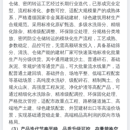
仓储、密闭转运工艺经过长期行业迭代，已形成完全定
型、流程标准化、参数可控、适配大规模量产的成熟体
系，严格遵循国家非金属基础建材、绿色建筑用材生产
合规规范。采用标准化原矿甄选、多级水洗筛分、精细
化除杂、精准级配调整、环保除尘处理、分规格分类堆
放、密闭防尘仓储转运的模块化生产流程，工艺成熟、
参数稳定、品控可控，无需高额研发投入，具备基础筛
分、清洗、仓储产能的建材厂家可快速落地标准化批量
生产与分级供货。其中通用建筑沙土、普通碎石、基础
灰泥、常规炉渣等通货产品，可大批量流水线量产，适
配普通土建回填、基础拌合、场地平整、低端工程配套
等基础场景；高纯度水洗砂、级配碎石、精制陶土、合
规火山灰、高强度工程灰泥、净化炉渣等高配产品，可
通过精细化水洗除杂、精准级配调控、环保固化处理、
严格批次管控，适配市政重点工程、路桥隧道施工、高
端地产土建、绿色建筑配套、外贸建材出口等高溢价场
景，实现基础通货稳走量、高端精品高利润的双向市场
格局。
（3）产品迭代节奏平稳、品质升级可控、存量替换空