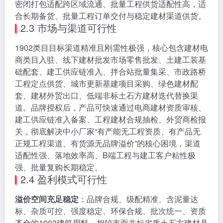
密闭打包适配跨区域流通、批量工程供货适配性高，适
合长期备货、批量工程订单交付与稳定建材渠道供货。
2.3 市场与渠道可行性
1902类目目标渠道精准且刚需性极强，核心包含建材电
商类目入驻、线下建材批发市场零售批发、土建工装基
础配套、建工供应链准入、拌合站批量集采、市政路桥
工程定点供货、城市更新基建项目采购、绿色建材配
套、建材外贸出口、低端非标土石方建材迭代替换渠
道。品牌授权后，产品可快速通过电商建材资质审核、
建工供应链准入备案、工程建材合规抽检、外贸商检报
关，彻底解决中小厂家“有产能无工程资质、有产品无
正规工程渠道、有货源无品牌溢价”的核心困境，渠道
适配性强、落地效率高、B端工程与建工客户粘性极
强、批量复购长期稳定。
2.4 盈利模式可行性
溢价空间充足稳定
：品牌合规、级配精准、含泥量达
标、杂质可控、强度稳定、环保合规、批次统一、资质
齐全的1902建筑用料，相较市面非标劣质土石方建材具