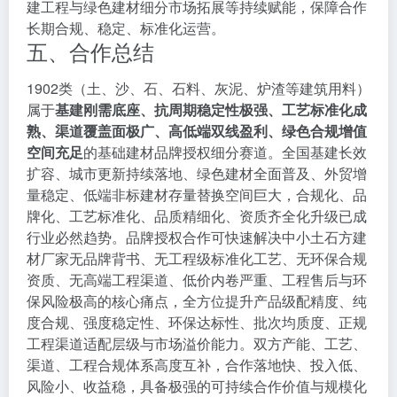
建工程与绿色建材细分市场拓展等持续赋能，保障合作
长期合规、稳定、标准化运营。
五、合作总结
1902类（土、沙、石、石料、灰泥、炉渣等建筑用料）
属于
基建刚需底座、抗周期稳定性极强、工艺标准化成
熟、渠道覆盖面极广、高低端双线盈利、绿色合规增值
空间充足
的基础建材品牌授权细分赛道。全国基建长效
扩容、城市更新持续落地、绿色建材全面普及、外贸增
量稳定、低端非标建材存量替换空间巨大，合规化、品
牌化、工艺标准化、品质精细化、资质齐全化升级已成
行业必然趋势。品牌授权合作可快速解决中小土石方建
材厂家无品牌背书、无工程级标准化工艺、无环保合规
资质、无高端工程渠道、低价内卷严重、工程售后与环
保风险极高的核心痛点，全方位提升产品级配精度、纯
度合规、强度稳定性、环保达标性、批次均质度、正规
工程渠道适配层级与市场溢价能力。双方产能、工艺、
渠道、工程合规体系高度互补，合作落地快、投入低、
风险小、收益稳，具备极强的可持续合作价值与规模化