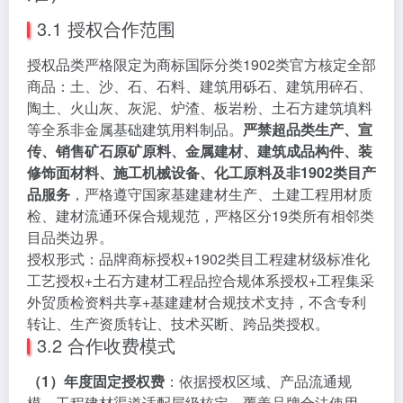
3.1 授权合作范围
授权品类严格限定为商标国际分类1902类官方核定全部
商品：土、沙、石、石料、建筑用砾石、建筑用碎石、
陶土、火山灰、灰泥、炉渣、板岩粉、土石方建筑填料
等全系非金属基础建筑用料制品。
严禁超品类生产、宣
传、销售矿石原矿原料、金属建材、建筑成品构件、装
修饰面材料、施工机械设备、化工原料及非1902类目产
品服务
，严格遵守国家基建建材生产、土建工程用材质
检、建材流通环保合规规范，严格区分19类所有相邻类
目品类边界。
授权形式：品牌商标授权+1902类目工程建材级标准化
工艺授权+土石方建材工程品控合规体系授权+工程集采
外贸质检资料共享+基建建材合规技术支持，不含专利
转让、生产资质转让、技术买断、跨品类授权。
3.2 合作收费模式
（1）年度固定授权费
：依据授权区域、产品流通规
模、工程建材渠道适配层级核定，覆盖品牌合法使用、