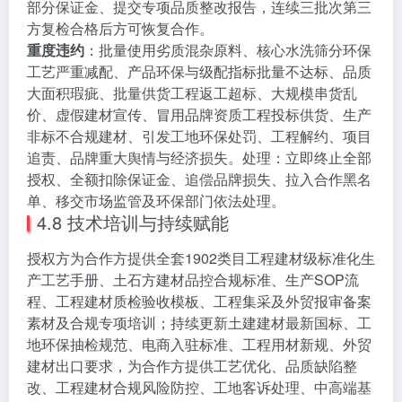
部分保证金、提交专项品质整改报告，连续三批次第三
方复检合格后方可恢复合作。
重度违约
：批量使用劣质混杂原料、核心水洗筛分环保
工艺严重减配、产品环保与级配指标批量不达标、品质
大面积瑕疵、批量供货工程返工超标、大规模串货乱
价、虚假建材宣传、冒用品牌资质工程投标供货、生产
非标不合规建材、引发工地环保处罚、工程解约、项目
追责、品牌重大舆情与经济损失。处理：立即终止全部
授权、全额扣除保证金、追偿品牌损失、拉入合作黑名
单、移交市场监管及环保部门依法处理。
4.8 技术培训与持续赋能
授权方为合作方提供全套1902类目工程建材级标准化生
产工艺手册、土石方建材品控合规标准、生产SOP流
程、工程建材质检验收模板、工程集采及外贸报审备案
素材及合规专项培训；持续更新土建建材最新国标、工
地环保抽检规范、电商入驻标准、工程用材新规、外贸
建材出口要求，为合作方提供工艺优化、品质缺陷整
改、工程建材合规风险防控、工地客诉处理、中高端基