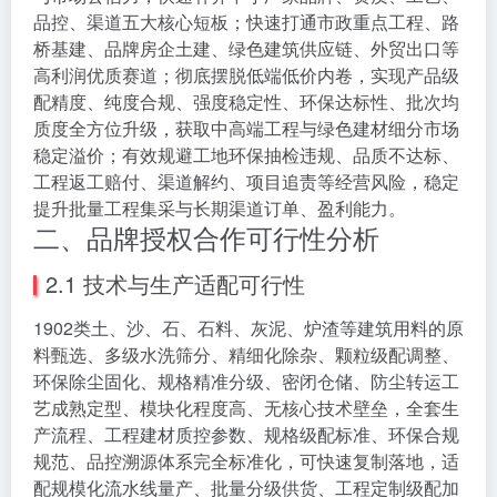
品控、渠道五大核心短板；快速打通市政重点工程、路
桥基建、品牌房企土建、绿色建筑供应链、外贸出口等
高利润优质赛道；彻底摆脱低端低价内卷，实现产品级
配精度、纯度合规、强度稳定性、环保达标性、批次均
质度全方位升级，获取中高端工程与绿色建材细分市场
稳定溢价；有效规避工地环保抽检违规、品质不达标、
工程返工赔付、渠道解约、项目追责等经营风险，稳定
提升批量工程集采与长期渠道订单、盈利能力。
二、品牌授权合作可行性分析
2.1 技术与生产适配可行性
1902类土、沙、石、石料、灰泥、炉渣等建筑用料的原
料甄选、多级水洗筛分、精细化除杂、颗粒级配调整、
环保除尘固化、规格精准分级、密闭仓储、防尘转运工
艺成熟定型、模块化程度高、无核心技术壁垒，全套生
产流程、工程建材质控参数、规格级配标准、环保合规
规范、品控溯源体系完全标准化，可快速复制落地，适
配规模化流水线量产、批量分级供货、工程定制级配加