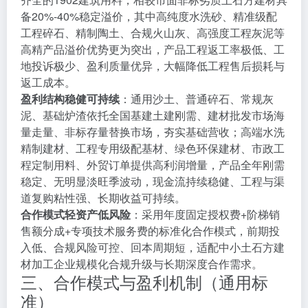
备20%-40%稳定溢价，其中高纯度水洗砂、精准级配
工程碎石、精制陶土、合规火山灰、高强度工程灰泥等
高精产品溢价优势更为突出，产品工程返工率极低、工
地投诉极少、盈利质量优异，大幅降低工程售后损耗与
返工成本。
盈利结构稳健可持续
：通用沙土、普通碎石、常规灰
泥、基础炉渣依托全国基建土建刚需、建材批发市场海
量走量、非标存量替换市场，夯实基础营收；高端水洗
精制建材、工程专用级配基材、绿色环保建材、市政工
程定制用料、外贸订单提供高利润增量，产品全年刚需
稳定、无明显淡旺季波动，现金流持续稳健、工程与渠
道复购粘性强、长期收益可持续。
合作模式轻资产低风险
：采用年度固定授权费+阶梯销
售额分成+专项技术服务费的标准化合作模式，前期投
入低、合规风险可控、回本周期短，适配中小土石方建
材加工企业规模化合规升级与长期深度合作需求。
三、合作模式与盈利机制（通用标
准）