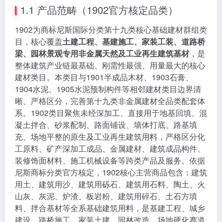
1.1 产品范畴（1902官方核定品类）
1902为商标尼斯国际分类第十九类核心基础建材群组类
目，核心覆盖
土建工程、基建施工、家装工装、道路桥
梁、园林景观专用非金属天然及工业再生建筑基材
，是
整体建筑产业链最基础、刚需性最强、用量最大的核心
建材类目。本类目与1901半成品木材、1903石膏、
1904水泥、1905水泥预制构件等相邻建材类目边界清
晰、严格区分，完善第十九类非金属建材全品类配套体
系。1902类目聚焦未经深加工、直接用于地基回填、混
凝土拌合、砂浆配制、路面铺设、墙体打底、路基填
充、场地平整的原生及工业再生建筑用料，严格区分化
工原料、矿产深加工成品、金属建材、建筑成品构件、
装修饰面材料、施工机械设备等跨类产品及服务。依据
尼斯商标分类官方核定，1902核心主营商品包含：建筑
用土、建筑用沙、建筑用砾石、建筑用石料、陶土、火
山灰、灰泥、炉渣、板岩粉、建筑用碎石、土石方填
料、拌合基材等全系基础建筑用料，是基建工程、城乡
建设、路桥施工、家装土建、园林改造、场地硬化赛道