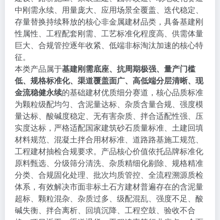
中刚需永续、用量庞大、应用场景全覆盖、迭代稳定、
存量替换持续释放的核心非金属建材品类，具备基建刚
性属性、工程配套刚需、工艺标准化程度高、供需体量
巨大、合规管控逐年收紧、低端非标淘汰加速的核心特
征。
本类产品属于
基建刚需底座、抗周期极强、量产门槛
低、规格标准化、渠道覆盖面广、高低端分层清晰、现
金流稳健永续
的基础建材优质细分赛道，核心品质标准
为颗粒级配均匀、含泥量达标、杂质含量合规、强度模
量达标、酸碱度稳定、无有害杂质、拌合适配性强、压
实度达标，严格适配国家建筑砂石质量标准、土建回填
材料规范、混凝土拌合用材标准、道路路基施工规范、
工程建材抽检合规要求。产品核心价值依托品牌标准化
原料甄选、分级筛分清洗、杂质精细化剔除、规格精准
分类、合规固化处理、批次均质管控、全流程溯源质检
体系，有效解决市面非标土石方建材普遍存在的含泥量
超标、颗粒混杂、杂质过多、级配混乱、强度不足、酸
碱失衡、拌合离析、回填沉降、工程空鼓、验收不合