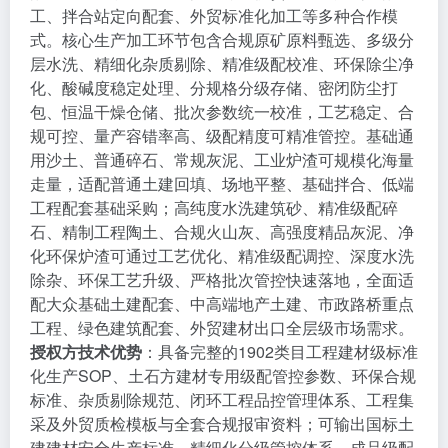
工、拌合站定向配套、外贸标准化加工等多种合作模
式。核心生产加工环节包含合规原矿原料甄选、多级分
层水洗、精细化杂质剔除、精准级配校准、环保除尘净
化、酸碱度稳定处理、分规格分级存储、密闭防尘打
包、恒温干燥仓储、批次参数统一校准，工艺稳定、合
规可控、量产容错率高、级配精度可精准管控。基础通
用沙土、普通碎石、常规灰泥、工业炉渣可规模化海量
走量，适配普通土建回填、场地平整、基础拌合、低端
工程配套基础采购；高纯度水洗建筑砂、精准级配碎
石、精制工程陶土、合规火山灰、高强度精品灰泥、净
化环保炉渣可通过工艺优化、精准级配调控、深度水洗
除杂、环保工艺升级、严格批次管控快速落地，全面适
配大众基础土建配套、中高端地产土建、市政路桥重点
工程、绿色建筑配套、外贸建材出口全层级市场需求。
授权方技术优势
：具备完整的1902类目工程建材级标准
化生产SOP、土石方建材专用级配管控参数、环保合规
标准、杂质剔除规范、闭环工程品控管理体系、工程集
采及外贸质检模板与全套合规报审资料；可输出国标土
建建材安全生产标准、精细化分级管控体系、成品级配