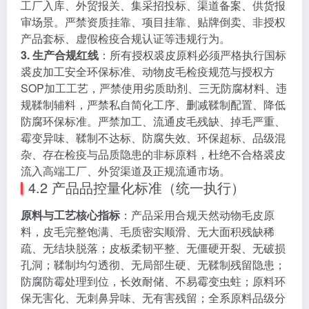
工厂入库、外贸报关、集采招投标、渠道备案、供货报
审场景。严禁资质挂靠、项目挂靠、贴牌倒卖、非授权
产品套标、虚假检疫合规认证等违规行为。
3. 生产合规红线
：所有授权裘皮原料必须严格执行国标
裘皮加工安全环保标准、动物皮毛检疫规范与授权方
SOP加工工艺，严禁使用劣质助剂、三无防腐材料、违
规鞣制辅料，严禁私自简化工序、删减鞣制配置、降低
防腐环保标准。严禁加工、流通皮毛残缺、掉毛严重、
霉变异味、鞣制不达标、防腐失效、环保超标、品级混
杂、存在检疫与品质隐患的非标原料，杜绝不合格裘皮
流入高端工厂、外贸渠道及正规流通市场。
4.2 产品品控量化标准（统一执行）
原料与工艺核心指标
：产品采用合规天然动物毛皮原
料，皮毛完整饱满、毛质密实顺滑、无大面积残缺稀
疏、无结块脱落；皮板柔韧平整、无僵硬开裂、无破损
孔洞；鞣制均匀透彻、无局部生硬、无鞣制残留隐患；
防腐防霉处理到位，长效耐储、不易霉变虫蛀；原料环
保无害化、无刺鼻异味、无有害残留；全系原料品级分