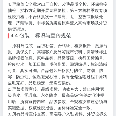
4. 严格落实全批次出厂自检、皮毛品质全检、环保检疫
抽检，授权方定期开展盲样复检，第三方机构季度专项
检疫抽检，不合格批次一律隔离、返工整改或报废处
理，严禁瑕疵、非标劣质裘皮原料流入高端市场及外贸
供货渠道。
4.4 包装、标识与宣传规范
1. 原料外包装、品级标签、合格证、检疫报告、溯源台
账、质保文件、高端客户及外贸报审资料，需清晰标注
品牌授权信息、原料品类、品级等级、执行国标编号、
检疫批次、加工日期、质保期限、溯源编码，标识清晰
可查、真实可溯。产品包装严格执行防尘、防潮、防
霉、防虫蛀、恒温避光标准，保障仓储运输过程中原料
皮毛完好、品质稳定、无霉变损伤。
2. 严禁虚假宣传、品级虚标、功效夸大，禁止使用“顶
级毛皮、零瑕疵、永久防腐、最高品级”等绝对化违规
用语，所有宣传内容、品级参数、合规检疫描述必须与
实测数据、权威检疫报告、国标标准完全一致。
3. 所有品牌宣传文案、高端客户入驻资料、外贸投标文