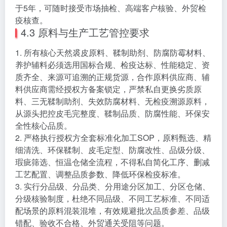
于5年，可随时接受市场抽检、高端客户核验、外贸检
疫核查。
4.3 原料与生产工艺管控要求
1. 所有核心天然裘皮原料、鞣制助剂、防腐防霉材料、
养护辅料必须选用国标合规、检疫达标、性能稳定、资
质齐全、来源可追溯的正规货源，合作原料供应商、辅
料供应商需经授权方备案锁定，严禁私自更换劣质原
料、三无鞣制助剂、失效防腐材料、无检疫溯源原料，
从源头把控皮毛完整度、鞣制品质、防腐性能、环保安
全性核心品质。
2. 严格执行授权方全套标准化加工SOP，原料甄选、精
细清洗、环保鞣制、皮毛定型、防腐改性、品级分级、
瑕疵筛选、恒温仓储全流程，不得私自简化工序、删减
工艺配置、调整品质参数、降低环保检疫标准。
3. 实行分品级、分品类、分用途分区加工、分区仓储、
分级核验制度，杜绝不同品级、不同工艺标准、不同适
配场景的原料混装混堆，有效规避批次品质参差、品级
错配、验收不合格、外贸通关受阻等问题。