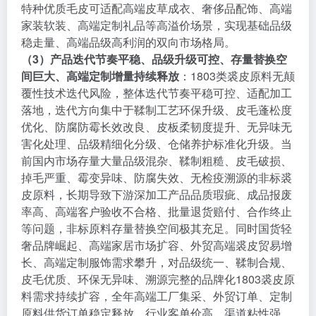
特种优质毛皮可适配高端皮草成衣、奢侈品配饰、高端
家装软装、高端定制礼品等高溢价场景，实现基础品级
稳走量、高端品级高利润的双向市场格局。
（3）产品迭代节奏平稳、品级升级可控、存量替换空
间巨大、高端定制增量持续释放
：1803类裘皮原料无颠
覆性技术迭代风险，整体迭代节奏平稳可控、适配加工
落地，迭代方向集中于鞣制工艺环保升级、皮毛蓬松度
优化、防腐防霉长效改良、皮板柔韧度提升、无异味无
害化处理、品级精细化分级、仓储养护标准化升级。当
前国内市场存量大量品级混杂、鞣制粗糙、皮毛破损、
掉毛严重、霉变异味、防腐失效、无检疫溯源的非标裘
皮原料，长期导致下游深加工产品品质瑕疵、成品报废
率高、高端客户验收不合格、批量退货赔付、合作终止
等问题，非标原料存量替换空间极其充足。同时国货轻
奢品牌崛起、高端家居市场扩容、外贸高端裘皮贸易增
长、高端定制服饰需求攀升，对品级统一、鞣制合规、
皮毛优质、环保无异味、溯源完整的品牌化1803裘皮原
料需求持续扩容，全年高端工厂集采、外贸订单、定制
原料供货订单稳定释放，行业客单价高、渠道粘性强、