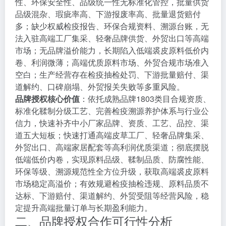
性、环保安全性、品级统一性无标准化管控，批量供货
品级混杂、瑕疵率高、下游报废率高、批量退货赔付
多；缺少权威检疫报告、环保合规资料、溯源台账，无
法入驻高端工厂集采、轻奢品牌供货、外贸出口等高端
市场；无品牌溢价能力，长期陷入低端裘皮原料低价内
卷、利润微薄；高端优质原料市场、外贸合规市场准入
空白；生产经营存在检疫抽检处罚、下游批量赔付、渠
道解约、口碑崩塌、外贸报关失败等多重风险。
品牌授权核心价值
：依托成熟品牌1803类目合规资质、
标准化鞣制分级工艺、完善检疫溯源养护体系与行业公
信力，快速补齐中小厂家品牌、资质、工艺、品控、渠
道五大短板；快速打通高端皮草工厂、轻奢品牌集采、
外贸出口、高端家居配套等高利润优质渠道；彻底摆脱
低端低价内卷，实现原料品级、鞣制品质、防腐性能、
环保等级、溯源规范性全方位升级，获取高端裘皮原料
市场稳定高溢价；有效规避检疫抽检违规、原料品质不
达标、下游赔付、渠道解约、外贸受阻等经营风险，稳
定提升高端批量订单与长期盈利能力。
二、品牌授权合作可行性分析