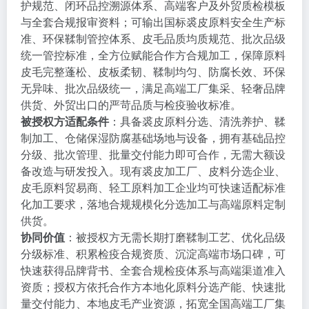
护规范、闭环品控溯源体系、高端客户及外贸质检模板
与全套合规报审资料；可输出国标裘皮原料安全生产标
准、环保鞣制管控体系、皮毛品质均质规范、批次品级
统一管控标准，全方位赋能合作方合规加工，保障原料
皮毛完整蓬松、皮板柔韧、鞣制均匀、防腐长效、环保
无异味、批次品级统一，满足高端工厂集采、轻奢品牌
供货、外贸出口的严苛品质与检疫验收标准。
被授权方适配条件
：具备裘皮原料分选、清洗养护、鞣
制加工、仓储保湿防腐基础场地与设备，拥有基础品控
分级、批次管理、批量交付能力即可合作，无需大额设
备改造与研发投入。现有裘皮加工厂、皮料分选企业、
皮毛原料贸易商、轻工原料加工企业均可快速适配标准
化加工要求，落地合规规模化分选加工与高端原料定制
供货。
协同价值
：被授权方无需长期打磨鞣制工艺、优化品级
分级标准、积累检疫合规资质、沉淀高端市场口碑，可
快速获得品牌背书、全套合规检疫体系与高端渠道准入
资质；授权方依托合作方本地化原料分选产能、快速批
量交付能力、本地皮毛产业资源，拓宽全国高端工厂集