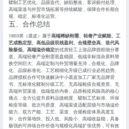
鞣制工艺优化、品级迭代、缺陷整改、客诉赔付处理、
高端渠道与外贸市场拓展等持续赋能，保障合作长期合
规、稳定、标准化运营。
五、合作总结
1803类（裘皮）属于
高端稀缺刚需、轻奢产业赋能、工
艺成熟定型、高低品级双线盈利、合规壁垒高、迭代风
险极低、高端溢价稳定
的优质轻工上游品牌授权细分赛
道。高端轻奢产业刚需底盘稳固、低端非标混杂原料替
换空间巨大、高端定制与外贸增量充沛，合规化、品牌
化、品级标准化、工艺精细化升级已成行业必然趋势。
品牌授权合作可快速解决中小裘皮加工厂家无品牌背
书、无标准化鞣制分级工艺、无高端检疫合规资质、无
高端外贸渠道、低端低价内卷、品质检疫风险高的核心
痛点，全方位提升原料品级精度、鞣制工艺标准、环保
检疫等级、批次均质度、高端渠道适配层级与市场溢价
能力。双方产能、工艺、渠道、合规检疫体系高度互
补，合作落地快、投入低、风险小、高端收益稳，具备
极强的可持续合作价值与规模化高端扩张优势，可有效