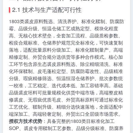
2.1 技术与生产适配可行性
1803类裘皮原料甄选、清洗养护、标准化鞣制、防腐防
霉、品级分级、恒温仓储工艺成熟定型、模块化程度
高、无核心技术壁垒，全套加工流程、品级质检参数、
检疫合规标准、仓储养护规范完全标准化，可快速复制
落地，适配批量原料分级加工、标准化鞣制量产、高端
精修定制、外贸合规分选供货等多种合作模式。核心加
工环节包含原生态裘皮原料甄选、除尘精细清洗、标准
化环保鞣制、皮毛蓬松定型、防腐防霉改性、品级精准
分级、瑕疵精修筛选、恒温恒湿仓储养护、批次参数统
一校准，工艺稳定、迭代成本低、加工容错率高。基础
品级裘皮坯料可批量规模化供货中端市场，高端整皮精
修裘皮、无瑕疵优质毛皮、外贸高标原料可通过标准化
工艺优化、鞣制升级、精细分选快速落地，全面适配中
端深加工、高端轻奢定制、外贸出口全层级市场需求。
授权方技术优势
：具备完整的1803类目标准化加工
SOP、裘皮专用鞣制工艺参数、品级分级标准、防腐养