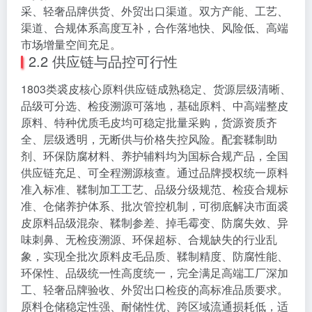
采、轻奢品牌供货、外贸出口渠道。双方产能、工艺、
渠道、合规体系高度互补，合作落地快、风险低、高端
市场增量空间充足。
2.2 供应链与品控可行性
1803类裘皮核心原料供应链成熟稳定、货源层级清晰、
品级可分选、检疫溯源可落地，基础原料、中高端整皮
原料、特种优质毛皮均可稳定批量采购，货源资质齐
全、层级透明，无断供与价格失控风险。配套鞣制助
剂、环保防腐材料、养护辅料均为国标合规产品，全国
供应链充足、可全程溯源核查。通过品牌授权统一原料
准入标准、鞣制加工工艺、品级分级规范、检疫合规标
准、仓储养护体系、批次管控机制，可彻底解决市面裘
皮原料品级混杂、鞣制参差、掉毛霉变、防腐失效、异
味刺鼻、无检疫溯源、环保超标、合规缺失的行业乱
象，实现全批次原料皮毛品质、鞣制精度、防腐性能、
环保性、品级统一性高度统一，完全满足高端工厂深加
工、轻奢品牌验收、外贸出口检疫的高标准品质要求。
原料仓储稳定性强、耐储性优、跨区域流通损耗低，适