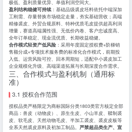
极低、盈利质量优异、单值利润空间大。
盈利结构稳健可持续
：基础品级裘皮坯料依托中端深加
工刚需、存量替换市场稳定走量，夯实基础营收；高端
精修裘皮、外贸合规原料、特种优质毛皮提供超高利润
增量，赛道高端属性强、无低价内卷、客户忠诚度高、
全年订单稳定、现金流优质、长期收益稳健。
合作模式轻资产低风险
：采用年度固定授权费+阶梯销
售额分成+专项技术服务费的标准化合作模式，前期投
入低、运营风险可控、回本周期短，适配中小裘皮加工
企业规模化升级、高端渠道拓展与长期深度合作需求。
三、合作模式与盈利机制（通用标
准）
3.1 授权合作范围
授权品类严格限定为商标国际分类1803类官方核定全部
商品：兽皮（动物皮）、原生生皮、小山羊皮、鞣制裘
皮、软毛皮、天然动物毛皮、半加工裘皮、裘皮皮板等
全系天然裘皮原料及初加工制品。
严禁超品类生产、宣