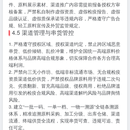
件、原料展示素材、渠道推广内容需提前报备授权方审
核备案，严禁私自制作虚假资质、虚假检疫报告、虚假
品级认证、虚假质保承诺等违规内容，严格遵守广告合
规、轻工原料宣传及外贸监管规定。
4.5 渠道管理与串货管控
1. 严格遵守授权区域、授权渠道约定，禁止跨区域恶意
串货、低价倾销、乱价冲量，维护全国统一高端原料价
格体系与品牌高端合规形象，切实保障合作各方合理高
端利润。
2. 严禁向三无小作坊、低端非标流通市场、无合规检疫
资质渠道低价供货，严禁授权品牌原料用于违规二次勾
兑、劣质翻新、冒充高端品级、侵权商用，杜绝品牌滥
用引发的检疫合规风险、高端渠道解约风险与品牌舆情
风险。
3. 建立“一批一码、一单一档、一物一溯源”全链条溯源
体系，精准追溯原料采购、加工分级、出库仓储、渠道
流通、终端供货全流程，实现串货可查、违规可追、责
任可定。