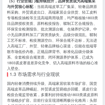
（5）行业合规门槛持续抬升，品牌资质成为高端集采
与外贸核心标配
：当前高端皮草工厂集采、轻奢品牌原
料采购、外贸裘皮出口、高端家居企业供货、轻工皮料
专项检疫抽检等主流高端商用场景，均严格核验1803类
目品牌授权资质、原料检疫报告、鞣制工艺合规报告、
环保安全检测报告、批次溯源台账、仓储养护记录。中
小无品牌原料加工厂因资质缺失、品级分级混乱、鞣制
工艺不标准、检疫溯源空白、环保合规不达标，无法进
入高端工厂、外贸、轻奢品牌核心渠道，仅能在低端零
散市场低价内卷。正规品牌背书、标准化品级分级体
系、全套检疫合规资质、闭环溯源养护体系，已成为
1803裘皮赛道差异化竞争、切入高端原料市场的核心准
入壁垒。
1.3 市场需求与行业现状
国内轻奢消费持续升级、高端家居软装市场扩容、国货
高端皮草品牌崛起、外贸裘皮贸易稳步回暖、裘皮行业
检疫合规监管收紧，多重利好持续推动1803类裘皮原料
市场稳步扩容。目前行业呈现清晰两极分化格局：头部