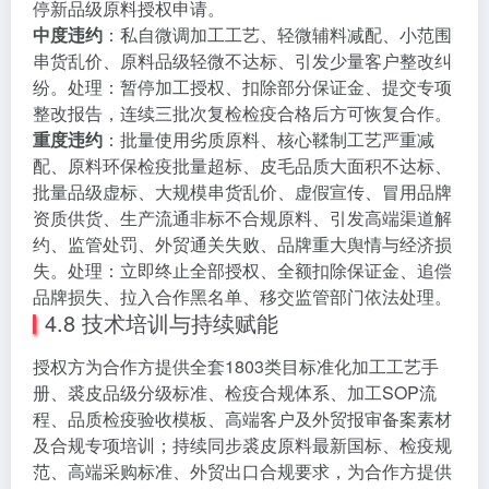
停新品级原料授权申请。
中度违约
：私自微调加工工艺、轻微辅料减配、小范围
串货乱价、原料品级轻微不达标、引发少量客户整改纠
纷。处理：暂停加工授权、扣除部分保证金、提交专项
整改报告，连续三批次复检检疫合格后方可恢复合作。
重度违约
：批量使用劣质原料、核心鞣制工艺严重减
配、原料环保检疫批量超标、皮毛品质大面积不达标、
批量品级虚标、大规模串货乱价、虚假宣传、冒用品牌
资质供货、生产流通非标不合规原料、引发高端渠道解
约、监管处罚、外贸通关失败、品牌重大舆情与经济损
失。处理：立即终止全部授权、全额扣除保证金、追偿
品牌损失、拉入合作黑名单、移交监管部门依法处理。
4.8 技术培训与持续赋能
授权方为合作方提供全套1803类目标准化加工工艺手
册、裘皮品级分级标准、检疫合规体系、加工SOP流
程、品质检疫验收模板、高端客户及外贸报审备案素材
及合规专项培训；持续同步裘皮原料最新国标、检疫规
范、高端采购标准、外贸出口合规要求，为合作方提供