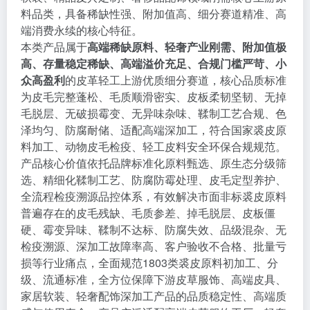
料品类，具备稀缺性强、附加值高、细分赛道精准、高
端消费永续的核心特征。
本类产品属于
高端稀缺原料、轻奢产业刚需、附加值极
高、存量稳定稀缺、高端溢价充足、合规门槛严苛、小
众高盈利
的皮革轻工上游优质细分赛道，核心品质标准
为皮毛完整蓬松、毛质顺滑密实、皮板柔韧坚韧、无掉
毛脱层、无破损霉变、无异味杂味、鞣制工艺合规、色
泽均匀、防腐耐储、适配高端深加工，符合国家裘皮原
料加工、动物皮毛检疫、轻工皮料安全环保合规规范。
产品核心价值依托品牌标准化原料甄选、原生态分级筛
选、精细化鞣制工艺、防腐防霉处理、皮毛定型养护、
全流程检疫溯源品控体系，有效解决市面非标裘皮原料
普遍存在的皮毛残缺、毛质参差、掉毛脱层、皮板僵
硬、霉变异味、鞣制不达标、防腐失效、品级混杂、无
检疫溯源、深加工故障率高、客户验收不合格、批量亏
损等行业痛点，全面规范1803类裘皮原料初加工、分
级、流通标准，全方位保障下游皮草服饰、高端皮具、
家居软装、轻奢配饰深加工产品的品质稳定性、高端质