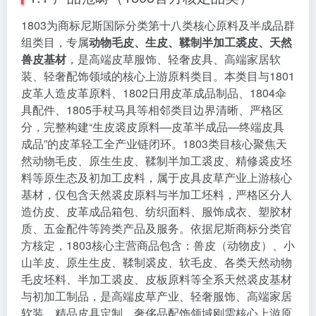
1803为商标尼斯国际分类第十八类核心原料及半成品群
组类目，专属
动物毛皮、生皮、鞣制半加工裘皮、天然
兽皮基材
，是高端皮草服饰、轻奢皮具、高端家居软
装、轻奢配饰领域的核心上游原料类目。本类目与1801
皮革人造皮革原料、1802日用皮革成品制品、1804伞
具配件、1805手杖马具等相邻类目边界清晰、严格区
分，完整构建“生皮裘皮原料—皮革半成品—终端皮具
成品”的皮革轻工全产业链闭环。1803类目核心聚焦天
然动物毛皮、原生生皮、鞣制半加工裘皮、精修裘皮坯
料等原生态及初加工皮料，属于皮具皮草产业上游核心
基材，仅包含天然裘皮原料与半加工坯料，严格区分人
造仿皮、皮革成品箱包、纺织面料、服饰成衣、塑胶材
质、五金配件等跨类产品及服务。依据尼斯商标分类官
方核定，1803核心主营商品包含：兽皮（动物皮）、小
山羊皮、原生生皮、鞣制裘皮、软毛皮、各类天然动物
毛皮坯料、半加工裘皮、皮板原料等全系天然裘皮基材
与初加工制品，是高端皮草产业、轻奢服饰、高端家居
软装、精品皮具定制、奢侈品配饰领域刚需核心上游原