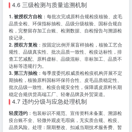
4.6 三级检测与质量追溯机制
1. 被授权方自检
：每批次完成原料合规检疫核验、皮毛
品质全检、环保指标抽检、品级分级核验、国标合规自
检，完整留存加工台账、检测数据、自检报告与溯源检
疫记录。
2. 授权方复检
：按固定比例开展盲样抽检，核验工艺合
规性、品级真实性、批次品质一致性、检疫达标性，排
查工艺减配、原料虚标、品级混标、非标加工、品质不
达标等违规行为。
3. 第三方抽检
：每季度委托权威质检检疫机构开展不定
期抽检，核验原料国标环保符合性、皮毛品质稳定性、
批次品级一致性、检疫合规安全性，保障裘皮原料长期
稳定合规供货高端工厂、轻奢品牌及外贸渠道。
4.7 违约分级与应急处理机制
轻度违约
：包装标识不规范、宣传资料未备案、溯源检
疫台账不全、轻微外观皮毛瑕疵，无实质合规、检疫、
品质风险。处理：限期整改、扣减当期技术服务费、暂