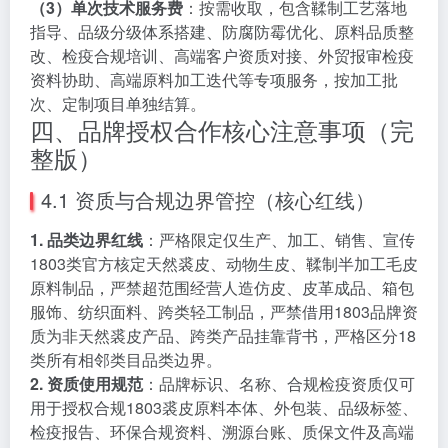
（3）单次技术服务费
：按需收取，包含鞣制工艺落地
指导、品级分级体系搭建、防腐防霉优化、原料品质整
改、检疫合规培训、高端客户资质对接、外贸报审检疫
资料协助、高端原料加工迭代等专项服务，按加工批
次、定制项目单独结算。
四、品牌授权合作核心注意事项（完
整版）
4.1 资质与合规边界管控（核心红线）
1. 品类边界红线
：严格限定仅生产、加工、销售、宣传
1803类官方核定天然裘皮、动物生皮、鞣制半加工毛皮
原料制品，严禁超范围经营人造仿皮、皮革成品、箱包
服饰、纺织面料、跨类轻工制品，严禁借用1803品牌资
质为非天然裘皮产品、跨类产品挂靠背书，严格区分18
类所有相邻类目品类边界。
2. 资质使用规范
：品牌标识、名称、合规检疫资质仅可
用于授权合规1803裘皮原料本体、外包装、品级标签、
检疫报告、环保合规资料、溯源台账、质保文件及高端