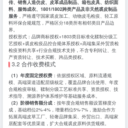
传、销售人造仿皮、皮革成品制品、箱包皮具、纺织面
料、服饰成衣、1801/1802跨类产品及非天然裘皮制品
服务
，严格遵守国家裘皮加工、动物皮毛检疫、轻工原
料环保合规规范，严格区分18类所有相邻类目产品边
界。
授权形式：品牌商标授权+1803类目标准化鞣制分级工
艺授权+裘皮检疫品控合规体系授权+高端集采外贸质检
检疫资料共享+行业合规技术支持，不含专利转让、生
产资质转让、技术买断、跨品类授权。
3.2 合作收费模式
（1）年度固定授权费
：依据授权区域、原料流通规
模、高端渠道适配层级核定，覆盖品牌合法使用、年度
合规检疫审核、鞣制分级工艺标准共享、资质授权、技
术指导、溯源养护体系维护等基础服务成本。
（2）阶梯销售额分成
：按年度合规销售额设置梯度分
成，基础档位2%-4%，增量档位5%-7%，激励合作方
拓展高端皮草工厂、轻奢品牌集采、外贸出口、高端家
居配套等优质渠道，扩大合规裘皮原料供货规模。