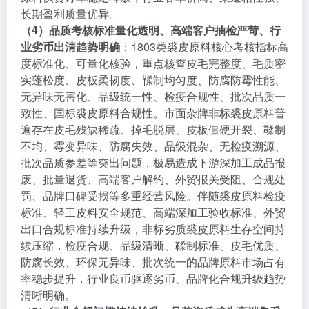
长期盈利质量优异。
（4）品质考核标准量化透明、高端客户抽检严苛、行
业劣币出清趋势明确
：1803类裘皮原料核心考核指标高
度标准化、可量化核验，重点核查皮毛完整度、毛质密
实蓬松度、皮板柔韧度、鞣制均匀度、防腐防霉性能、
无异味无害化、品级统一性、检疫合规性、批次品质一
致性、国标裘皮原料合规性。市面杂牌非标裘皮原料普
遍存在皮毛残缺稀疏、掉毛脱层、皮板僵硬开裂、鞣制
不均、霉变异味、防腐失效、品级混杂、无检疫溯源、
批次品质参差等突出问题，极易造成下游深加工成品报
废、批量退货、高端客户解约、外贸报关受阻、合规处
罚、品牌口碑受损等多重经营风险。伴随裘皮原料检疫
标准、轻工皮料安全规范、高端深加工验收标准、外贸
出口合规标准持续升级，非标劣质裘皮原料生存空间持
续压缩，检疫合规、品级清晰、鞣制标准、皮毛优质、
防腐长效、环保无异味、批次统一的品牌原料市场占有
率稳步提升，行业良币驱逐劣币、品牌化合规升级趋势
清晰明确。