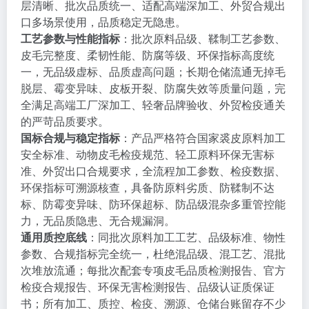
层清晰、批次品质统一、适配高端深加工、外贸合规出
口多场景使用，品质稳定无隐患。
工艺参数与性能指标
：批次原料品级、鞣制工艺参数、
皮毛完整度、柔韧性能、防腐等级、环保指标高度统
一，无品级虚标、品质虚高问题；长期仓储流通无掉毛
脱层、霉变异味、皮板开裂、防腐失效等质量问题，完
全满足高端工厂深加工、轻奢品牌验收、外贸检疫通关
的严苛品质要求。
国标合规与稳定指标
：产品严格符合国家裘皮原料加工
安全标准、动物皮毛检疫规范、轻工原料环保无害标
准、外贸出口合规要求，全流程加工参数、检疫数据、
环保指标可溯源核查，具备防原料劣质、防鞣制不达
标、防霉变异味、防环保超标、防品级混杂多重管控能
力，无品质隐患、无合规漏洞。
通用质控底线
：同批次原料加工工艺、品级标准、物性
参数、合规指标完全统一，杜绝混品级、混工艺、混批
次堆放流通；每批次配套专项皮毛品质检测报告、官方
检疫合规报告、环保无害检测报告、品级认证质保证
书；所有加工、质控、检疫、溯源、仓储台账留存不少