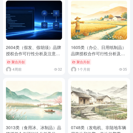
2604类（假发、假胡须）品牌
1605类（办公、日用纸制品）
授权合作可行性分析及注意事
品牌授权合作可行性分析及注
项（通用标准版）
意事项（通用标准版）
聚合共创
聚合共创
4周前
32
1个月前
35
3013类（食用冰、冰制品）品
0748类（发电机、非陆地车辆