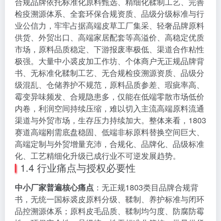
合规品牌依托标准化原料甄选、精细化鞣制工艺、完善
检疫溯源体系、全套环保合规资质、品级分级标准与行
业公信力，牢牢占据高端皮草工厂集采、轻奢品牌原料
供货、外贸出口、高端家居配套等高溢价、高稳定优质
市场，原料品质稳定、下游报废率极低、渠道合作粘性
极强。大量中小裘皮加工作坊、个体商户无正规品牌背
书、无标准化鞣制工艺、无合规检疫溯源资质、品级分
级混乱、仓储养护不规范，原料品质参差、瑕疵率高、
霉变异味频发、合规隐患多，仅能在低端零散市场低价
内卷，利润空间持续压缩，难以切入主流高端原料流通
渠道与外贸市场，生存压力持续加大。整体来看，1803
赛道高端刚需底盘稳固、低端非标原料替换空间巨大、
高端定制与外贸增量充沛，合规化、品牌化、品级标准
化、工艺精细化升级已成行业不可逆发展趋势。
1.4 行业痛点与授权必要性
中小厂家普遍核心痛点
：无正规1803类目品牌合规背
书，无统一国标裘皮原料分级、鞣制、养护标准与闭环
品控溯源体系；原料皮毛品质、鞣制均匀度、防腐防霉