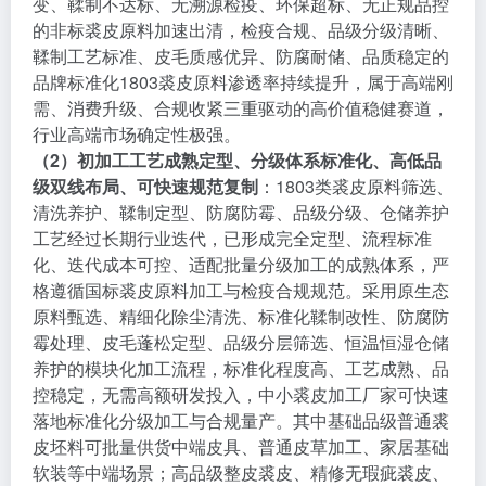
变、鞣制不达标、无溯源检疫、环保超标、无正规品控
的非标裘皮原料加速出清，检疫合规、品级分级清晰、
鞣制工艺标准、皮毛质感优异、防腐耐储、品质稳定的
品牌标准化1803裘皮原料渗透率持续提升，属于高端刚
需、消费升级、合规收紧三重驱动的高价值稳健赛道，
行业高端市场确定性极强。
（2）初加工工艺成熟定型、分级体系标准化、高低品
级双线布局、可快速规范复制
：1803类裘皮原料筛选、
清洗养护、鞣制定型、防腐防霉、品级分级、仓储养护
工艺经过长期行业迭代，已形成完全定型、流程标准
化、迭代成本可控、适配批量分级加工的成熟体系，严
格遵循国标裘皮原料加工与检疫合规规范。采用原生态
原料甄选、精细化除尘清洗、标准化鞣制改性、防腐防
霉处理、皮毛蓬松定型、品级分层筛选、恒温恒湿仓储
养护的模块化加工流程，标准化程度高、工艺成熟、品
控稳定，无需高额研发投入，中小裘皮加工厂家可快速
落地标准化分级加工与合规量产。其中基础品级普通裘
皮坯料可批量供货中端皮具、普通皮草加工、家居基础
软装等中端场景；高品级整皮裘皮、精修无瑕疵裘皮、