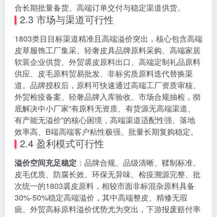
合长期批量备货、高端订单交付与稳定渠道供货。
2.3 市场与渠道可行性
1803类目目标渠道精准且高端溢价突出，核心包含高端
皮草服饰工厂集采、轻奢皮具品牌原料采购、高端家居
软装企业供货、外贸裘皮原料出口、高端定制礼品原料
供应、皮毛原料贸易批发、非标劣质原料迭代替换渠
道。品牌授权后，原料可快速通过高端工厂资质审核、
外贸检疫备案、轻奢品牌入库验收、市场合规抽检，彻
底解决中小厂家“有原料无资质、有货源无高端渠道、
有产能无溢价”的核心困境，高端渠道适配性强、落地
效率高、B端高端客户粘性极强、批量长期复购稳定。
2.4 盈利模式可行性
溢价空间充足稳定
：品牌合规、品级清晰、鞣制标准、
皮毛优质、防腐长效、环保无异味、检疫溯源完整、批
次统一的1803裘皮原料，相较市面非标混杂原料具备
30%-50%稳定高端溢价，其中高端整皮、精修无瑕
疵、外贸高标原料溢价优势尤为突出，下游报废赔付率