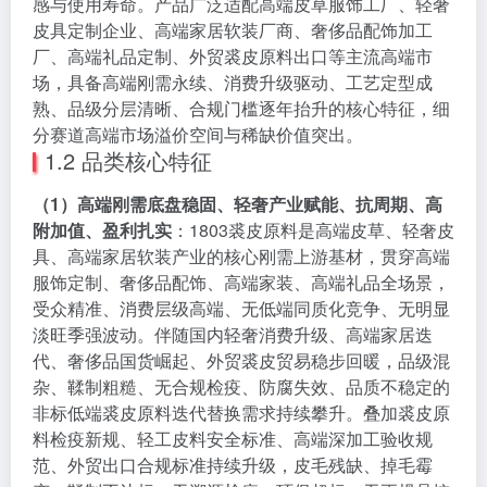
感与使用寿命。产品广泛适配高端皮草服饰工厂、轻奢
皮具定制企业、高端家居软装厂商、奢侈品配饰加工
厂、高端礼品定制、外贸裘皮原料出口等主流高端市
场，具备高端刚需永续、消费升级驱动、工艺定型成
熟、品级分层清晰、合规门槛逐年抬升的核心特征，细
分赛道高端市场溢价空间与稀缺价值突出。
1.2 品类核心特征
（1）高端刚需底盘稳固、轻奢产业赋能、抗周期、高
附加值、盈利扎实
：1803裘皮原料是高端皮草、轻奢皮
具、高端家居软装产业的核心刚需上游基材，贯穿高端
服饰定制、奢侈品配饰、高端家装、高端礼品全场景，
受众精准、消费层级高端、无低端同质化竞争、无明显
淡旺季强波动。伴随国内轻奢消费升级、高端家居迭
代、奢侈品国货崛起、外贸裘皮贸易稳步回暖，品级混
杂、鞣制粗糙、无合规检疫、防腐失效、品质不稳定的
非标低端裘皮原料迭代替换需求持续攀升。叠加裘皮原
料检疫新规、轻工皮料安全标准、高端深加工验收规
范、外贸出口合规标准持续升级，皮毛残缺、掉毛霉