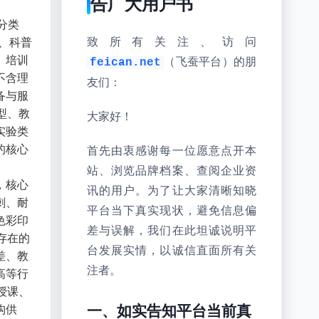
告广大用户书
分类
育、科普
致所有关注、访问
、培训
（飞蚕平台）的朋
feican.net
不含理
友们：
备与服
型、教
大家好！
实验类
的核心
首先由衷感谢每一位愿意点开本
站、浏览品牌档案、查阅企业资
，核心
讯的用户。为了让大家清晰知晓
刺、耐
平台当下真实现状，避免信息偏
色彩印
差与误解，我们在此坦诚说明平
存在的
台发展实情，以诚信直面所有关
差、教
注者。
高等行
授课、
构供
一、如实告知平台当前真