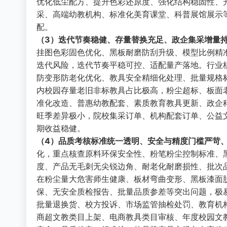
优化低尘配方、提升色彩还原度、强化结构稳固性、
采、高端幼教机构、标准化美育课堂、科普展馆展示
配。
（3）迭代节奏稳健、存量替换充足、政企集采增量
挂图色彩固色优化、黑板耐磨防刮升级、模型比例精
迭代风险，迭代节奏平稳可控、适配量产落地。行业
防变形防老化优化、教具安全精细化处理、批量规格
内校园存量老旧非标教具占比极高，粉尘超标、板面
准化改造、普惠幼教配套、素质教育教具更新、政企
旺季差异极小，院校集采订单、机构配套订单、公益
期收益稳健。
（4）品质考核标准统一透明、安全与精度门槛严苛
化，重点核查原料环保安全性、粉笔粉尘控制标准、
度、产品无毛刺无尖锐边角、耐老化耐磨损性、批次
在粉尘量大危害师生健康、板材弯曲变形、黑板漆面
保、无安全质检报告、批量品质参差等突出问题，极
批量退换货、校方投诉、市场监管抽检处罚、教育机
商超文教类目上架、电商教具类目审核、年度校园文