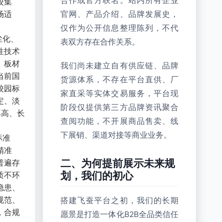
合作或官方联名。站内所有企业
校集
场适
官网、产品介绍、品牌发展史，
仅作为公开信息整理陈列，不代
尘化、
表双方存在合作关系。
性技术
、板材
我们尚未建立自有供应链、品牌
当前国
货源体系，不存在平台直供、厂
校园标
家直采等实体交易服务，平台现
定、淡
阶段仅提供第三方品牌资讯聚合
率高、长
查阅功能，不开展商品售卖、线
下展销、渠道对接等商业业务。
标准
精准
二、为何提前展示未来规
普遍存
划，我们的初心
质不环
隐患、
规范、
搭建飞蚕平台之初，我们的长期
，合规
愿景是打造一体化B2B全品类信任