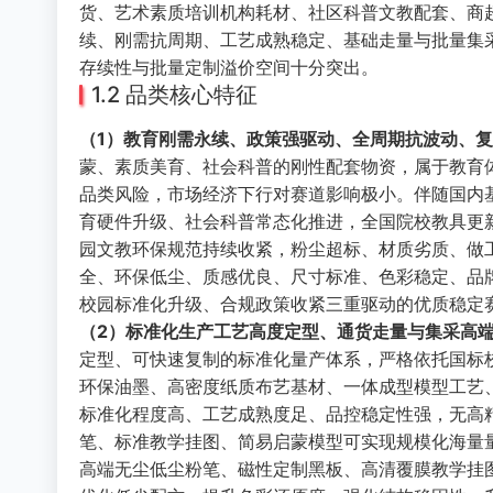
货、艺术素质培训机构耗材、社区科普文教配套、商
续、刚需抗周期、工艺成熟稳定、基础走量与批量集
存续性与批量定制溢价空间十分突出。
1.2 品类核心特征
（1）教育刚需永续、政策强驱动、全周期抗波动、
蒙、素质美育、社会科普的刚性配套物资，属于教育
品类风险，市场经济下行对赛道影响极小。伴随国内
育硬件升级、社会科普常态化推进，全国院校教具更
园文教环保规范持续收紧，粉尘超标、材质劣质、做
全、环保低尘、质感优良、尺寸标准、色彩稳定、品牌
校园标准化升级、合规政策收紧三重驱动的优质稳定
（2）标准化生产工艺高度定型、通货走量与集采高
定型、可快速复制的标准化量产体系，严格依托国标
环保油墨、高密度纸质布艺基材、一体成型模型工艺
标准化程度高、工艺成熟度足、品控稳定性强，无高
笔、标准教学挂图、简易启蒙模型可实现规模化海量
高端无尘低尘粉笔、磁性定制黑板、高清覆膜教学挂