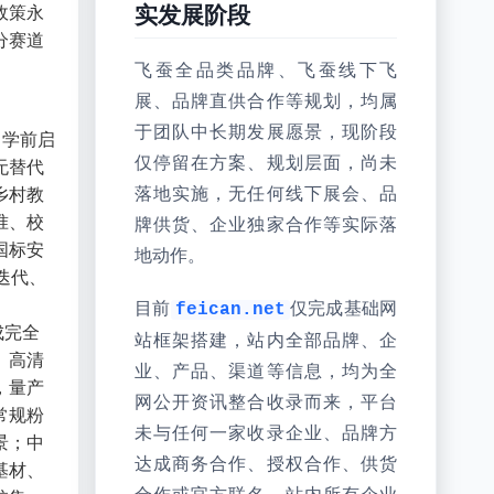
政策永
实发展阶段
分赛道
飞蚕全品类品牌、飞蚕线下飞
展、品牌直供合作等规划，均属
于团队中长期发展愿景，现阶段
、学前启
仅停留在方案、规划层面，尚未
无替代
乡村教
落地实施，无任何线下展会、品
准、校
牌供货、企业独家合作等实际落
国标安
地动作。
迭代、
目前
仅完成基础网
feican.net
成完全
站框架搭建，站内全部品牌、企
、高清
业、产品、渠道等信息，均为全
，量产
网公开资讯整合收录而来，平台
常规粉
未与任何一家收录企业、品牌方
景；中
达成商务合作、授权合作、供货
基材、