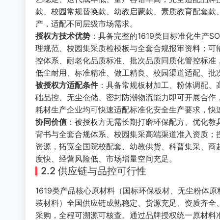
款、校园常规替换款、幼教启蒙款、素质教育配套款
产，适配不同层级市场需求。
授权方技术优势
：具备完整的1619类目标准化生产
理规范、校园集采质检模板与全套合规报审资料；可
控体系、耐老化品质标准、批次品质同质化管控标准
低尘耐用、标准精准、做工精良、校园渠道适配、批
被授权方适配条件
：具备常规板材加工、粉体调配、
础品控、无尘仓储、密封防潮物流能力即可开展合作
耗材生产企业均可快速适配标准化安全生产要求，快
协同价值
：被授权方无需长期打磨环保配方、优化教
背书与全套合规体系、校园集采高端渠道准入资质；
资源，拓宽全国院校配套、幼教供货、科普集采、商
度快、经营风险低、市场增量空间充足。
2.2 供应链与品控可行性
1619类产品核心原材料（国标环保板材、无尘粉体
装材料）全国供应链成熟稳定、货源充足、资质齐全
采购，全程可溯源可核查。通过品牌授权统一原材料