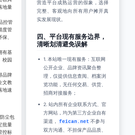
营造平台成熟运营的假象，选择
落地量
完整、客观地向所有用户摊开真
实发展现状。
品控管
精度管
四、平台现有服务边界，
环保、
清晰划清避免误解
拥有基
1. 本站唯一现有服务：互联网
、校园
公开企业、品牌资讯聚合整
得品牌
理，仅提供信息查阅、档案浏
企文教
览功能，无任何交易、供货、
落地速
招商对接服务；
2. 站内所有企业联系方式、官
方网站，均为第三方企业自有
潮防尘包
渠道，
不参与
feican.net
定批量
双方沟通、不担保产品品质、
管控标