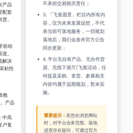
不承担交易相关责任；
次产品
育配套
3. 「飞蚕愿景」栏目内所有内
供货、
容，仅为未来发展设想，不代
表当前可落地服务，一切规划
落地后，我们会发布官方公告
学前幼
同步更新；
渠道。
4. 平台无自有产品、无合作货
底解决
源、无线下展厅/飞展活动，任
采粘性
何提及采购、拿货、参展相关
内容均属于远期规划，暂未实
施。
质教
出。产品
重要提示：
若您在浏览网站
；中高
时，对平台业务范围、落地
客户复
进度存在疑问，可通过官方