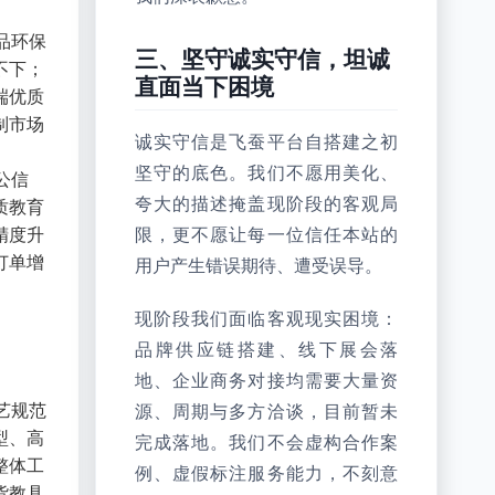
品环保
三、坚守诚实守信，坦诚
不下；
直面当下困境
端优质
制市场
诚实守信是飞蚕平台自搭建之初
坚守的底色。我们不愿用美化、
公信
夸大的描述掩盖现阶段的客观局
质教育
精度升
限，更不愿让每一位信任本站的
订单增
用户产生错误期待、遭受误导。
现阶段我们面临客观现实困境：
品牌供应链搭建、线下展会落
地、企业商务对接均需要大量资
艺规范
源、周期与多方洽谈，目前暂未
型、高
完成落地。我们不会虚构合作案
整体工
例、虚假标注服务能力，不刻意
货教具