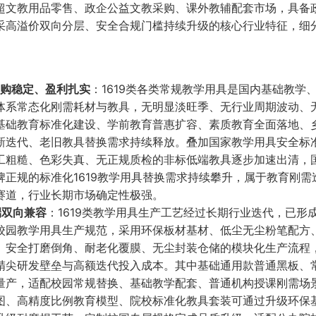
超文教用品零售、政企公益文教采购、课外教辅配套市场，具备
采高溢价双向分层、安全合规门槛持续升级的核心行业特征，细
复购稳定、盈利扎实
：1619类各类常规教学用具是国内基础教学
体系常态化刚需耗材与教具，无明显淡旺季、无行业周期波动、
基础教育标准化建设、学前教育普惠扩容、素质教育全面落地、
新迭代、老旧教具替换需求持续释放。叠加国家教学用具安全标
工粗糙、色彩失真、无正规质检的非标低端教具逐步加速出清，
正规的标准化1619教学用具替换需求持续攀升，属于教育刚需
赛道，行业长期市场确定性极强。
端双向兼容
：1619类教学用具生产工艺经过长期行业迭代，已形
校园教学用具生产规范，采用环保板材基材、低尘无尘粉笔配方
、安全打磨倒角、耐老化覆膜、无尘封装仓储的模块化生产流程
精尖研发壁垒与高额迭代投入成本。其中基础通用款普通黑板、
量产，适配校园常规替换、基础教学配套、普通机构授课刚需场
图、高精度比例教育模型、院校标准化教具套装可通过升级环保