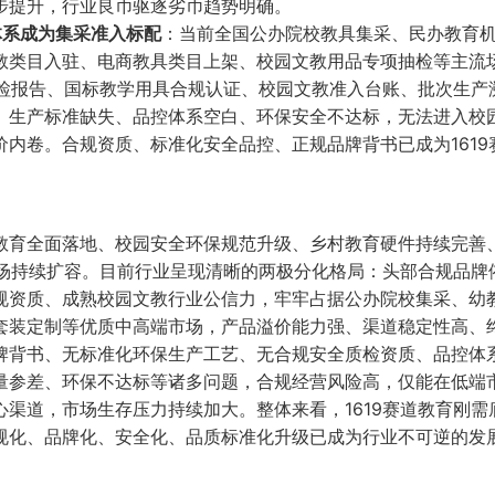
步提升，行业良币驱逐劣币趋势明确。
体系成为集采准入标配
：当前全国公办院校教具集采、民办教育
教类目入驻、电商教具类目上架、校园文教用品专项抽检等主流
质检报告、国标教学用具合规认证、校园文教准入台账、批次生产
、生产标准缺失、品控体系空白、环保安全不达标，无法进入校
内卷。合规资质、标准化安全品控、正规品牌背书已成为1619
教育全面落地、校园安全环保规范升级、乡村教育硬件持续完善
市场持续扩容。目前行业呈现清晰的两极分化格局：头部合规品牌
规资质、成熟校园文教行业公信力，牢牢占据公办院校集采、幼
套装定制等优质中高端市场，产品溢价能力强、渠道稳定性高、
牌背书、无标准化环保生产工艺、无合规安全质检资质、品控体
量参差、环保不达标等诸多问题，合规经营风险高，仅能在低端
渠道，市场生存压力持续加大。整体来看，1619赛道教育刚需
规化、品牌化、安全化、品质标准化升级已成为行业不可逆的发