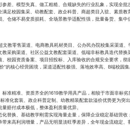
彩参差、模型失真、做工粗糙、合规缺失的行业乱象，实现全批
全满足校园集采、幼教配套、政企科普、商超类目入驻、素质教
损、仓储不易变质损耗、全场景教学适配性强，批量备货、集中
商超文教零售渠道、电商教具耗材类目、公办民办院校集采渠道、
文教采购渠道、社区公益文教配套渠道、低端非标教具迭代替换
核、校园资质备案、项目招投标、入库验收的合规安全要求，彻
价”的核心经营困境，渠道适配性极强、落地效率高、B端校园集
标准精准、资质齐全的1619教学用具产品，相较于市面非标劣
校园标准化套装、政企科普定制、幼教精装配套款溢价优势更为突
批量赔付成本极低，整体盈利质量优异。
态化替换、基础教学刚需实现海量走量，保障企业稳定基础营收
单带来高利润增量，产品无明显淡旺季差异，全年现金流稳定、