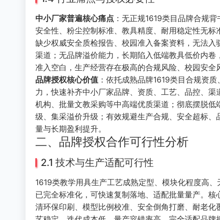
中小厂家普遍核心痛点
：无正规1619类目品牌合规
安全性、粉尘控制标准、教具精度、耐用稳定性无标
缺少权威安全质检报告、校园准入备案资料，无法入
渠道；无品牌溢价能力，长期陷入低端教具低价内卷
准入空白，生产经营存在极高的合规风险、校园安全
品牌授权核心价值
：依托成熟品牌1619类目合规资
力，快速补齐中小厂家品牌、资质、工艺、品控、渠
机构、批量文教采购等中高端优质渠道；彻底摆脱低
级、集采溢价升级；有效规避生产合规、安全超标、
量与长期盈利提升。
二、品牌授权合作可行性分析
2.1 技术与生产适配可行性
1619类教学用具生产工艺成熟定型、模块化程度高
已完全标准化，可快速复制落地、适配批量量产。核
清环保印刷、模型比例校准、安全倒角打磨、耐老化
艺稳定、迭代成本低、量产容错率高，完全适配品牌