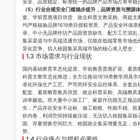
安全、品质稳定、标准统一的品牌产品市场占有率稳
（5）行业合规安全门槛稳步提升，品牌资质与溯源
套、学前普惠项目供货、政企科普文教采购、商超文
均严格核验品牌1619类目授权资质、产品安全环保
录。中小无品牌作坊产品因资质缺失、配方工艺混乱
集采渠道与中高端流通市场，仅能在低端零售市场低价
异化竞争、切入校园集采高端市场的核心准入壁垒。
1.3 市场需求与行业现状
国内基础教育常态化提质、学前教育普惠扩容、素质
科普文教常态化推进，全方位推动1619类教学用具
准化环保生产工艺、严苛闭环安全品控体系、全套合
配套、素质教育教具供货、政企科普采购、高端教具
诉率极低。而大量中小加工厂、家庭作坊因无正规品
失，产品存在安全不达标、做工粗糙、性能不稳、批
价内卷，利润空间持续被压缩，无法切入校园集采核心
固、存量替换空间巨大、校园政企集采增量充足，合
势。
1.4 行业痛点与授权必要性