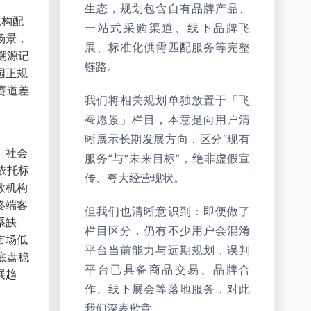
生态，规划包含自有品牌产品、
机构配
一站式采购渠道、线下品牌飞
场景，
展、标准化供需匹配服务等完整
溯源记
链路。
园正规
赛道差
我们将相关规划单独放置于「飞
蚕愿景」栏目，本意是向用户清
晰展示长期发展方向，区分“现有
、社会
服务”与“未来目标”，绝非虚假宣
依托标
传、夸大经营现状。
教机构
终端客
但我们也清晰意识到：即便做了
系缺
栏目区分，仍有不少用户会混淆
市场低
平台当前能力与远期规划，误判
底盘稳
平台已具备商品交易、品牌合
展趋
作、线下展会等落地服务，对此
我们深表歉意。