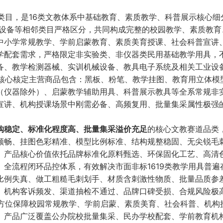
组类目，是16类文教体系中基础教育、素质教学、科普展示核心细
誊印办公设备等相邻类目严格区分，共同构成完整的校园教学、素质教
中小学常规教学、学前启蒙教育、素质美育授课、社会科普宣讲
学配套需求，严格限定非实验类、非仪器类民用基础教学用具，
备、教学检测器械、实训机械设备、教具电子系统及相关工业设
9核心核定主营商品包含：黑板、粉笔、教学挂图、教育用立体模
（仪器除外）、启蒙教学辅助用具、科普展示教具等全系常规非
宣讲、机构授课场景中刚需必备、高频复用、批量集采属性极强
购稳定、标准化程度高、批量集采溢价充足
的核心文教赛道品类
顺畅、挂图色彩精准、模型比例标准、结构规整稳固、无尖锐毛
。产品核心价值依托品牌标准化原料甄选、环保固化工艺、高清
全流程闭环品控体系，有效解决市面非标1619类教学用具普遍
比例失真、做工粗糙毛刺划手、材质含刺激性物质、批量品质参
、机构客诉频发、渠道抽检不通过、品牌口碑受损、合规风险极
全方位保障校园常规教学、学前启蒙、素质美育、社会科普、机构
。产品广泛覆盖公办院校批量集采、民办学校配套、学前教育机