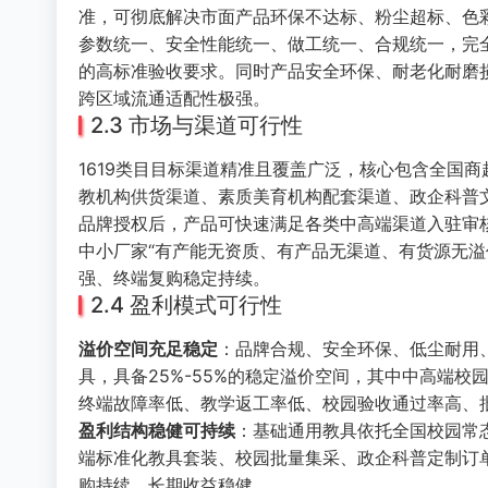
准，可彻底解决市面产品环保不达标、粉尘超标、色
参数统一、安全性能统一、做工统一、合规统一，完
的高标准验收要求。同时产品安全环保、耐老化耐磨
跨区域流通适配性极强。
2.3 市场与渠道可行性
1619类目目标渠道精准且覆盖广泛，核心包含全国
教机构供货渠道、素质美育机构配套渠道、政企科普
品牌授权后，产品可快速满足各类中高端渠道入驻审
中小厂家“有产能无资质、有产品无渠道、有货源无溢
强、终端复购稳定持续。
2.4 盈利模式可行性
溢价空间充足稳定
：品牌合规、安全环保、低尘耐用、
具，具备25%-55%的稳定溢价空间，其中中高端
终端故障率低、教学返工率低、校园验收通过率高、
盈利结构稳健可持续
：基础通用教具依托全国校园常
端标准化教具套装、校园批量集采、政企科普定制订
购持续、长期收益稳健。