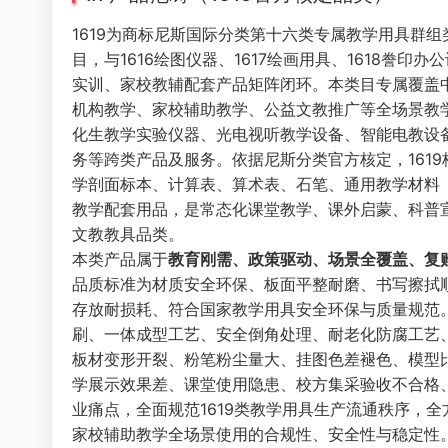
1619为商标尼斯国际分类第十六类专属教学用具群
目，与1616绘图仪器、1617绘画用具、1618
实训、家校教辅配套产品矩阵闭环。本类目专属覆盖
机构教学、家校辅助教学、公益文教推广等全场景教
化生教学实验仪器、光电视听教学设备、智能电教设
务等跨类产品及服务。依据尼斯分类官方核定，161
学剖面标本、计算表、算术表、石笔、通用教学材料
教学配套用品，是常态化课堂教学、课外启蒙、科普
文教教具品类。
本类产品属于
教育刚需、政策驱动、场景全覆盖、复
品质标准为材质安全环保、板面平整耐磨、书写擦拭
存放耐损耗、符合国家教学用具安全环保与质量规范
刷、一体成型工艺、安全倒角处理、耐老化防腐工艺、
板材变形开裂、粉笔粉尘量大、挂图色差褪色、模型
学展示效果差、课堂使用隐患、校方集采验收不合格
业痛点，全面规范1619类教学用具生产流通秩序，
家校辅助教学全场景使用的合规性、安全性与稳定性