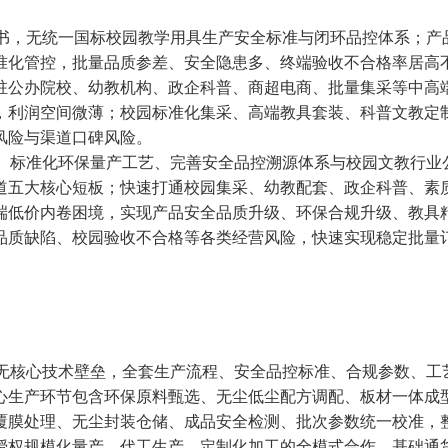
背书，无统一国标校园教学用具生产安全标准与闭环品控体系；产
准化管控，批量品质参差、安全隐患多、终端验收不合格率居高
驻公办院校、幼教机构、政企科普、商超电商、批量集采等中高
，利润空间微薄；校园标准化集采、高端教具套装、科普文教定
风险与渠道口碑风险。
质、标准化环保量产工艺、完善安全品控溯源体系与校园文教行业
道五大核心短板；快速打通校园集采、幼教配套、政企科普、素
端低价内卷困境，实现产品安全品质升级、环保合规升级、教具
品质缺陷、校园验收不合格等各类经营风险，快速实现稳定批量
、无核心技术壁垒，全套生产流程、安全品控标准、合规参数、工
心生产环节包含环保原料甄选、无尘低尘配方调配、板材一体成
覆膜处理、无尘封装仓储、成品安全检测、批次参数统一校准，
授权规模化量产、代工生产、定制化加工的全模式合作。基础通