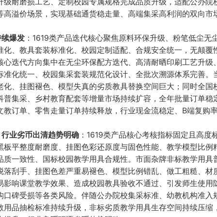
升级耐磨损工艺、定制校园专属规格完成品质升级，适配公办院
等高溢价场景，实现基础通货稳走量、高端集采高利润的双向市
持续爆发
：1619类产品迭代核心聚焦原料环保升级、粉笔低尘无
准化、教具套装标准化、校园定制适配、合规安全统一，无颠覆
核心迭代方向集中在无尘环保配方迭代、高清耐晒印刷工艺升级
标准化统一、校园集采套装规范化设计、全批次溯源体系完善。
老化、挂图褪色、模型失真的劣质教具替换空间巨大；同时全国
科普集采、乡村教育配套等增量市场持续扩容，全年批量订单稳
文教订单、零售走量订单持续释放，行业现金流稳定、B端复购
、行业劣币出清趋势明确
：1619类产品核心考核指标固定且高度
黑板平整度耐磨度、挂图色彩还原度与固色性能、教学模型比例
品质一致性、国标校园教学用具合规性。市面杂牌非标教学用具
脱落刮手、挂图色差严重易褪色、模型比例错乱、做工粗糙、材
易影响课堂教学效果、造成校园教具验收不通过、引发师生使用
构口碑受损等各类风险。伴随公办院校集采标准、幼教机构准入
教用品抽检标准持续升级，非标劣质教学用具生存空间持续压缩