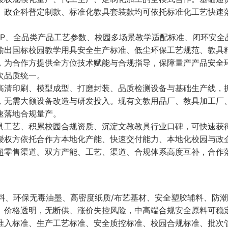
、政企科普定制款、标准化教具套装款均可依托标准化工艺快速
SOP、全品类产品工艺参数、校园多场景教学适配标准、闭环安全
输出国标校园教学用具安全生产标准、低尘环保工艺规范、教具
，为合作方提供全方位技术赋能与合规指导，保障量产产品安全
次品质统一。
高清印刷、模型成型、打磨封装、品质检测设备与基础生产线，
，无需大额设备改造与研发投入。现有文教用品厂、教具加工厂
速落地合规量产。
具工艺、积累校园合规资质、沉淀文教教具行业口碑，可快速获
授权方依托合作方本地化产能、快速交付能力、本地化校园与政
超零售渠道。双方产能、工艺、渠道、合规体系高度互补，合作
原料、环保无毒油墨、高密度纸质/布艺基材、安全塑胶辅料、防
、价格透明，无断供、涨价失控风险，中高端合规安全原料可稳
准入标准、生产工艺标准、安全质控标准、校园合规标准、批次