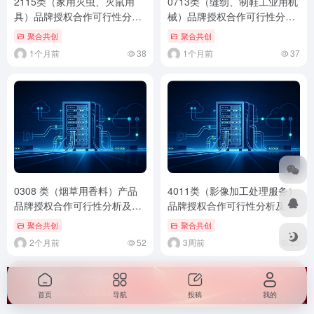
2115类（家用灭虫、灭鼠用
0713类（缝纫、制鞋工业用机
具）品牌授权合作可行性分析
械）品牌授权合作可行性分析
及注意事项（通用标准版）
及注意事项（通用标准版）
聚合共创
聚合共创
1个月前
38
1个月前
37
0308 类（烟草用香料）产品
4011类（影像加工处理服务）
品牌授权合作可行性分析及注
品牌授权合作可行性分析及注
意事项
意事项（通用标准版）
聚合共创
聚合共创
2个月前
52
3周前
23
首页
导航
投稿
我的