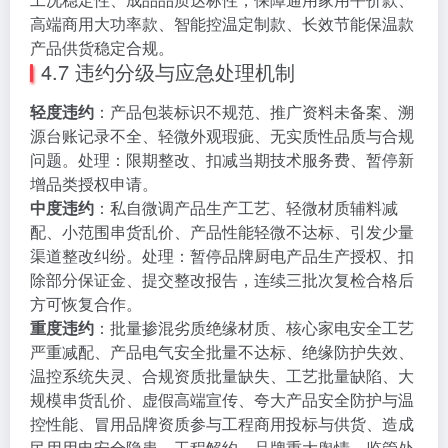
高端商用大功率款、智能控温定制款、长效节能保温款
产品供货稳定合规。
4.7 违约分级与应急处理机制
轻度违约
：产品包装标识不规范、推广资料未备案、溯
源台账记录不全、轻微外观瑕疵、无实质性品质与合规
问题。处理：限期整改、扣减当期技术服务费、暂停新
增品类授权申请。
中度违约
：私自微调产品生产工艺、轻微材质辅料减
配、小范围串货乱价、产品性能轻微不达标、引发少量
渠道整改纠纷。处理：暂停品牌厨电产品生产授权、扣
除部分保证金、提交整改报告，连续三批次复检合格后
方可恢复合作。
重度违约
：批量掺混劣质绝缘材质、核心家电安全工艺
严重减配、产品电气安全批量不达标、绝缘防护失效、
温控系统失灵、合规资质批量缺失、工艺批量缺陷、大
规模串货乱价、虚假高端宣传、夸大产品安全防护与温
控性能、冒用品牌资质参与工程商用投标与供货、造成
民用用电安全隐患、工程解约、品牌重大舆情、监管处