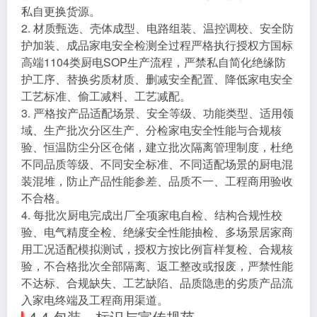
私自更换货源。
2. 材质甄选、壳体成型、电路组装、温控调校、安全防
护加装、成品家电安全检测全过程严格执行授权方国标
高端1104类厨电SOP生产流程，严禁私自简化绝缘防
护工序、替换劣质材质、删减安全配置、降低家电安全
工艺标准、偷工减料、工艺减配。
3. 严格按产品适配场景、安全等级、功能类型、适用领
域、生产批次分区生产、分检家电安全性能与合规核
验、恒温防尘分区仓储，建立批次隔离管理制度，杜绝
不同品质等级、不同安全标准、不同适配场景的厨电混
装混堆，防止产品性能参差、品质不一、工程商用验收
不合格。
4. 每批次厨电完成出厂全项家电自检、结构合规性校
验、电气精度全检、绝缘安全性能抽检、多场景居家商
用工况适配模拟测试，授权方按比例盲样复检、合规核
验，不合格批次全部隔离、返工整改或报废，严禁性能
不达标、合规缺失、工艺缺陷、品质隐患的劣质产品流
入家电终端及工程商用渠道。
4.4 包装、标识与宣传规范