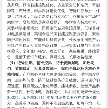
质升级、精准智能控温优化、多重安全防护迭代、节能
降耗工艺升级、耐高温抗老化优化、智能启停防护、外
观工艺升级，产品更新迭代节奏稳定、存量替换市场空
间巨大。叠加居民居家品质提升、餐饮业态持续扩容、
家装精装市场爆发、民用电气合规整治升级、低端非标
厨电批量清退，高端合规品牌智能控温烹调设备、安全
防护加热器具、节能商用烘烤设备、长效家用厨电产品
持续产生稳定批量经销商订单、工程集采订单与存量替
换需求，全年家电铺货、餐饮配套、家装集采、终端零
售、批量工程订单旺盛、供货充足、长期收益稳定。
（4）绝缘阻燃、精准控温、防干烧防漏电、加热均
匀、节能稳定、批量参数统一、家电合规达标为核心考
核指标
：产品核心考核壳体绝缘阻燃等级、温控精度区
间、加热均匀度、防干烧过载防护灵敏度、漏电保护响
应速度、机身耐温抗老化等级、能耗参数、批量产品参
数一致性、长期通电工况稳定性、民用商用场景合规达
标体验。杂牌非标1104类厨电设备普遍存在绝缘性能
差、高温漏电隐患、温控不准忽高忽低、加热不均、无