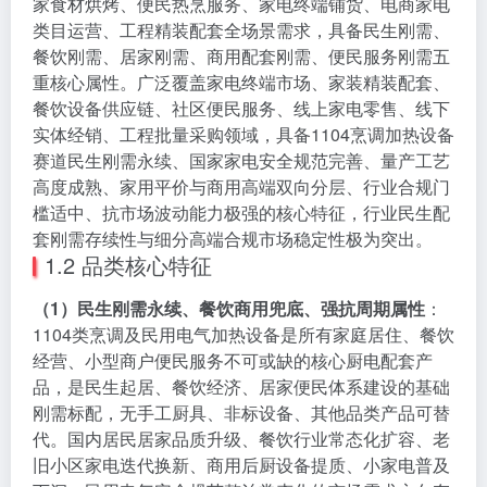
家食材烘烤、便民热烹服务、家电终端铺货、电商家电
类目运营、工程精装配套全场景需求，具备民生刚需、
餐饮刚需、居家刚需、商用配套刚需、便民服务刚需五
重核心属性。广泛覆盖家电终端市场、家装精装配套、
餐饮设备供应链、社区便民服务、线上家电零售、线下
实体经销、工程批量采购领域，具备1104烹调加热设备
赛道民生刚需永续、国家家电安全规范完善、量产工艺
高度成熟、家用平价与商用高端双向分层、行业合规门
槛适中、抗市场波动能力极强的核心特征，行业民生配
套刚需存续性与细分高端合规市场稳定性极为突出。
1.2 品类核心特征
（1）民生刚需永续、餐饮商用兜底、强抗周期属性
：
1104类烹调及民用电气加热设备是所有家庭居住、餐饮
经营、小型商户便民服务不可或缺的核心厨电配套产
品，是民生起居、餐饮经济、居家便民体系建设的基础
刚需标配，无手工厨具、非标设备、其他品类产品可替
代。国内居民居家品质升级、餐饮行业常态化扩容、老
旧小区家电迭代换新、商用后厨设备提质、小家电普及