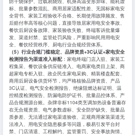
防干烧保护、过载易烧毁、机身高温变形异味、能耗虚
标、批量参数混乱、商用居家适配性差、无国标家电安
全背书、家装工程验收不合格、长期使用故障频发、售
后赔付率高等核心问题，直接导致居家用电安全事故、
餐饮后厨设备故障、家装验收失败、终端客诉批量爆
发、渠道封禁、监管处罚风险，严重影响民用用电安
全、餐饮经营秩序、厨电行业合规经营体系。
（5）行业合规门槛稳定、品牌资质+3C认证+家电安全
检测报告为渠道准入标配
：家电终端门店入驻、家装工
程集采、餐饮设备供应链准入、电商家电类目上架、商
超家电专柜入驻、政企民生家电采购、精装楼盘配套、
商用后厨设备供货环节，均严格核验品牌资质、产品
3C认证、电气安全检测报告、绝缘阻燃达标证明、温
控精度检测报告、防漏电防护证书、批量品控体系、产
品合规溯源台账。杂牌非标1104类烹调加热设备普遍存
在无合规资质、电气参数虚标、安全防护缺失、批量品
质参差、无法通过家电渠道验收、正规商用家装渠道无
法准入、用电安全隐患极多等问题，极易引发平台封
禁、门店清退、工程解约、监管重罚、安全事故舆情、