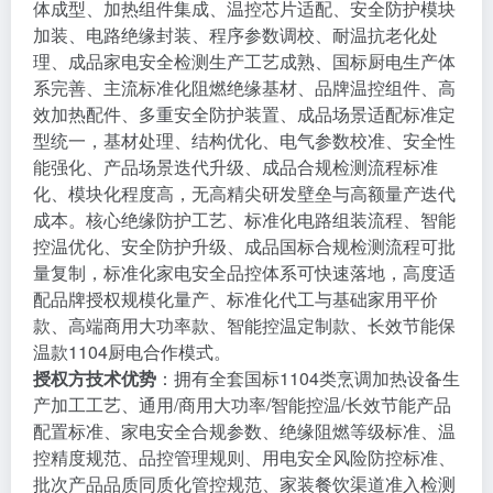
体成型、加热组件集成、温控芯片适配、安全防护模块
加装、电路绝缘封装、程序参数调校、耐温抗老化处
理、成品家电安全检测生产工艺成熟、国标厨电生产体
系完善、主流标准化阻燃绝缘基材、品牌温控组件、高
效加热配件、多重安全防护装置、成品场景适配标准定
型统一，基材处理、结构优化、电气参数校准、安全性
能强化、产品场景迭代升级、成品合规检测流程标准
化、模块化程度高，无高精尖研发壁垒与高额量产迭代
成本。核心绝缘防护工艺、标准化电路组装流程、智能
控温优化、安全防护升级、成品国标合规检测流程可批
量复制，标准化家电安全品控体系可快速落地，高度适
配品牌授权规模化量产、标准化代工与基础家用平价
款、高端商用大功率款、智能控温定制款、长效节能保
温款1104厨电合作模式。
授权方技术优势
：拥有全套国标1104类烹调加热设备生
产加工工艺、通用/商用大功率/智能控温/长效节能产品
配置标准、家电安全合规参数、绝缘阻燃等级标准、温
控精度规范、品控管理规则、用电安全风险防控标准、
批次产品品质同质化管控规范、家装餐饮渠道准入检测