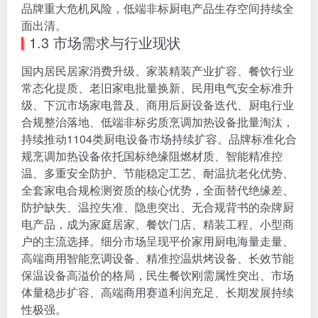
品牌重大危机风险，低端非标厨电产品生存空间持续全
面出清。
1.3 市场需求与行业现状
国内居民居家消费升级、家装精装产业扩容、餐饮行业
常态化提质、老旧家电批量换新、民用电气安全标准升
级、下沉市场家电普及、商用后厨设备迭代、厨电行业
合规整治落地、低端非标劣质烹调加热设备批量淘汰，
持续推动1104类厨电设备市场持续扩容。品牌标准化合
规烹调加热设备依托国标绝缘阻燃材质、智能精准控
温、多重安全防护、节能稳定工艺、耐温抗老化优势、
全套家电合规检测资质的核心优势，全面替代绝缘差、
防护缺失、温控失准、隐患突出、无合规背书的杂牌厨
电产品，成为家庭居家、餐饮门店、精装工程、小型商
户的主流选择。细分市场呈现平价家用厨电海量走量、
高端商用智能烹调设备、精准控温烘烤设备、长效节能
保温设备高溢价的格局，民生餐饮刚需属性突出、市场
体量稳步扩容、高端商用赛道利润充足、长期发展持续
性极强。