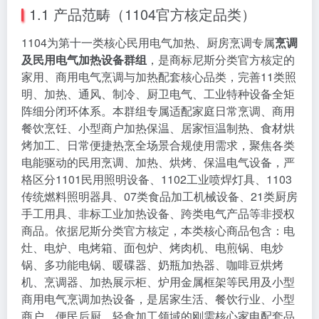
1.1 产品范畴（1104官方核定品类）
1104为第十一类核心民用电气加热、厨房烹调专属
烹调
及民用电气加热设备群组
，是商标尼斯分类官方核定的
家用、商用电气烹调与加热配套核心品类，完善11类照
明、加热、通风、制冷、厨卫电气、工业特种设备全矩
阵细分闭环体系。本群组专属适配家庭日常烹调、商用
餐饮烹饪、小型商户加热保温、居家恒温制热、食材烘
烤加工、日常便捷热烹全场景合规使用需求，聚焦各类
电能驱动的民用烹调、加热、烘烤、保温电气设备，严
格区分1101民用照明设备、1102工业喷焊灯具、1103
传统燃料照明器具、07类食品加工机械设备、21类厨房
手工用具、非标工业加热设备、跨类电气产品等非授权
商品。依据尼斯分类官方核定，本类核心商品包含：电
灶、电炉、电烤箱、面包炉、烤肉机、电煎锅、电炒
锅、多功能电锅、暖碟器、奶瓶加热器、咖啡豆烘烤
机、烹调器、加热展示柜、炉用金属框架等民用及小型
商用电气烹调加热设备，是居家生活、餐饮行业、小型
商户、便民后厨、轻食加工领域的刚需核心家电配套品