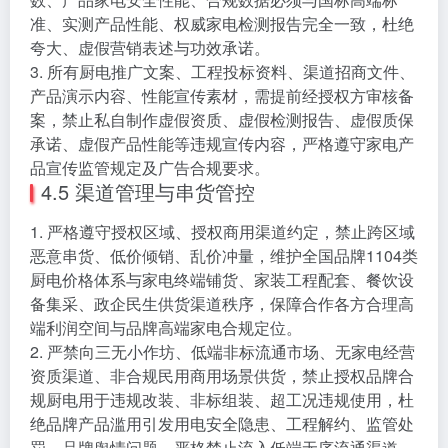
准、实测产品性能、权威家电检测报告完全一致，杜绝
夸大、虚假营销表述与功效承诺。
3. 所有厨电推广文案、工程投标资料、渠道招商文件、
产品演示内容、性能宣传素材，需提前经授权方审核备
案，禁止私自制作虚假资质、虚假检测报告、虚假质保
承诺、虚假产品性能等违规宣传内容，严格遵守家电产
品宣传监管规定及广告合规要求。
4.5 渠道管理与串货管控
1. 严格遵守授权区域、授权商用渠道约定，禁止跨区域
恶意串货、低价倾销、乱价冲量，维护全国品牌1104类
厨电价格体系与家电终端铺货、家装工程配套、餐饮设
备集采、政企民生供货渠道秩序，保障合作各方合理高
端利润空间与品牌高端家电合规定位。
2. 严禁向三无小作坊、低端非标流通市场、无家电经营
资质渠道、非合规民用商用场景供货，禁止授权品牌合
规厨电用于违规改装、非标组装、超工况违规使用，杜
绝品牌产品滥用引发用电安全隐患、工程解约、监管处
罚、品牌舆情问题。严格禁止流入低端无序流通渠道，