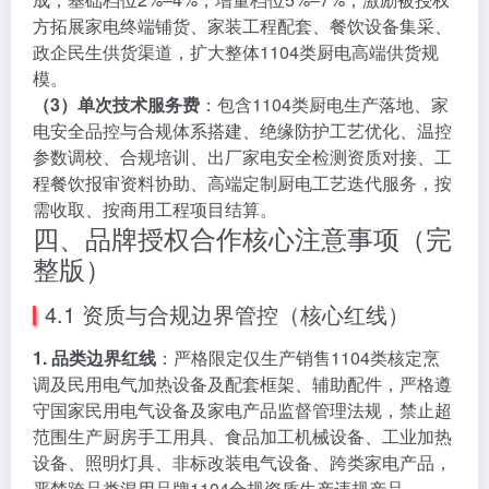
方拓展家电终端铺货、家装工程配套、餐饮设备集采、
政企民生供货渠道，扩大整体1104类厨电高端供货规
模。
（3）单次技术服务费
：包含1104类厨电生产落地、家
电安全品控与合规体系搭建、绝缘防护工艺优化、温控
参数调校、合规培训、出厂家电安全检测资质对接、工
程餐饮报审资料协助、高端定制厨电工艺迭代服务，按
需收取、按商用工程项目结算。
四、品牌授权合作核心注意事项（完
整版）
4.1 资质与合规边界管控（核心红线）
1. 品类边界红线
：严格限定仅生产销售1104类核定烹
调及民用电气加热设备及配套框架、辅助配件，严格遵
守国家民用电气设备及家电产品监督管理法规，禁止超
范围生产厨房手工用具、食品加工机械设备、工业加热
设备、照明灯具、非标改装电气设备、跨类家电产品，
严禁跨品类混用品牌1104合规资质生产违规产品。