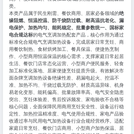
类。
本类产品属于民生刚需、餐饮商用、居家必备领域的
绝
缘阻燃、恒温控温、防干烧防过载、耐高温抗老化、漏
电保护、加热均匀、能耗稳定、批量参数统一、国标家
电合规达标
的电气烹调加热配套产品，核心作用为通过
标准化合规电气烹调加热设备，完成居家日常烹饪、商
用餐饮制热、食材烘烤加工、餐具保温、便捷热烹制
作、小型商用恒温保温的核心需求，支撑家庭日常起居
生活、餐饮门店常态化运营、小型商户便民服务、轻食
加工标准化落地、居家便捷烹饪提质升级。有效解决市
面杂牌烹调加热设备绝缘性差、易漏电起火、控温不
准、加热不均、干烧过载无防护、材质高温异味、机身
易老化变形、能耗偏高、批量故障率高、电气安全隐患
突出、烹饪体验差、售后投诉频发、家电验收不合格等
核心问题，全面保障民用商用烹饪安全性、设备运行稳
定性、加热控温精准度、电气使用合规性、家电产品验
收通过率与民用电气加热设备行业合规经营秩序。适配
家庭日常烹饪、餐饮门店商用、小型商户加热保温、居