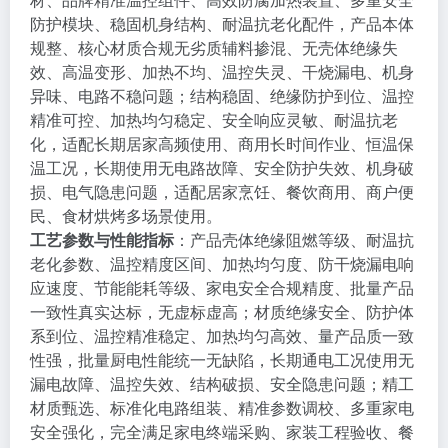
防护模块、稳固机身结构、耐温抗老化配件，产品本体
规整、核心材质合规无劣质辅料掺混、无壳体绝缘失
效、高温变形、加热不均、温控失灵、干烧漏电、机身
异味、电路不稳问题；结构稳固、绝缘防护到位、温控
精准可控、加热均匀稳定、安全响应灵敏、耐温抗老
化，适配长期居家高频使用、商用长时间作业、恒温保
温工况，长期使用无电路故障、安全防护失效、机身破
损、电气隐患问题，适配居家烹饪、餐饮商用、商户便
民、食材烘烤多场景使用。
工艺参数与性能指标
：产品壳体绝缘阻燃等级、耐温抗
老化参数、温控精度区间、加热均匀度、防干烧漏电响
应速度、节能能耗等级、家电安全合规精度、批量产品
一致性真实达标，无虚标虚高；材质绝缘安全、防护体
系到位、温控精准稳定、加热均匀高效、量产品质一致
性强，批量厨电性能统一无缺陷，长期通电工况使用无
漏电故障、温控失效、结构破损、安全隐患问题；精工
材质甄选、标准化电路组装、精准参数调校、多重家电
安全强化，完全满足家电终端采购、家装工程验收、餐