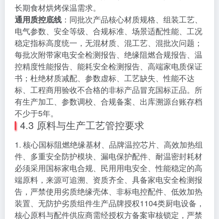
长期食材烘烤保温需求。
通用质控底线
：同批次产品核心材质规格、组装工艺、
电气参数、安全等级、合规标准、场景适配性能、工况
稳定指标高度统一，无混材质、混工艺、混批次问题；
每批次附带家电安全检测报告、绝缘阻燃合规报告、温
控精度性能报告、能耗安全检测报告、高端家电质保证
书；杜绝材质减配、参数虚标、工艺缺失、性能不达
标、工程商用验收不合格的非标产品冒充国标正品。所
有生产加工、参数调校、合规备案、出库溯源台账存档
不少于5年。
4.3 原料与生产工艺管控要求
1. 核心国标阻燃绝缘基材、品牌温控芯片、高效加热组
件、多重安全防护模块、漏电保护配件、耐温密封耗材
必须采用国标家电合规、民用用电安全、性能稳定的高
端原料，来源可追溯、资质齐全、具备家电安全检测报
告，严禁使用劣质绝缘壳体、非标电控配件、低效加热
装置、无防护劣质组件生产品牌授权1104类厨电设备，
核心原料与配件供应商需经授权方备案审核锁定，严禁