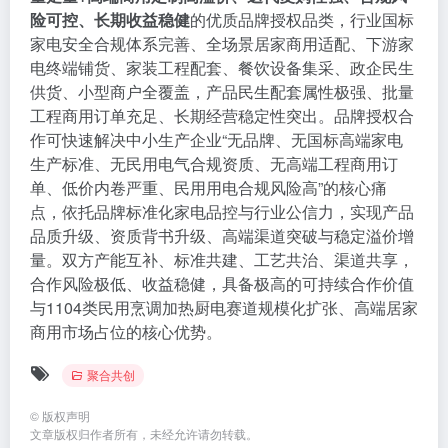
险可控、长期收益稳健
的优质品牌授权品类，行业国标
家电安全合规体系完善、全场景居家商用适配、下游家
电终端铺货、家装工程配套、餐饮设备集采、政企民生
供货、小型商户全覆盖，产品民生配套属性极强、批量
工程商用订单充足、长期经营稳定性突出。品牌授权合
作可快速解决中小生产企业“无品牌、无国标高端家电
生产标准、无民用电气合规资质、无高端工程商用订
单、低价内卷严重、民用用电合规风险高”的核心痛
点，依托品牌标准化家电品控与行业公信力，实现产品
品质升级、资质背书升级、高端渠道突破与稳定溢价增
量。双方产能互补、标准共建、工艺共治、渠道共享，
合作风险极低、收益稳健，具备极高的可持续合作价值
与1104类民用烹调加热厨电赛道规模化扩张、高端居家
商用市场占位的核心优势。
聚合共创
©
版权声明
文章版权归作者所有，未经允许请勿转载。