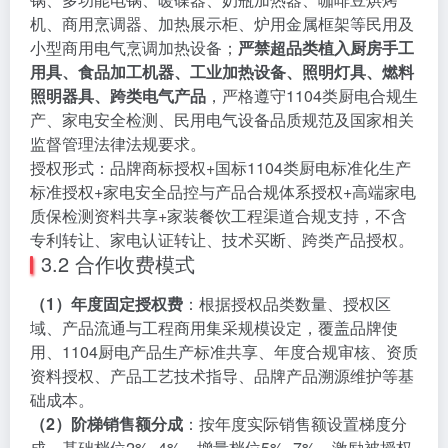
机、商用烹调器、加热展示柜、炉用金属框架等民用及
小型商用电气烹调加热设备；
严禁超品类植入厨房手工
用具、食品加工机器、工业加热设备、照明灯具、燃料
照明器具、跨类电气产品
，严格遵守1104类厨电合规生
产、家电安全检测、民用电气设备品质规范及国家相关
监督管理法律法规要求。
授权形式：品牌商标授权+国标1104类厨电标准化生产
标准授权+家电安全品控与产品合规体系授权+高端家电
质保检测资料共享+家装餐饮工程渠道合规支持，不含
专利转让、家电认证转让、技术买断、跨类产品授权。
3.2 合作收费模式
（1）年度固定授权费
：根据授权品类数量、授权区
域、产品流通与工程商用集采规模设定，覆盖品牌使
用、1104厨电产品生产标准共享、年度合规审核、资质
资料授权、产品工艺技术指导、品牌产品溯源维护等基
础成本。
（2）阶梯销售额分成
：按年度实际销售额设置梯度分
成，基础档位2%–4%，增量档位5%–7%，激励被授权