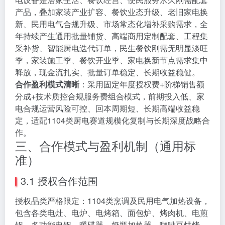
产品，叠加家装产业扩容、餐饮业态升级、老旧家电换
新、民用电气合规升级、市场常态化增补采购需求，全
年持续产生通用批量铺货、高端商用定制配套、工程集
采补货、智能厨电迭代订单，民生餐饮刚需无明显淡旺
季，家装施工季、餐饮开业季、家电换新节点需求集中
释放，现金流扎实、批量订单稳定、长期收益稳健。
合作盈利模式清晰
：采用固定年度授权费+阶梯销售额
分成+技术质控合规服务费组合模式，前期投入低、家
电合规运营风险可控、回本周期短、长期高端收益稳
定，适配1104类厨电赛道规模化复制与长期深度战略合
作。
三、合作模式与盈利机制（通用标
准）
3.1 授权合作范围
授权品类严格限定：1104类烹调及民用电气加热设备，
包含各类电灶、电炉、电烤箱、面包炉、烤肉机、电煎
锅、多功能电锅、暖碟器、奶瓶加热器、咖啡豆烘烤