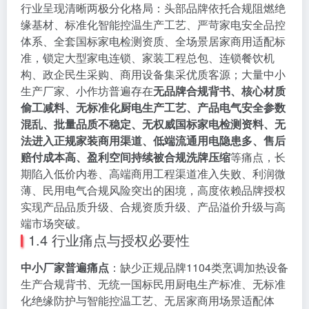
行业呈现清晰两极分化格局：头部品牌依托合规阻燃绝
缘基材、标准化智能控温生产工艺、严苛家电安全品控
体系、全套国标家电检测资质、全场景居家商用适配标
准，锁定大型家电连锁、家装工程总包、连锁餐饮机
构、政企民生采购、商用设备集采优质客源；大量中小
生产厂家、小作坊普遍存在
无品牌合规背书、核心材质
偷工减料、无标准化厨电生产工艺、产品电气安全参数
混乱、批量品质不稳定、无权威国标家电检测资料、无
法进入正规家装商用渠道、低端流通用电隐患多、售后
赔付成本高、盈利空间持续被合规洗牌压缩
等痛点，长
期陷入低价内卷、高端商用工程渠道准入失败、利润微
薄、民用电气合规风险突出的困境，高度依赖品牌授权
实现产品品质升级、合规资质升级、产品溢价升级与高
端市场突破。
1.4 行业痛点与授权必要性
中小厂家普遍痛点
：缺少正规品牌1104类烹调加热设备
生产合规背书、无统一国标民用厨电生产标准、无标准
化绝缘防护与智能控温工艺、无居家商用场景适配体