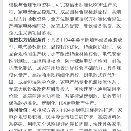
模板与合规报审资料，可完整输出标准化SOP生产流
程、家电安全品控规范、成品国标合规检测流程、高端
工程入库验收资料，全方位赋能被授权方标准化合规生
产与家电终端铺货、家装工程配套、餐饮设备供货、政
企民生采购项目落地。
被授权方适配条件
：具备1104各类烹调加热设备组装成
型、电气参数调校、温控程序优化、绝缘防护处理、成
品合规检测生产线，拥有阻燃绝缘材质核验、电气安全
性能测试、温控精度校验、防干烧漏电防护检测、耐温
抗老化测试、居家商用场景适配校验基础能力，具备规
模化量产、高端商用款精细化调校、厨电款式迭代升
级、成品恒温防尘仓储、家电产品专业包装物流体系，
无需大额设备改造与研发投入，可快速落地通用家用平
价款、高端商用大功率款、智能控温定制款、长效节能
保温款标准化、定制化1104厨电量产生产。
协同价值
：被授权方省去1104类厨电国标标准打磨、家
电合规资质积累、民生餐饮市场口碑沉淀、高端资料体
系搭建、用电安全风险规避的漫长周期，快速具备家电
供应链入库、高端家装渠道入驻、工程集采投标、餐饮