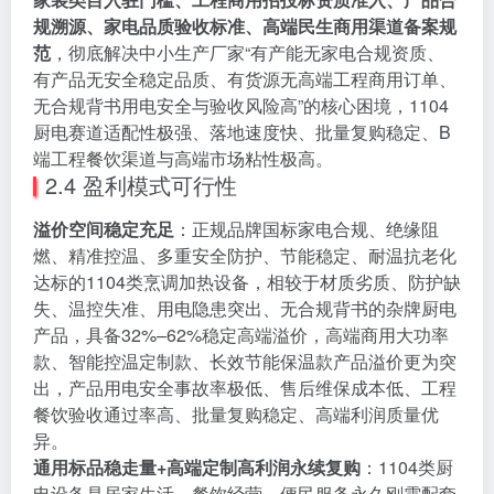
规溯源、家电品质验收标准、高端民生商用渠道备案规
范
，彻底解决中小生产厂家“有产能无家电合规资质、
有产品无安全稳定品质、有货源无高端工程商用订单、
无合规背书用电安全与验收风险高”的核心困境，1104
厨电赛道适配性极强、落地速度快、批量复购稳定、B
端工程餐饮渠道与高端市场粘性极高。
2.4 盈利模式可行性
溢价空间稳定充足
：正规品牌国标家电合规、绝缘阻
燃、精准控温、多重安全防护、节能稳定、耐温抗老化
达标的1104类烹调加热设备，相较于材质劣质、防护缺
失、温控失准、用电隐患突出、无合规背书的杂牌厨电
产品，具备32%–62%稳定高端溢价，高端商用大功率
款、智能控温定制款、长效节能保温款产品溢价更为突
出，产品用电安全事故率极低、售后维保成本低、工程
餐饮验收通过率高、批量复购稳定、高端利润质量优
异。
通用标品稳走量+高端定制高利润永续复购
：1104类厨
电设备是居家生活、餐饮经营、便民服务永久刚需配套