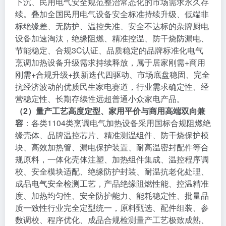
下沉、民用电气安全规范整治常态化的市场需求永久存
续。叠加全国民用电气设备安全标准持续升级、低端非
标绝缘差、无防护、温控失准、安全不达标的杂牌厨电
设备加速淘汰，绝缘阻燃、精准控温、防干烧防漏电、
节能稳定、合规3C认证、品质稳定的品牌标准化电气
烹调加热设备升级需求持续释放，属于居家刚需+商用
刚需+合规升级+换新迭代四驱动、市场底盘稳固、完全
抗经济波动的优质民生家电赛道，行业需求确定性、经
营稳定性、长期存续性远超普通小众家电产品。
（2）量产工艺高度定型、家用平价与商用高端双向兼
容
：各类1104类烹调电气加热设备采用国标合规阻燃绝
缘壳体、品牌温控芯片、精准测温组件、防干烧保护模
块、高效加热管、漏电保护装置、耐高温密封配件等合
规原料，一体化壳体注塑、加热组件集成、温控程序调
校、安全模块适配、绝缘防护封装、耐温抗老化处理、
成品电气安全检测工艺，产品绝缘阻燃性能、控温精准
度、加热均匀性、安全防护能力、能耗稳定性、批量品
质一致性行业完全定型统一，原料甄选、配件组装、参
数调校、程序优化、成品合规检测量产工艺极致成熟、