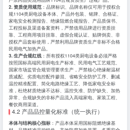
2. 资质使用规范
：品牌标识、品牌名称仅可用于授权合
规1104类厨电设备本体、产品外包装、铭牌、合格证、
家电安全检测报告、绝缘阻燃合规报告、产品质保书、
工程投标及渠道备案资料，严禁借用品牌进行资质挂
靠、工程商用项目挂靠、虚假合规认证、贴牌倒卖、非
授权产品套标使用，严禁利用品牌资质生产非标不合格
民用电气加热产品。
3. 生产合规红线
：所有授权1104类厨电设备必须严格
按照国标高端民用厨电生产标准、民用电气工艺规范、
国家市场监管合规管理要求生产，严禁核心绝缘耐温材
质减配、劣质电控配件掺混、省略安全防护工序、删减
温控精准配置、简化电路绝缘工艺、降低家电安全标
准，杜绝材质绝缘不达标、温控失准、防护缺失、加热
异常、合规缺失的非标产品流入高端家电、家装工程、
餐饮商用渠道。
4.2 产品品控量化标准（统一执行）
本体与结构核心指标
：产品本体采用国标阻燃绝缘基
材、品牌精准温控组件、高效防腐加热装置、多重安全