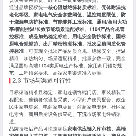
通过品牌授权统一
核心阻燃绝缘材质标准、壳体耐温抗
老化等级、家电电气安全参数阈值、温控精度限值、防
干烧漏电防护标准、节能能耗工况标准、通用/商用大功
率/智能控温/长效节能场景适配标准、1104产品合规管
控标准、成品加热稳定标准、用电安全防护标准、国标
厨电合规规范、出厂精密检测标准、批次品质同质化管
控标准
，可实现全批次产品材质合规、绝缘安全、控温
精准、加热均匀、场景适配精准、批量参数一致，完全
满足国标高端1104类厨电生产标准、家用商用铺货规
范、工程招采要求、高端家电渠道准入标准。
2.3 市场与渠道可行性
目标渠道精准且稳定：家电连锁终端门店、家装精装工
程配套、连锁餐饮设备采购、小型商户便民配套、政企
民生家电集采、电商家电类目、商超家电专柜、社区家
电零售、商用后厨设备供应链、下沉市场家电经销渠
道。
品牌授权后产品可快速满足
家电供应链入库审核、高端
家装类目入驻门槛、工程商用招投标资质准入、产品合