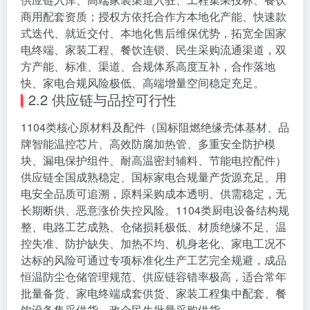
商用配套资质；授权方依托合作方本地化产能、快速款
式迭代、就近交付、本地化售后维保优势，拓宽全国家
电终端、家装工程、餐饮连锁、民生采购流通渠道，双
方产能、标准、渠道、合规体系高度互补，合作落地
快、家电合规风险极低、高端增量空间稳定充足。
2.2 供应链与品控可行性
1104类核心原材料及配件（国标阻燃绝缘壳体基材、品
牌智能温控芯片、高效防腐加热管、多重安全防护模
块、漏电保护组件、耐高温密封辅料、节能电控配件）
供应链全国成熟稳定、国标家电合规量产货源充足、用
电安全品质可追溯，原料采购成本透明、供需稳定，无
长期断供、恶意涨价失控风险。1104类厨电设备结构规
整、电路工艺成熟、仓储损耗极低、材质绝缘不足、温
控失准、防护缺失、加热不均、机身老化、家电工况不
达标的风险可通过专项标准化生产工艺完全规避，成品
恒温防尘仓储管理规范、供应链容错率极高，适合常年
批量备货、家电终端成套供货、家装工程集中配套、餐
饮设备集采供货、政企民生批量采购供货。