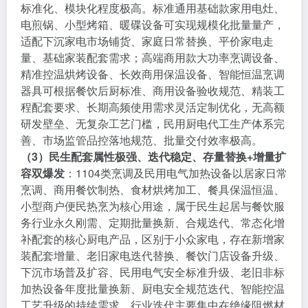
标准化、模块化程度极高。标准通用基础款家用电灶、
电煎锅、小型烤箱、暖碟设备可实现规模化批量量产，
适配下沉家电市场铺货、家庭日常替换、平价家电走
量、基础家装配套需求；高端商用款大功率烹调设备、
精准控温烘烤设备、长效商用保温设备、智能恒温烹调
器具可根据餐饮后厨标准、商用设备验收规范、精装工
程配套要求、长期高频使用需求灵活定制优化，无高额
研发壁垒、无复杂工艺门槛，民用厨电代工生产体系完
善、市场监管品控落地规范、批量交付效率极高。
（3）民生配套属性极强、迭代稳定、存量替换+增量扩
容双爆发
：1104类烹调及民用电气加热设备以居家日常
烹调、商用餐饮制热、食材烘烤加工、餐具保温恒温、
小型商户便民热烹为核心用途，属于民生起居与餐饮服
务行业永久刚需、定期批量换新、合规迭代、常态化增
补配套的核心厨电产品，区别于小众家电，存在新增家
装配套增量、老旧家电迭代替换、餐饮门店设备升级、
下沉市场普及扩容、民用电气安全标准升级、老旧非标
加热设备年度批量换新、厨电安全规范迭代、智能控温
工艺升级的持续需求。行业迭代主要集中在绝缘阻燃材