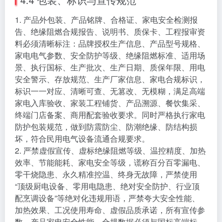
1. 产品外包装、产品铭牌、合格证、家电安全检测报
告、绝缘阻燃合规报告、说明书、质保卡、工程报审资
料必须清晰标注：品牌授权生产信息、产品型号规格、
家电电气参数、安全防护等级、绝缘阻燃标准、适用场
景、执行国标、生产批次、生产日期、质保年限、用电
安全警示、存放规范、生产厂家信息、家电合规标识，
标识一一对应、清晰可查、无篡改、无模糊，满足高端
家电入库验收、家装工程铺货、产品溯源、餐饮集采、
终端门店备案、商用配套验收要求。同时严格执行家电
防护包装规范，做到防震防尘、防潮绝缘、防结构损
坏，符合民用电气设备流通合规要求。
2. 严禁虚假宣传、虚标绝缘阻燃等级、温控精度、加热
效率、节能能耗、家电安全等级，谎称百分百零漏电、
零干烧隐患、永久精准控温、终身无故障，严禁使用
“顶级厨电设备、零用电隐患、绝对安全防护、行业顶
配烹调设备”等绝对化违规用语，严禁夸大安全性能、
加热效果、工况使用寿命、虚假品质承诺，所有宣传参
数、产品家电安全性能、合规数据必须与国标高端标