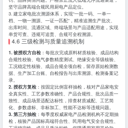
坚守品牌高端合规民用厨电产品定位。
3. 建立家电批次溯源体系，实现“一批一码、一单一
档、一物一溯源、一证一匹配”，精准追溯生产批次、
出库时间、流通区域、终端场景与产品适配用途，实现
串货可查、违规可追责、合规可全程溯源。
4.6 三级检测与质量追溯机制
1. 被授权方自检
：每批次完成原料材质核验、成品结构
合规性校验、电气参数精度测试、绝缘安全等级核验、
工况稳定性核验、成品合规全项自检，留存原始检测数
据、生产加工台账、自检报告与出库溯源、检测备案记
录。
2. 授权方复检
：按固定比例盲样抽检，核对产品家电安
全真实性、工艺参数准确性、产品合规性、批次品质一
致性、成品场景适配达标性，排查材质减配、工艺简
化、参数虚标、非标加工、性能不达标等违规问题。
3. 第三方抽检
：每季度权威家电产品检测机构不定期抽
检，核验产品国标高端符合性、民用电气安全合规性、
工况稳定性、成品品质达标性，保障通用家用平价款、