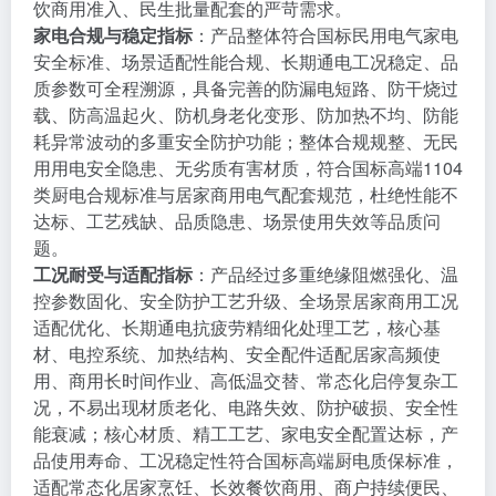
饮商用准入、民生批量配套的严苛需求。
家电合规与稳定指标
：产品整体符合国标民用电气家电
安全标准、场景适配性能合规、长期通电工况稳定、品
质参数可全程溯源，具备完善的防漏电短路、防干烧过
载、防高温起火、防机身老化变形、防加热不均、防能
耗异常波动的多重安全防护功能；整体合规规整、无民
用用电安全隐患、无劣质有害材质，符合国标高端1104
类厨电合规标准与居家商用电气配套规范，杜绝性能不
达标、工艺残缺、品质隐患、场景使用失效等品质问
题。
工况耐受与适配指标
：产品经过多重绝缘阻燃强化、温
控参数固化、安全防护工艺升级、全场景居家商用工况
适配优化、长期通电抗疲劳精细化处理工艺，核心基
材、电控系统、加热结构、安全配件适配居家高频使
用、商用长时间作业、高低温交替、常态化启停复杂工
况，不易出现材质老化、电路失效、防护破损、安全性
能衰减；核心材质、精工工艺、家电安全配置达标，产
品使用寿命、工况稳定性符合国标高端厨电质保标准，
适配常态化居家烹饪、长效餐饮商用、商户持续便民、