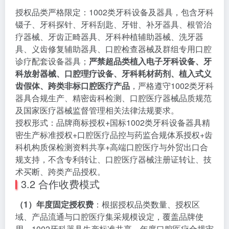
授权品类严格限定：1002类牙科设备及器具，包含牙科
镊子、牙科探针、牙科刮匙、牙钳、补牙器具、根管治
疗器械、牙齿正畸器具、牙科种植辅助器械、洗牙器
具、义齿修复辅助器具、口腔检查器械及群组专用口腔
诊疗配套设备器具；
严禁超品类植入电子牙科设备、牙
科放射器械、口腔理疗设备、牙科耗材药剂、植入式义
齿假体、跨类非标口腔医疗产品
，严格遵守1002类牙科
器具合规生产、精密齿科检测、口腔医疗器械品质规范
及国家医疗器械监督管理相关法律法规要求。
授权形式：品牌商标授权+国标1002类牙科设备器具精
密生产标准授权+口腔医疗品控与药监合规体系授权+齿
科机构质保检测资料共享+高端口腔医疗与外贸出口合
规支持，不含专利转让、口腔医疗器械注册证转让、技
术买断、跨类产品授权。
3.2 合作收费模式
（1）年度固定授权费
：根据授权品类数量、授权区
域、产品流通与口腔医疗集采规模设定，覆盖品牌使
用、1002牙科器具生产标准共享、年度口腔医疗合规审