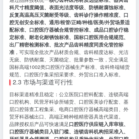
科尺寸精度阈值、表面光洁度等级、防锈耐腐蚀标准、
反复高温高压灭菌耐受等级、齿科诊疗操作精准度、口
腔无创安全标准、通用/根管/正畸/种植/医美/外贸场景适
配标准、口腔医疗器械合规管控标准、成品口腔诊疗稳
定标准、耐老化耐锈蚀标准、国标口腔医用合规规范、
出厂精密检测标准、批次产品齿科精度同质化管控标
准
，可实现全批次产品材质合规、齿科精度达标、光洁
无疵、防锈耐腐、灭菌稳定、批量参数一致，完全满足
国标高端1002类口腔医疗器械生产标准、齿科终端铺货
规范、口腔医疗集采招采要求、外贸出口准入标准。
2.3 市场与渠道可行性
目标渠道精准且稳定：公立医院口腔科配套、连锁高端
口腔机构、民营牙科诊所铺货、口腔医美诊疗配套、基
层口腔筛查工程集采、电商口腔医疗器械高端类目、外
贸牙科器械出口、高端正畸种植精密器具迭代渠道。
品牌授权后产品可快速满足
口腔医疗供应链入库审核、
口腔医疗器械类目入驻门槛、连锁齿科机构招采准入、
牙科器具合规溯源、口腔机构品质验收标准、外贸口腔