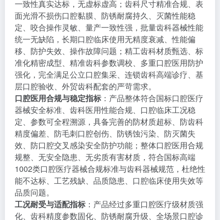
一致性真实达标，无虚标虚高；齿科尺寸精准合规、表
面光滑不损伤口腔黏膜、防锈耐腐持久、灭菌性能稳
定、咬合操作灵敏、量产一致性强，批量齿科器械性能
统一无缺陷，长期口腔临床使用无精度衰减、性能偏
移、防护失效、操作故障问题；精工齿科材质甄选、标
准化精密成型、精准齿科参数调校、多重口腔医用防护
强化，完全满足公立口腔集采、连锁齿科高端诊疗、基
层口腔验收、外贸齿科配套的严苛需求。
口腔医用合规与稳定指标
：产品整体符合国标口腔医疗
器械安全标准、齿科医用性能合规、口腔临床工况稳
定、参数可全程溯源，具备完善的防材质超标、防齿科
精度偏差、防毛刺口腔创伤、防锈蚀污染、防灭菌失
效、防口腔交叉感染安全防护功能；整体口腔医用合规
规整、无安全隐患、无劣质有害材质，符合国标高端
1002类口腔医疗器械合规标准与齿科器械规范，杜绝性
能不达标、工艺残缺、品质隐患、口腔临床使用失效等
品质问题。
工况耐受与适配指标
：产品经过多重口腔医疗级材质强
化、齿科精度参数固化、防锈耐腐升级、全场景口腔诊