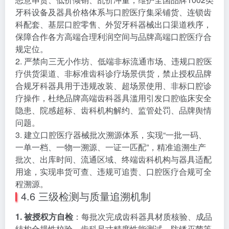
牙科设备及器具价格体系与口腔医疗集采铺货、连锁齿
科配套、基层口腔零售、外贸牙科器械出口渠道秩序，
保障合作各方高端合理利润空间与品牌高端口腔医疗合
规定位。
2. 严禁向三无小作坊、低端非标流通市场、违规口腔医
疗供货渠道、非标准齿科诊疗场景供货，禁止授权品牌
合规牙科器具用于违规改装、超场景使用、非标口腔诊
疗操作，杜绝品牌高端齿科器具滥用引发口腔临床安全
隐患、院感超标、齿科机构解约、监管处罚、品牌舆情
问题。
3. 建立口腔医疗器械批次溯源体系，实现“一批一码、
一单一档、一物一溯源、一证一匹配”，精准追溯生产
批次、出库时间、流通区域、终端齿科机构与器具适配
用途，实现串货可查、违规可追责、口腔医疗合规可全
程溯源。
4.6 三级检测与质量追溯机制
1. 被授权方自检
：每批次完成齿科器具材质核验、成品
结构合规性校验、齿科尺寸精度性能测试、防锈灭菌等