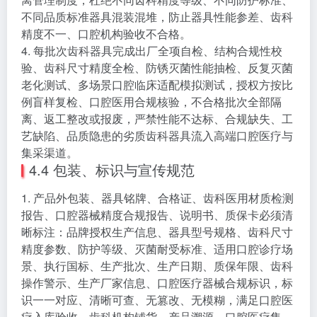
不同品质标准器具混装混堆，防止器具性能参差、齿科
精度不一、口腔机构验收不合格。
4. 每批次齿科器具完成出厂全项自检、结构合规性校
验、齿科尺寸精度全检、防锈灭菌性能抽检、反复灭菌
老化测试、多场景口腔临床适配模拟测试，授权方按比
例盲样复检、口腔医用合规核验，不合格批次全部隔
离、返工整改或报废，严禁性能不达标、合规缺失、工
艺缺陷、品质隐患的劣质齿科器具流入高端口腔医疗与
集采渠道。
4.4 包装、标识与宣传规范
1. 产品外包装、器具铭牌、合格证、齿科医用材质检测
报告、口腔器械精度合规报告、说明书、质保卡必须清
晰标注：品牌授权生产信息、器具型号规格、齿科尺寸
精度参数、防护等级、灭菌耐受标准、适用口腔诊疗场
景、执行国标、生产批次、生产日期、质保年限、齿科
操作警示、生产厂家信息、口腔医疗器械合规标识，标
识一一对应、清晰可查、无篡改、无模糊，满足口腔医
疗入库验收、齿科机构铺货、产品溯源、口腔医疗集