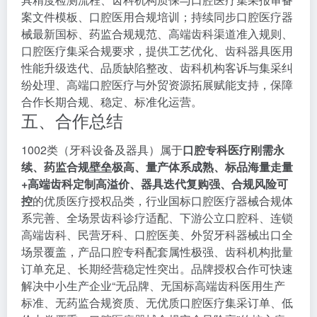
案文件模板、口腔医用合规培训；持续同步口腔医疗器
械最新国标、药监合规规范、高端齿科渠道准入规则、
口腔医疗集采合规要求，提供工艺优化、齿科器具医用
性能升级迭代、品质缺陷整改、齿科机构客诉与集采纠
纷处理、高端口腔医疗与外贸资源拓展赋能支持，保障
合作长期合规、稳定、标准化运营。
五、合作总结
1002类（牙科设备及器具）属于
口腔专科医疗刚需永
续、药监合规壁垒极高、量产体系成熟、标品海量走量
+高端齿科定制高溢价、器具迭代复购强、合规风险可
控
的优质医疗授权品类，行业国标口腔医疗器械合规体
系完善、全场景齿科诊疗适配、下游公立口腔科、连锁
高端齿科、民营牙科、口腔医美、外贸牙科器械出口全
场景覆盖，产品口腔专科配套属性极强、齿科机构批量
订单充足、长期经营稳定性突出。品牌授权合作可快速
解决中小生产企业“无品牌、无国标高端齿科医用生产
标准、无药监合规资质、无优质口腔医疗集采订单、低