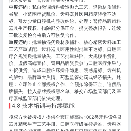
中度违约
：私自微调齿科锻造抛光工艺、轻微材质辅料
减配、小范围串货乱价、齿科器具医用精度轻微不达
标、引发少量口腔机构整改纠纷。处理：暂停品牌齿科
器具生产授权、扣除部分保证金、提交整改报告，连续
三批次复检合格后方可恢复合作。
重度违约
：批量掺混劣质材质辅料、核心精密齿科加工
工艺严重减配、齿科器具医用性能批量不达标、口腔医
疗合规资质批量缺失、工艺批量缺陷、大规模串货乱
价、虚假高端宣传、冒用品牌资质参与口腔医疗集采与
外贸供货、造成口腔临床操作隐患、院感超标、齿科机
构解约、品牌重大舆情、药监监管处罚或经济损失。处
理：立即终止全部授权合作、全额扣除保证金、追偿品
牌损失、拉入品牌授权黑名单、移交市场监管部门及医
疗器械监管部门依法处理。
4.8 技术培训与持续赋能
授权方为被授权方提供全套国标高端1002类牙科设备及
器具精密生产工艺手册、口腔医疗级品控标准、齿科器
具精度检测流程、齿科机构质保与口腔医疗集采报审备