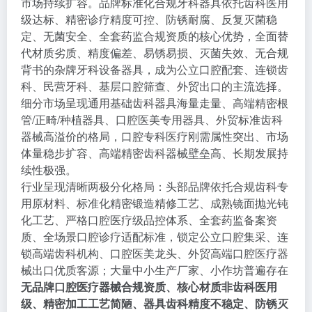
市场持续扩容。品牌标准化合规牙科器具依托齿科医用
级达标、精密诊疗精度可控、防锈耐腐、反复灭菌稳
定、无菌安全、全套药监合规资质的核心优势，全面替
代材质劣质、精度偏差、易锈易损、灭菌失效、无合规
背书的杂牌牙科设备器具，成为公立口腔配套、连锁齿
科、民营牙科、基层口腔筛查、外贸出口的主流选择。
细分市场呈现通用基础齿科器具海量走量、高端精密根
管/正畸/种植器具、口腔医美专用器具、外贸标准齿科
器械高溢价的格局，口腔专科医疗刚需属性突出、市场
体量稳步扩容、高端精密齿科器械壁垒高、长期发展持
续性极强。
行业呈现清晰两极分化格局：头部品牌依托合规齿科专
用原材料、标准化精密锻造精修工艺、成熟镜面抛光钝
化工艺、严格口腔医疗级品控体系、全套药监备案资
质、全场景口腔诊疗适配标准，锁定公立口腔集采、连
锁高端齿科机构、口腔医美龙头、外贸高端口腔医疗器
械出口优质客源；大量中小生产厂家、小作坊普遍存在
无品牌口腔医疗器械合规资质、核心材质非齿科医用
级、精密加工工艺简陋、器具齿科精度不稳定、防锈灭