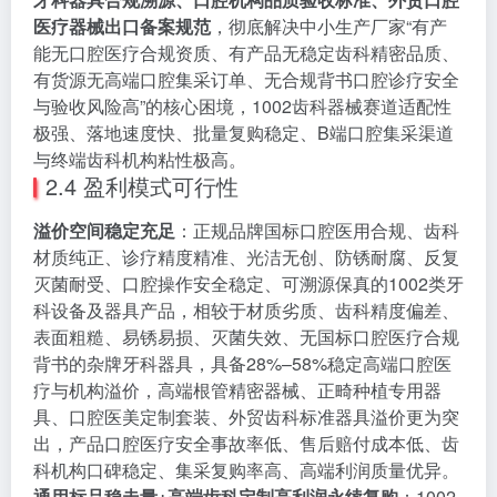
医疗器械出口备案规范
，彻底解决中小生产厂家“有产
能无口腔医疗合规资质、有产品无稳定齿科精密品质、
有货源无高端口腔集采订单、无合规背书口腔诊疗安全
与验收风险高”的核心困境，1002齿科器械赛道适配性
极强、落地速度快、批量复购稳定、B端口腔集采渠道
与终端齿科机构粘性极高。
2.4 盈利模式可行性
溢价空间稳定充足
：正规品牌国标口腔医用合规、齿科
材质纯正、诊疗精度精准、光洁无创、防锈耐腐、反复
灭菌耐受、口腔操作安全稳定、可溯源保真的1002类牙
科设备及器具产品，相较于材质劣质、齿科精度偏差、
表面粗糙、易锈易损、灭菌失效、无国标口腔医疗合规
背书的杂牌牙科器具，具备28%–58%稳定高端口腔医
疗与机构溢价，高端根管精密器械、正畸种植专用器
具、口腔医美定制套装、外贸齿科标准器具溢价更为突
出，产品口腔医疗安全事故率低、售后赔付成本低、齿
科机构口碑稳定、集采复购率高、高端利润质量优异。
通用标品稳走量+高端齿科定制高利润永续复购
：1002