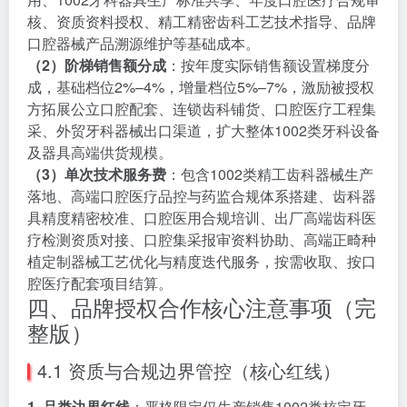
核、资质资料授权、精工精密齿科工艺技术指导、品牌
口腔器械产品溯源维护等基础成本。
（2）阶梯销售额分成
：按年度实际销售额设置梯度分
成，基础档位2%–4%，增量档位5%–7%，激励被授权
方拓展公立口腔配套、连锁齿科铺货、口腔医疗工程集
采、外贸牙科器械出口渠道，扩大整体1002类牙科设备
及器具高端供货规模。
（3）单次技术服务费
：包含1002类精工齿科器械生产
落地、高端口腔医疗品控与药监合规体系搭建、齿科器
具精度精密校准、口腔医用合规培训、出厂高端齿科医
疗检测资质对接、口腔集采报审资料协助、高端正畸种
植定制器械工艺优化与精度迭代服务，按需收取、按口
腔医疗配套项目结算。
四、品牌授权合作核心注意事项（完
整版）
4.1 资质与合规边界管控（核心红线）
1. 品类边界红线
：严格限定仅生产销售1002类核定牙