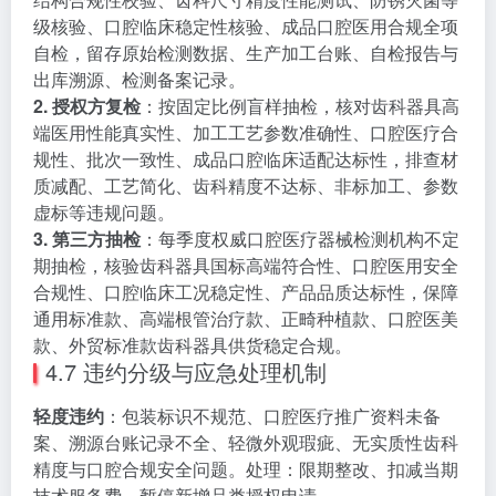
级核验、口腔临床稳定性核验、成品口腔医用合规全项
自检，留存原始检测数据、生产加工台账、自检报告与
出库溯源、检测备案记录。
2. 授权方复检
：按固定比例盲样抽检，核对齿科器具高
端医用性能真实性、加工工艺参数准确性、口腔医疗合
规性、批次一致性、成品口腔临床适配达标性，排查材
质减配、工艺简化、齿科精度不达标、非标加工、参数
虚标等违规问题。
3. 第三方抽检
：每季度权威口腔医疗器械检测机构不定
期抽检，核验齿科器具国标高端符合性、口腔医用安全
合规性、口腔临床工况稳定性、产品品质达标性，保障
通用标准款、高端根管治疗款、正畸种植款、口腔医美
款、外贸标准款齿科器具供货稳定合规。
4.7 违约分级与应急处理机制
轻度违约
：包装标识不规范、口腔医疗推广资料未备
案、溯源台账记录不全、轻微外观瑕疵、无实质性齿科
精度与口腔合规安全问题。处理：限期整改、扣减当期
技术服务费、暂停新增品类授权申请。