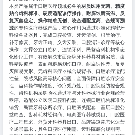
本类产品属于口腔医疗领域必备的
材质医用无菌、精度
贴合齿科标准、硬度适配诊疗操作、耐腐蚀耐高温、反
复灭菌稳定、操作精准无创、咬合适配度高、合规可溯
源
的专科医疗器械产品，核心作用为通过标准化精密牙
科设备及器具，完成口腔检查、牙齿清创、根管治疗、
补牙修复、牙齿正畸、义齿安装、口腔清洁诊疗等核心
操作，支撑公立口腔科、连锁牙科、民营齿科机构常态
化诊疗工作，有效解决市面杂牌牙科器具材质劣质、齿
科精度偏差、表面粗糙易划伤口腔、耐腐蚀性差、反复
灭菌易变形、无齿科医疗器械合规背书、口腔诊疗适配
性差、院感风险高等核心问题，全面保障口腔诊疗安全
性、齿科操作精准度、诊疗规范性、口腔院感防控合规
性、齿科机构采购验收通过率与牙科器械行业合规经营
秩序。适配公立医院口腔科配套、连锁口腔机构标准化
铺货、民营牙科诊所诊疗、口腔医美配套、基层口腔公
益筛查、齿科耗材经销商、电商医疗器械类目、口腔医
疗工程集采、外贸牙科器具出口、品牌渠道常态化运营
全场景需求，具备口腔医疗刚需、齿科院感合规刚需、