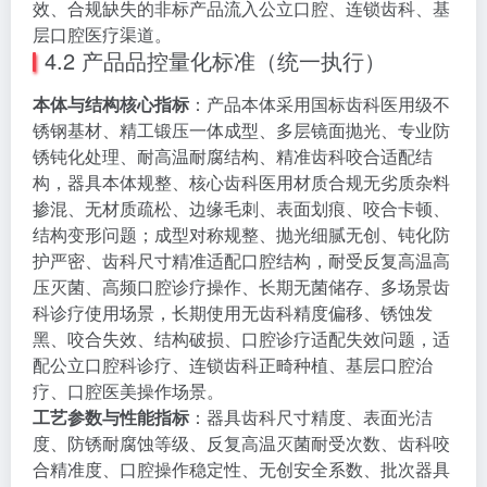
效、合规缺失的非标产品流入公立口腔、连锁齿科、基
层口腔医疗渠道。
4.2 产品品控量化标准（统一执行）
本体与结构核心指标
：产品本体采用国标齿科医用级不
锈钢基材、精工锻压一体成型、多层镜面抛光、专业防
锈钝化处理、耐高温耐腐结构、精准齿科咬合适配结
构，器具本体规整、核心齿科医用材质合规无劣质杂料
掺混、无材质疏松、边缘毛刺、表面划痕、咬合卡顿、
结构变形问题；成型对称规整、抛光细腻无创、钝化防
护严密、齿科尺寸精准适配口腔结构，耐受反复高温高
压灭菌、高频口腔诊疗操作、长期无菌储存、多场景齿
科诊疗使用场景，长期使用无齿科精度偏移、锈蚀发
黑、咬合失效、结构破损、口腔诊疗适配失效问题，适
配公立口腔科诊疗、连锁齿科正畸种植、基层口腔治
疗、口腔医美操作场景。
工艺参数与性能指标
：器具齿科尺寸精度、表面光洁
度、防锈耐腐蚀等级、反复高温灭菌耐受次数、齿科咬
合精准度、口腔操作稳定性、无创安全系数、批次器具