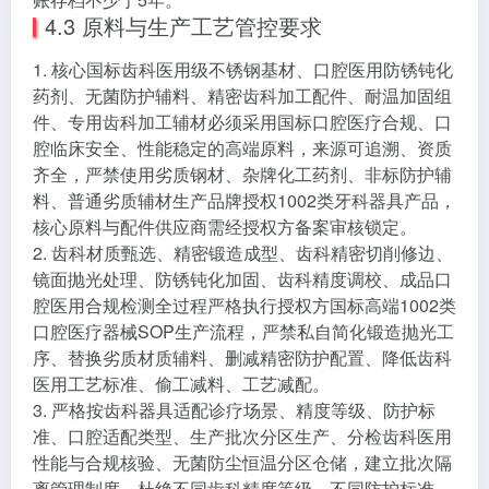
4.3 原料与生产工艺管控要求
1. 核心国标齿科医用级不锈钢基材、口腔医用防锈钝化
药剂、无菌防护辅料、精密齿科加工配件、耐温加固组
件、专用齿科加工辅材必须采用国标口腔医疗合规、口
腔临床安全、性能稳定的高端原料，来源可追溯、资质
齐全，严禁使用劣质钢材、杂牌化工药剂、非标防护辅
料、普通劣质辅材生产品牌授权1002类牙科器具产品，
核心原料与配件供应商需经授权方备案审核锁定。
2. 齿科材质甄选、精密锻造成型、齿科精密切削修边、
镜面抛光处理、防锈钝化加固、齿科精度调校、成品口
腔医用合规检测全过程严格执行授权方国标高端1002类
口腔医疗器械SOP生产流程，严禁私自简化锻造抛光工
序、替换劣质材质辅料、删减精密防护配置、降低齿科
医用工艺标准、偷工减料、工艺减配。
3. 严格按齿科器具适配诊疗场景、精度等级、防护标
准、口腔适配类型、生产批次分区生产、分检齿科医用
性能与合规核验、无菌防尘恒温分区仓储，建立批次隔
离管理制度，杜绝不同齿科精度等级、不同防护标准、