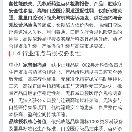
菌性能缺失、无权威药监齿科检测报告、产品口腔诊疗
安全性参差、高端口腔医疗渠道适配性弱、仅能低端流
通、批量口腔诊疗隐患与机构客诉频发、供货违约与合
规经营风险高
等痛点，长期陷入低价内卷、高端口腔医
疗渠道准入失败、利润微薄、口腔医疗合规风险突出的
困境，高度依赖品牌授权实现牙科器具品质升级、药监
合规资质升级、产品溢价升级与高端市场突破。
1.4 行业痛点与授权必要性
中小厂家普遍痛点
：缺少正规品牌1002类牙科设备器具
生产资质与药监合规背书、产品齿科精度与口腔安全参
数无统一高端行业标准、无标准化精密抛光与防锈钝化
工艺、高端正畸种植精密加工与灭菌耐受工艺缺失、批
量产品口腔诊疗稳定性差、无权威口腔医疗合规检测资
料、无法入驻公立口腔与连锁高端齿科渠道、无法参与
口腔医疗集采项目、低端流通安全隐患多、售后赔付成
本极高、盈利空间持续压缩。
品牌授权核心价值
：依托成熟品牌国标1002类牙科设备
及器具标准化生产标准、口腔医疗级品控体系、齿科诊