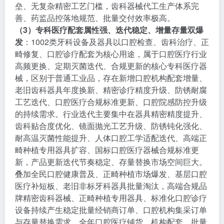
垒、无复杂精密工艺门槛，齿科器械代工生产体系完
善、药监品控落地规范、批量交付效率极高。
（3）专科医疗配套属性强、迭代稳定、增量存量双爆
发
：1002类牙科设备及器具以口腔检查、齿科治疗、正
畸修复、口腔诊疗配套为核心用途，属于口腔医疗行业
高频更换、定期灭菌迭代、合规更新的核心专科医疗器
械，区别于普通工业品，存在新增口腔机构配套增量、
老旧齿科器具年度换新、精密诊疗精度升级、防锈耐腐
工艺迭代、口腔医疗合规标准更新、口腔院感防控升级
的持续需求。行业迭代主要集中在器具精密精度提升、
齿科贴合度优化、镜面抛光工艺升级、防锈钝化强化、
耐高温灭菌性能提升、人体口腔工学适配迭代、高端正
畸种植专用器具扩容、国标口腔医疗器械合规标准更
新，产品更新迭代节奏稳定、存量替换市场空间巨大。
叠加全民口腔健康普及、正畸种植市场爆发、基层口腔
医疗补短板、老旧非标牙科器具批量淘汰，高端合规品
牌精密齿科器械、正畸种植专用器具、标准化口腔诊疗
设备持续产生稳定批量经销商订单、口腔机构集采订单
与存量替换需求，全年口腔医疗铺货、机构配套、批量