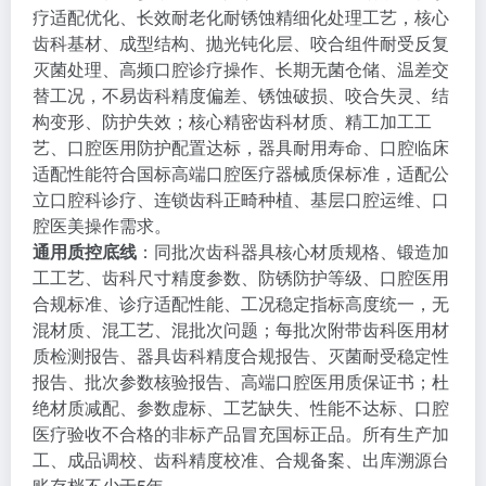
疗适配优化、长效耐老化耐锈蚀精细化处理工艺，核心
齿科基材、成型结构、抛光钝化层、咬合组件耐受反复
灭菌处理、高频口腔诊疗操作、长期无菌仓储、温差交
替工况，不易齿科精度偏差、锈蚀破损、咬合失灵、结
构变形、防护失效；核心精密齿科材质、精工加工工
艺、口腔医用防护配置达标，器具耐用寿命、口腔临床
适配性能符合国标高端口腔医疗器械质保标准，适配公
立口腔科诊疗、连锁齿科正畸种植、基层口腔运维、口
腔医美操作需求。
通用质控底线
：同批次齿科器具核心材质规格、锻造加
工工艺、齿科尺寸精度参数、防锈防护等级、口腔医用
合规标准、诊疗适配性能、工况稳定指标高度统一，无
混材质、混工艺、混批次问题；每批次附带齿科医用材
质检测报告、器具齿科精度合规报告、灭菌耐受稳定性
报告、批次参数核验报告、高端口腔医用质保证书；杜
绝材质减配、参数虚标、工艺缺失、性能不达标、口腔
医疗验收不合格的非标产品冒充国标正品。所有生产加
工、成品调校、齿科精度校准、合规备案、出库溯源台
账存档不少于5年。