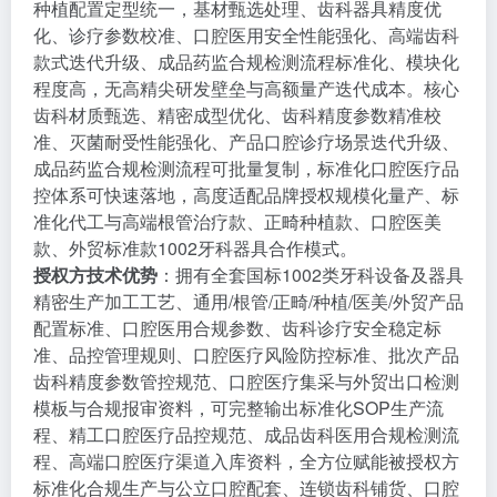
种植配置定型统一，基材甄选处理、齿科器具精度优
化、诊疗参数校准、口腔医用安全性能强化、高端齿科
款式迭代升级、成品药监合规检测流程标准化、模块化
程度高，无高精尖研发壁垒与高额量产迭代成本。核心
齿科材质甄选、精密成型优化、齿科精度参数精准校
准、灭菌耐受性能强化、产品口腔诊疗场景迭代升级、
成品药监合规检测流程可批量复制，标准化口腔医疗品
控体系可快速落地，高度适配品牌授权规模化量产、标
准化代工与高端根管治疗款、正畸种植款、口腔医美
款、外贸标准款1002牙科器具合作模式。
授权方技术优势
：拥有全套国标1002类牙科设备及器具
精密生产加工工艺、通用/根管/正畸/种植/医美/外贸产品
配置标准、口腔医用合规参数、齿科诊疗安全稳定标
准、品控管理规则、口腔医疗风险防控标准、批次产品
齿科精度参数管控规范、口腔医疗集采与外贸出口检测
模板与合规报审资料，可完整输出标准化SOP生产流
程、精工口腔医疗品控规范、成品齿科医用合规检测流
程、高端口腔医疗渠道入库资料，全方位赋能被授权方
标准化合规生产与公立口腔配套、连锁齿科铺货、口腔