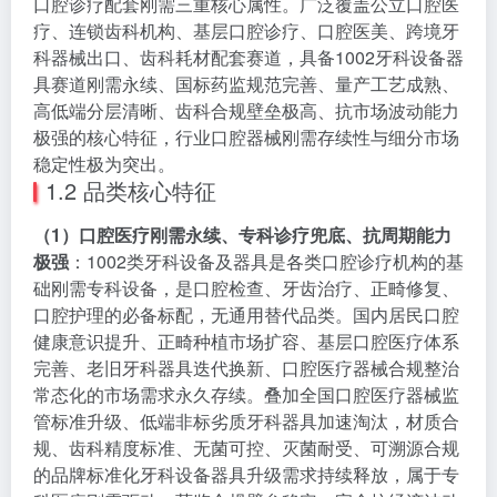
口腔诊疗配套刚需三重核心属性。广泛覆盖公立口腔医
疗、连锁齿科机构、基层口腔诊疗、口腔医美、跨境牙
科器械出口、齿科耗材配套赛道，具备1002牙科设备器
具赛道刚需永续、国标药监规范完善、量产工艺成熟、
高低端分层清晰、齿科合规壁垒极高、抗市场波动能力
极强的核心特征，行业口腔器械刚需存续性与细分市场
稳定性极为突出。
1.2 品类核心特征
（1）口腔医疗刚需永续、专科诊疗兜底、抗周期能力
极强
：1002类牙科设备及器具是各类口腔诊疗机构的基
础刚需专科设备，是口腔检查、牙齿治疗、正畸修复、
口腔护理的必备标配，无通用替代品类。国内居民口腔
健康意识提升、正畸种植市场扩容、基层口腔医疗体系
完善、老旧牙科器具迭代换新、口腔医疗器械合规整治
常态化的市场需求永久存续。叠加全国口腔医疗器械监
管标准升级、低端非标劣质牙科器具加速淘汰，材质合
规、齿科精度标准、无菌可控、灭菌耐受、可溯源合规
的品牌标准化牙科设备器具升级需求持续释放，属于专