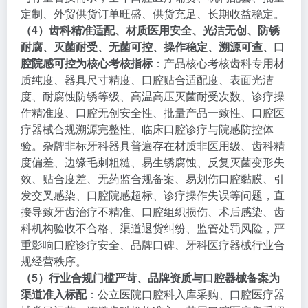
定制、外贸供货订单旺盛、供货充足、长期收益稳定。
（4）齿科精准适配、材质医用安全、光洁无创、防锈
耐腐、灭菌耐受、无菌可控、操作稳定、溯源可查、口
腔院感可控为核心考核指标
：产品核心考核齿科专用材
质纯度、器具尺寸精度、口腔贴合适配度、表面光洁
度、耐腐蚀防锈等级、高温高压灭菌耐受次数、诊疗操
作精准度、口腔无创安全性、批量产品一致性、口腔医
疗器械合规溯源完整性、临床口腔诊疗与院感防控体
验。杂牌非标牙科器具普遍存在材质非医用级、齿科精
度偏差、边缘毛刺粗糙、易生锈腐蚀、反复灭菌变形失
效、贴合度差、无药监合规备案、易划伤口腔黏膜、引
发交叉感染、口腔院感超标、诊疗操作失误等问题，直
接导致牙齿治疗不精准、口腔组织损伤、术后感染、齿
科机构验收不合格、渠道退货纠纷、监管处罚风险，严
重影响口腔诊疗安全、品牌口碑、牙科医疗器械行业合
规经营秩序。
（5）行业合规门槛严苛、品牌资质与口腔器械备案为
渠道准入标配
：公立医院口腔科入库采购、口腔医疗器