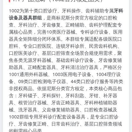
1002为第十类口腔诊疗、牙科操作、齿科辅助专属
牙科
设备及器具群组
，是商标尼斯分类官方核定的口腔检
查、牙科治疗、牙齿修复、正畸辅助、齿科护理配套专
属核心品类，完善10类医疗器械、专科诊疗设备、医用
器具全矩阵细分闭环体系。本群组专属适配各级医院口
腔科、专业口腔医院、连锁牙科诊所、民营齿科机构、
口腔医美诊疗、基层口腔筛查全场景合规使用需求，聚
焦各类无源牙科器械、基础齿科诊疗设备、牙齿修复辅
助器具、正畸配套器具、牙科清洁治疗器具，严格区分
1001通用外科器械、1003医用电子设备、1004理疗设
备、09类口腔检测电子仪器、44类口腔诊疗服务等跨类
非授权商品。依据尼斯分类官方核定，本类核心商品包
含：牙科镊子、牙科探针、牙科刮匙、牙钳、补牙器
具、根管治疗器械、牙齿正畸器具、牙科种植辅助器
械、洗牙器具、义齿修复辅助器具、口腔检查器械及
1002群组专用牙科诊疗配套设备器具，是专业口腔诊
疗、牙齿修复正畸、日常齿科治疗、基层口腔筛查领域
的刚需核心品类。