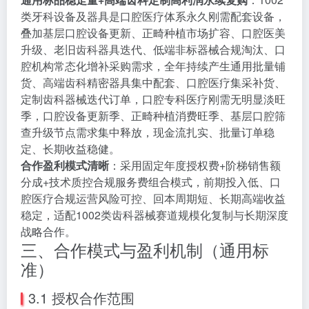
类牙科设备及器具是口腔医疗体系永久刚需配套设备，
叠加基层口腔设备更新、正畸种植市场扩容、口腔医美
升级、老旧齿科器具迭代、低端非标器械合规淘汰、口
腔机构常态化增补采购需求，全年持续产生通用批量铺
货、高端齿科精密器具集中配套、口腔医疗集采补货、
定制齿科器械迭代订单，口腔专科医疗刚需无明显淡旺
季，口腔设备更新季、正畸种植消费旺季、基层口腔筛
查升级节点需求集中释放，现金流扎实、批量订单稳
定、长期收益稳健。
合作盈利模式清晰
：采用固定年度授权费+阶梯销售额
分成+技术质控合规服务费组合模式，前期投入低、口
腔医疗合规运营风险可控、回本周期短、长期高端收益
稳定，适配1002类齿科器械赛道规模化复制与长期深度
战略合作。
三、合作模式与盈利机制（通用标
准）
3.1 授权合作范围