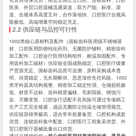
医美、外贸口腔器械流通渠道，双方产能、标准、渠
道、合规体系高度互补，合作落地快、口腔医疗合规风
险极低、高端增量空间稳定充足。
2.2 供应链与品控可行性
1002类核心原材料及配件（国标齿科医用级不锈钢基
材、口腔医用防锈钝化药剂、无菌防护辅料、精密齿科
加工配件、口腔诊疗防滑结构组件、耐温加固配件、专
用齿科加工辅材）供应链全国成熟稳定、口腔医疗级量
产货源充足、国标齿科品质可追溯，原料采购成本透
明、供需稳定，无长期断供、恶意涨价失控风险。1002
类牙科器具结构规整、精密加工稳定性强、仓储损耗极
低、材质不达标、齿科精度偏移、毛刺瑕疵、锈蚀污
染、灭菌变形、口腔诊疗适配不良风险可通过专项精工
生产工艺完全规避，成品无菌防尘恒温仓储管理规范、
供应链容错率极高，适合常年批量备货、口腔机构成套
供货、连锁齿科集中配套、口腔医疗工程集采供货、外
贸口腔医疗器械批量出口供货。
通过品牌授权统一
核心齿科医用材质选型标准、器具齿