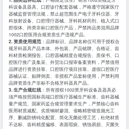
科设备及器具、口腔诊疗配套器械，严格遵守国家医疗
器械监督管理法规，禁止超范围生产电子牙科仪器、牙
科放射设备、口腔理疗器械、牙科耗材药剂、植入式口
腔假体、跨类非标口腔医疗产品，严禁跨品类混用品牌
1002口腔医用合规资质生产违规产品。
2. 资质使用规范
：品牌标识、品牌名称仅可用于授权合
规牙科器具产品本体、外包装、产品铭牌、合格证、齿
科材质检测报告、口腔器械精度合规报告、质保书、口
腔医疗推广及集采、外贸出口报审备案资料，严禁借用
品牌进行资质挂靠、口腔医疗项目挂靠、虚假口腔医疗
器械认证、贴牌倒卖、非授权产品套标使用，严禁利用
品牌资质生产非标不合格牙科器具产品。
3. 生产合规红线
：所有授权1002类牙科设备及器具必
须严格按照国标高端口腔医疗器械生产标准、齿科器械
量产规范、国家药监合规管理要求生产，严禁核心齿科
医用材质减配、劣质钢材掺混、省略精密锻造抛光工
序、删减防锈钝化配置、简化无菌处理工艺，杜绝材质
不达标、齿科精度偏移、表面瑕疵、锈蚀易损、灭菌失