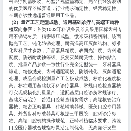
科医疗刚需驱动、药监合规壁垒稳定、完全抗经济波动
的优质医疗器械赛道，行业需求确定性、经营稳定性、
长期存续性远超普通民用工业品。
（2）量产工艺定型成熟、通用基础诊疗与高端正畸种
植双向兼容
：各类1002牙科设备及器具采用国标齿科专
用不锈钢材质、精密锻压成型、微米级精密切削、镜面
抛光工艺、钝化防锈处理、耐高温高压灭菌结构、标准
化齿科尺寸参数，产品器具精度、表面光洁度、齿科适
配度、防锈耐腐蚀等级、反复灭菌耐受性、操作贴合
度、批量产品参数一致性行业完全定型统一，牙科器具
锻造、精修抛光、齿科适配调校、防锈钝化、灭菌适配
处理、成品合规检测量产工艺极致成熟、标准化程度极
高。标准通用基础款牙科诊疗器具、常规口腔检查器械
可实现规模化批量量产，适配基层口腔诊所常规诊疗、
基础牙齿治疗、普通口腔筛查铺货需求；高端根管治疗
器械、精密正畸器具、种植辅助器械、医美口腔专用器
具、外贸齿科标准器具可根据三甲医院口腔科诊疗标
准、高端口腔机构操作规范、正畸种植临床要求、跨境
口腔医疗器械合规指标灵活定制优化，无高额研发壁