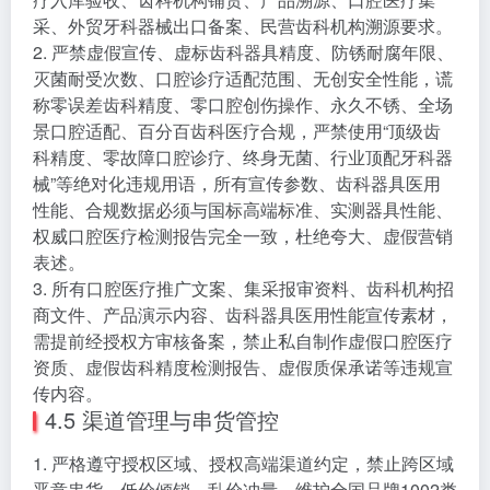
采、外贸牙科器械出口备案、民营齿科机构溯源要求。
2. 严禁虚假宣传、虚标齿科器具精度、防锈耐腐年限、
灭菌耐受次数、口腔诊疗适配范围、无创安全性能，谎
称零误差齿科精度、零口腔创伤操作、永久不锈、全场
景口腔适配、百分百齿科医疗合规，严禁使用“顶级齿
科精度、零故障口腔诊疗、终身无菌、行业顶配牙科器
械”等绝对化违规用语，所有宣传参数、齿科器具医用
性能、合规数据必须与国标高端标准、实测器具性能、
权威口腔医疗检测报告完全一致，杜绝夸大、虚假营销
表述。
3. 所有口腔医疗推广文案、集采报审资料、齿科机构招
商文件、产品演示内容、齿科器具医用性能宣传素材，
需提前经授权方审核备案，禁止私自制作虚假口腔医疗
资质、虚假齿科精度检测报告、虚假质保承诺等违规宣
传内容。
4.5 渠道管理与串货管控
1. 严格遵守授权区域、授权高端渠道约定，禁止跨区域
恶意串货、低价倾销、乱价冲量，维护全国品牌1002类