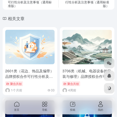
可行性分析及注意事项（通用标
行性分析及注意事项（通用标准
准版）
版）
相关文章
2601类（花边、饰品及编带）
3706类（机械、电器设备的安
品牌授权合作可行性分析及注
装与修理）品牌授权合作可行
意事项（通用标准版）
性分析及注意事项（通用标准
聚合共创
聚合共创
版）
1个月前
33
4周前
28
首页
导航
投稿
我的