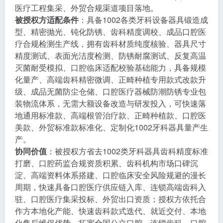
医疗工程集采、外贸合规渠道项目落地。
被授权方适配条件
：具备1002各类牙科设备器具锻造成
型、精密抛光、钝化防锈、齿科精度调校、成品口腔医
疗合规检测生产线，拥有齿科材质纯度核验、器具尺寸
精度测试、表面光洁度检测、防锈耐腐测试、反复高温
灭菌耐受模拟、口腔临床适配校验基础能力，具备规模
化量产、高端齿科精密微调、正畸种植专用款式改款升
级、成品无菌防尘仓储、口腔医疗器械防潮防锈专业包
装物流体系，无需大额设备改造与研发投入，可快速落
地通用标准款、高端根管治疗款、正畸种植款、口腔医
美款、外贸标准款标准化、定制化1002牙科器具量产生
产。
协同价值
：被授权方省去1002类牙科器具齿科精度标准
打磨、口腔药监合规资质积累、齿科机构市场口碑沉
淀、高端资料体系搭建、口腔临床安全风险规避的漫长
周期，快速具备口腔医疗供应链入库、连锁高端齿科入
驻、口腔医疗集采投标、外贸出口资质；授权方依托合
作方本地化产能、快速齿科款式迭代、就近交付、本地
化售后维保优势，拓宽全国公立口腔、连锁齿科、口腔