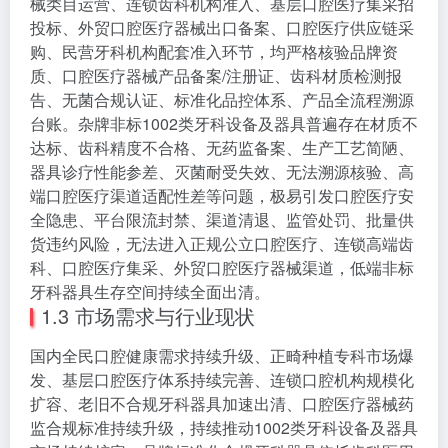
械类目运营、连锁齿科机构准入、基层口腔医疗集采招
投标、外贸口腔医疗器械出口备案、口腔医疗供应链采
购、民营牙科机构配套准入环节，均严格核验品牌资
质、口腔医疗器械产品备案/注册证、齿科材质检测报
告、无菌合规认证、标准化品控体系、产品全流程溯源
台账。杂牌非标1002类牙科设备及器具普遍存在材质不
达标、齿科精度不合格、无药监备案、生产工艺简陋、
器具诊疗性能参差、灭菌耐受失效、无法溯源核验、高
端口腔医疗渠道适配性差等问题，极易引发口腔医疗安
全隐患、平台限流封禁、渠道清退、监管处罚、批量供
货违约风险，无法进入正规公立口腔医疗、连锁高端齿
科、口腔医疗集采、外贸口腔医疗器械渠道，低端非标
牙科器具生存空间持续全面出清。
1.3 市场需求与行业现状
国内全民口腔健康需求持续升级、正畸种植专科市场爆
发、基层口腔医疗体系持续完善、连锁口腔机构规模化
扩容、老旧不合规牙科器具加速出清、口腔医疗器械药
监合规标准持续升级，持续推动1002类牙科设备及器具