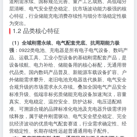
道刚需永续、国标规范完善、量产工艺成熟、高低端分
层清晰、电气安全壁垒稳定、抗市场波动能力极强的核
心特征，行业储能充电消费存续性与细分市场稳定性极
为突出。
1.2 品类核心特征
（1）全域刚需永续、电气配套兜底、抗周期能力极
强
：0922类电池、充电器是所有电子电气设备、数码产
品、运载工具、工业小型设备的基础刚需配套产品，是
设备续航、电力补给、储能备用的核心标配，无通用替
代品类。国内数码产品普及、新能源车载设备扩容、户
外储能需求攀升、老旧电池充电器迭代换新、电气安全
合规升级的市场需求永久存续。叠加全国电气产品安全
标准升级、低端非标劣质储能充电设备加速淘汰，容量
真实、充电稳定、温控安全、防护达标、电压适配精
准、可溯源合规的品牌标准化电池及充电器升级需求持
续释放，属于硬件刚需驱动、电气安全壁垒稳定、完全
抗经济波动的优质电气配套赛道，行业需求确定性、经
营稳定性、长期存续性远超普通通用电子配件。