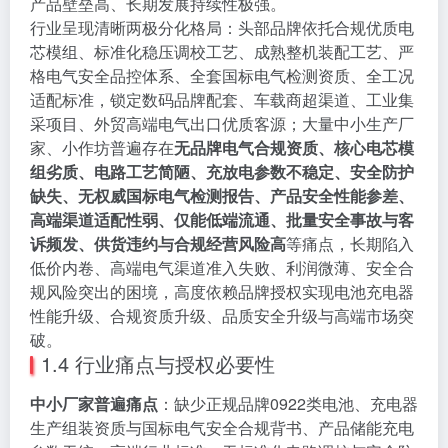
产品壁垒高、长期发展持续性极强。
行业呈现清晰两极分化格局：头部品牌依托合规优质电
芯模组、标准化稳压调校工艺、成熟整机装配工艺、严
格电气安全品控体系、全套国标电气检测资质、全工况
适配标准，锁定数码品牌配套、车载商超渠道、工业集
采项目、外贸高端电气出口优质客源；大量中小生产厂
家、小作坊普遍存在
无品牌电气合规资质、核心电芯模
组劣质、电路工艺简陋、充放电参数不稳定、安全防护
缺失、无权威国标电气检测报告、产品安全性能参差、
高端渠道适配性弱、仅能低端流通、批量安全事故与客
诉频发、供货违约与合规经营风险高
等痛点，长期陷入
低价内卷、高端电气渠道准入失败、利润微薄、安全合
规风险突出的困境，高度依赖品牌授权实现电池充电器
性能升级、合规资质升级、品质安全升级与高端市场突
破。
1.4 行业痛点与授权必要性
中小厂家普遍痛点
：缺少正规品牌0922类电池、充电器
生产组装资质与国标电气安全合规背书、产品储能充电