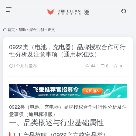
首页
•
帮助
•
聚合共创
•
正文
0922类（电池，充电器）品牌授权合作可行
性分析及注意事项（通用标准版）
1个月前发布
44
0
0
0922类（电池，充电器）品牌授权合作可行性分析及注
意事项（通用标准版）
一、品类概述与行业基础属性
1.1 产品范畴（0922官方核定品类）