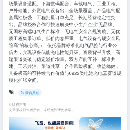
场景设备适配、下游数码配套、车载电气、工业工程、
户外储能、外贸电气设备出口全场景覆盖，产品电气配
套属性极强、工程批量订单充足、长期经营稳定性突
出。品牌授权合作可快速解决中小生产企业“无品牌、
无国标高端电气生产标准、无电气安全合规资质、无优
质工程集采订单、低价内卷严重、电气设备合规安全风
险高”的核心痛点，依托品牌标准化电气品控与行业公
信力，实现设备储能充电性能升级、资质背书升级、高
端渠道突破与稳定溢价增量。双方产能互补、标准共
建、工艺共治、渠道共享，合作风险极低、收益稳健，
具备极高的可持续合作价值与0922类电池充电器赛道规
模化扩张空间。
聚合共创
©
版权声明
文章版权归作者所有，未经允许请勿转载。