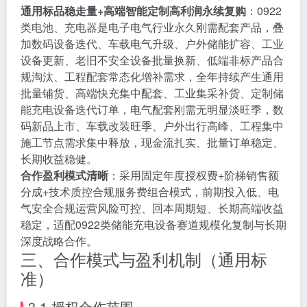
通用标品稳走量+高端智能定制高利润永续复购
：0922
类电池、充电器是电子电气行业永久刚需配套产品，叠
加数码设备迭代、车载电气升级、户外储能扩容、工业
设备更新、老旧不安全设备批量换新、低端非标产品合
规淘汰、工程配套常态化增补需求，全年持续产生通用
批量铺货、高端快充集中配套、工业集采补货、定制储
能充电设备迭代订单，电气配套刚需无明显淡旺季，数
码新品上市、车载改装旺季、户外出行高峰、工程集中
施工节点需求集中释放，现金流扎实、批量订单稳定、
长期收益稳健。
合作盈利模式清晰
：采用固定年度授权费+阶梯销售额
分成+技术质控合规服务费组合模式，前期投入低、电
气安全合规运营风险可控、回本周期短、长期高端收益
稳定，适配0922类储能充电设备赛道规模化复制与长期
深度战略合作。
三、合作模式与盈利机制（通用标
准）
3.1 授权合作范围