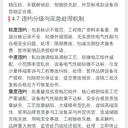
稳压款、车载耐候款、智能快充款、外贸标准款设备供
货稳定合规。
4.7 违约分级与应急处理机制
轻度违约
：包装标识不规范、工程推广资料未备案、溯
源台账记录不全、轻微外观瑕疵、无实质性电气性能与
合规安全问题。处理：限期整改、扣减当期技术服务
费、暂停新增品类授权申请。
中度违约
：私自微调组装调校工艺、轻微电芯组件减
配、小范围串货乱价、设备电气性能轻微不达标、引发
少量终端客诉与工程整改纠纷。处理：暂停品牌设备生
产授权、扣除部分保证金、提交整改报告，连续三批次
复检合格后方可恢复合作。
重度违约
：批量掺混劣质电芯组件、核心精密组装工艺
严重减配、设备电气性能批量不达标、安全合规资质批
量缺失、工艺批量缺陷、大规模串货乱价、虚假高端宣
传、冒用品牌资质参与工业集采与外贸供货、造成储能
充电失效、用电安全事故、工程验收失败、集采解约、
品牌重大舆情、监管处罚或经济损失。处理：立即终止