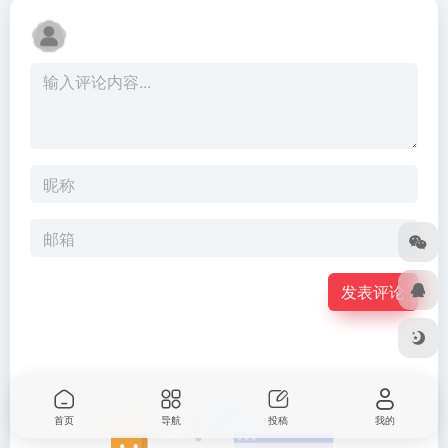
发表评论
首页
导航
投稿
我的