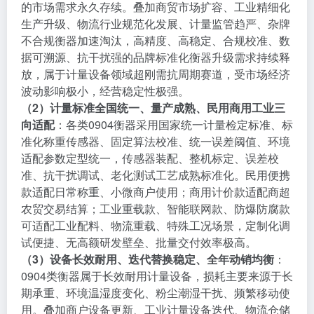
的市场需求永久存续。叠加商贸市场扩容、工业精细化
生产升级、物流行业规范化发展、计量监管趋严、杂牌
不合规衡器加速淘汰，高精度、高稳定、合规校准、数
据可溯源、抗干扰强的品牌标准化衡器升级需求持续释
放，属于计量设备领域超刚需抗周期赛道，受市场经济
波动影响极小，经营稳定性极强。
（2）计量标准全国统一、量产成熟、民用商用工业三
向适配
：各类0904衡器采用国家统一计量检定标准、标
准化称重传感器、固定算法校准、统一误差阈值、环境
适配参数定型统一，传感器装配、整机标定、误差校
准、抗干扰调试、老化测试工艺成熟标准化。民用便携
款适配日常称重、小微商户使用；商用计价款适配商超
农贸交易结算；工业重载款、智能联网款、防爆防腐款
可适配工业配料、物流重载、特殊工况场景，定制化调
试便捷、无高额研发壁垒、批量交付效率极高。
（3）设备长效耐用、迭代替换稳定、全年动销均衡
：
0904类衡器属于长效耐用计量设备，损耗主要来源于长
期承重、环境温湿度变化、粉尘潮湿干扰、频繁移动使
用。叠加商户设备更新、工业计量设备迭代、物流仓储