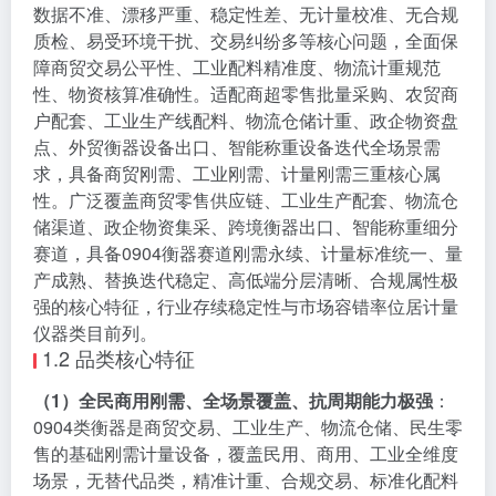
数据不准、漂移严重、稳定性差、无计量校准、无合规
质检、易受环境干扰、交易纠纷多等核心问题，全面保
障商贸交易公平性、工业配料精准度、物流计重规范
性、物资核算准确性。适配商超零售批量采购、农贸商
户配套、工业生产线配料、物流仓储计重、政企物资盘
点、外贸衡器设备出口、智能称重设备迭代全场景需
求，具备商贸刚需、工业刚需、计量刚需三重核心属
性。广泛覆盖商贸零售供应链、工业生产配套、物流仓
储渠道、政企物资集采、跨境衡器出口、智能称重细分
赛道，具备0904衡器赛道刚需永续、计量标准统一、量
产成熟、替换迭代稳定、高低端分层清晰、合规属性极
强的核心特征，行业存续稳定性与市场容错率位居计量
仪器类目前列。
1.2 品类核心特征
（1）全民商用刚需、全场景覆盖、抗周期能力极强
：
0904类衡器是商贸交易、工业生产、物流仓储、民生零
售的基础刚需计量设备，覆盖民用、商用、工业全维度
场景，无替代品类，精准计重、合规交易、标准化配料