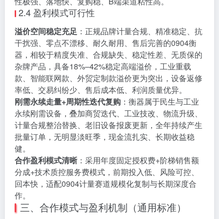
性极强、落地快、复购稳、B端渠道粘性高。
2.4 盈利模式可行性
溢价空间稳定充足
：正规品牌计量合规、精准稳定、抗
干扰强、零点不漂移、耐久耐用、售后完善的0904衡
器，相较于精度失准、合规缺失、稳定性差、无质保的
杂牌产品，具备18%–42%稳定高端溢价，工业重载
款、智能联网款、外贸定制款溢价更为突出，设备返修
率低、交易纠纷少、售后成本低、利润质量优异。
刚需永续走量+周期性迭代复购
：衡器属于民生与工业
永续刚需设备，叠加商贸迭代、工业技改、物流升级、
计量合规整治替换、老旧设备报废更新，全年持续产生
批量订单，无明显淡旺季，现金流扎实、长期收益稳
健。
合作盈利模式清晰
：采用年度固定授权费+阶梯销售额
分成+技术质控服务费模式，前期投入低、风险可控、
回本快，适配0904计量赛道规模化复制与长期深度合
作。
三、合作模式与盈利机制（通用标准）