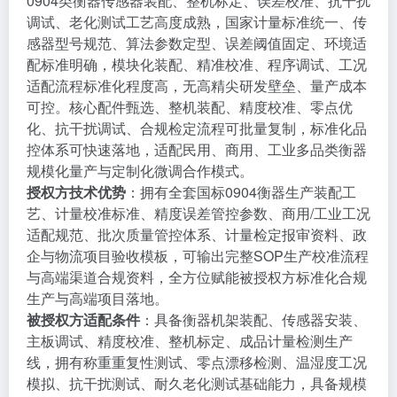
0904类衡器传感器装配、整机标定、误差校准、抗干扰
调试、老化测试工艺高度成熟，国家计量标准统一、传
感器型号规范、算法参数定型、误差阈值固定、环境适
配标准明确，模块化装配、精准校准、程序调试、工况
适配流程标准化程度高，无高精尖研发壁垒、量产成本
可控。核心配件甄选、整机装配、精度校准、零点优
化、抗干扰调试、合规检定流程可批量复制，标准化品
控体系可快速落地，适配民用、商用、工业多品类衡器
规模化量产与定制化微调合作模式。
授权方技术优势
：拥有全套国标0904衡器生产装配工
艺、计量校准标准、精度误差管控参数、商用/工业工况
适配规范、批次质量管控体系、计量检定报审资料、政
企与物流项目验收模板，可输出完整SOP生产校准流程
与高端渠道合规资料，全方位赋能被授权方标准化合规
生产与高端项目落地。
被授权方适配条件
：具备衡器机架装配、传感器安装、
主板调试、精度校准、整机标定、成品计量检测生产
线，拥有称重重复性测试、零点漂移检测、温湿度工况
模拟、抗干扰测试、耐久老化测试基础能力，具备规模