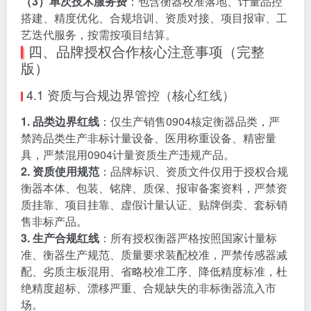
（3）单次技术服务费
：包含衡器校准落地、计量品控
搭建、精度优化、合规培训、资质对接、项目报审、工
艺迭代服务，按需按项目结算。
四、品牌授权合作核心注意事项（完整
版）
4.1 资质与合规边界管控（核心红线）
1. 品类边界红线
：仅生产销售0904核定衡器品类，严
禁跨品类生产非标计量设备、医用称重设备、精密量
具，严禁混用0904计量资质生产违规产品。
2. 资质使用规范
：品牌标识、资质文件仅用于授权合规
衡器本体、包装、铭牌、质保、报审备案资料，严禁资
质挂靠、项目挂靠、虚假计量认证、贴牌倒卖、套标销
售非标产品。
3. 生产合规红线
：所有授权衡器严格按照国家计量标
准、衡器生产规范、质量要求装配校准，严禁传感器减
配、劣质主板混用、省略校准工序、降低精度标准，杜
绝精度超标、漂移严重、合规缺失的非标衡器流入市
场。