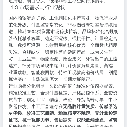
道清退、项目否决，低端非标生存空间持续清零。
1.3 市场需求与行业现状
国内商贸流通扩容、工业精细化生产普及、物流行业规
范化升级、计量监管常态化、非标衡器专项整治持续推
进，推动0904类衡器市场稳步扩容。品牌标准化合规衡
器依托精准称重、稳定不漂移、强抗干扰、计量检定合
规、数据可溯源、长效耐用的核心优势，全面替代精度
失准、合规缺失、稳定性差的杂牌产品，成为民生商
贸、工业生产、物流仓储、政企集采、外贸出口的主流
选择。细分市场呈现中端商用计价款海量走量、高端工
业重载款、智能联网款、特种工况款高溢价格局，刚需
属性突出、市场体量庞大、长期发展稳定。
行业两极分化明显：头部品牌依托标准化传感器配置、
精准校准工艺、合规计量检定、严格品控体系、全套资
质背书，锁定工业、物流、政企、外贸高端订单；中小
衡器作坊、小工厂普遍存在
无品牌计量资质、传感器选
材劣质、校准工艺简陋、称重精度不稳定、无计量检定
证书、抗干扰能力弱、售后缺失、仅能低端流通、监管
风险极高
等痛点，长期陷入低价内卷、高端渠道无缘、