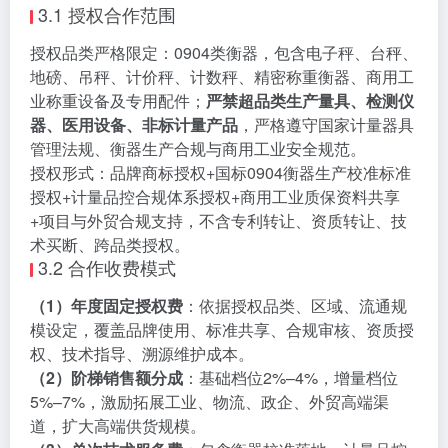
3.1 授权合作范围
授权品类严格限定：0904类衡器，包含电子秤、台秤、
地磅、吊秤、计价秤、计数秤、精密称重衡器、商用工
业称重设备及专用配件；
严禁超品类生产量具、检测仪
器、医用设备、非标计量产品
，严格遵守国家计量器具
管理法规、衡器生产合规与商用工业安全规范。
授权形式：品牌商标授权+国标0904衡器生产校准标准
授权+计量品控合规体系授权+商用工业质保资料共享
+项目与外贸合规支持，不含专利转让、资质转让、技
术买断、跨品类授权。
3.2 合作收费模式
（1）年度固定授权费
：依据授权品类、区域、流通规
模设定，覆盖品牌使用、标准共享、合规审核、资质授
权、技术指导、溯源维护成本。
（2）阶梯销售额分成
：基础档位2%–4%，增量档位
5%–7%，激励拓展工业、物流、政企、外贸高端渠
道，扩大高端供货规模。