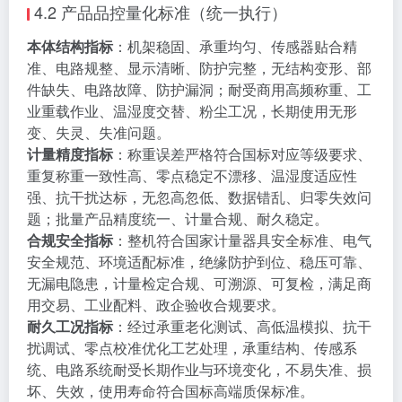
4.2 产品品控量化标准（统一执行）
本体结构指标
：机架稳固、承重均匀、传感器贴合精
准、电路规整、显示清晰、防护完整，无结构变形、部
件缺失、电路故障、防护漏洞；耐受商用高频称重、工
业重载作业、温湿度交替、粉尘工况，长期使用无形
变、失灵、失准问题。
计量精度指标
：称重误差严格符合国标对应等级要求、
重复称重一致性高、零点稳定不漂移、温湿度适应性
强、抗干扰达标，无忽高忽低、数据错乱、归零失效问
题；批量产品精度统一、计量合规、耐久稳定。
合规安全指标
：整机符合国家计量器具安全标准、电气
安全规范、环境适配标准，绝缘防护到位、稳压可靠、
无漏电隐患，计量检定合规、可溯源、可复检，满足商
用交易、工业配料、政企验收合规要求。
耐久工况指标
：经过承重老化测试、高低温模拟、抗干
扰调试、零点校准优化工艺处理，承重结构、传感系
统、电路系统耐受长期作业与环境变化，不易失准、损
坏、失效，使用寿命符合国标高端质保标准。