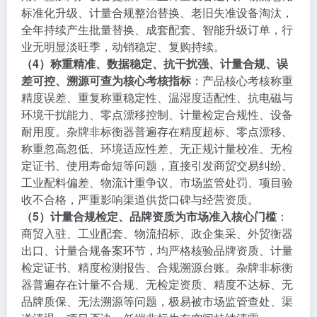
标准化升级、计量合规整治替换、老旧失准设备淘汰，
全年持续产生批量替换、成套配套、智能升级订单，行
业无明显淡旺季，动销稳定、复购持续。
（4）称重精准、数据稳定、抗干扰强、计量合规、误
差可控、溯源可查为核心考核指标
：产品核心考核称重
精度误差、重复称重稳定性、温湿度适配性、抗电磁与
环境干扰能力、零点漂移控制、计量检定合规性、设备
耐用度。杂牌非标衡器普遍存在精度超标、零点漂移、
称重忽高忽低、环境适应性差、无正规计量校准、无检
定证书、使用寿命短等问题，直接引发商贸交易纠纷、
工业配料偏差、物流计重争议、市场监管处罚、项目验
收不合格，严重影响渠道供货口碑与经营资质。
（5）计量合规检定、品牌资质为市场准入核心门槛
：
商贸入驻、工业配套、物流招标、政企集采、外贸衡器
出口、计量合规备案环节，均严格核验品牌资质、计量
检定证书、精度检测报告、合规溯源台账。杂牌非标衡
器普遍存在计量不合规、无检定资质、精度不达标、无
品牌质保、无法溯源等问题，极易被市场监管查处、渠