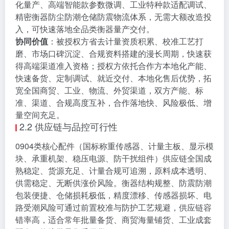
化量产、高端智能款参数微调、工业特种款适配调试、
精密衡器防尘防潮仓储防震物流体系，无需大额改造投
入，可快速落地全品类衡器量产交付。
协同价值
：被授权方省去计量资质积累、校准工艺打
磨、市场口碑沉淀、合规资料搭建的漫长周期，快速获
得高端渠道准入资格；授权方依托合作方本地化产能、
快速备货、定制调试、就近交付、本地化售后优势，拓
宽全国商贸、工业、物流、外贸渠道，双方产能、标
准、渠道、合规高度互补，合作落地快、风险极低、增
量空间充足。
2.2 供应链与品控可行性
0904类核心配件（国标称重传感器、计量主板、显示模
块、承重机架、稳压电源、防干扰组件）供应链全国成
熟稳定、货源充足、计量合规可追溯，原料成本透明、
供需稳定、无断供涨价风险。衡器结构规整、防震防潮
包装便捷、仓储损耗极低，精度漂移、传感器损坏、电
路受潮风险可通过前置校准与防护工艺规避，供应链容
错率高，适合常年批量备货、商贸海量铺货、工业成套