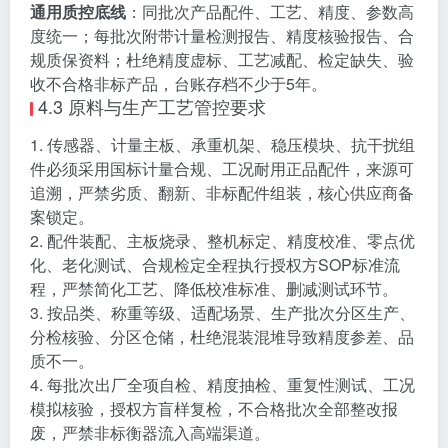
通用质控底线
：同批次产品配件、工艺、精度、参数高
度统一；每批次附带计量检测报告、精度核验报告、合
规质保资料；杜绝精度虚标、工艺减配、检定缺失、验
收不合格非标产品，台账存档不少于5年。
4.3 原料与生产工艺管控要求
1. 传感器、计量主板、承重机架、稳压模块、抗干扰组
件必须采用国标计量合规、工况耐用正品配件，来源可
追溯，严禁劣质、翻新、非标配件组装，核心供应商备
案锁定。
2. 配件装配、主板烧录、整机标定、精度校准、零点优
化、老化测试、合规检定全程执行授权方SOP标准流
程，严禁简化工艺、降低校准标准、删减测试环节。
3. 按品类、称重等级、适配场景、生产批次分区生产、
分检核验、分区仓储，杜绝混装混堆导致精度参差、品
质不一。
4. 每批次出厂全项自检、精度抽检、重复性测试、工况
模拟核验，授权方盲样复检，不合格批次全部整改报
废，严禁非标衡器流入高端渠道。