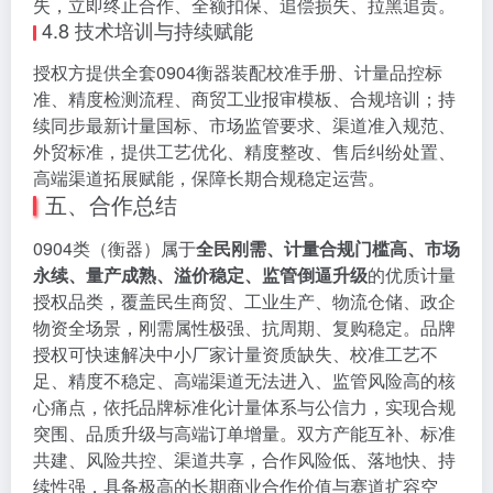
失，立即终止合作、全额扣保、追偿损失、拉黑追责。
4.8 技术培训与持续赋能
授权方提供全套0904衡器装配校准手册、计量品控标
准、精度检测流程、商贸工业报审模板、合规培训；持
续同步最新计量国标、市场监管要求、渠道准入规范、
外贸标准，提供工艺优化、精度整改、售后纠纷处置、
高端渠道拓展赋能，保障长期合规稳定运营。
五、合作总结
0904类（衡器）属于
全民刚需、计量合规门槛高、市场
永续、量产成熟、溢价稳定、监管倒逼升级
的优质计量
授权品类，覆盖民生商贸、工业生产、物流仓储、政企
物资全场景，刚需属性极强、抗周期、复购稳定。品牌
授权可快速解决中小厂家计量资质缺失、校准工艺不
足、精度不稳定、高端渠道无法进入、监管风险高的核
心痛点，依托品牌标准化计量体系与公信力，实现合规
突围、品质升级与高端订单增量。双方产能互补、标准
共建、风险共控、渠道共享，合作风险低、落地快、持
续性强，具备极高的长期商业合作价值与赛道扩容空