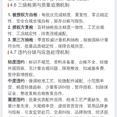
4.6 三级检测与质量追溯机制
1. 被授权方自检
：每批次完成精度、重复性、零点稳定
性、安全合规全项自检，留存台账与报告。
2. 授权方复检
：盲样抽检批次精度一致性、工艺合规
性、工况稳定性，排查违规减配。
3. 第三方抽检
：季度权威计量机构抽检，核验国标计量
符合性、批量品质稳定性，保障合规供货。
4.7 违约分级与应急处理机制
轻度违约
：标识不规范、资料未备案、台账不全、轻微
外观瑕疵、无计量合规问题，限期整改、扣减服务费、
暂停新增授权。
中度违约
：微调校准工艺、轻微配件减配、小范围串
货、精度轻微超标、少量客诉纠纷，暂停授权、扣除保
证金、整改复检合格恢复合作。
重度违约
：批量劣质配件混用、校准工艺严重缺失、批
量计量失准、大规模串货、虚假资质宣传、冒用品牌参
与投标、引发监管处罚、交易纠纷、品牌舆情、经济损