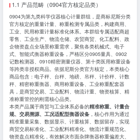
1.1 产品范畴（0904官方核定品类）
0904为第九类科学仪器核心计量群组，是商标尼斯分类
官方核定的重量计量、称重检测专属品类，构建商用、
工业、民用称重计量标准化体系。本群组专属适配商超
零售、工业生产、物流仓储、农贸商贸、化工配料、政
企物资盘点全场景称重需求，聚焦各类机械式、电子
式、智能式衡器称重设备，严格区分0905量具、0902
记数检测器、0910精密测量仪器、第十类医用称重设备
等跨类非授权商品。依据尼斯分类官方核定，本类核心
商品包含：电子秤、台秤、地磅、吊秤、计价秤、计数
秤、精密称重衡器、商用称重设备、工业称重配套器
具，是商贸交易、工业配料、物流计重、物资核算、精
准称重管控的刚需核心品类。
本类产品属于商贸与工业体系必备的
精准称重、计量合
规、交易溯源、工况适配型衡器设备
，核心作用为通过
精准重量采集、数据显示、计重核算、数据留存，实现
商贸交易标准化、工业配料精准化、物流计重规范化、
物资盘点精准化，有效解决市面杂牌衡器称重偏差大、