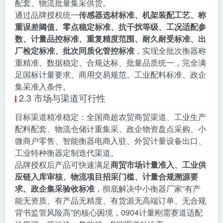
配套、物流批量集采供货。
通过品牌授权统一
传感器选材标准、机架装配工艺、称
重误差阈值、零点稳定标准、抗干扰等级、工况适配参
数、计量品控标准、重复精度范围、耐久耐受标准、出
厂检定标准、批次同质化管控标准
，实现全批次衡器称
重精准、数据稳定、合规达标、批量品质统一，完全满
足国标计量要求、商用交易规范、工业配料标准、政企
集采准入条件。
2.3 市场与渠道可行性
目标渠道精准稳定：全国商超农贸商贸渠道、工业生产
配料配套、物流仓储计重集采、政企物资盘点采购、小
微商户零售、智能衡器电商入驻、外贸计量设备出口、
工业特种衡器定制迭代渠道。
品牌授权后产品可快速满足
商贸市场计量准入、工业供
应链入库审核、物流项目招采门槛、计量合规溯源要
求、政企集采验收标准
，彻底解决中小衡器厂家“有产
能无资质、有产品无精度、有货源无高端订单、无合规
背书监管风险高”的核心困境，0904计量刚需赛道适配