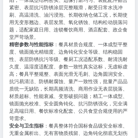
紧密、表层抗污防锈涂层完整顺滑，耐受日常水洗冲
刷、高温清洗、油污浸泡、长期收纳仓储工况，长期使
用无变形翘边、表层发黑、氧化锈蚀、结构松动脱落问
题，适配家庭日用、连锁餐饮商用、酒店配套、政企食
堂严苛场景。
精密参数与性能指标
：餐具材质合规度、一体成型平整
度、镜面抛光精细度、边角钝化安全等级、结构稳固
性、表层防锈抗污等级、餐厨工况适配系数、耐清洗耐
久度、温湿度适配度、参数一致性真实达标，无虚标虚
高；餐具平整规整、表面光滑无毛刺、边角圆润安全、
抗污易清洁、防锈耐腐蚀、量产一致性强，批量产品品
质统一无缺陷，长期高频清洗、商用作业无表层脱落、
材质超标、性能衰减、变形破损问题；精工一体成型、
镜面抛光校准、安全圆角钝化、抗污防锈强化，完全满
足高端日用、餐饮标准化配套、公共食堂合规使用的严
苛需求。
安全与卫生指标
：餐具整体符合国标食品级安全标准、
无重金属析出、无有害物质残留、边角钝化彻底无划伤