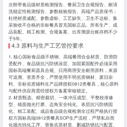
次附带食品级材质检测报告、餐厨卫生合规报告、耐清
洗稳定性检测报告、参数核验报告、高端产品质保书；
杜绝材质减配、参数虚标、工艺缺失、卫生不达标、集
采验收不合格的非标餐具冒充国标正品。所有生产、成
品装配、精工检测、合规备案、出库溯源台账存档不少
于5年。
4.3 原料与生产工艺管控要求
1. 核心国标食品级不锈钢、高端餐用合金材质、防滑防
烫配件、食品级抗污防锈涂层、加固紧固配件必须采用
国标高端餐厨器具合规、日用商用安全耐用原料，来源
可追溯、资质齐全，严禁使用不明劣质钢材、废旧杂
料、非标劣质辅料生产品牌授权0812类餐具，核心原料
与配件供应商需经授权方备案审核锁定。
2. 材质甄选、精密裁切、一体冲压成型、平整校准修
型、镜面抛光打磨、边角安全钝化、表层抗污防锈固
化、精工装配、成品食品级合规检测全过程严格执行授
权方国标高端0812类餐具SOP生产流程，严禁私自简
化抛光钝化工序、替换劣质材质、删减防锈抗污配置、