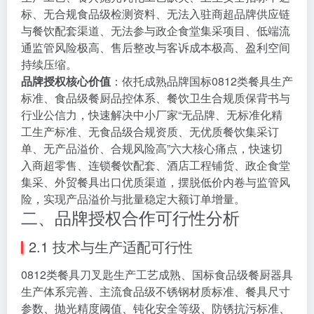
标、无合规食品级检测资料、无法入驻商超品牌供应链
与餐饮配套渠道、无法参与政企食堂集采项目、低端流
通监管风险极高、售后整改与客诉成本极高、盈利空间
持续压缩。
品牌授权核心价值
：依托成熟品牌国标0812类餐具生产
标准、食品级餐厨品控体系、餐饮卫生合规质保背书与
行业公信力，快速解决中小厂家“无品牌、无标准化精
工生产标准、无食品级合规资质、无优质餐饮集采订
单、无产品溢价、合规风险高”六大核心痛点，快速切
入商超零售、连锁餐饮配套、酒店工程铺货、政企食堂
集采、外贸餐具出口优质渠道，摆脱低价内卷与监管风
险，实现产品溢价与批量稳定大额订单增量。
二、品牌授权合作可行性分析
2.1 技术与生产适配可行性
0812类餐具刀叉匙生产工艺成熟、国标食品级餐厨器具
生产体系完善、主流食品级不锈钢材质标准、餐具尺寸
参数、抛光精度阈值、钝化安全等级、防锈抗污标准、