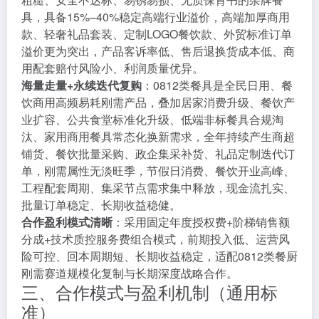
具，具备15%–40%稳定高端行业溢价，高端加厚商用
款、轻奢礼品套装、定制LOGO餐饮款、外贸标准订单
溢价更为突出，产品客诉率低、售后退换货成本低、商
用配套赔付风险小、利润质量优异。
海量走量+永续迭代复购
：0812类餐具是全民日用、餐
饮商用高频易耗刚需产品，叠加居家消费升级、餐饮产
业扩容、公共食堂标准化升级、低端非标餐具合规淘
汰、家用商用餐具常态化换新需求，全年持续产生商超
铺货、餐饮批量采购、政企集采补货、礼品定制迭代订
单，刚需属性无淡旺季，节假日消费、餐饮开业高峰、
工程配套周期、集采节点需求集中释放，现金流扎实、
批量订单稳定、长期收益稳健。
合作盈利模式清晰
：采用固定年度授权费+阶梯销售额
分成+技术质控服务费组合模式，前期投入低、运营风
险可控、回本周期短、长期收益稳定，适配0812类餐厨
刚需赛道规模化复制与长期深度战略合作。
三、合作模式与盈利机制（通用标
准）