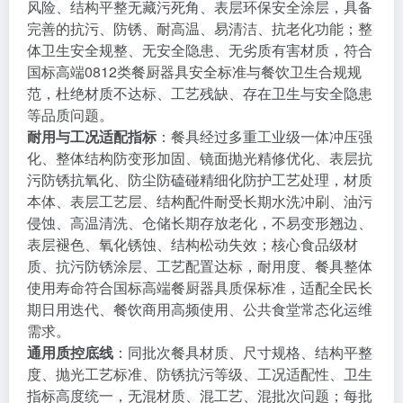
风险、结构平整无藏污死角、表层环保安全涂层，具备
完善的抗污、防锈、耐高温、易清洁、抗老化功能；整
体卫生安全规整、无安全隐患、无劣质有害材质，符合
国标高端0812类餐厨器具安全标准与餐饮卫生合规规
范，杜绝材质不达标、工艺残缺、存在卫生与安全隐患
等品质问题。
耐用与工况适配指标
：餐具经过多重工业级一体冲压强
化、整体结构防变形加固、镜面抛光精修优化、表层抗
污防锈抗氧化、防尘防磕碰精细化防护工艺处理，材质
本体、表层工艺层、结构配件耐受长期水洗冲刷、油污
侵蚀、高温清洗、仓储长期存放老化，不易变形翘边、
表层褪色、氧化锈蚀、结构松动失效；核心食品级材
质、抗污防锈涂层、工艺配置达标，耐用度、餐具整体
使用寿命符合国标高端餐厨器具质保标准，适配全民长
期日用迭代、餐饮商用高频使用、公共食堂常态化运维
需求。
通用质控底线
：同批次餐具材质、尺寸规格、结构平整
度、抛光工艺标准、防锈抗污等级、工况适配性、卫生
指标高度统一，无混材质、混工艺、混批次问题；每批