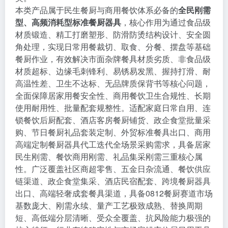
本类产品属于民生餐厨与商用餐饮体系必备的
全民刚需
型、高频消耗型标准餐厨器具
，核心作用为通过食品级
材质锻造、精工打磨塑形、防滑防烫结构设计、安全圆
角处理，实现日常用餐裁切、取食、分餐、摆盘等基础
餐厨作业，有效解决市面杂牌餐具材质劣质、非食品级
材质超标、边缘毛刺锋利、易锈易发黑、握持打滑、耐
高温性差、卫生不达标、无品牌质保背书等核心问题，
全面保障居家用餐安全性、商用餐饮卫生合规性、长期
使用耐用性、批量配套规整性。适配家庭日常自用、连
锁餐饮后厨配套、酒店客房餐厨铺货、政企食堂批量采
购、节日餐厨礼品套装定制、外贸标准餐具出口、商用
高端定制餐厨器具代工迭代全场景采购需求，具备居家
民生刚需、餐饮商用刚需、礼品集采刚需三重核心属
性。广泛覆盖社区商超零售、五金日杂流通、餐饮供应
链渠道、政企食堂集采、酒店民宿配套、跨境餐厨器具
出口、高端轻奢成套餐具渠道，具备0812餐厨赛道市场
基数庞大、刚需永续、量产工艺极致成熟、替换周期
短、高低端分层清晰、受众全覆盖、抗风险能力极强的