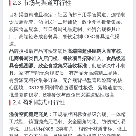
2.3 市场与渠道可行性
目标渠道精准且稳定：社区商超日用零售渠道、连锁餐
饮后厨配套、酒店民宿工程铺货、政企食堂批量集采、
校园食堂配套、节日餐厨礼品定制、外贸合规餐具出
口、高端轻奢成套餐具、餐饮定制LOGO餐具迭代渠
道。
品牌授权后产品可快速满足
高端商超供应链入库审核、
电商餐厨类目入店门槛、餐饮项目招采准入、食品级器
具合规溯源、政企食堂集采验收标准
，彻底解决中小餐
具厂家“有产能无合规资质、有产品无高端精工品质、
有货源无餐饮集采订单、无合规背书监管风险高”的核
心困境，0812餐厨刚需赛道适配性极强、落地速度快、
批量复购稳定、B端餐饮与政企集采渠道粘性极高。
2.4 盈利模式可行性
溢价空间稳定充足
：正规品牌国标食品级合规、一体精
工成型、镜面抛光无毛刺、安全圆角钝化、防锈抗污易
清洗、卫生达标的0812类餐具，相较于材质非标、做工
粗糙、安全不达标、易锈易损、无质保背书的杂牌餐