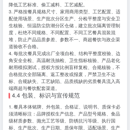
降低工艺标准、偷工减料、工艺减配。
3. 严格按餐具规格尺寸、家用商用类型、工艺配置、适
配使用场景、生产批次分区生产、分检平整度与安全卫
生核验、恒温防尘防潮分区仓储，建立批次隔离管理制
度，杜绝不同规格、不同配置、不同工艺餐具混装混
堆，防止产品品质参差、参数不一、商超餐饮与政企渠
道验收不合格。
4. 每批次餐具完成出厂全项自检、结构平整度校验、边
角安全全检、高温耐洗抽检、卫生指标核验、产品老化
耐用模拟测试，授权方按比例盲样复检、合规核验，不
合格批次全部隔离、返工整改或报废，严禁卫生不达
标、合规缺失、工艺缺陷、品质残缺的劣质餐具流入高
端商超与餐饮配套渠道。
4.4 包装、标识与宣传规范
1. 餐具本体铭牌、外包装、合格证、说明书、质保卡必
须清晰标注：品牌授权生产信息、产品型号规格、食品
级材质参数、抛光工艺等级、防锈抗污等级、执行国
标、生产批次、生产日期、质保年限、适配场景、生产