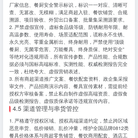
厂家信息、餐厨安全警示标识，标识一一对应、清晰可
查、无篡改、无模糊，满足商超入驻、餐饮铺货、合规
溯源、项目验收、外贸出口备案、批量集采溯源要求。
2. 严禁虚假宣传、虚标食品级等级、防锈耐用年限、耐
高温参数、使用寿命、场景适配范围，谎称永不生锈、
永久光亮、零重金属析出、终身耐用，严禁使用“顶级
餐厨、无菌零危害、万能餐具、终身质保、绝对安全”
等绝对化违规用语，所有宣传参数、产品性能、合规数
据必须与国标高端标准、实测性能、权威检测报告完全
一致，杜绝夸大、虚假营销表述。
3. 所有商超渠道推广文案、餐饮配套资料、政企集采报
审文件、产品招商演示内容、餐具宣传素材，需提前经
授权方审核备案，禁止私自制作虚假高端资质、虚假食
品级检测报告、虚假质保承诺等违规宣传内容。
4.5 渠道管理与串货管控
1. 严格遵守授权区域、授权高端渠道约定，禁止跨区域
恶意串货、低价倾销、乱价冲量，维护全国品牌0812类
餐具价格体系与商超零售铺货、餐饮商用配套、酒店工