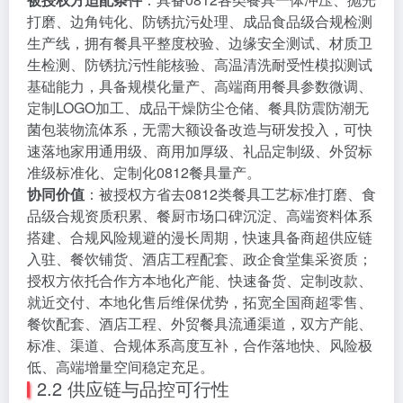
打磨、边角钝化、防锈抗污处理、成品食品级合规检测
生产线，拥有餐具平整度校验、边缘安全测试、材质卫
生检测、防锈抗污性能核验、高温清洗耐受性模拟测试
基础能力，具备规模化量产、高端商用餐具参数微调、
定制LOGO加工、成品干燥防尘仓储、餐具防震防潮无
菌包装物流体系，无需大额设备改造与研发投入，可快
速落地家用通用级、商用加厚级、礼品定制级、外贸标
准级标准化、定制化0812餐具量产。
协同价值
：被授权方省去0812类餐具工艺标准打磨、食
品级合规资质积累、餐厨市场口碑沉淀、高端资料体系
搭建、合规风险规避的漫长周期，快速具备商超供应链
入驻、餐饮铺货、酒店工程配套、政企食堂集采资质；
授权方依托合作方本地化产能、快速备货、定制改款、
就近交付、本地化售后维保优势，拓宽全国商超零售、
餐饮配套、酒店工程、外贸餐具流通渠道，双方产能、
标准、渠道、合规体系高度互补，合作落地快、风险极
低、高端增量空间稳定充足。
2.2 供应链与品控可行性