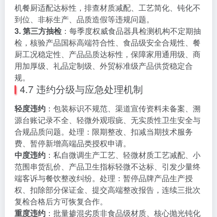
机餐厨适配达标性，排查材质减配、工艺简化、钝化不
到位、非标生产、品质造假等违规问题。
3. 第三方抽检
：每季度权威食品器具检测机构不定期抽
检，核验产品国标高端符合性、食品级安全合规性、餐
厨工况稳定性、产品品质达标性，保障家用通用级、商
用加厚级、礼品定制级、外贸标准级产品供货稳定合
规。
4.7 违约分级与应急处理机制
轻度违约
：包装标识不规范、渠道宣传资料未备案、溯
源台账记录不全、轻微外观瑕疵、无实质性卫生安全与
合规品质问题。处理：限期整改、扣减当期技术服务
费、暂停新增高端品类授权申请。
中度违约
：私自微调生产工艺、轻微材质工艺减配、小
范围串货乱价、产品卫生指标轻微不达标、引发少量终
端客诉与餐饮整改纠纷。处理：暂停品牌产品生产授
权、扣除部分保证金、提交高端整改报告，连续三批次
复检合格后方可恢复合作。
重度违约
：批量掺混劣质非食品级材质、核心抛光钝化