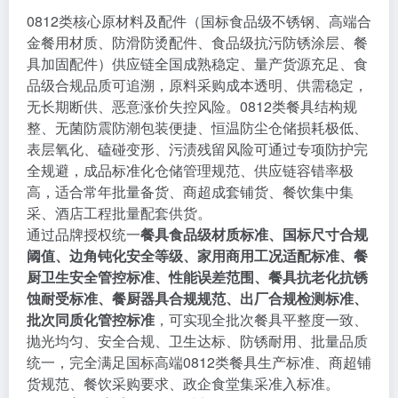
0812类核心原材料及配件（国标食品级不锈钢、高端合
金餐用材质、防滑防烫配件、食品级抗污防锈涂层、餐
具加固配件）供应链全国成熟稳定、量产货源充足、食
品级合规品质可追溯，原料采购成本透明、供需稳定，
无长期断供、恶意涨价失控风险。0812类餐具结构规
整、无菌防震防潮包装便捷、恒温防尘仓储损耗极低、
表层氧化、磕碰变形、污渍残留风险可通过专项防护完
全规避，成品标准化仓储管理规范、供应链容错率极
高，适合常年批量备货、商超成套铺货、餐饮集中集
采、酒店工程批量配套供货。
通过品牌授权统一
餐具食品级材质标准、国标尺寸合规
阈值、边角钝化安全等级、家用商用工况适配标准、餐
厨卫生安全管控标准、性能误差范围、餐具抗老化抗锈
蚀耐受标准、餐厨器具合规规范、出厂合规检测标准、
批次同质化管控标准
，可实现全批次餐具平整度一致、
抛光均匀、安全合规、卫生达标、防锈耐用、批量品质
统一，完全满足国标高端0812类餐具生产标准、商超铺
货规范、餐饮采购要求、政企食堂集采准入标准。