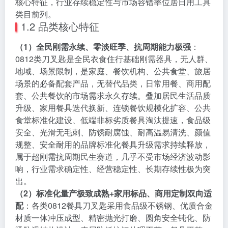
核心特征，行业存续稳定性与市场容错率位居日用工具
类目前列。
1.2 品类核心特征
（1）全民刚需永续、零淡旺季、抗周期能力极强
：
0812类刀叉匙是全民衣食住行基础刚需器具，无人群、
地域、场景限制，是家庭、餐饮机构、公共食堂、旅居
场景的必备配套产品，无替代品类，日常用餐、商用配
套、公共餐饮的市场需求永久存续。叠加居民生活品质
升级、家用餐具迭代换新、连锁餐饮规模化扩容、公共
食堂标准化建设、低端非标劣质餐具淘汰提速，食品级
安全、光滑无毛刺、防锈耐腐蚀、耐高温易清洗、颜值
规整、安全耐用的品牌标准化餐具升级需求持续释放，
属于超刚需抗周期民生赛道，几乎不受市场经济波动影
响，行业需求确定性、经营稳定性、长期存续性极为突
出。
（2）标准化量产极致成熟+家用标品、商用定制双向适
配
：各类0812餐具刀叉匙采用食品级不锈钢、优质合金
材质一体冲压成型、精密抛光打磨、圆角安全钝化、防