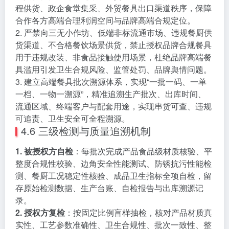
程供货、政企食堂集采、外贸餐具出口渠道秩序，保障
合作各方高端合理利润空间与品牌高端合规定位。
2. 严禁向三无小作坊、低端非标流通市场、违规餐厨供
货渠道、不合格餐饮场景供货，禁止授权品牌合规餐具
用于违规改装、非食品接触使用场景，杜绝品牌高端餐
具滥用引发卫生合规风险、监管处罚、品牌舆情问题。
3. 建立高端餐具批次溯源体系，实现“一批一码、一单
一档、一物一溯源”，精准追溯生产批次、出库时间、
流通区域、终端客户与配套用途，实现串货可查、违规
可追责、卫生安全可全程溯源。
4.6 三级检测与质量追溯机制
1. 被授权方自检
：每批次完成产品食品级材质核验、平
整度合规性校验、边角安全性能测试、防锈抗污性能检
测、餐厨工况稳定性核验、成品卫生指标全项自检，留
存原始检测数据、生产台账、自检报告与出库溯源记
录。
2. 授权方复检
：按固定比例盲样抽检，核对产品材质真
实性、工艺参数准确性、卫生合规性、批次一致性、整