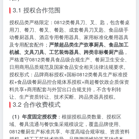
3.1 授权合作范围
授权品类严格限定：0812类餐具刀、叉、匙，包含餐桌
用刀、餐刀、餐叉、餐匙、成套餐具刀叉匙、食品级手
动餐厨器具、酒店专用餐用器具、家用标准化餐用器具
及专用配套配件；
严禁超品类生产炊事厨具、食品加工
机械、文具刀具、工艺装饰器具、跨类非标餐厨产品
，
严格遵守0812类餐具食品级合规生产、餐厨卫生安全、
日用商用品质规范及国家食品安全相关法律法规要求。
授权形式：品牌商标授权+国标0812类餐具生产标准授
权+食品级餐厨品控合规体系授权+商超餐饮政企质保资
料共享+商用配套与外贸出口合规支持，不含专利转
让、生产资质转让、技术买断、跨品类器具授权。
3.2 合作收费模式
（1）年度固定授权费
：根据授权品类数量、授权区
域、餐具流通与餐饮集采规模设定，覆盖品牌使用、
0812餐厨生产标准共享、年度高端合规审核、资质资料
授权、精工工艺技术指导、品牌溯源维护等基础成本。