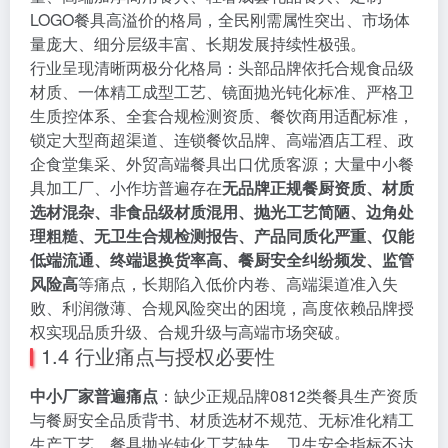
LOGO餐具高溢价的格局，全民刚需属性突出、市场体
量庞大、细分层级丰富、长期发展持续性极强。
行业呈现清晰两极分化格局：头部品牌依托合规食品级
材质、一体精工成型工艺、镜面抛光钝化标准、严格卫
生质控体系、全套合规检测资质、餐饮商用适配标准，
锁定大型商超渠道、连锁餐饮品牌、高端酒店工程、政
企食堂集采、外贸高端餐具出口优质客源；大量中小餐
具加工厂、小作坊普遍存在
无品牌正规餐厨资质、材质
选材混杂、非食品级材质混用、抛光工艺简陋、边角处
理粗糙、无卫生合规检测报告、产品同质化严重、仅能
低端流通、终端退换货率高、餐厨安全纠纷频发、监管
风险高
等痛点，长期陷入低价内卷、高端渠道准入失
败、利润微薄、合规风险突出的困境，高度依赖品牌授
权实现品质升级、合规升级与高端市场突破。
1.4 行业痛点与授权必要性
中小厂家普遍痛点
：缺少正规品牌0812类餐具生产资质
与餐厨安全品质背书、材质选材不规范、无标准化精工
生产工艺、餐具抛光钝化工艺缺失、卫生安全指标不达