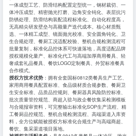
一体成型工艺、防滑结构配置定型统一，钢材裁切、一
体冲压成型、精密抛光打磨、边角安全钝化、表层抗污
防锈处理、防滑结构装配流程标准化、自动化程度高，
无高精尖研发壁垒与高额量产迭代成本。核心材质甄
选、一体精工成型、镜面抛光校准、安全圆角钝化、卫
生合规处理、餐厨工况适配校验、整机合规检测流程可
批量复制，标准化品控体系可快速落地，高度适配品牌
授权规模化量产、标准化代工与高端加厚商用餐具、轻
奢成套礼品餐具、餐饮LOGO定制餐具、外贸标准餐具
合作模式。
授权方技术优势
：拥有全套国标0812类餐具生产工艺、
家用商用餐具配置标准、食品级材质合规参数、餐厨卫
生安全标准、品质品控规则、餐厨器具风险防控标准、
批次质量管控规范、商超入驻与政企餐饮集采检测模板
与合规报审资料，可完整输出标准化SOP生产流程、精
工餐厨品控规范、整机合规检测流程、高端渠道入库资
料，全方位赋能被授权方标准化合规生产与高端商超、
餐饮、集采渠道项目落地。
被授权方适配条件
：具备0812各类餐具一体冲压、抛光