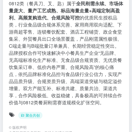
0812类（餐具刀、叉、匙）属于
全民刚需永续、市场体
量庞大、量产工艺成熟、标品海量走量+高端定制高盈
利、高频复购迭代、合规风险可控
的优质民生授权品
类，行业食品级合规体系完善、家用商用双向适配、下
游商超零售、连锁餐饮配套、酒店工程铺货、政企食堂
集采、外贸餐具出口全场景覆盖，产品刚需属性极强、
C端走量与B端批量订单兼具、长期经营稳定性突出。
品牌授权合作可快速解决中小餐具生产企业“无品牌、
无高端标准化生产标准、无食品级合规资质、无优质餐
饮集采订单、低价内卷严重、合规风险高”的核心痛
点，依托品牌标准化品控与食品级行业公信力，实现产
品品质升级、合规资质升级、高端渠道突破与稳定溢价
增量。双方产能互补、标准共建、质量共治、渠道共
享，合作风险极低、收益稳健，具备极高的可持续合作
价值与0812类餐厨刚需赛道规模化扩张空间。
聚合共创
©
版权声明