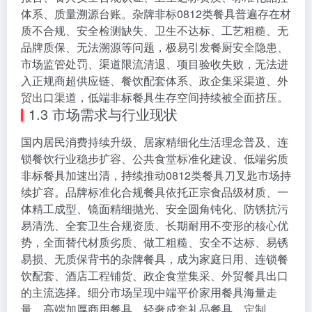
体系、质量溯源台账。杂牌非标0812类餐具普遍存在材
质不合规、安全检测缺失、卫生不达标、工艺粗糙、无
品牌质保、无法溯源等问题，极易引发餐厨安全隐患、
市场监管处罚、渠道限流清退、项目验收失败，无法进
入正规商超供应链、餐饮配套体系、政企集采渠道、外
贸出口渠道，低端非标餐具生存空间持续被全面挤压。
1.3 市场需求与行业现状
国内居民消费持续升级、居家精细化生活理念普及、连
锁餐饮行业稳步扩容、公共食堂标准化建设、低端劣质
非标餐具加速出清，持续推动0812类餐具刀叉匙市场持
续扩容。品牌标准化合规餐具依托正宗食品级材质、一
体精工成型、镜面精细抛光、安全圆角钝化、防锈抗污
易清洗、全套卫生合规资质、长期耐用不变形的核心优
势，全面替代材质劣质、做工粗糙、安全不达标、易锈
易损、无质保背书的杂牌餐具，成为家庭日用、连锁餐
饮配套、酒店工程铺货、政企食堂集采、外贸餐具出口
的主流选择。细分市场呈现中端平价家用餐具海量走
量、高端加厚商用餐具、轻奢成套礼品餐具、定制