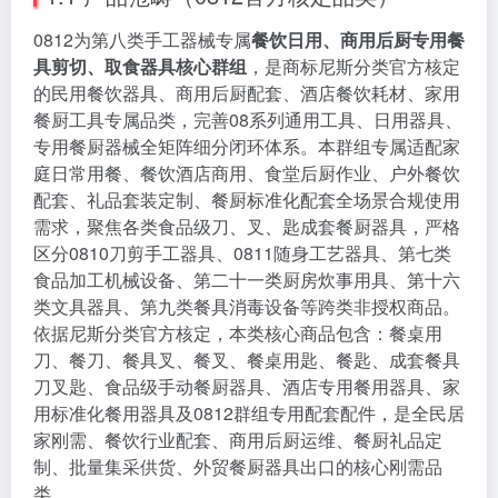
0812为第八类手工器械专属
餐饮日用、商用后厨专用餐
具剪切、取食器具核心群组
，是商标尼斯分类官方核定
的民用餐饮器具、商用后厨配套、酒店餐饮耗材、家用
餐厨工具专属品类，完善08系列通用工具、日用器具、
专用餐厨器械全矩阵细分闭环体系。本群组专属适配家
庭日常用餐、餐饮酒店商用、食堂后厨作业、户外餐饮
配套、礼品套装定制、餐厨标准化配套全场景合规使用
需求，聚焦各类食品级刀、叉、匙成套餐厨器具，严格
区分0810刀剪手工器具、0811随身工艺器具、第七类
食品加工机械设备、第二十一类厨房炊事用具、第十六
类文具器具、第九类餐具消毒设备等跨类非授权商品。
依据尼斯分类官方核定，本类核心商品包含：餐桌用
刀、餐刀、餐具叉、餐叉、餐桌用匙、餐匙、成套餐具
刀叉匙、食品级手动餐厨器具、酒店专用餐用器具、家
用标准化餐用器具及0812群组专用配套配件，是全民居
家刚需、餐饮行业配套、商用后厨运维、餐厨礼品定
制、批量集采供货、外贸餐厨器具出口的核心刚需品
类。