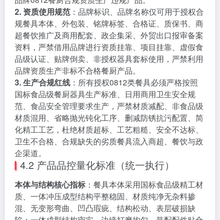
2. 资质使用规范
：品牌标识、品牌名称仅可用于授权合
规餐具本体、外包装、铭牌标签、合格证、质保书、商
超餐饮推广及商用配套、政企集采、外贸出口报审备案
资料，严禁借用品牌进行资质挂靠、项目挂靠、虚假食
品级认证、贴牌倒卖、非授权器具套标使用，严禁利用
品牌资质生产非标不合格餐厨产品。
3. 生产合规红线
：所有授权0812类餐具必须严格按照
国标食品级餐厨器具生产标准、日用商用卫生安全规
范、食品安全管理要求生产，严禁材质减配、非食品级
材质混用、省略抛光钝化工序、删减防锈抗污配置、简
化精工工艺，杜绝材质超标、工艺粗糙、安全不达标、
卫生不合格、合规缺失的劣质餐具流入商超、餐饮与政
企渠道。
4.2 产品品控量化标准（统一执行）
本体与结构核心指标
：餐具本体采用国标食品级精工材
质、一体冲压成型结构平整稳固、材质纯净无杂料掺
混、无变形弯曲、凹凸瑕疵、结构松动、表层破损缺
陷；一体成型结构密实、边缘打磨均匀、装配配件贴合