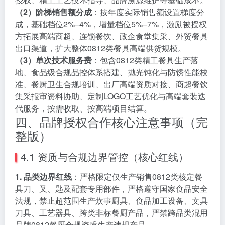
（2）阶梯销售额分成
：按年度实际销售额设置梯度分
成，基础档位2%–4%，增量档位5%–7%，激励被授权
方拓展高端商超、连锁餐饮、政企食堂集采、外贸餐具
出口渠道，扩大整体0812类餐具高端供货规模。
（3）单次技术服务费
：包含0812类精工餐具生产落
地、食品级合规品控体系搭建、抛光钝化与防锈性能校
准、餐厨卫生合规培训、出厂高端资质对接、商超餐饮
集采报审资料协助、定制LOGO工艺优化与高端套装迭
代服务，按需收取、按高端项目结算。
四、品牌授权合作核心注意事项（完
整版）
4.1 资质与合规边界管控（核心红线）
1. 品类边界红线
：严格限定仅生产销售0812类核定餐
具刀、叉、匙及配套专用部件，严格遵守国家食品安全
法规，禁止超范围生产炊事厨具、食品加工设备、文具
刀具、工艺器具、跨类非标餐厨产品，严禁跨品类混用
品牌0812餐厨合规资质生产违规产品。