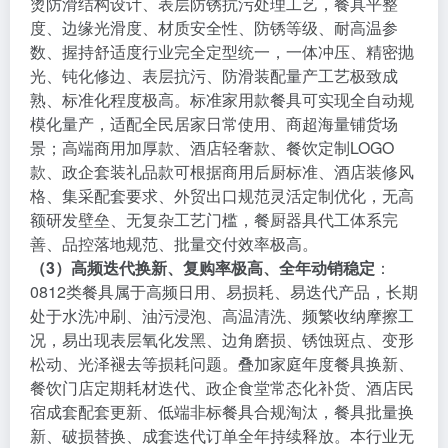
烫防滑结构设计、表层防锈抗污处理工艺，餐具平整
度、边缘光滑度、材质安全性、防锈等级、耐高温参
数、握持舒适度行业完全定型统一，一体冲压、精密抛
光、钝化修边、表层抗污、防滑装配量产工艺极致成
熟、标准化程度极高。标准家用款餐具可实现全自动规
模化量产，适配全民居家日常使用、商超海量铺货场
景；高端商用加厚款、酒店轻奢款、餐饮定制LOGO
款、政企套装礼品款可根据商用后厨标准、酒店装修风
格、集采配套要求、外贸出口规范灵活定制优化，无高
额研发壁垒、无复杂工艺门槛，餐厨器具代工体系完
善、品控落地规范、批量交付效率极高。
（3）高频迭代换新、复购率极高、全年动销稳定
：
0812类餐具属于高频日用、易损耗、易迭代产品，长期
处于水洗冲刷、油污浸泡、高温清洗、频繁收纳摩擦工
况，易出现表层氧化发黑、边角磨损、锈蚀斑点、变形
松动、光泽褪去等损耗问题。叠加家庭年度餐具换新、
餐饮门店定期耗材迭代、政企食堂常态化补货、酒店民
宿成套配套更新、低端非标餐具合规淘汰，餐具批量换
新、破损替换、成套迭代订单全年持续释放。本行业无