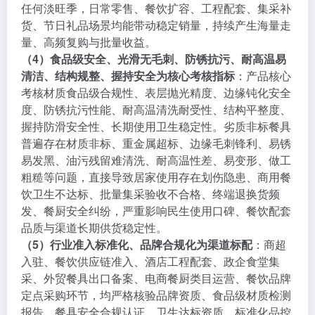
任何淡旺季，日常零售、餐饮扩容、工程配套、集采补
货、节日礼品场景均能带动稳定销量，持续产生海量走
量、高频复购与批量收益。
（4）食品级安全、光滑无毛刺、防锈抗污、耐高温易
清洁、结构规整、握持安全为核心考核指标
：产品核心
考核材质食品级合规性、表层抛光精度、边缘钝化安全
度、防锈抗污性能、耐高温清洗耐受性、结构平整度、
握持防滑安全性、长期使用卫生稳定性。劣质非标餐具
普遍存在材质非标、重金属超标、边缘毛刺锋利、易锈
易发黑、油污残留难清洗、耐高温性差、易变形、做工
粗糙等问题，直接导致居家使用存在划伤隐患、商用餐
饮卫生不达标、批量集采验收不合格、终端退换货频
发、餐厨安全纠纷，严重影响民生使用口碑、餐饮配套
品质与渠道长期供货稳定性。
（5）行业准入标准化、品牌合规化为渠道标配
：商超
入驻、餐饮供应链准入、酒店工程配套、政企食堂集
采、外贸餐具出口备案、电商餐厨类目运营、餐饮品牌
定点采购环节，均严格核验品牌资质、食品级材质检测
报告、餐具安全合规认证、卫生达标资质、标准化品控